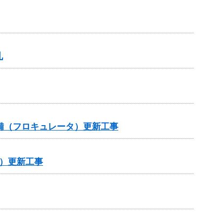
札
設備（フロキュレータ）更新工事
）更新工事