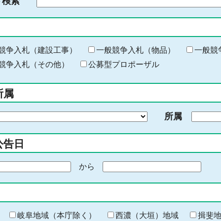
ド検索
検
索
す
る
キ
競争入札（建設工事）
一般競争入札（物品）
一般競
ー
競争入札（その他）
公募型プロポーザル
ワ
ー
所属
ド
を
所属
入
力
公告日
から
期
間
の
終
わ
岐阜地域（本庁除く）
西濃（大垣）地域
揖斐