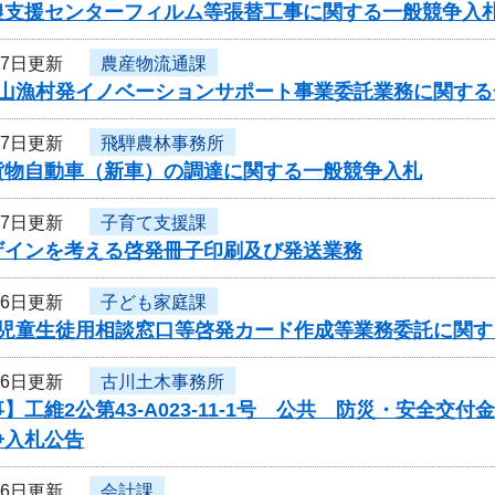
農支援センターフィルム等張替工事に関する一般競争入
27日更新
農産物流通課
農山漁村発イノベーションサポート事業委託業務に関する
27日更新
飛騨農林事務所
貨物自動車（新車）の調達に関する一般競争入札
27日更新
子育て支援課
ザインを考える啓発冊子印刷及び発送業務
26日更新
子ども家庭課
度児童生徒用相談窓口等啓発カード作成等業務委託に関す
26日更新
古川土木事務所
】工維2公第43-A023-11-1号 公共 防災・安全
争入札公告
26日更新
会計課