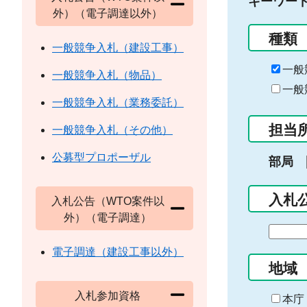
キーワー
外）（電子調達以外）
種類
一般競争入札（建設工事）
一般
一般競争入札（物品）
一般
一般競争入札（業務委託）
担当
一般競争入札（その他）
公募型プロポーザル
部局
入札
入札公告（WTO案件以
外）（電子調達）
期
間
電子調達（建設工事以外）
の
地域
始
入札参加資格
ま
本庁