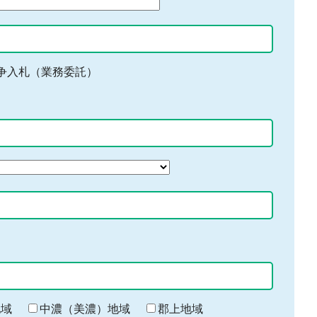
争入札（業務委託）
地域
中濃（美濃）地域
郡上地域