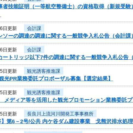
従事者技能証明（一等航空整備士）の資格取得（新規受験
）
26日更新
会計課
ーンソーの調達の調達に関する一般競争入札公告（会計課
26日更新
会計課
ーカートリッジ以下7件の調達に関する一般競争入札公告
25日更新
観光誘客推進課
度観光PR業務委託プロポーザル募集【選定結果】
25日更新
観光誘客推進課
度 メディア等を活用した観光プロモーション業務委託
25日更新
長良川上流河川開発工事事務所
】第6－2号/公共 内ケ谷ダム建設事業 戈熊沢排水処