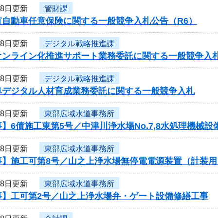
28日更新
管財課
有自動車任意保険に関する一般競争入札公告（R6）
28日更新
デジタル戦略推進課
オンライン化推進サポート業務委託に関する一般競争入
28日更新
デジタル戦略推進課
阜デジタル人材育成業務委託に関する一般競争入札
28日更新
東部広域水道事務所
】6債施工東第5号／中津川浄水場No.7,8水処理機械
28日更新
東部広域水道事務所
事】施工可第8号／山之上浄水場無停電電源装置（計装用
28日更新
東部広域水道事務所
事】工可第2号／山之上浄水場弁・ゲート設備修繕工事