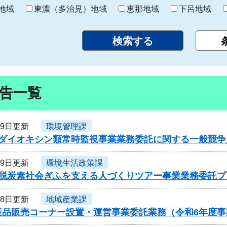
り
地域
東濃（多治見）地域
恵那地域
下呂地域
告一覧
29日更新
環境管理課
度ダイオキシン類常時監視事業業務委託に関する一般競争
29日更新
環境生活政策課
度脱炭素社会ぎふを支える人づくりツアー事業業務委託
28日更新
地域産業課
産品販売コーナー設置・運営事業委託業務（令和6年度