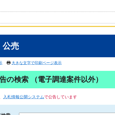
・公売
示
大きな文字で印刷ページ表示
告の検索 （電子調達案件以外）
、
入札情報公開システム
で公告しています