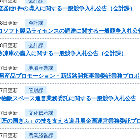
28日更新
会計課
検査器他1件の購入に関する一般競争入札公告（会計課）
28日更新
会計課
クロソフト製品ライセンスの調達に関する一般競争入札公
28日更新
会計課
用冷凍庫の購入に関する一般競争入札公告（会計課）
27日更新
地域産業課
度県産品プロモーション・新販路開拓事業委託業務プロ
27日更新
管財課
舎物販スペース運営業務委託に関する一般競争入札公告
27日更新
文化伝承課
「匠の国ぎふ」の技を支える道具展企画運営業務委託プ
27日更新
農業経営課