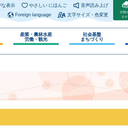
このページの本文へ
がな表示
やさしい にほんご
音声読み上げ
分類
Foreign language
文字サイズ・色変更
さが
産業・農林水産
社会基盤
労働・観光
まちづくり
閉
閉
じ
じ
る
る