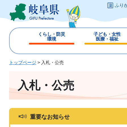
ペ
メ
ふり
ー
ニ
ジ
ュ
の
ー
先
を
くらし・防災
子ども・女性
頭
飛
環境
医療・福祉
で
ば
閉
閉
す
し
じ
じ
。
て
る
る
トップページ
>
入札・公売
本
文
へ
入札・公売
重要なお知らせ