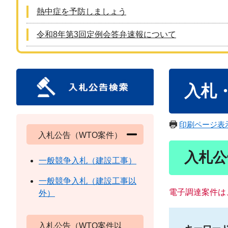
熱中症を予防しましょう
令和8年第3回定例会答弁速報について
本
入札
文
印刷ページ表
入札公告（WTO案件）
入札公
一般競争入札（建設工事）
一般競争入札（建設工事以
電子調達案件は
外）
入札公告（WTO案件以