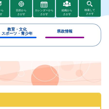
検索して
から
目的から
カレンダーから
組織から
さがす
す
さがす
さがす
さがす
教育・文化
県政情報
スポーツ・青少年
閉
閉
じ
じ
る
る