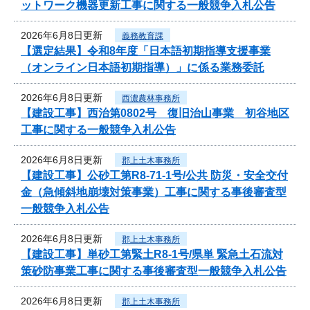
ットワーク機器更新工事に関する一般競争入札公告
2026年6月8日更新
義務教育課
【選定結果】令和8年度「日本語初期指導支援事業
（オンライン日本語初期指導）」に係る業務委託
2026年6月8日更新
西濃農林事務所
【建設工事】西治第0802号 復旧治山事業 初谷地区
工事に関する一般競争入札公告
2026年6月8日更新
郡上土木事務所
【建設工事】公砂工第R8-71-1号/公共 防災・安全交付
金（急傾斜地崩壊対策事業）工事に関する事後審査型
一般競争入札公告
2026年6月8日更新
郡上土木事務所
【建設工事】単砂工第緊土R8-1号/県単 緊急土石流対
策砂防事業工事に関する事後審査型一般競争入札公告
2026年6月8日更新
郡上土木事務所