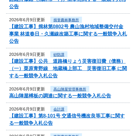
公告
2026年6月9日更新
揖斐農林事務所
【建設工事】揖林第0802号 農山漁村地域整備交付金
事業 林道春日・久瀬線改築工事に関する一般競争入札
公告
2026年6月9日更新
砂防課
【建設工事】公共 道路橋りょう災害復旧費（債務）
（一）栗原青野線 地蔵橋上部工 災害復旧工事 に関
する一般競争入札公告
2026年6月9日更新
高山陣屋管理事務所
高山陣屋榑板の調達に関する一般競争入札公告
2026年6月9日更新
会計課
【建設工事】第8-101号 交通信号機改良等工事に関す
る一般競争入札公告