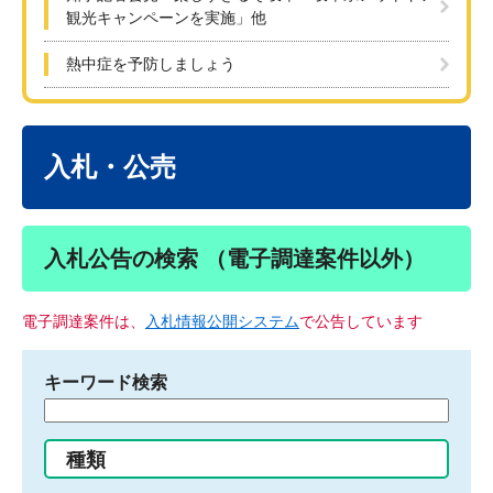
観光キャンペーンを実施」他
熱中症を予防しましょう
本
文
入札・公売
入札公告の検索 （電子調達案件以外）
電子調達案件は、
入札情報公開システム
で公告しています
キーワード検索
検
索
す
種類
る