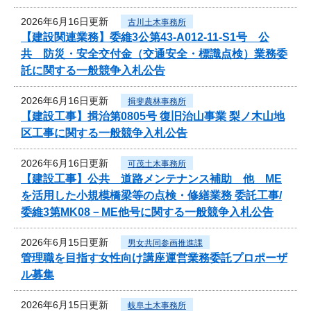
2026年6月16日更新
古川土木事務所
【建設関連業務】委維3公第43-A012-11-S1号 公
共 防災・安全交付金（交通安全・標識点検）業務委
託に関する一般競争入札公告
2026年6月16日更新
揖斐農林事務所
【建設工事】揖治第0805号 復旧治山事業 梨ノ木山地
区工事に関する一般競争入札公告
2026年6月16日更新
可茂土木事務所
【建設工事】公共 道路メンテナンス補助 他 ME
を活用した小規模橋梁等の点検・修繕業務 委託工事/
委維3第MK08－ME他号に関する一般競争入札公告
2026年6月15日更新
男女共同参画推進課
管理職を目指す女性向け講座運営業務委託プロポーザ
ル募集
2026年6月15日更新
岐阜土木事務所