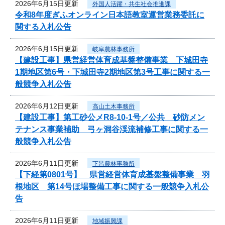
2026年6月15日更新
外国人活躍・共生社会推進課
令和8年度ぎふオンライン日本語教室運営業務委託に
関する入札公告
2026年6月15日更新
岐阜農林事務所
【建設工事】県営経営体育成基盤整備事業 下城田寺
1期地区第6号・下城田寺2期地区第3号工事に関する一
般競争入札公告
2026年6月12日更新
高山土木事務所
【建設工事】第工砂公メR8-10-1号／公共 砂防メン
テナンス事業補助 弓ヶ洞谷渓流補修工事に関する一
般競争入札公告
2026年6月11日更新
下呂農林事務所
【下経第0801号】 県営経営体育成基盤整備事業 羽
根地区 第14号ほ場整備工事に関する一般競争入札公
告
2026年6月11日更新
地域振興課