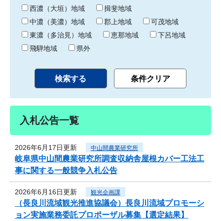
り
西濃（大垣）地域
揖斐地域
中濃（美濃）地域
郡上地域
可茂地域
東濃（多治見）地域
恵那地域
下呂地域
飛騨地域
県外
入札公告一覧
2026年6月17日更新
中山間農業研究所
岐阜県中山間農業研究所調査収納舎屋根カバー工法工
事に関する一般競争入札公告
2026年6月16日更新
観光企画課
（長良川流域観光推進協議会）長良川流域プロモーシ
ョン実施業務委託プロポーザル募集【選定結果】