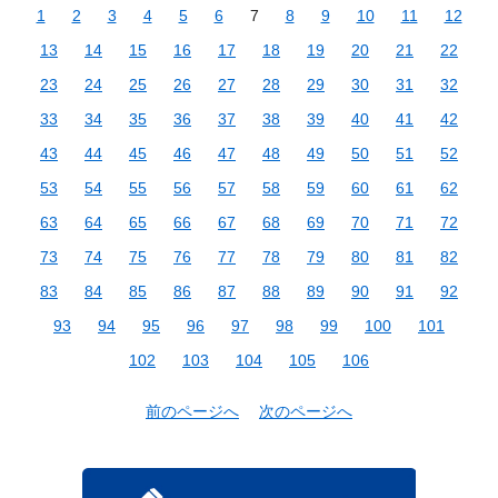
1
2
3
4
5
6
7
8
9
10
11
12
13
14
15
16
17
18
19
20
21
22
23
24
25
26
27
28
29
30
31
32
33
34
35
36
37
38
39
40
41
42
43
44
45
46
47
48
49
50
51
52
53
54
55
56
57
58
59
60
61
62
63
64
65
66
67
68
69
70
71
72
73
74
75
76
77
78
79
80
81
82
83
84
85
86
87
88
89
90
91
92
93
94
95
96
97
98
99
100
101
102
103
104
105
106
前のページへ
次のページへ