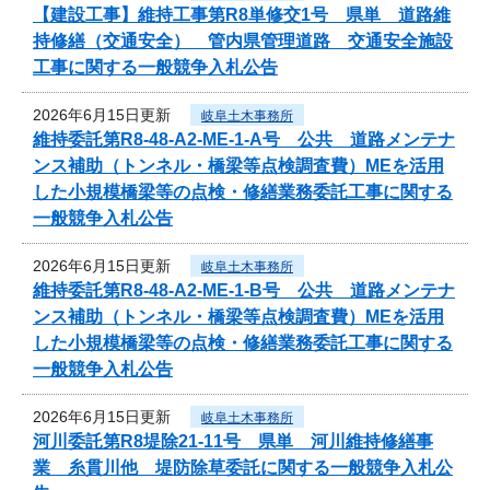
【建設工事】維持工事第R8単修交1号 県単 道路維
持修繕（交通安全） 管内県管理道路 交通安全施設
工事に関する一般競争入札公告
2026年6月15日更新
岐阜土木事務所
維持委託第R8-48-A2-ME-1-A号 公共 道路メンテナ
ンス補助（トンネル・橋梁等点検調査費）MEを活用
した小規模橋梁等の点検・修繕業務委託工事に関する
一般競争入札公告
2026年6月15日更新
岐阜土木事務所
維持委託第R8-48-A2-ME-1-B号 公共 道路メンテナ
ンス補助（トンネル・橋梁等点検調査費）MEを活用
した小規模橋梁等の点検・修繕業務委託工事に関する
一般競争入札公告
2026年6月15日更新
岐阜土木事務所
河川委託第R8堤除21-11号 県単 河川維持修繕事
業 糸貫川他 堤防除草委託に関する一般競争入札公