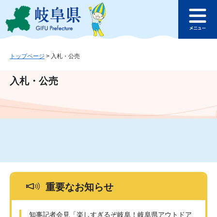
ペ
メ
このページの本文へ
ー
ニ
メ
ジ
ュ
ニ
の
ー
ュ
先
を
ー
頭
飛
トップページ
>
入札・公売
で
ば
す
し
入札・公売
。
て
本
文
へ
重要なお知らせ
知事記者会見「楽しすぎるぞ岐阜！岐阜県アウトドア