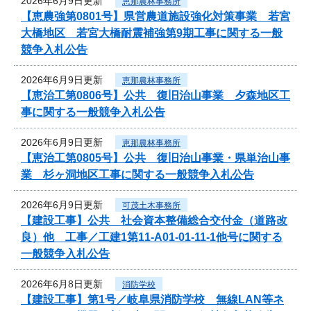
2026年6月9日更新
恵那農林事務所
【恵農強第0801号】県営農道施設強化対策事業 若宮
大橋地区 若宮大橋耐震補強第9期工事に関する一般
競争入札公告
2026年6月9日更新
恵那農林事務所
【恵治工第0806号】公共 復旧治山事業 夕森地区工
事に関する一般競争入札公告
2026年6月9日更新
恵那農林事務所
【恵治工第0805号】公共 復旧治山事業・県単治山事
業 杉ヶ洞地区工事に関する一般競争入札公告
2026年6月9日更新
可茂土木事務所
【建設工事】公共 社会資本整備総合交付金（道路改
良）他 工事／工建1第11-A01-01-11-1他号に関する
一般競争入札公告
2026年6月8日更新
消防学校
【建設工事】第1号／岐阜県消防学校 無線LAN等ネ