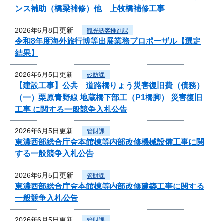
ンス補助（橋梁補修）他 上牧橋補修工事
2026年6月8日更新
観光誘客推進課
令和8年度海外旅行博等出展業務プロポーザル【選定
結果】
2026年6月5日更新
砂防課
【建設工事】公共 道路橋りょう災害復旧費（債務）
（一）栗原青野線 地蔵橋下部工（P1橋脚） 災害復旧
工事 に関する一般競争入札公告
2026年6月5日更新
管財課
東濃西部総合庁舎本館棟等内部改修機械設備工事に関
する一般競争入札公告
2026年6月5日更新
管財課
東濃西部総合庁舎本館棟等内部改修建築工事に関する
一般競争入札公告
2026年6月5日更新
管財課