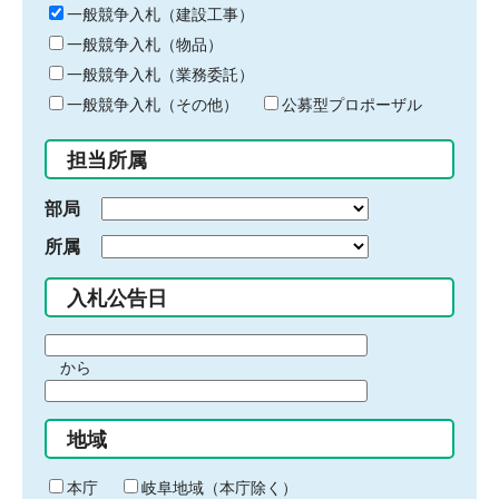
キ
一般競争入札（建設工事）
ー
一般競争入札（物品）
ワ
一般競争入札（業務委託）
ー
ド
一般競争入札（その他）
公募型プロポーザル
を
入
担当所属
力
部局
所属
入札公告日
期
から
間
期
の
間
始
地域
の
ま
終
り
わ
本庁
岐阜地域（本庁除く）