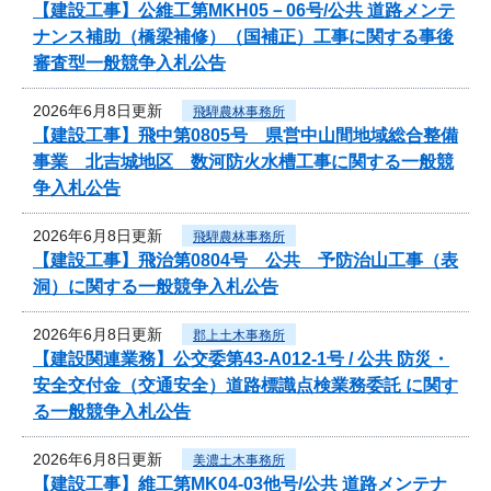
【建設工事】公維工第MKH05－06号/公共 道路メンテ
ナンス補助（橋梁補修）（国補正）工事に関する事後
審査型一般競争入札公告
2026年6月8日更新
飛騨農林事務所
【建設工事】飛中第0805号 県営中山間地域総合整備
事業 北吉城地区 数河防火水槽工事に関する一般競
争入札公告
2026年6月8日更新
飛騨農林事務所
【建設工事】飛治第0804号 公共 予防治山工事（表
洞）に関する一般競争入札公告
2026年6月8日更新
郡上土木事務所
【建設関連業務】公交委第43-A012-1号 / 公共 防災・
安全交付金（交通安全）道路標識点検業務委託 に関す
る一般競争入札公告
2026年6月8日更新
美濃土木事務所
【建設工事】維工第MK04-03他号/公共 道路メンテナ