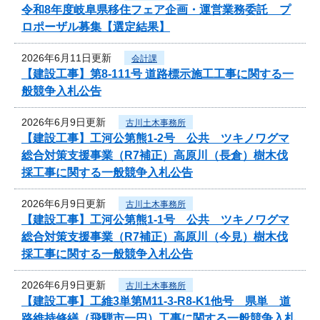
令和8年度岐阜県移住フェア企画・運営業務委託 プ
ロポーザル募集【選定結果】
2026年6月11日更新
会計課
【建設工事】第8-111号 道路標示施工工事に関する一
般競争入札公告
2026年6月9日更新
古川土木事務所
【建設工事】工河公第熊1-2号 公共 ツキノワグマ
総合対策支援事業（R7補正）高原川（長倉）樹木伐
採工事に関する一般競争入札公告
2026年6月9日更新
古川土木事務所
【建設工事】工河公第熊1-1号 公共 ツキノワグマ
総合対策支援事業（R7補正）高原川（今見）樹木伐
採工事に関する一般競争入札公告
2026年6月9日更新
古川土木事務所
【建設工事】工維3単第M11-3-R8-K1他号 県単 道
路維持修繕（飛騨市一円）工事に関する一般競争入札