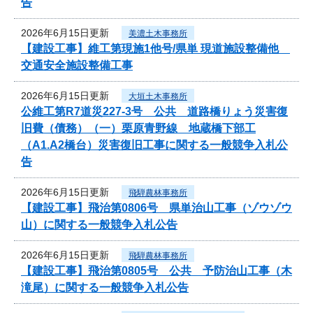
告
2026年6月15日更新
美濃土木事務所
【建設工事】維工第現施1他号/県単 現道施設整備他
交通安全施設整備工事
2026年6月15日更新
大垣土木事務所
公維工第R7道災227-3号 公共 道路橋りょう災害復
旧費（債務）（一）栗原青野線 地蔵橋下部工
（A1.A2橋台）災害復旧工事に関する一般競争入札公
告
2026年6月15日更新
飛騨農林事務所
【建設工事】飛治第0806号 県単治山工事（ゾウゾウ
山）に関する一般競争入札公告
2026年6月15日更新
飛騨農林事務所
【建設工事】飛治第0805号 公共 予防治山工事（木
滝尾）に関する一般競争入札公告