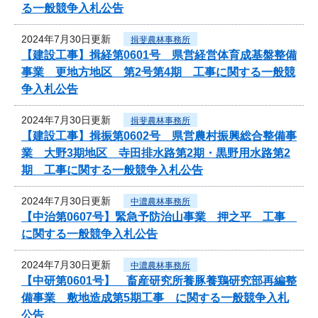
る一般競争入札公告
2024年7月30日更新
揖斐農林事務所
【建設工事】揖経第0601号 県営経営体育成基盤整備
事業 更地方地区 第2号第4期 工事に関する一般競
争入札公告
2024年7月30日更新
揖斐農林事務所
【建設工事】揖振第0602号 県営農村振興総合整備事
業 大野3期地区 寺田排水路第2期・黒野用水路第2
期 工事に関する一般競争入札公告
2024年7月30日更新
中濃農林事務所
【中治第0607号】緊急予防治山事業 押之平 工事
に関する一般競争入札公告
2024年7月30日更新
中濃農林事務所
【中研第0601号】 畜産研究所養豚養鶏研究部再編整
備事業 敷地造成第5期工事 に関する一般競争入札
公告