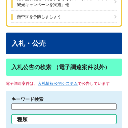
観光キャンペーンを実施」他
熱中症を予防しましょう
本
文
入札・公売
入札公告の検索 （電子調達案件以外）
電子調達案件は、
入札情報公開システム
で公告しています
キーワード検索
検
索
す
種類
る