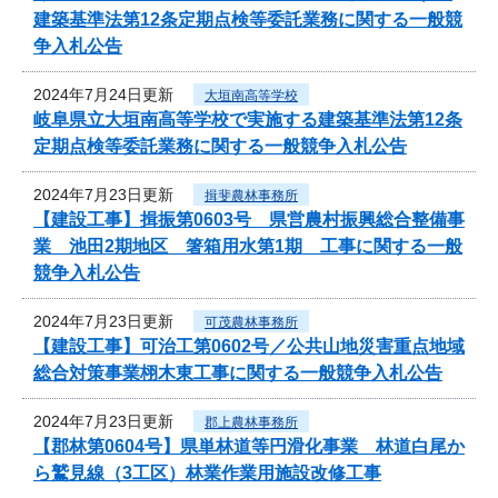
建築基準法第12条定期点検等委託業務に関する一般競
争入札公告
2024年7月24日更新
大垣南高等学校
岐阜県立大垣南高等学校で実施する建築基準法第12条
定期点検等委託業務に関する一般競争入札公告
2024年7月23日更新
揖斐農林事務所
【建設工事】揖振第0603号 県営農村振興総合整備事
業 池田2期地区 箸箱用水第1期 工事に関する一般
競争入札公告
2024年7月23日更新
可茂農林事務所
【建設工事】可治工第0602号／公共山地災害重点地域
総合対策事業栩木東工事に関する一般競争入札公告
2024年7月23日更新
郡上農林事務所
【郡林第0604号】県単林道等円滑化事業 林道白尾か
ら鷲見線（3工区）林業作業用施設改修工事