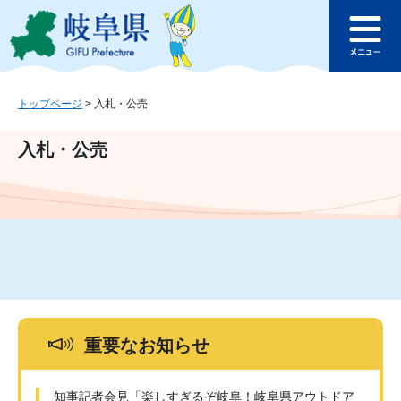
ペ
メ
このページの本文へ
ー
ニ
メ
ジ
ュ
ニ
の
ー
ュ
先
を
ー
頭
飛
トップページ
>
入札・公売
で
ば
す
し
入札・公売
。
て
本
文
へ
重要なお知らせ
知事記者会見「楽しすぎるぞ岐阜！岐阜県アウトドア