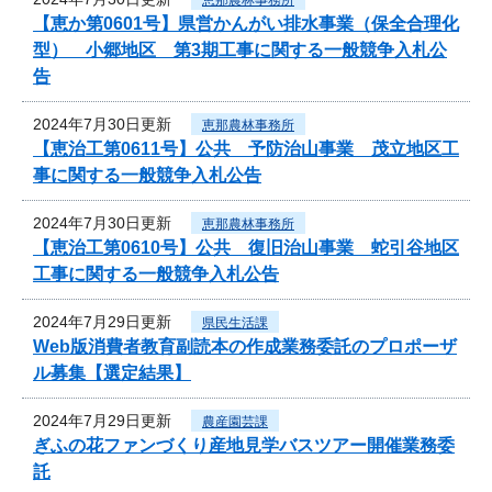
【恵か第0601号】県営かんがい排水事業（保全合理化
型） 小郷地区 第3期工事に関する一般競争入札公
告
2024年7月30日更新
恵那農林事務所
【恵治工第0611号】公共 予防治山事業 茂立地区工
事に関する一般競争入札公告
2024年7月30日更新
恵那農林事務所
【恵治工第0610号】公共 復旧治山事業 蛇引谷地区
工事に関する一般競争入札公告
2024年7月29日更新
県民生活課
Web版消費者教育副読本の作成業務委託のプロポーザ
ル募集【選定結果】
2024年7月29日更新
農産園芸課
ぎふの花ファンづくり産地見学バスツアー開催業務委
託