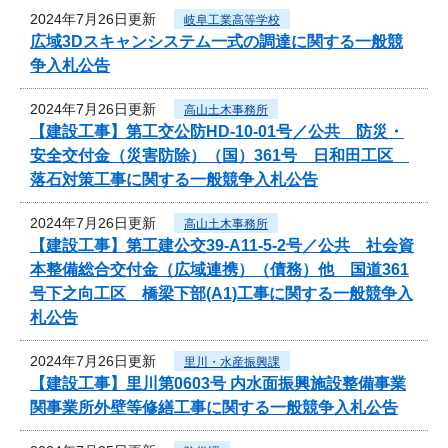
2024年7月26日更新
岐阜工業高等学校
広域3Dスキャンシステム一式の調達に関する一般競
争入札公告
2024年7月26日更新
高山土木事務所
【建設工事】第工交公防HD-10-01号／公共 防災・
安全交付金（災害防除）（国）361号 日和田工区
落石対策工事に関する一般競争入札公告
2024年7月26日更新
高山土木事務所
【建設工事】第工建公交39-A11-5-2号／公共 社会資
本整備総合交付金（広域連携）（債務）他 国道361
号下之向工区 橋梁下部(A1)工事に関する一般競争入
札公告
2024年7月26日更新
里川・水産振興課
【建設工事】里川第0603号 内水面振興施設整備事業
関事業所外壁等修繕工事に関する一般競争入札公告