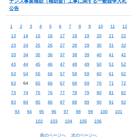
ナンス事業補助（補助金）工事に関する一般競争入札
公告
1
2
3
4
5
6
7
8
9
10
11
12
13
14
15
16
17
18
19
20
21
22
23
24
25
26
27
28
29
30
31
32
33
34
35
36
37
38
39
40
41
42
43
44
45
46
47
48
49
50
51
52
53
54
55
56
57
58
59
60
61
62
63
64
65
66
67
68
69
70
71
72
73
74
75
76
77
78
79
80
81
82
83
84
85
86
87
88
89
90
91
92
93
94
95
96
97
98
99
100
101
102
103
104
105
106
前のページへ
次のページへ