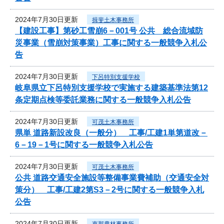
2024年7月30日更新
揖斐土木事務所
【建設工事】第砂工雪崩6－001号 公共 総合流域防
災事業（雪崩対策事業）工事に関する一般競争入札公
告
2024年7月30日更新
下呂特別支援学校
岐阜県立下呂特別支援学校で実施する建築基準法第12
条定期点検等委託業務に関する一般競争入札公告
2024年7月30日更新
可茂土木事務所
県単 道路新設改良（一般分） 工事/工建1単第道改－
6－19－1号に関する一般競争入札公告
2024年7月30日更新
可茂土木事務所
公共 道路交通安全施設等整備事業費補助（交通安全対
策分） 工事/工建2第S3－2号に関する一般競争入札
公告
2024年7月30日更新
恵那農林事務所