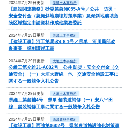
2024年7月29日更新
美濃土木事務所
【建設関連業務】砂委第急傾055-A号／公共 防災・
安全交付金（急傾斜地崩壊対策事業）急傾斜地崩壊危
険区域指定申請資料作成他業務委託
2024年7月29日更新
美濃土木事務所
【建設工事】河工第局改4-8-1号／県単 河川局部改
良事業 掘削護岸工事
2024年7月29日更新
大垣土木事務所
公維工第交維31-A002号 公共 防災・安全交付金（交
通安全）（一）大垣大野線 他 交通安全施設工事に
関する一般競争入札公告
2024年7月29日更新
大垣土木事務所
県維工第舗補4号 県単 舗装道補修（一）安八平田
線 舗装補修工事に関する一般競争入札公告
2024年7月29日更新
西濃農林事務所
【建設工事】西強第0602号 県営農道施設強化対策事