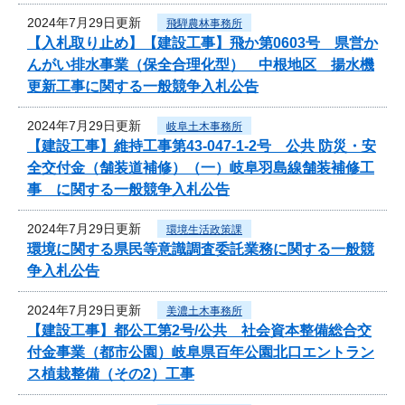
2024年7月29日更新
飛騨農林事務所
【入札取り止め】【建設工事】飛か第0603号 県営か
んがい排水事業（保全合理化型） 中根地区 揚水機
更新工事に関する一般競争入札公告
2024年7月29日更新
岐阜土木事務所
【建設工事】維持工事第43-047-1-2号 公共 防災・安
全交付金（舗装道補修）（一）岐阜羽島線舗装補修工
事 に関する一般競争入札公告
2024年7月29日更新
環境生活政策課
環境に関する県民等意識調査委託業務に関する一般競
争入札公告
2024年7月29日更新
美濃土木事務所
【建設工事】都公工第2号/公共 社会資本整備総合交
付金事業（都市公園）岐阜県百年公園北口エントラン
ス植栽整備（その2）工事