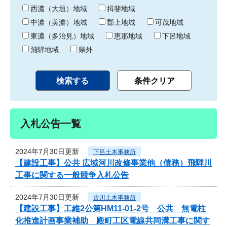
り
西濃（大垣）地域
揖斐地域
中濃（美濃）地域
郡上地域
可茂地域
東濃（多治見）地域
恵那地域
下呂地域
飛騨地域
県外
入札公告一覧
2024年7月30日更新
下呂土木事務所
【建設工事】公共 広域河川改修事業他（債務）飛騨川
工事に関する一般競争入札公告
2024年7月30日更新
古川土木事務所
【建設工事】工維2公第HM11-01-2号 公共 無電柱
化推進計画事業補助 殿町工区電線共同溝工事に関す