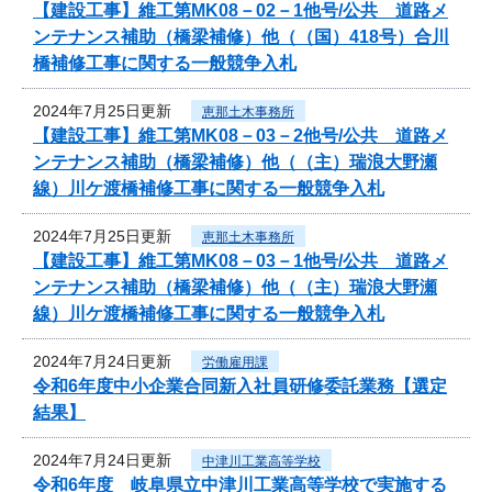
【建設工事】維工第MK08－02－1他号/公共 道路メ
ンテナンス補助（橋梁補修）他（（国）418号）合川
橋補修工事に関する一般競争入札
2024年7月25日更新
恵那土木事務所
【建設工事】維工第MK08－03－2他号/公共 道路メ
ンテナンス補助（橋梁補修）他（（主）瑞浪大野瀬
線）川ケ渡橋補修工事に関する一般競争入札
2024年7月25日更新
恵那土木事務所
【建設工事】維工第MK08－03－1他号/公共 道路メ
ンテナンス補助（橋梁補修）他（（主）瑞浪大野瀬
線）川ケ渡橋補修工事に関する一般競争入札
2024年7月24日更新
労働雇用課
令和6年度中小企業合同新入社員研修委託業務【選定
結果】
2024年7月24日更新
中津川工業高等学校
令和6年度 岐阜県立中津川工業高等学校で実施する