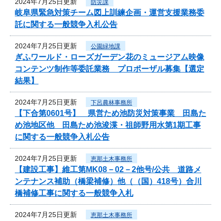
2024年7月25日更新
防災課
岐阜県緊急対策チーム図上訓練企画・運営支援業務委
託に関する一般競争入札公告
2024年7月25日更新
公園緑地課
ぎふワールド・ローズガーデン花のミュージアム映像
コンテンツ制作等委託業務 プロポーザル募集【選定
結果】
2024年7月25日更新
下呂農林事務所
【下合第0601号】 県営ため池防災対策事業 田島た
め池地区他 田島ため池浚渫・祖師野用水第1期工事
に関する一般競争入札公告
2024年7月25日更新
恵那土木事務所
【建設工事】維工第MK08－02－2他号/公共 道路メ
ンテナンス補助（橋梁補修）他（（国）418号）合川
橋補修工事に関する一般競争入札
2024年7月25日更新
恵那土木事務所