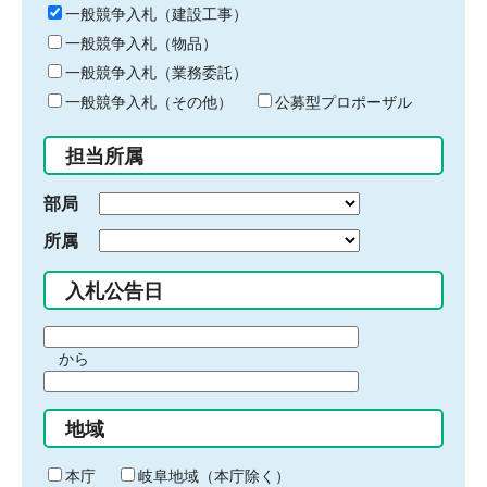
キ
一般競争入札（建設工事）
ー
一般競争入札（物品）
ワ
一般競争入札（業務委託）
ー
ド
一般競争入札（その他）
公募型プロポーザル
を
入
担当所属
力
部局
所属
入札公告日
期
から
間
期
の
間
始
地域
の
ま
終
り
わ
本庁
岐阜地域（本庁除く）