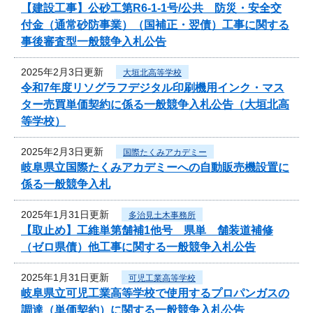
【建設工事】公砂工第R6-1-1号/公共 防災・安全交
付金（通常砂防事業）（国補正・翌債）工事に関する
事後審査型一般競争入札公告
2025年2月3日更新
大垣北高等学校
令和7年度リソグラフデジタル印刷機用インク・マス
ター売買単価契約に係る一般競争入札公告（大垣北高
等学校）
2025年2月3日更新
国際たくみアカデミー
岐阜県立国際たくみアカデミーへの自動販売機設置に
係る一般競争入札
2025年1月31日更新
多治見土木事務所
【取止め】工維単第舗補1他号 県単 舗装道補修
（ゼロ県債）他工事に関する一般競争入札公告
2025年1月31日更新
可児工業高等学校
岐阜県立可児工業高等学校で使用するプロパンガスの
調達（単価契約）に関する一般競争入札公告