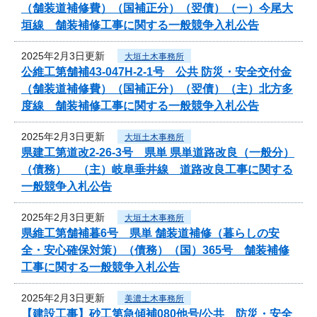
（舗装道補修費）（国補正分）（翌債）（一）今尾大
垣線 舗装補修工事に関する一般競争入札公告
2025年2月3日更新
大垣土木事務所
公維工第舗補43-047H-2-1号 公共 防災・安全交付金
（舗装道補修費）（国補正分）（翌債）（主）北方多
度線 舗装補修工事に関する一般競争入札公告
2025年2月3日更新
大垣土木事務所
県建工第道改2-26-3号 県単 県単道路改良（一般分）
（債務） （主）岐阜垂井線 道路改良工事に関する
一般競争入札公告
2025年2月3日更新
大垣土木事務所
県維工第舗補暮6号 県単 舗装道補修（暮らしの安
全・安心確保対策）（債務）（国）365号 舗装補修
工事に関する一般競争入札公告
2025年2月3日更新
美濃土木事務所
【建設工事】砂工第急傾補080他号/公共 防災・安全