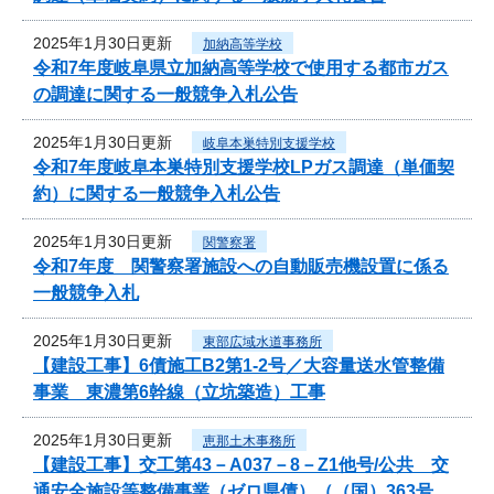
2025年1月30日更新
加納高等学校
令和7年度岐阜県立加納高等学校で使用する都市ガス
の調達に関する一般競争入札公告
2025年1月30日更新
岐阜本巣特別支援学校
令和7年度岐阜本巣特別支援学校LPガス調達（単価契
約）に関する一般競争入札公告
2025年1月30日更新
関警察署
令和7年度 関警察署施設への自動販売機設置に係る
一般競争入札
2025年1月30日更新
東部広域水道事務所
【建設工事】6債施工B2第1-2号／大容量送水管整備
事業 東濃第6幹線（立坑築造）工事
2025年1月30日更新
恵那土木事務所
【建設工事】交工第43－A037－8－Z1他号/公共 交
通安全施設等整備事業（ゼロ県債）（（国）363号