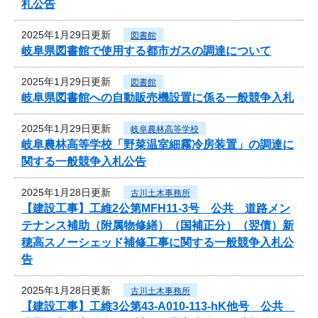
札公告
2025年1月29日更新
図書館
岐阜県図書館で使用する都市ガスの調達について
2025年1月29日更新
図書館
岐阜県図書館への自動販売機設置に係る一般競争入札
2025年1月29日更新
岐阜農林高等学校
岐阜農林高等学校「野菜温室細霧冷房装置」の調達に
関する一般競争入札公告
2025年1月28日更新
古川土木事務所
【建設工事】工維2公第MFH11-3号 公共 道路メン
テナンス補助（附属物修繕）（国補正分）（翌債）新
穂高スノーシェッド補修工事に関する一般競争入札公
告
2025年1月28日更新
古川土木事務所
【建設工事】工維3公第43-A010-113-hK他号 公共