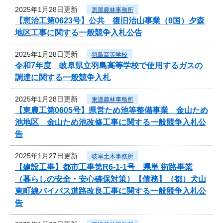
2025年1月28日更新
恵那農林事務所
【恵治工第0623号】公共 復旧治山事業（0国）夕森
地区工事に関する一般競争入札公告
2025年1月28日更新
羽島高等学校
令和7年度 岐阜県立羽島高等学校で使用するガスの
調達に関する一般競争入札
2025年1月28日更新
東濃農林事務所
【東農工第0605号】県営ため池等整備事業 金山ため
池地区 金山ため池改修工事に関する一般競争入札公
告
2025年1月27日更新
岐阜土木事務所
【建設工事】都市工事第R6-1-1号 県単 街路事業
（暮らしの安全・安心確保対策）【債務】（都）犬山
東町線バイパス道路改良工事に関する一般競争入札公
告