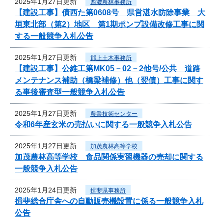
2025年1月27日更新
西濃農林事務所
【建設工事】債西た第0608号 県営湛水防除事業 大
垣東北部（第2）地区 第1期ポンプ設備改修工事に関
する一般競争入札公告
2025年1月27日更新
郡上土木事務所
【建設工事】公維工第MK05－02－2他号/公共 道路
メンテナンス補助（橋梁補修）他（翌債）工事に関す
る事後審査型一般競争入札公告
2025年1月27日更新
農業技術センター
令和6年産玄米の売払いに関する一般競争入札公告
2025年1月27日更新
加茂農林高等学校
加茂農林高等学校 食品関係実習機器の売却に関する
一般競争入札公告
2025年1月24日更新
揖斐県事務所
揖斐総合庁舎への自動販売機設置に係る一般競争入札
公告