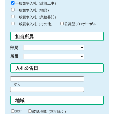
キ
一般競争入札（建設工事）
ー
一般競争入札（物品）
ワ
一般競争入札（業務委託）
ー
ド
一般競争入札（その他）
公募型プロポーザル
を
入
担当所属
力
部局
所属
入札公告日
期
から
間
期
の
間
始
地域
の
ま
終
り
わ
本庁
岐阜地域（本庁除く）