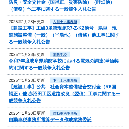
防災・安全交付金（国補正、災害防除）（畦畑他）
（債務）他工事に関する一般競争入札公告
2025年1月28日更新
古川土木事務所
【建設工事】工維3単第現施R7-Z-K2他号 県単 現
道施設整備（一般）（平湯他）（債務）他工事に関す
る一般競争入札公告
2025年1月28日更新
消防学校
令和7年度岐阜県消防学校における電気の調達(単価契
約)に関する一般競争入札公告
2025年1月28日更新
下呂土木事務所
【建設工事】公共 社会資本整備総合交付金（R6国
補正）他 赤沼田工区道路改良（翌債）工事に関する一
般競争入札公告
2025年1月28日更新
自動車税事務所
自動車税事務所電算データ作成業務委託