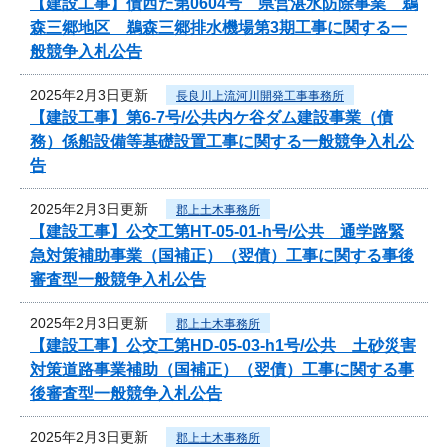
【建設工事】債西た第0604号 県営湛水防除事業 鵜
森三郷地区 鵜森三郷排水機場第3期工事に関する一
般競争入札公告
2025年2月3日更新
長良川上流河川開発工事事務所
【建設工事】第6-7号/公共内ケ谷ダム建設事業（債
務）係船設備等基礎設置工事に関する一般競争入札公
告
2025年2月3日更新
郡上土木事務所
【建設工事】公交工第HT-05-01-h号/公共 通学路緊
急対策補助事業（国補正）（翌債）工事に関する事後
審査型一般競争入札公告
2025年2月3日更新
郡上土木事務所
【建設工事】公交工第HD-05-03-h1号/公共 土砂災害
対策道路事業補助（国補正）（翌債）工事に関する事
後審査型一般競争入札公告
2025年2月3日更新
郡上土木事務所