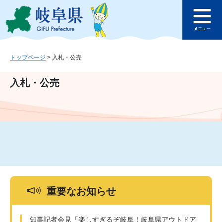
ペ
メ
このページの本文へ
ー
ニ
メ
ジ
ュ
ニ
の
ー
ュ
先
を
ー
頭
飛
トップページ
>
入札・公売
で
ば
す
し
入札・公売
。
て
本
文
へ
重要なお知らせ
知事記者会見「楽しすぎるぞ岐阜！岐阜県アウトドア