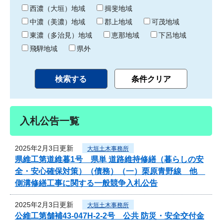
り
西濃（大垣）地域
揖斐地域
中濃（美濃）地域
郡上地域
可茂地域
東濃（多治見）地域
恵那地域
下呂地域
飛騨地域
県外
入札公告一覧
2025年2月3日更新
大垣土木事務所
県維工第道維暮1号 県単 道路維持修繕（暮らしの安
全・安心確保対策）（債務）（一）栗原青野線 他
側溝修繕工事に関する一般競争入札公告
2025年2月3日更新
大垣土木事務所
公維工第舗補43-047H-2-2号 公共 防災・安全交付金