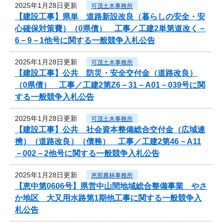
2025年1月28日更新
可茂土木事務所
【建設工事】県単 道路新設改良（暮らしの安全・安
心確保対策費）（0県債） 工事／工建2単第道改く－
6－9－1他号に関する一般競争入札公告
2025年1月28日更新
可茂土木事務所
【建設工事】公共 防災・安全交付金（道路改良）
（0県債） 工事／工建2第Z6－31－A01－039号に関
する一般競争入札公告
2025年1月28日更新
可茂土木事務所
【建設工事】公共 社会資本整備総合交付金（広域連
携）（道路改良）（債務） 工事／工建2第46－A11
－002－2他号に関する一般競争入札公告
2025年1月28日更新
恵那農林事務所
【恵中第0606号】県営中山間地域総合整備事業 やさ
か地区 大又用水路第1期他工事に関する一般競争入
札公告