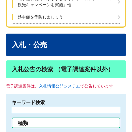
観光キャンペーンを実施」他
熱中症を予防しましょう
本
文
入札・公売
入札公告の検索 （電子調達案件以外）
電子調達案件は、
入札情報公開システム
で公告しています
キーワード検索
検
索
す
種類
る