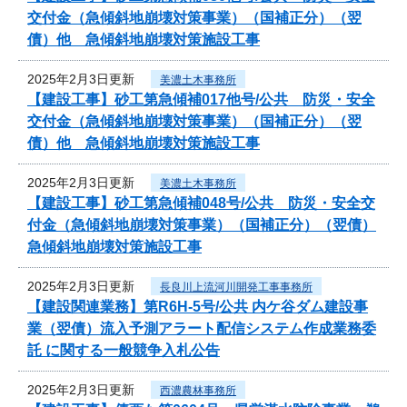
交付金（急傾斜地崩壊対策事業）（国補正分）（翌
債）他 急傾斜地崩壊対策施設工事
2025年2月3日更新
美濃土木事務所
【建設工事】砂工第急傾補017他号/公共 防災・安全
交付金（急傾斜地崩壊対策事業）（国補正分）（翌
債）他 急傾斜地崩壊対策施設工事
2025年2月3日更新
美濃土木事務所
【建設工事】砂工第急傾補048号/公共 防災・安全交
付金（急傾斜地崩壊対策事業）（国補正分）（翌債）
急傾斜地崩壊対策施設工事
2025年2月3日更新
長良川上流河川開発工事事務所
【建設関連業務】第R6H-5号/公共 内ケ谷ダム建設事
業（翌債）流入予測アラート配信システム作成業務委
託 に関する一般競争入札公告
2025年2月3日更新
西濃農林事務所