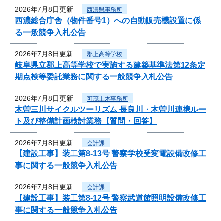
2026年7月8日更新
西濃県事務所
西濃総合庁舎（物件番号1）への自動販売機設置に係
る一般競争入札公告
2026年7月8日更新
郡上高等学校
岐阜県立郡上高等学校で実施する建築基準法第12条定
期点検等委託業務に関する一般競争入札公告
2026年7月8日更新
可茂土木事務所
木曽三川サイクルツーリズム 長良川・木曽川連携ルー
ト及び整備計画検討業務【質問・回答】
2026年7月8日更新
会計課
【建設工事】装工第8-13号 警察学校受変電設備改修工
事に関する一般競争入札公告
2026年7月8日更新
会計課
【建設工事】装工第8-12号 警察武道館照明設備改修工
事に関する一般競争入札公告