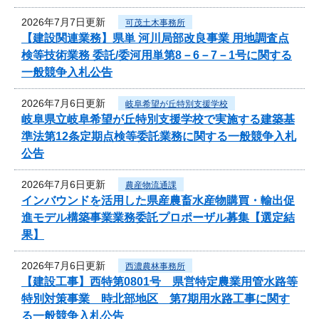
2026年7月7日更新
可茂土木事務所
【建設関連業務】県単 河川局部改良事業 用地調査点
検等技術業務 委託/委河用単第8－6－7－1号に関する
一般競争入札公告
2026年7月6日更新
岐阜希望が丘特別支援学校
岐阜県立岐阜希望が丘特別支援学校で実施する建築基
準法第12条定期点検等委託業務に関する一般競争入札
公告
2026年7月6日更新
農産物流通課
インバウンドを活用した県産農畜水産物購買・輸出促
進モデル構築事業業務委託プロポーザル募集【選定結
果】
2026年7月6日更新
西濃農林事務所
【建設工事】西特第0801号 県営特定農業用管水路等
特別対策事業 時北部地区 第7期用水路工事に関す
る一般競争入札公告