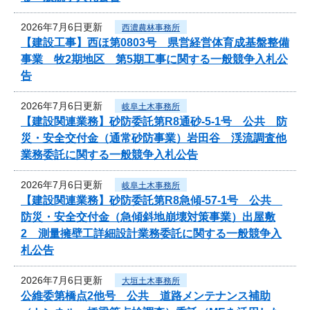
2026年7月6日更新
西濃農林事務所
【建設工事】西ほ第0803号 県営経営体育成基盤整備
事業 牧2期地区 第5期工事に関する一般競争入札公
告
2026年7月6日更新
岐阜土木事務所
【建設関連業務】砂防委託第R8通砂-5-1号 公共 防
災・安全交付金（通常砂防事業）岩田谷 渓流調査他
業務委託に関する一般競争入札公告
2026年7月6日更新
岐阜土木事務所
【建設関連業務】砂防委託第R8急傾-57-1号 公共
防災・安全交付金（急傾斜地崩壊対策事業）出屋敷
2 測量擁壁工詳細設計業務委託に関する一般競争入
札公告
2026年7月6日更新
大垣土木事務所
公維委第橋点2他号 公共 道路メンテナンス補助