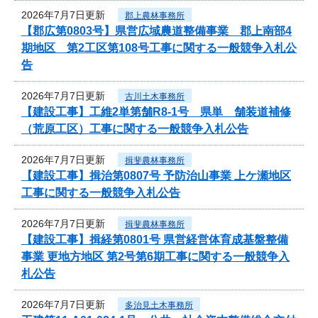
2026年7月7日更新
郡上農林事務所
【郡広第0803号】県営広域農道整備事業 郡上南部4
期地区 第2工区第108号工事に関する一般競争入札公
告
2026年7月7日更新
古川土木事務所
【建設工事】工維2単第舗R8-1号 県単 舗装道補修
（荒原工区）工事に関する一般競争入札公告
2026年7月7日更新
揖斐農林事務所
【建設工事】揖治第0807号 予防治山事業 上ケ瀬地区
工事に関する一般競争入札公告
2026年7月7日更新
揖斐農林事務所
【建設工事】揖経第0801号 県営経営体育成基盤整備
事業 更地方地区 第2号第6期工事に関する一般競争入
札公告
2026年7月7日更新
多治見土木事務所