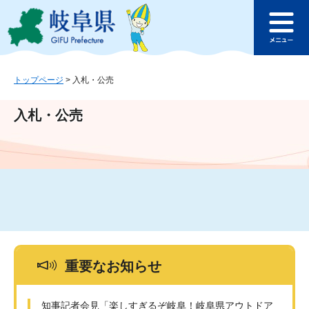
ペ
メ
このページの本文へ
ー
ニ
メ
ジ
ュ
ニ
の
ー
ュ
先
を
ー
頭
飛
トップページ
>
入札・公売
で
ば
す
し
入札・公売
。
て
本
文
へ
重要なお知らせ
知事記者会見「楽しすぎるぞ岐阜！岐阜県アウトドア