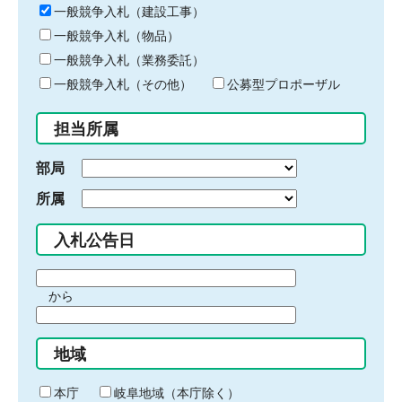
キ
一般競争入札（建設工事）
ー
一般競争入札（物品）
ワ
一般競争入札（業務委託）
ー
ド
一般競争入札（その他）
公募型プロポーザル
を
入
担当所属
力
部局
所属
入札公告日
期
から
間
期
の
間
始
地域
の
ま
終
り
わ
本庁
岐阜地域（本庁除く）