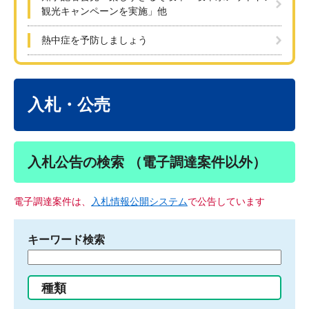
観光キャンペーンを実施」他
熱中症を予防しましょう
本
文
入札・公売
入札公告の検索 （電子調達案件以外）
電子調達案件は、
入札情報公開システム
で公告しています
キーワード検索
検
索
す
種類
る