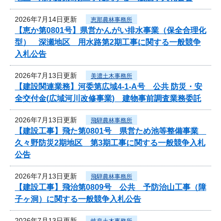
2026年7月14日更新
恵那農林事務所
【恵か第0801号】県営かんがい排水事業（保全合理化
型） 深瀬地区 用水路第2期工事に関する一般競争
入札公告
2026年7月13日更新
美濃土木事務所
【建設関連業務】河委第広域4-1-A号 公共 防災・安
全交付金(広域河川改修事業) 建物事前調査業務委託
2026年7月13日更新
飛騨農林事務所
【建設工事】飛た第0801号 県営ため池等整備事業
久々野防災2期地区 第3期工事に関する一般競争入札
公告
2026年7月13日更新
飛騨農林事務所
【建設工事】飛治第0809号 公共 予防治山工事（障
子ヶ洞）に関する一般競争入札公告
2026年7月13日更新
岐阜土木事務所