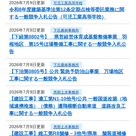
2026年7月9日更新
可児工業高等学校
令和8年度建築基準法第12条定期点検等委託業務に関
する一般競争入札公告（可児工業高等学校）
2026年7月9日更新
下呂農林事務所
【下経第0802号】 県営経営体育成基盤整備事業 羽
根地区 第15号ほ場整備工事に関する一般競争入札公
告
2026年7月9日更新
下呂農林事務所
【下治第0805号】公共 緊急予防治山事業 万場地区
工事に関する一般競争入札公告
2026年7月9日更新
恵那土木事務所
【建設工事】濃工第N1-10他号/公共 一般国道改築（地
域連携推進）（債務）濃飛横断自動車道 道路改良工
事に関する一般競争入札公告
2026年7月9日更新
恵那土木事務所
【建設工事】維工第R8舗修－3他号/県単 舗装道補修