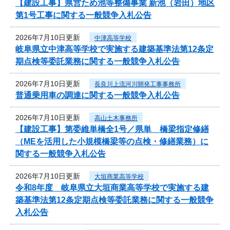
【建設工事】県営ため池等整備事業 新池（岩田）地区
第1号工事に関する一般競争入札公告
2026年7月10日更新
中津高等学校
岐阜県立中津高等学校で実施する建築基準法第12条定
期点検等委託業務に関する一般競争入札公告
2026年7月10日更新
長良川上流河川開発工事事務所
普通乗用車の調達に関する一般競争入札公告
2026年7月10日更新
高山土木事務所
【建設工事】第委維単橋全1号／県単 橋梁指定修繕
（MEを活用した小規模橋梁等の点検・修繕業務）に
関する一般競争入札公告
2026年7月10日更新
大垣商業高等学校
令和8年度 岐阜県立大垣商業高等学校で実施する建
築基準法第12条定期点検等委託業務に関する一般競争
入札公告