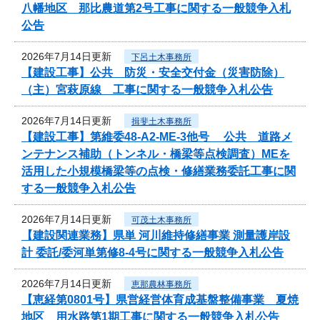
八幡地区 那比農道第2号工事に関する一般競争入札
公告
2026年7月14日更新
下呂土木事務所
【建設工事】公共 防災・安全交付金（災害防除）
（主）宮萩原線 工事に関する一般競争入札公告
2026年7月14日更新
揖斐土木事務所
【建設工事】第維委48-A2-ME-3他号 公共 道路メ
ンテナンス補助（トンネル・橋梁等点検調査）MEを
活用した小規模橋梁等の点検・修繕業務委託工事に関
する一般競争入札公告
2026年7月14日更新
可茂土木事務所
【建設関連業務】県単 河川維持修繕事業 測量護岸設
計 委託/委河単第修8-4号に関する一般競争入札公告
2026年7月14日更新
恵那農林事務所
【恵経第0801号】県営経営体育成基盤整備事業 夏焼
地区 用水路第1期工事に関する一般競争入札公告