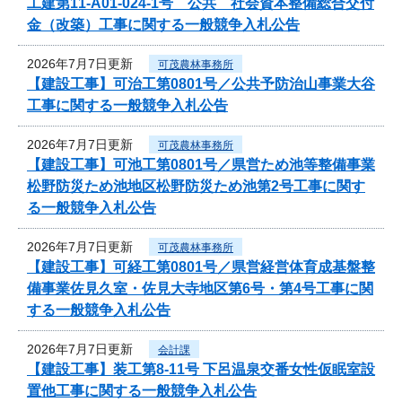
工建第11-A01-024-1号 公共 社会資本整備総合交付
金（改築）工事に関する一般競争入札公告
2026年7月7日更新
可茂農林事務所
【建設工事】可治工第0801号／公共予防治山事業大谷
工事に関する一般競争入札公告
2026年7月7日更新
可茂農林事務所
【建設工事】可池工第0801号／県営ため池等整備事業
松野防災ため池地区松野防災ため池第2号工事に関す
る一般競争入札公告
2026年7月7日更新
可茂農林事務所
【建設工事】可経工第0801号／県営経営体育成基盤整
備事業佐見久室・佐見大寺地区第6号・第4号工事に関
する一般競争入札公告
2026年7月7日更新
会計課
【建設工事】装工第8-11号 下呂温泉交番女性仮眠室設
置他工事に関する一般競争入札公告