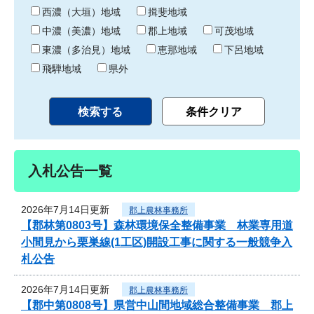
り
西濃（大垣）地域
揖斐地域
中濃（美濃）地域
郡上地域
可茂地域
東濃（多治見）地域
恵那地域
下呂地域
飛騨地域
県外
入札公告一覧
2026年7月14日更新
郡上農林事務所
【郡林第0803号】森林環境保全整備事業 林業専用道
小間見から栗巣線(1工区)開設工事に関する一般競争入
札公告
2026年7月14日更新
郡上農林事務所
【郡中第0808号】県営中山間地域総合整備事業 郡上