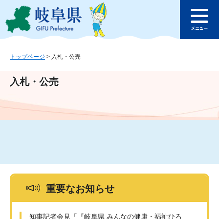
ペ
メ
このページの本文へ
ー
ニ
メ
ジ
ュ
ニ
の
ー
ュ
先
を
ー
頭
飛
トップページ
>
入札・公売
で
ば
す
し
入札・公売
。
て
本
文
へ
重要なお知らせ
知事記者会見「『岐阜県 みんなの健康・福祉ひろ