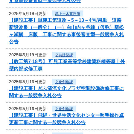
する事後審査型一般競争入札公告
2025年5月19日更新
郡上土木事務所
【建設工事】単建工第道改－5－13－4号/県単 道路
新設改良（一般分）（一）白山内ヶ谷線（仮称）新松
ヶ瀬橋 床版 工事に関する事後審査型一般競争入札
公告
2025年5月19日更新
公共建築課
【教工第7-18号】 可児工業高等学校建築科棟等屋上外
壁内部改修工事
2025年5月16日更新
文化創造課
【建設工事】ぎふ清流文化プラザ空調設備改修工事に
関する一般競争入札公告
2025年5月16日更新
文化創造課
【建設工事】飛騨・世界生活文化センター照明操作卓
更新工事に関する一般競争入札公告