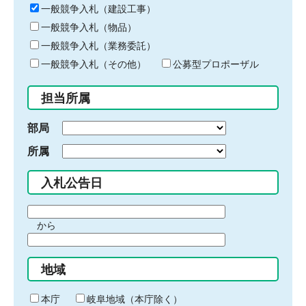
キ
一般競争入札（建設工事）
ー
一般競争入札（物品）
ワ
一般競争入札（業務委託）
ー
ド
一般競争入札（その他）
公募型プロポーザル
を
入
担当所属
力
部局
所属
入札公告日
期
から
間
期
の
間
始
地域
の
ま
終
り
わ
本庁
岐阜地域（本庁除く）