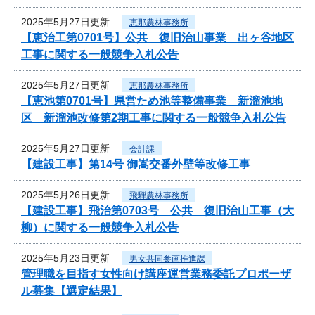
2025年5月27日更新
恵那農林事務所
【恵治工第0701号】公共 復旧治山事業 出ヶ谷地区
工事に関する一般競争入札公告
2025年5月27日更新
恵那農林事務所
【恵池第0701号】県営ため池等整備事業 新溜池地
区 新溜池改修第2期工事に関する一般競争入札公告
2025年5月27日更新
会計課
【建設工事】第14号 御嵩交番外壁等改修工事
2025年5月26日更新
飛騨農林事務所
【建設工事】飛治第0703号 公共 復旧治山工事（大
柳）に関する一般競争入札公告
2025年5月23日更新
男女共同参画推進課
管理職を目指す女性向け講座運営業務委託プロポーザ
ル募集【選定結果】