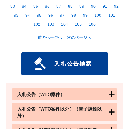
83
84
85
86
87
88
89
90
91
92
93
94
95
96
97
98
99
100
101
102
103
104
105
106
前のページへ
次のページへ
入札公告（WTO案件）
入札公告（WTO案件以外）（電子調達以
外）