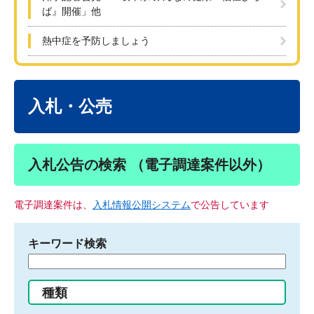
ば』開催」他
熱中症を予防しましょう
本
文
入札・公売
入札公告の検索 （電子調達案件以外）
電子調達案件は、
入札情報公開システム
で公告しています
キーワード検索
検
索
す
種類
る