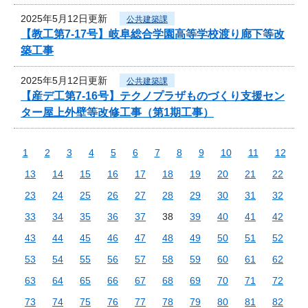
2025年5月12日更新
公共建築課
【教工第7-17号】岐阜総合学園高等学校渡り廊下等改
築工事
2025年5月12日更新
公共建築課
【産デ工第7-16号】テクノプラザものづくり支援セン
ター屋上外壁等改修工事（第1期工事）
1
2
3
4
5
6
7
8
9
10
11
12
13
14
15
16
17
18
19
20
21
22
23
24
25
26
27
28
29
30
31
32
33
34
35
36
37
38
39
40
41
42
43
44
45
46
47
48
49
50
51
52
53
54
55
56
57
58
59
60
61
62
63
64
65
66
67
68
69
70
71
72
73
74
75
76
77
78
79
80
81
82