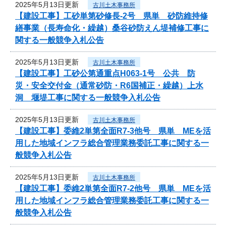
2025年5月13日更新
古川土木事務所
【建設工事】工砂単第砂修長‐2号 県単 砂防維持修
繕事業（長寿命化・繰越）桑谷砂防えん堤補修工事に
関する一般競争入札公告
2025年5月13日更新
古川土木事務所
【建設工事】工砂公第通重点H063-1号 公共 防
災・安全交付金（通常砂防・R6国補正・繰越）上水
洞 堰堤工事に関する一般競争入札公告
2025年5月13日更新
古川土木事務所
【建設工事】委維2単第全面R7-3他号 県単 MEを活
用した地域インフラ総合管理業務委託工事に関する一
般競争入札公告
2025年5月13日更新
古川土木事務所
【建設工事】委維2単第全面R7-2他号 県単 MEを活
用した地域インフラ総合管理業務委託工事に関する一
般競争入札公告