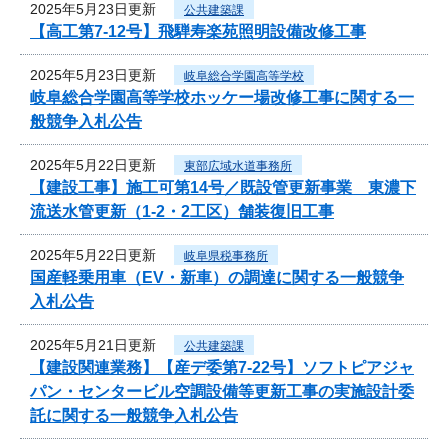
2025年5月23日更新
公共建築課
【高工第7-12号】飛騨寿楽苑照明設備改修工事
2025年5月23日更新
岐阜総合学園高等学校
岐阜総合学園高等学校ホッケー場改修工事に関する一
般競争入札公告
2025年5月22日更新
東部広域水道事務所
【建設工事】施工可第14号／既設管更新事業 東濃下
流送水管更新（1-2・2工区）舗装復旧工事
2025年5月22日更新
岐阜県税事務所
国産軽乗用車（EV・新車）の調達に関する一般競争
入札公告
2025年5月21日更新
公共建築課
【建設関連業務】【産デ委第7-22号】ソフトピアジャ
パン・センタービル空調設備等更新工事の実施設計委
託に関する一般競争入札公告