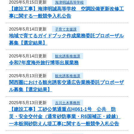
2025年5月15日更新
海津明誠高等学校
【建設工事】海津明誠高等学校 空調設備更新改修工
事に関する一般競争入札公告
2025年5月14日更新
子育て支援課
地域で育てるガイドブック作成業務委託プロポーザル
募集【選定結果】
2025年5月14日更新
観光誘客推進課
令和7年度海外旅行博等出展業務
2025年5月13日更新
観光誘客推進課
関西圏における観光誘客交通広告業務委託プロポーザ
ル募集【選定結果】
2025年5月13日更新
古川土木事務所
【建設工事】工砂公第通重点H061-1号 公共 防
災・安全交付金（通常砂防事業・R6国補正・繰越）
一本栃洞砂防えん堤工事に関する一般競争入札公告