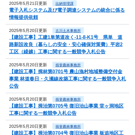
2025年5月21日更新
出納管理課
電子入札システム及び電子調達システムの統合に係る
情報提供依頼
2025年5月20日更新
古川土木事務所
【建設工事】工建1単第道改く-11-8-K1号 県単 道
路新設改良（暮らしの安全・安心確保対策費）平岩2
工区（繰越）工事に関する一般競争入札公告
2025年5月20日更新
揖斐農林事務所
【建設工事】揖林第0701号 農山漁村地域整備交付金
事業 林道春日・久瀬線改築工事に関する一般競争入札
公告
2025年5月20日更新
揖斐農林事務所
【建設工事】揖治第0705号 復旧治山事業 堂ヶ洞地区
工事に関する一般競争入札公告
2025年5月20日更新
揖斐農林事務所
【建設工事】揖治第0704号 復旧治山事業 板追地区工