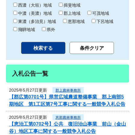
り
西濃（大垣）地域
揖斐地域
中濃（美濃）地域
郡上地域
可茂地域
東濃（多治見）地域
恵那地域
下呂地域
飛騨地域
県外
入札公告一覧
2025年5月27日更新
郡上農林事務所
【郡広第0701号】県営広域農道整備事業 郡上南部5
期地区 第1工区第7号工事に関する一般競争入札公告
2025年5月27日更新
恵那農林事務所
【恵治工第0702号】公共 復旧治山事業 前山（金山
谷）地区工事に関する一般競争入札公告