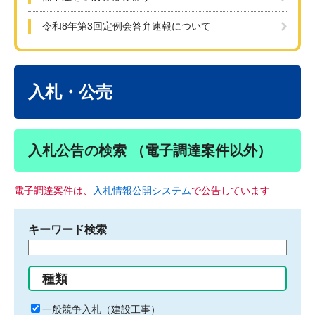
令和8年第3回定例会答弁速報について
本
文
入札・公売
入札公告の検索 （電子調達案件以外）
電子調達案件は、
入札情報公開システム
で公告しています
キーワード検索
検
索
す
種類
る
キ
一般競争入札（建設工事）