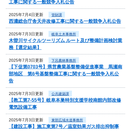
工事に関する一般競争入札公告
2025年7月4日更新
管財課
西濃総合庁舎天井改修工事に関する一般競争入札公告
2025年7月3日更新
岐阜土木事務所
木曽川サイクルツーリズム ルート及び整備計画検討業
務【選定結果】
2025年7月3日更新
下呂農林事務所
【下促第0703号】県営農業基盤整備促進事業 馬瀬南
部地区 第6号基盤整備工事に関する一般競争入札公
告
2025年7月3日更新
公共建築課
【教工第7-55号】岐阜本巣特別支援学校南館内部改修
電気設備工事
2025年7月3日更新
東部広域水道事務所
【建設工事】施工東第7号／温室効果ガス排出抑制事