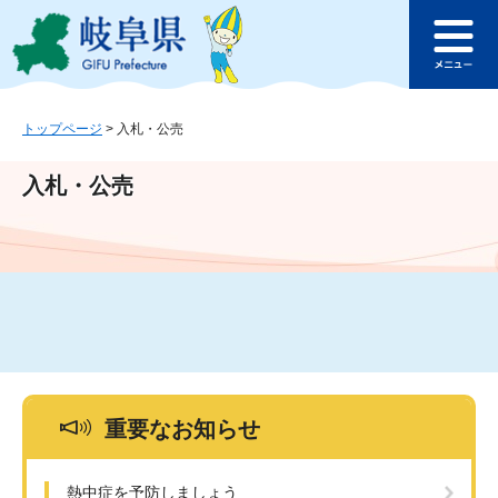
ペ
メ
このページの本文へ
ー
ニ
メ
ジ
ュ
ニ
の
ー
ュ
先
を
ー
頭
飛
トップページ
>
入札・公売
で
ば
す
し
入札・公売
。
て
本
文
へ
重要なお知らせ
熱中症を予防しましょう