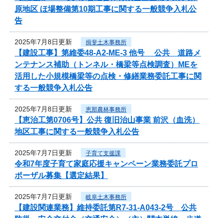
原地区 ほ場整備第10期工事に関する一般競争入札公
告
2025年7月8日更新
揖斐土木事務所
【建設工事】第維委48-A2-ME-3 他号 公共 道路メ
ンテナンス補助（トンネル・橋梁等点検調査）MEを
活用した小規模橋梁等の点検・修繕業務委託工事に関
する一般競争入札公告
2025年7月8日更新
恵那農林事務所
【恵治工第0706号】公共 復旧治山事業 前沢（血洗）
地区工事に関する一般競争入札公告
2025年7月7日更新
子育て支援課
令和7年度子育て家庭応援キャンペーン業務委託プロ
ポーザル募集【選定結果】
2025年7月7日更新
岐阜土木事務所
【建設関連業務】維持委託第R7-31-A043-2号 公共