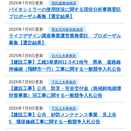
2025年7月9日更新
国民健康保険課
バイオシミラーの使用状況に関する現状分析事業委託
プロポーザル募集【選定結果】
2025年7月9日更新
男女共同参画推進課
ライフデザイン講座事業運営業務委託 プロポーザル
募集【選定結果】
2025年7月8日更新
古川土木事務所
【建設工事】工維3単第M11-3-K1他号 県単 道路維
持修繕（飛騨市一円）工事に関する一般競争入札公告
2025年7月8日更新
下呂土木事務所
【建設工事】公共 防災・安全交付金（急傾斜地崩壊
対策事業）沼工事に関する一般競争入札公告
2025年7月8日更新
下呂土木事務所
【建設工事】公共 砂防メンテナンス事業 見上谷
5 堰堤修繕工事に関する一般競争入札公告