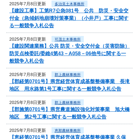
2025年7月8日更新
多治見土木事務所
【建設工事】工第R7公急081号 公共 防災・安全交
付金（急傾斜地崩壊対策事業）（小井戸）工事に関す
る一般競争入札公告
2025年7月8日更新
可茂土木事務所
【建設関連業務】公共 防災・安全交付金（災害防除）
防災点検委託/委維4第43－A058－06他号に関する一
般競争入札公告
2025年7月8日更新
郡上農林事務所
【郡経第0701号】県営経営体育成基盤整備事業 長滝
地区 用水路第1号工事に関する一般競争入札公告
2025年7月8日更新
郡上農林事務所
【郡施第0701号】県営農道施設強化対策事業 旭大橋
地区 第2号工事に関する一般競争入札公告
2025年7月8日更新
恵那農林事務所
【恵経第0701号】県営経営体育成基盤整備事業 久保