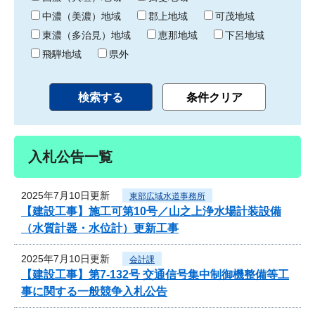
中濃（美濃）地域
郡上地域
可茂地域
東濃（多治見）地域
恵那地域
下呂地域
飛騨地域
県外
入札公告一覧
2025年7月10日更新
東部広域水道事務所
【建設工事】施工可第10号／山之上浄水場計装設備
（水質計器・水位計）更新工事
2025年7月10日更新
会計課
【建設工事】第7-132号 交通信号集中制御機整備等工
事に関する一般競争入札公告