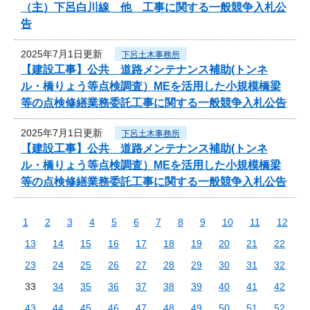
（主）下呂白川線 他 工事に関する一般競争入札公
告
2025年7月1日更新
下呂土木事務所
【建設工事】公共 道路メンテナンス補助(トンネ
ル・橋りょう等点検調査）MEを活用した小規模橋梁
等の点検修繕業務委託工事に関する一般競争入札公告
2025年7月1日更新
下呂土木事務所
【建設工事】公共 道路メンテナンス補助(トンネ
ル・橋りょう等点検調査）MEを活用した小規模橋梁
等の点検修繕業務委託工事に関する一般競争入札公告
1
2
3
4
5
6
7
8
9
10
11
12
13
14
15
16
17
18
19
20
21
22
23
24
25
26
27
28
29
30
31
32
33
34
35
36
37
38
39
40
41
42
43
44
45
46
47
48
49
50
51
52