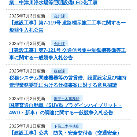
業 中津川浄水場等照明設備LED化工事
2025年7月3日更新
会計課
【建設工事】第7-119号 道路標示施工工事に関する一
般競争入札公告
2025年7月3日更新
会計課
【建設工事】第7-121号 交通信号集中制御機整備等工
事に関する一般競争入札公告
2025年7月2日更新
税務課
税務システム関連機器等の賃貸借、設置設定及び維持
管理業務委託における仕様書案に対する意見招請
2025年7月2日更新
揖斐土木事務所
国産普通自動車（SUV型プラグインハイブリット・
4WD・新車）の調達に関する一般競争入札公告
2025年7月1日更新
下呂土木事務所
【建設工事】公共 防災・安全交付金（交通安全）