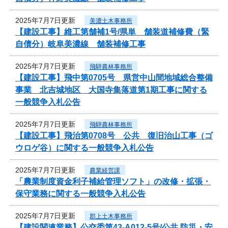
2025年7月7日更新
美濃土木事務所
【建設工事】維工第舗補1号/県単 舗装道補修費（緊
自債分）岐阜美濃線 舗装補修工事
2025年7月7日更新
飛騨農林事務所
【建設工事】飛中第0705号 県営中山間地域総合整備
事業 北吉城地区 大国寺集落道第1期工事に関する
一般競争入札公告
2025年7月7日更新
飛騨農林事務所
【建設工事】飛治第0708号 公共 復旧治山工事（ゴ
ウロゲ谷）に関する一般競争入札公告
2025年7月7日更新
農業経営課
「農業制度資金利子補給管理ソフト」の改修・拡張・
保守業務に関する一般競争入札公告
2025年7月7日更新
郡上土木事務所
【建設関連業務】公交委第43-A012-5号/公共 防災・安