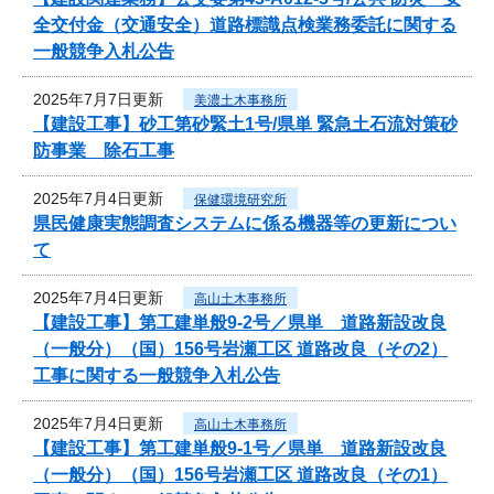
全交付金（交通安全）道路標識点検業務委託に関する
一般競争入札公告
2025年7月7日更新
美濃土木事務所
【建設工事】砂工第砂緊土1号/県単 緊急土石流対策砂
防事業 除石工事
2025年7月4日更新
保健環境研究所
県民健康実態調査システムに係る機器等の更新につい
て
2025年7月4日更新
高山土木事務所
【建設工事】第工建単般9-2号／県単 道路新設改良
（一般分）（国）156号岩瀬工区 道路改良（その2）
工事に関する一般競争入札公告
2025年7月4日更新
高山土木事務所
【建設工事】第工建単般9-1号／県単 道路新設改良
（一般分）（国）156号岩瀬工区 道路改良（その1）