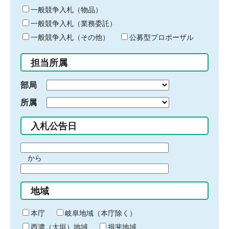
ー
一般競争入札（物品）
ワ
一般競争入札（業務委託）
ー
ド
一般競争入札（その他）
公募型プロポーザル
を
入
担当所属
力
部局
所属
入札公告日
期
から
間
期
の
間
始
地域
の
ま
終
り
わ
本庁
岐阜地域（本庁除く）
り
西濃（大垣）地域
揖斐地域