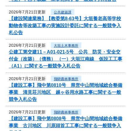
2026年7月21日更新
公共建築課
【建設関連業務】【教委第8-63号】大垣養老高等学校
動物舎等改築工事の実施設計委託に関する一般競争入
札公告
2026年7月21日更新
大垣土木事務所
公建工第交建11－A01-021-5号 公共 防災・安全交
付金（改築）（債務） （一）大垣江南線 仮設工工事
（A1）に関する一般競争入札公告
2026年7月21日更新
飛騨農林事務所
【建設工事】飛中第0810号 県営中山間地域総合整備
事業 清見荘川地区 越ヶ谷用水路工事に関する一般
競争入札公告
2026年7月21日更新
飛騨農林事務所
【建設工事】飛中第0808号 県営中山間地域総合整備
事業 古川地区 川原頭首工工事に関する一般競争入