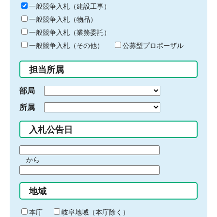
キ
一般競争入札（建設工事）
ー
一般競争入札（物品）
ワ
一般競争入札（業務委託）
ー
ド
一般競争入札（その他）
公募型プロポーザル
を
入
担当所属
力
部局
所属
入札公告日
期
から
間
期
の
間
始
地域
の
ま
終
り
わ
本庁
岐阜地域（本庁除く）