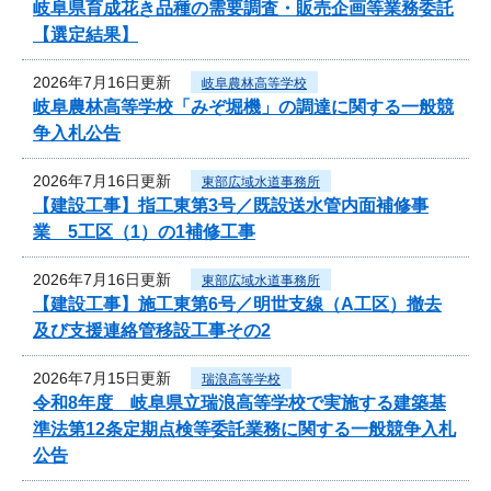
岐阜県育成花き品種の需要調査・販売企画等業務委託
【選定結果】
2026年7月16日更新
岐阜農林高等学校
岐阜農林高等学校「みぞ堀機」の調達に関する一般競
争入札公告
2026年7月16日更新
東部広域水道事務所
【建設工事】指工東第3号／既設送水管内面補修事
業 5工区（1）の1補修工事
2026年7月16日更新
東部広域水道事務所
【建設工事】施工東第6号／明世支線（A工区）撤去
及び支援連絡管移設工事その2
2026年7月15日更新
瑞浪高等学校
令和8年度 岐阜県立瑞浪高等学校で実施する建築基
準法第12条定期点検等委託業務に関する一般競争入札
公告