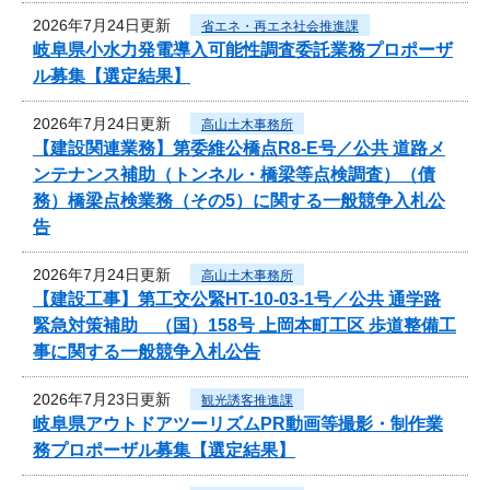
2026年7月24日更新
省エネ・再エネ社会推進課
岐阜県小水力発電導入可能性調査委託業務プロポーザ
ル募集【選定結果】
2026年7月24日更新
高山土木事務所
【建設関連業務】第委維公橋点R8-E号／公共 道路メ
ンテナンス補助（トンネル・橋梁等点検調査）（債
務）橋梁点検業務（その5）に関する一般競争入札公
告
2026年7月24日更新
高山土木事務所
【建設工事】第工交公緊HT-10-03-1号／公共 通学路
緊急対策補助 （国）158号 上岡本町工区 歩道整備工
事に関する一般競争入札公告
2026年7月23日更新
観光誘客推進課
岐阜県アウトドアツーリズムPR動画等撮影・制作業
務プロポーザル募集【選定結果】