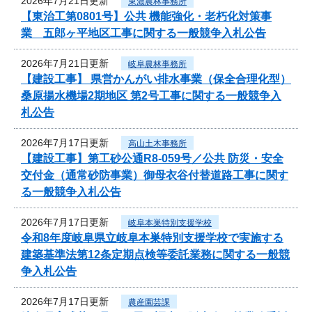
2026年7月21日更新
東濃農林事務所
【東治工第0801号】公共 機能強化・老朽化対策事
業 五郎ヶ平地区工事に関する一般競争入札公告
2026年7月21日更新
岐阜農林事務所
【建設工事】 県営かんがい排水事業（保全合理化型）
桑原揚水機場2期地区 第2号工事に関する一般競争入
札公告
2026年7月17日更新
高山土木事務所
【建設工事】第工砂公通R8-059号／公共 防災・安全
交付金（通常砂防事業）御母衣谷付替道路工事に関す
る一般競争入札公告
2026年7月17日更新
岐阜本巣特別支援学校
令和8年度岐阜県立岐阜本巣特別支援学校で実施する
建築基準法第12条定期点検等委託業務に関する一般競
争入札公告
2026年7月17日更新
農産園芸課