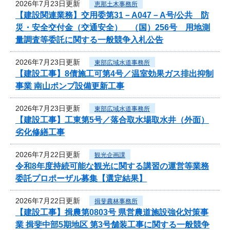
2026年7月23日更新
恵那土木事務所
【建設関連業務】交用委第31－A047－A号/公共 防
災・安全交付金（交通安全） （国）256号 用地測
量調査等委託に関する一般競争入札公告
2026年7月23日更新
東部広域水道事務所
【建設工事】8債施工可第4号／温室効果ガス排出抑制
事業 南山ポンプ設備更新工事
2026年7月23日更新
東部広域水道事務所
【建設工事】工東第5号／落合取水場取水井（外面）
劣化修繕工事
2026年7月22日更新
観光企画課
令和8年度持続可能な観光に関する講習の運営等業務
委託プロポーザル募集【選定結果】
2026年7月22日更新
揖斐農林事務所
【建設工事】揖農第0803号 県営農道施設強化対策事
業 揖斐中部5期地区 第3号舗装工事に関する一般競争