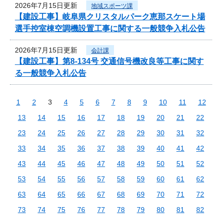
2026年7月15日更新
地域スポーツ課
【建設工事】岐阜県クリスタルパーク恵那スケート場
選手控室棟空調機設置工事に関する一般競争入札公告
2026年7月15日更新
会計課
【建設工事】第8-134号 交通信号機改良等工事に関す
る一般競争入札公告
1
2
3
4
5
6
7
8
9
10
11
12
13
14
15
16
17
18
19
20
21
22
23
24
25
26
27
28
29
30
31
32
33
34
35
36
37
38
39
40
41
42
43
44
45
46
47
48
49
50
51
52
53
54
55
56
57
58
59
60
61
62
63
64
65
66
67
68
69
70
71
72
73
74
75
76
77
78
79
80
81
82