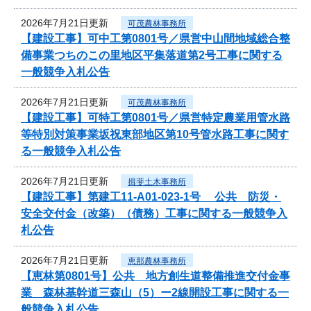
2026年7月21日更新
可茂農林事務所
【建設工事】可中工第0801号／県営中山間地域総合整
備事業つちのこの里地区平集落道第2号工事に関する
一般競争入札公告
2026年7月21日更新
可茂農林事務所
【建設工事】可特工第0801号／県営特定農業用管水路
等特別対策事業坂祝東部地区第10号管水路工事に関す
る一般競争入札公告
2026年7月21日更新
揖斐土木事務所
【建設工事】第建工11-A01-023-1号 公共 防災・
安全交付金（改築）（債務）工事に関する一般競争入
札公告
2026年7月21日更新
恵那農林事務所
【恵林第0801号】公共 地方創生道整備推進交付金事
業 森林基幹道三森山（5）ー2線開設工事に関する一
般競争入札公告