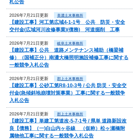
札公告
2026年7月21日更新
美濃土木事務所
【建設工事】河工第広域4-1-1号 公共 防災・安全
交付金(広域河川改修事業)(債務) 河道掘削 工事
2026年7月21日更新
岐阜土木事務所
【建設工事】公共 道路メンテナンス補助（橋梁補
修）（国補正分）南濃大橋照明施設補修工事に関する
一般競争入札公告
2026年7月21日更新
郡上土木事務所
【建設工事】公砂工第R8-10-3号 / 公共 防災・安全交
付金(急傾斜地崩壊対策事業）工事に関する一般競争
入札公告
2026年7月21日更新
郡上土木事務所
【建設工事】単建工第道改-5-7-1号 / 県単 道路新設改
良【債務】（一)白山内ヶ谷線 （仮称）松ヶ瀬橋附
属物他工事に関する一般競争入札公告