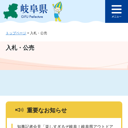
ペ
メ
このページの本文へ
ー
ニ
メ
ジ
ュ
ニ
の
ー
ュ
先
を
ー
頭
飛
トップページ
>
入札・公売
で
ば
す
し
入札・公売
。
て
本
文
へ
重要なお知らせ
知事記者会見「楽しすぎるぞ岐阜！岐阜県アウトドア