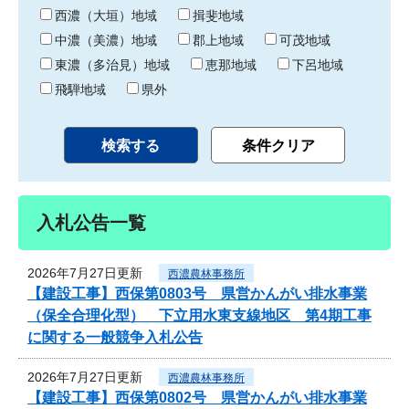
り
西濃（大垣）地域
揖斐地域
中濃（美濃）地域
郡上地域
可茂地域
東濃（多治見）地域
恵那地域
下呂地域
飛騨地域
県外
入札公告一覧
2026年7月27日更新
西濃農林事務所
【建設工事】西保第0803号 県営かんがい排水事業
（保全合理化型） 下立用水東支線地区 第4期工事
に関する一般競争入札公告
2026年7月27日更新
西濃農林事務所
【建設工事】西保第0802号 県営かんがい排水事業