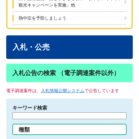
観光キャンペーンを実施」他
熱中症を予防しましょう
本
文
入札・公売
入札公告の検索 （電子調達案件以外）
電子調達案件は、
入札情報公開システム
で公告しています
キーワード検索
検
索
す
種類
る