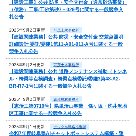
【建設工事】公共 防災・安全交付金（通常砂防事業）
（債務）工事/工砂第砂7－029号に関する一般競争入
札公告
2025年9月2日更新
可茂土木事務所
【建設関連業務】公共 防災・安全交付金 交差点照明
詳細設計 委託/委建1第11-A01-011-A号に関する一般
競争入札公告
2025年9月2日更新
可茂土木事務所
【建設関連業務】公共 道路メンテナンス補助（トンネ
ル・橋梁等点検調査）橋梁点検委託/委維3第48-A2-
BR-R7-1号に関する一般競争入札公告
2025年9月2日更新
恵那農林事務所
【恵治工第0710号】県単治山事業 條ヶ坂・洗井沢地
区工事に関する一般競争入札公告
2025年9月1日更新
デジタル戦略推進課
令和7年度岐阜県AIチャットボットシステム構築・運