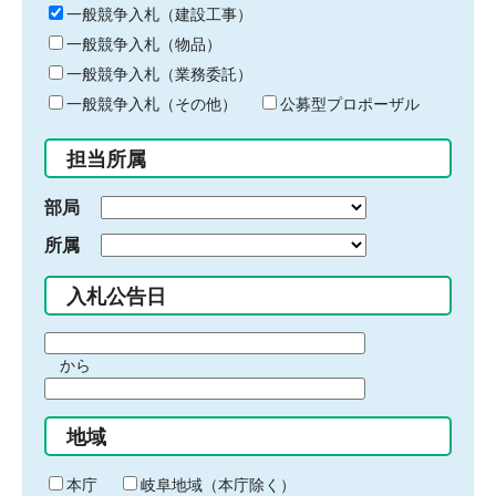
キ
一般競争入札（建設工事）
ー
一般競争入札（物品）
ワ
一般競争入札（業務委託）
ー
ド
一般競争入札（その他）
公募型プロポーザル
を
入
担当所属
力
部局
所属
入札公告日
期
から
間
期
の
間
始
地域
の
ま
終
り
わ
本庁
岐阜地域（本庁除く）