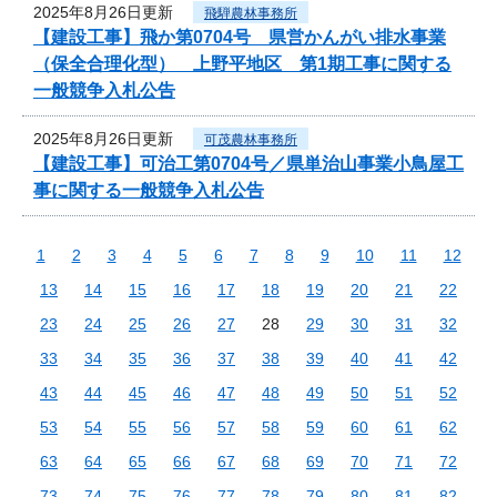
2025年8月26日更新
飛騨農林事務所
【建設工事】飛か第0704号 県営かんがい排水事業
（保全合理化型） 上野平地区 第1期工事に関する
一般競争入札公告
2025年8月26日更新
可茂農林事務所
【建設工事】可治工第0704号／県単治山事業小鳥屋工
事に関する一般競争入札公告
1
2
3
4
5
6
7
8
9
10
11
12
13
14
15
16
17
18
19
20
21
22
23
24
25
26
27
28
29
30
31
32
33
34
35
36
37
38
39
40
41
42
43
44
45
46
47
48
49
50
51
52
53
54
55
56
57
58
59
60
61
62
63
64
65
66
67
68
69
70
71
72
73
74
75
76
77
78
79
80
81
82