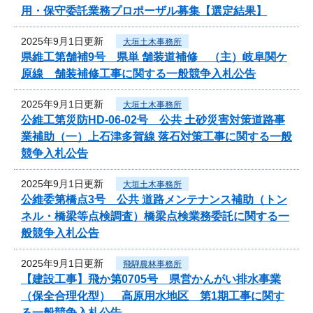
用・保守委託業務プロポーザル募集【選定結果】
2025年9月1日更新
大垣土木事務所
県維工第舗補9号 県単 舗装道補修 （主）岐阜関ケ
原線 舗装補修工事に関する一般競争入札公告
2025年9月1日更新
大垣土木事務所
公維工第災防HD-06-02号 公共 土砂災害対策道路事
業補助（一）上石津多賀線 落石対策工事に関する一般
競争入札公告
2025年9月1日更新
大垣土木事務所
公維委第橋点3号 公共 道路メンテナンス補助（トン
ネル・橋梁等点検調査）橋梁点検業務委託に関する一
般競争入札公告
2025年9月1日更新
飛騨農林事務所
【建設工事】飛か第0705号 県営かんがい排水事業
（保全合理化型） 高原用水地区 第1期工事に関す
る一般競争入札公告