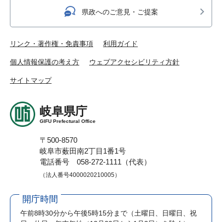
県政へのご意見・ご提案
リンク・著作権・免責事項
利用ガイド
個人情報保護の考え方
ウェブアクセシビリティ方針
サイトマップ
岐阜県庁
GIFU Prefectural Office
〒500-8570
岐阜市薮田南2丁目1番1号
電話番号 058-272-1111（代表）
（法人番号4000020210005）
開庁時間
午前8時30分から午後5時15分まで
（土曜日、日曜日、祝