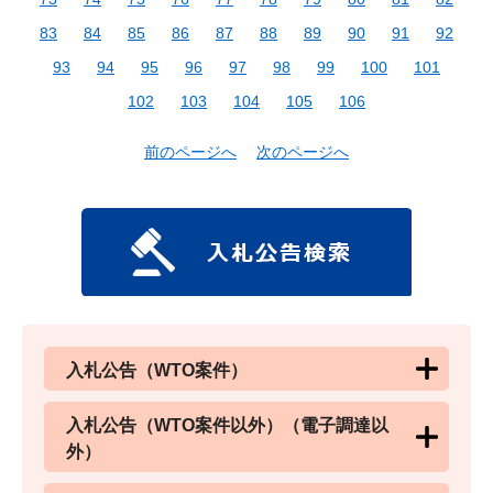
83
84
85
86
87
88
89
90
91
92
93
94
95
96
97
98
99
100
101
102
103
104
105
106
前のページへ
次のページへ
入札公告（WTO案件）
入札公告（WTO案件以外）（電子調達以
外）