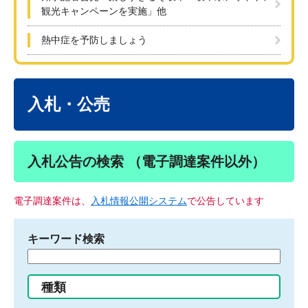
観光キャンペーンを実施」他
熱中症を予防しましょう
本
文
入札・公売
入札公告の検索 （電子調達案件以外）
電子調達案件は、
入札情報公開システム
で公告しています
キーワード検索
検
索
す
種類
る