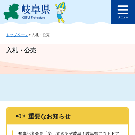
ペ
メ
このページの本文へ
ー
ニ
メ
ジ
ュ
ニ
の
ー
ュ
先
を
ー
頭
飛
トップページ
>
入札・公売
で
ば
す
し
入札・公売
。
て
本
文
へ
重要なお知らせ
知事記者会見「楽しすぎるぞ岐阜！岐阜県アウトドア