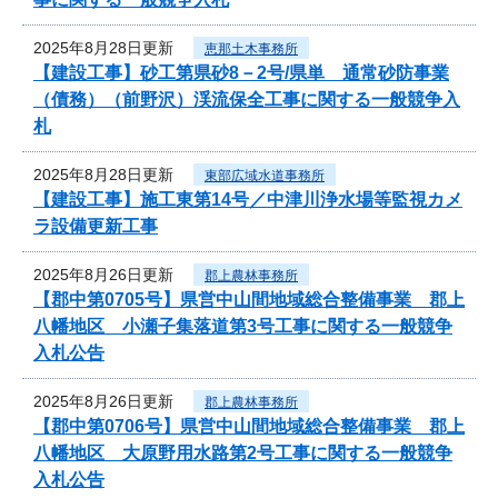
2025年8月28日更新
恵那土木事務所
【建設工事】砂工第県砂8－2号/県単 通常砂防事業
（債務）（前野沢）渓流保全工事に関する一般競争入
札
2025年8月28日更新
東部広域水道事務所
【建設工事】施工東第14号／中津川浄水場等監視カメ
ラ設備更新工事
2025年8月26日更新
郡上農林事務所
【郡中第0705号】県営中山間地域総合整備事業 郡上
八幡地区 小瀬子集落道第3号工事に関する一般競争
入札公告
2025年8月26日更新
郡上農林事務所
【郡中第0706号】県営中山間地域総合整備事業 郡上
八幡地区 大原野用水路第2号工事に関する一般競争
入札公告