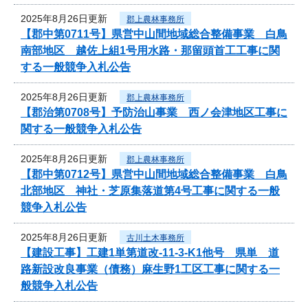
2025年8月26日更新
郡上農林事務所
【郡中第0711号】県営中山間地域総合整備事業 白鳥
南部地区 越佐上組1号用水路・那留頭首工工事に関
する一般競争入札公告
2025年8月26日更新
郡上農林事務所
【郡治第0708号】予防治山事業 西ノ会津地区工事に
関する一般競争入札公告
2025年8月26日更新
郡上農林事務所
【郡中第0712号】県営中山間地域総合整備事業 白鳥
北部地区 神社・芝原集落道第4号工事に関する一般
競争入札公告
2025年8月26日更新
古川土木事務所
【建設工事】工建1単第道改-11-3-K1他号 県単 道
路新設改良事業（債務）麻生野1工区工事に関する一
般競争入札公告