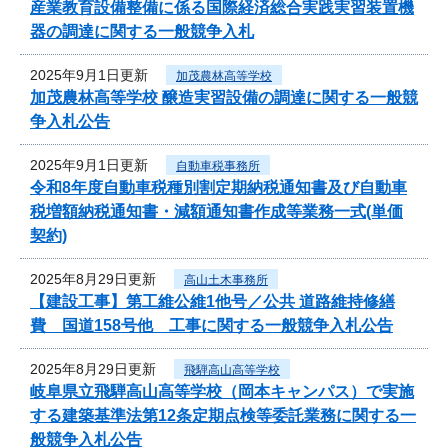
産業教育設備整備に係る国際経済総合実践実習装置機
器の調達に関する一般競争入札
2025年9月1日更新
加茂農林高等学校
加茂農林高等学校 醸造実習設備の調達に関する一般競
争入札公告
2025年9月1日更新
自動車税事務所
令和8年度自動車税種別割定期納税通知書及び自動車
税増額納税通知書・減額通知書作成等業務一式(単価
契約)
2025年8月29日更新
高山土木事務所
【建設工事】第工維公維1他号／公共 道路維持修繕
費 国道158号他 工事に関する一般競争入札公告
2025年8月29日更新
飛騨高山高等学校
岐阜県立飛騨高山高等学校（岡本キャンパス）で実施
する建築基準法第12条定期点検等委託業務に関する一
般競争入札公告