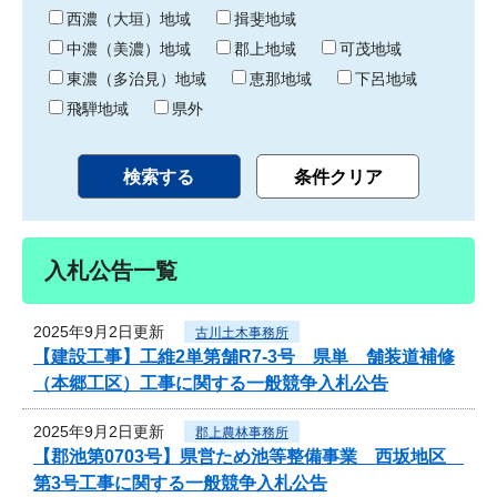
り
西濃（大垣）地域
揖斐地域
中濃（美濃）地域
郡上地域
可茂地域
東濃（多治見）地域
恵那地域
下呂地域
飛騨地域
県外
入札公告一覧
2025年9月2日更新
古川土木事務所
【建設工事】工維2単第舗R7-3号 県単 舗装道補修
（本郷工区）工事に関する一般競争入札公告
2025年9月2日更新
郡上農林事務所
【郡池第0703号】県営ため池等整備事業 西坂地区
第3号工事に関する一般競争入札公告