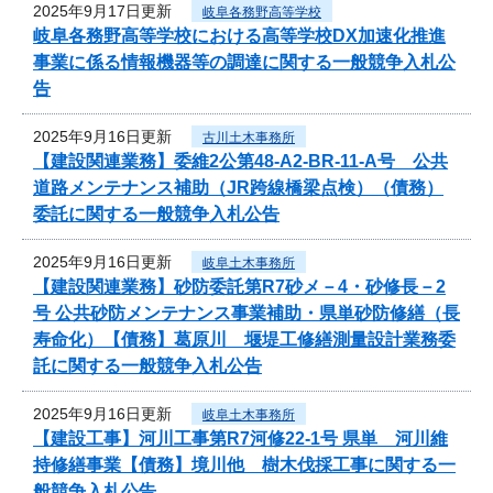
2025年9月17日更新
岐阜各務野高等学校
岐阜各務野高等学校における高等学校DX加速化推進
事業に係る情報機器等の調達に関する一般競争入札公
告
2025年9月16日更新
古川土木事務所
【建設関連業務】委維2公第48-A2-BR-11-A号 公共
道路メンテナンス補助（JR跨線橋梁点検）（債務）
委託に関する一般競争入札公告
2025年9月16日更新
岐阜土木事務所
【建設関連業務】砂防委託第R7砂メ－4・砂修長－2
号 公共砂防メンテナンス事業補助・県単砂防修繕（長
寿命化）【債務】葛原川 堰堤工修繕測量設計業務委
託に関する一般競争入札公告
2025年9月16日更新
岐阜土木事務所
【建設工事】河川工事第R7河修22-1号 県単 河川維
持修繕事業【債務】境川他 樹木伐採工事に関する一
般競争入札公告