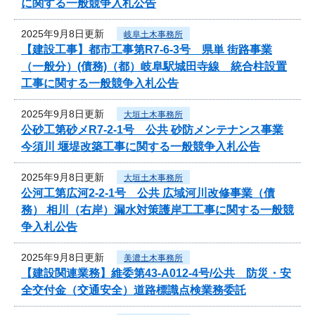
に関する一般競争入札公告
2025年9月8日更新
岐阜土木事務所
【建設工事】都市工事第R7-6-3号 県単 街路事業
（一般分）(債務)（都）岐阜駅城田寺線 統合柱設置
工事に関する一般競争入札公告
2025年9月8日更新
大垣土木事務所
公砂工第砂メR7-2-1号 公共 砂防メンテナンス事業
今須川 堰堤改築工事に関する一般競争入札公告
2025年9月8日更新
大垣土木事務所
公河工第広河2-2-1号 公共 広域河川改修事業（債
務） 相川（右岸）漏水対策護岸工工事に関する一般競
争入札公告
2025年9月8日更新
美濃土木事務所
【建設関連業務】維委第43-A012-4号/公共 防災・安
全交付金（交通安全）道路標識点検業務委託