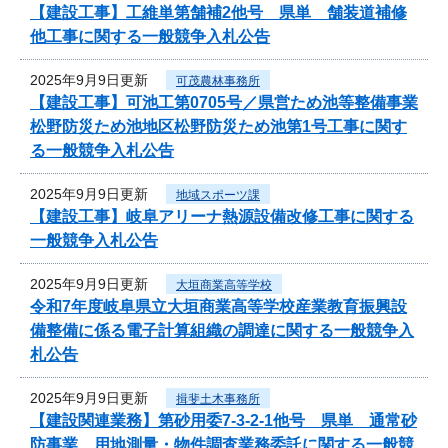
【建設工事】工維単第舗補2他号 県単 舗装道補修
他工事に関する一般競争入札公告
2025年9月9日更新
可茂農林事務所
【建設工事】可池工第0705号／県営ため池等整備事業
松野防災ため池地区松野防災ため池第1号工事に関す
る一般競争入札公告
2025年9月9日更新
地域スポーツ課
【建設工事】岐阜アリーナ熱源設備改修工事に関する
一般競争入札公告
2025年9月9日更新
大垣商業高等学校
令和7年度岐阜県立大垣商業高等学校産業教育振興設
備整備に係る電子計算組織の調達に関する一般競争入
札公告
2025年9月9日更新
揖斐土木事務所
【建設関連業務】第砂用委7-3-2-1他号 県単 通常砂
防事業 用地測量・物件調査業務委託に関する一般競