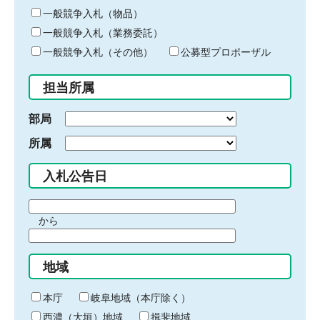
ー
一般競争入札（物品）
ワ
一般競争入札（業務委託）
ー
ド
一般競争入札（その他）
公募型プロポーザル
を
入
担当所属
力
部局
所属
入札公告日
期
から
間
期
の
間
始
地域
の
ま
終
り
わ
本庁
岐阜地域（本庁除く）
り
西濃（大垣）地域
揖斐地域