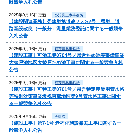
般競争入札公告
2025年9月16日更新
多治見土木事務所
【建設関連業務】委建単第道改-7-3-S2号 県単 道
路新設改良（一般分）測量業務委託に関する一般競争
入札公告
2025年9月16日更新
可茂農林事務所
【建設工事】可池工第0704号／県営ため池等整備事業
大替戸池地区大替戸ため池工事に関する一般競争入札
公告
2025年9月16日更新
可茂農林事務所
【建設工事】可特工第0701号／県営特定農業用管水路
等特別対策事業坂祝東部地区第9号管水路工事に関す
る一般競争入札公告
2025年9月16日更新
会計課
【建設工事】第7-1号 老朽化施設撤去工事に関する一
般競争入札公告