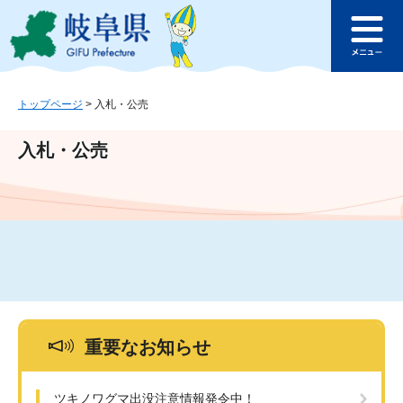
ペ
メ
このページの本文へ
ー
ニ
メ
ジ
ュ
ニ
の
ー
ュ
先
を
ー
頭
飛
トップページ
>
入札・公売
で
ば
す
し
入札・公売
。
て
本
文
へ
重要なお知らせ
ツキノワグマ出没注意情報発令中！