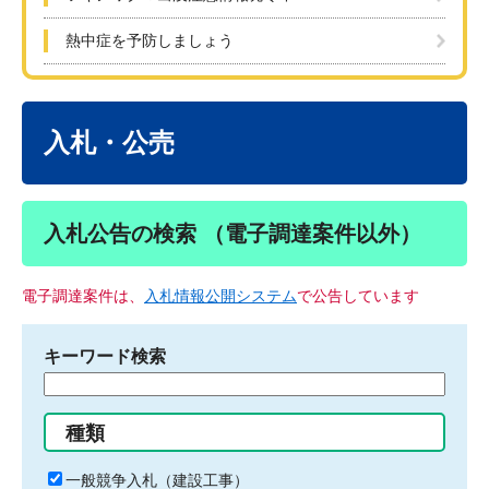
熱中症を予防しましょう
本
文
入札・公売
入札公告の検索 （電子調達案件以外）
電子調達案件は、
入札情報公開システム
で公告しています
キーワード検索
検
索
す
種類
る
キ
一般競争入札（建設工事）