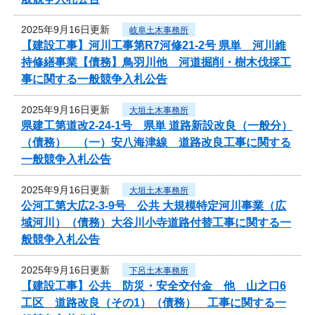
2025年9月16日更新
岐阜土木事務所
【建設工事】河川工事第R7河修21-2号 県単 河川維
持修繕事業【債務】鳥羽川他 河道掘削・樹木伐採工
事に関する一般競争入札公告
2025年9月16日更新
大垣土木事務所
県建工第道改2-24-1号 県単 道路新設改良（一般分）
（債務） （一）安八海津線 道路改良工事に関する
一般競争入札公告
2025年9月16日更新
大垣土木事務所
公河工第大広2-3-9号 公共 大規模特定河川事業（広
域河川）（債務）大谷川小寺道路付替工事に関する一
般競争入札公告
2025年9月16日更新
下呂土木事務所
【建設工事】公共 防災・安全交付金 他 山之口6
工区 道路改良（その1）（債務） 工事に関する一