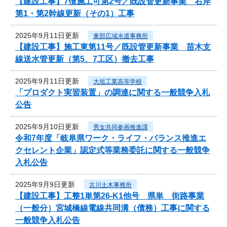
【建設工事】7債施工可第2号／既設管更新事業 右岸
第1・第2幹線更新（その1）工事
2025年9月11日更新
東部広域水道事務所
【建設工事】施工東第11号／既設管更新事業 苗木支
線送水管更新（第5、7工区）撤去工事
2025年9月11日更新
大垣工業高等学校
「プロダクト実習装置」の調達に関する一般競争入札
公告
2025年9月10日更新
男女共同参画推進課
令和7年度「岐阜県ワーク・ライフ・バランス推進エ
クセレント企業」認定式等業務委託に関する一般競争
入札公告
2025年9月9日更新
古川土木事務所
【建設工事】工整1単第26-K1他号 県単 街路事業
（一般分）宮城橋線電線共同溝（債務）工事に関する
一般競争入札公告