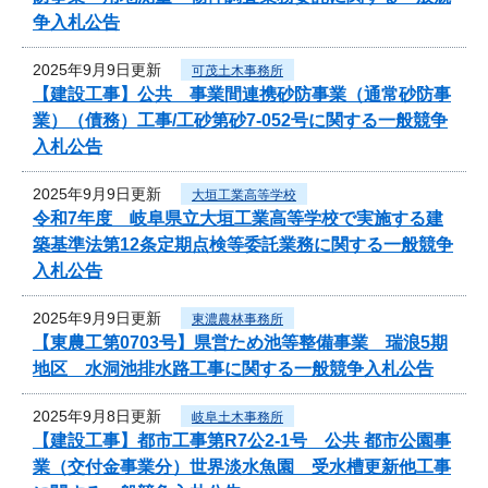
争入札公告
2025年9月9日更新
可茂土木事務所
【建設工事】公共 事業間連携砂防事業（通常砂防事
業）（債務）工事/工砂第砂7-052号に関する一般競争
入札公告
2025年9月9日更新
大垣工業高等学校
令和7年度 岐阜県立大垣工業高等学校で実施する建
築基準法第12条定期点検等委託業務に関する一般競争
入札公告
2025年9月9日更新
東濃農林事務所
【東農工第0703号】県営ため池等整備事業 瑞浪5期
地区 水洞池排水路工事に関する一般競争入札公告
2025年9月8日更新
岐阜土木事務所
【建設工事】都市工事第R7公2-1号 公共 都市公園事
業（交付金事業分）世界淡水魚園 受水槽更新他工事