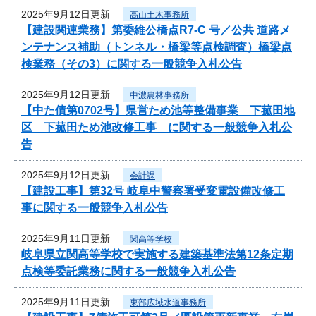
2025年9月12日更新
高山土木事務所
【建設関連業務】第委維公橋点R7-C 号／公共 道路メ
ンテナンス補助（トンネル・橋梁等点検調査）橋梁点
検業務（その3）に関する一般競争入札公告
2025年9月12日更新
中濃農林事務所
【中た債第0702号】県営ため池等整備事業 下菰田地
区 下菰田ため池改修工事 に関する一般競争入札公
告
2025年9月12日更新
会計課
【建設工事】第32号 岐阜中警察署受変電設備改修工
事に関する一般競争入札公告
2025年9月11日更新
関高等学校
岐阜県立関高等学校で実施する建築基準法第12条定期
点検等委託業務に関する一般競争入札公告
2025年9月11日更新
東部広域水道事務所