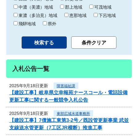
中濃（美濃）地域
郡上地域
可茂地域
東濃（多治見）地域
恵那地域
下呂地域
飛騨地域
県外
入札公告一覧
2025年9月18日更新
障害福祉課
【建設工事】岐阜県立幸報苑ナースコール・電話設備
更新工事に関する一般競争入札公告
2025年9月18日更新
東部広域水道事務所
【建設工事】7債施工東第3-2号／既設管更新事業 武並
支線送水管更新（7工区JR横断）推進工事