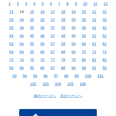
1
2
3
4
5
6
7
8
9
10
11
12
13
14
15
16
17
18
19
20
21
22
23
24
25
26
27
28
29
30
31
32
33
34
35
36
37
38
39
40
41
42
43
44
45
46
47
48
49
50
51
52
53
54
55
56
57
58
59
60
61
62
63
64
65
66
67
68
69
70
71
72
73
74
75
76
77
78
79
80
81
82
83
84
85
86
87
88
89
90
91
92
93
94
95
96
97
98
99
100
101
102
103
104
105
106
前のページへ
次のページへ