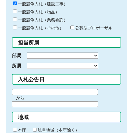
キ
一般競争入札（建設工事）
ー
一般競争入札（物品）
ワ
一般競争入札（業務委託）
ー
ド
一般競争入札（その他）
公募型プロポーザル
を
入
担当所属
力
部局
所属
入札公告日
期
から
間
期
の
間
始
地域
の
ま
終
り
わ
本庁
岐阜地域（本庁除く）