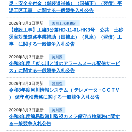
災・安全交付金（舗装道補修）（国補正）（翌債）平
湯工区工事 に関する一般競争入札公告
2026年3月3日更新
古川土木事務所
【建設工事】工維3公第HD-11-01-HK3号 公共 土砂
災害対策道路事業補助（国補正）（見座）（翌債）工
事 に関する一般競争入札公告
2026年3月3日更新
河川課
令和8年度「ぎふ川と道のアラームメール配信サービ
ス」に関する一般競争入札公告
2026年3月3日更新
河川課
令和8年度河川情報システム（ テレメータ・C C T V
） 保守点検業務に関する一般競争入札公告
2026年3月3日更新
河川課
令和8年度簡易型河川監視カメラ保守点検業務に関す
る一般競争入札公告