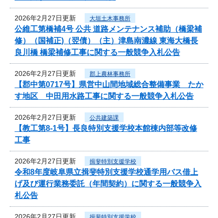
2026年2月27日更新
大垣土木事務所
公維工第橋補4号 公共 道路メンテナンス補助（橋梁補
修）（国補正)（翌債）（主）津島南濃線 東海大橋長
良川橋 橋梁補修工事に関する一般競争入札公告
2026年2月27日更新
郡上農林事務所
【郡中第0717号】県営中山間地域総合整備事業 たか
す地区 中田用水路工事に関する一般競争入札公告
2026年2月27日更新
公共建築課
【教工第8-1号】長良特別支援学校本館棟内部等改修
工事
2026年2月27日更新
揖斐特別支援学校
令和8年度岐阜県立揖斐特別支援学校通学用バス借上
げ及び運行業務委託（年間契約）に関する一般競争入
札公告
2026年2月27日更新
揖斐特別支援学校