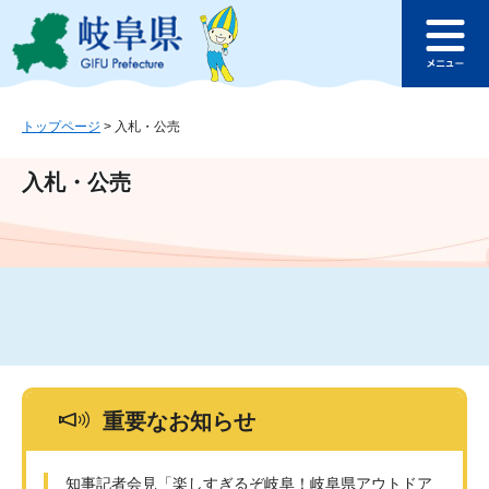
ペ
メ
このページの本文へ
ー
ニ
メ
ジ
ュ
ニ
の
ー
ュ
先
を
ー
頭
飛
トップページ
>
入札・公売
で
ば
す
し
入札・公売
。
て
本
文
へ
重要なお知らせ
知事記者会見「楽しすぎるぞ岐阜！岐阜県アウトドア