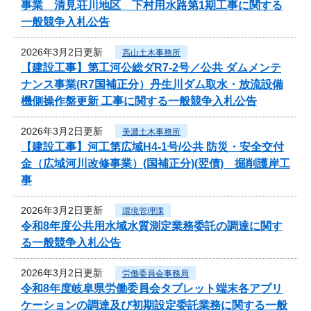
事業 清見荘川地区 下村用水路第1期工事に関する
一般競争入札公告
2026年3月2日更新
高山土木事務所
【建設工事】第工河公総ダR7-2号／公共 ダムメンテ
ナンス事業(R7国補正分）丹生川ダム取水・放流設備
機側操作盤更新 工事に関する一般競争入札公告
2026年3月2日更新
美濃土木事務所
【建設工事】河工第広域H4-1号/公共 防災・安全交付
金（広域河川改修事業）(国補正分)(翌債) 掘削護岸工
事
2026年3月2日更新
環境管理課
令和8年度公共用水域水質測定業務委託の調達に関す
る一般競争入札公告
2026年3月2日更新
労働委員会事務局
令和8年度岐阜県労働委員会タブレット端末各アプリ
ケーションの調達及び初期設定委託業務に関する一般