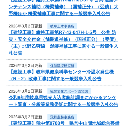
ンテナンス補助（橋梁補修）（国補正分）（翌債）大
野橋ほか 橋梁補修工事に関する一般競争入札公告
2026年3月2日更新
岐阜土木事務所
【建設工事】維持工事第R7-43-047H-1-5号 公共 防
災・安全交付金（舗装道補修）（国補正分）（翌債）
（主）北野乙狩線 舗装補修工事に関する一般競争入
札公告
2026年3月2日更新
保健環境研究所
【建設工事】岐阜県健康科学センター冷温水発生機
（R－2）改修工事に関する一般競争入札公告
2026年3月2日更新
観光文化スポーツ政策課
令和8年度岐阜県観光入込客統計調査にかかるアンケ
ート調査・分析等業務委託に関する一般競争入札公告
2026年3月2日更新
飛騨農林事務所
【建設工事】飛中第0708号 県営中山間地域総合整備