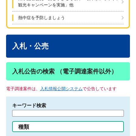
観光キャンペーンを実施」他
熱中症を予防しましょう
本
文
入札・公売
入札公告の検索 （電子調達案件以外）
電子調達案件は、
入札情報公開システム
で公告しています
キーワード検索
検
索
す
種類
る