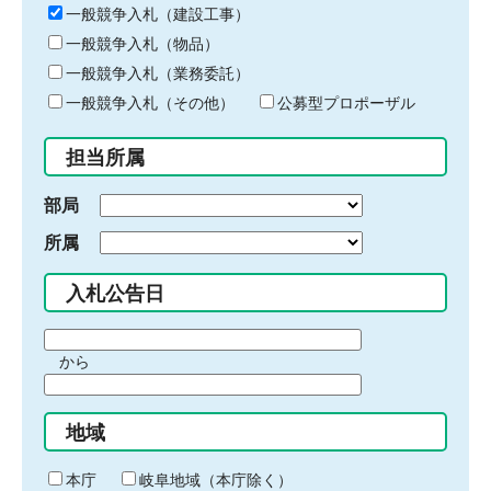
キ
一般競争入札（建設工事）
ー
一般競争入札（物品）
ワ
一般競争入札（業務委託）
ー
ド
一般競争入札（その他）
公募型プロポーザル
を
入
担当所属
力
部局
所属
入札公告日
期
から
間
期
の
間
始
地域
の
ま
終
り
わ
本庁
岐阜地域（本庁除く）