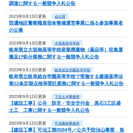
調達に関する一般競争入札公告
2023年9月13日更新
会計課
西濃地区警察職員宿舎整備運営事業に係る参加事業者
の公募
2023年9月13日更新
大垣南高等学校
岐阜県立大垣南高等学校産業廃棄物（薬品等）収集運
搬及び処分業務に関する一般競争入札公告
2023年9月13日更新
岐阜総合学園高等学校
岐阜県立岐阜総合学園高等学校で実施する建築基準法
第12条定期点検等委託業務に関する一般競争入札公告
2023年9月12日更新
下呂土木事務所
【建設工事】公共 防災・安全交付金 黒石3工区盛
土工 工事に関する一般競争入札公告
2023年9月12日更新
可茂農林事務所
【建設工事】可治工第0504号／公共予防治山事業 負