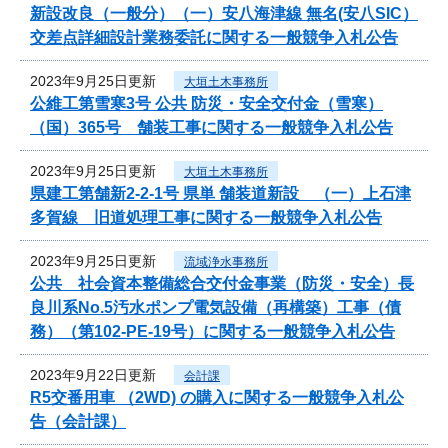
新設改良（一般分）（一）安八海津線 無名(安八SIC）
交差点詳細設計業務委託に関する一般競争入札公告
2023年9月25日更新
大垣土木事務所
公維工第雪寒3号 公共 防災・安全交付金（雪寒）
（国）365号 舗装工事に関する一般競争入札公告
2023年9月25日更新
大垣土木事務所
県建工第舗新2-2-1号 県単 舗装道新設 （一）上石津
多賀線 旧道処理工事に関する一般競争入札公告
2023年9月25日更新
流域浄水事務所
公共 社会資本整備総合交付金事業（防災・安全）長
良川系No.5汚水ポンプ電気設備（再構築）工事（債
務）（第102-PE-19号）に関する一般競争入札公告
2023年9月22日更新
会計課
R5交番用車 （2WD) の購入に関する一般競争入札公
告（会計課）