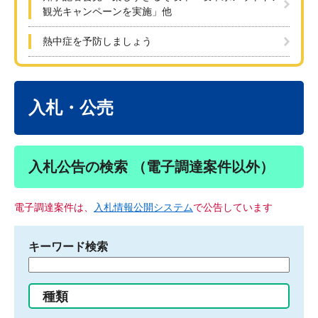
観光キャンペーンを実施」他
熱中症を予防しましょう
本
文
入札・公売
入札公告の検索 （電子調達案件以外）
電子調達案件は、
入札情報公開システム
で公告しています
キーワード検索
検
索
す
種類
る