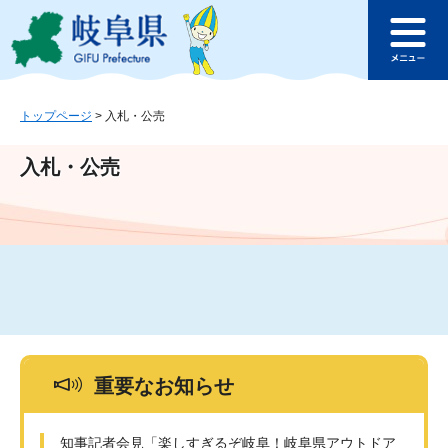
ペ
メ
このページの本文へ
ー
ニ
メ
ジ
ュ
ニ
の
ー
ュ
先
を
ー
頭
飛
トップページ
>
入札・公売
で
ば
す
し
入札・公売
。
て
本
文
へ
重要なお知らせ
知事記者会見「楽しすぎるぞ岐阜！岐阜県アウトドア