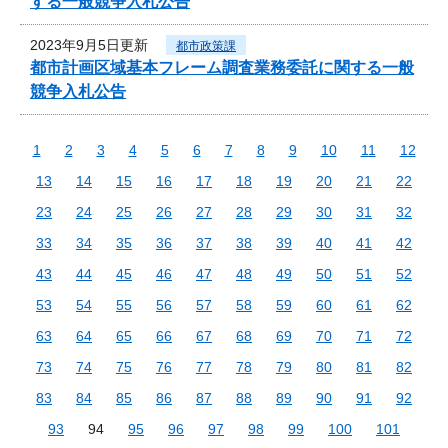
する一般競争入札公告
2023年9月5日更新
都市政策課
都市計画区域基本フレーム調査業務委託に関する一般
競争入札公告
1
2
3
4
5
6
7
8
9
10
11
12
13
14
15
16
17
18
19
20
21
22
23
24
25
26
27
28
29
30
31
32
33
34
35
36
37
38
39
40
41
42
43
44
45
46
47
48
49
50
51
52
53
54
55
56
57
58
59
60
61
62
63
64
65
66
67
68
69
70
71
72
73
74
75
76
77
78
79
80
81
82
83
84
85
86
87
88
89
90
91
92
93
94
95
96
97
98
99
100
101