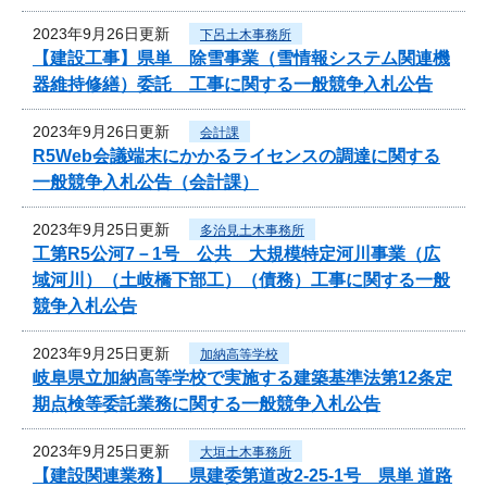
2023年9月26日更新
下呂土木事務所
【建設工事】県単 除雪事業（雪情報システム関連機
器維持修繕）委託 工事に関する一般競争入札公告
2023年9月26日更新
会計課
R5Web会議端末にかかるライセンスの調達に関する
一般競争入札公告（会計課）
2023年9月25日更新
多治見土木事務所
工第R5公河7－1号 公共 大規模特定河川事業（広
域河川）（土岐橋下部工）（債務）工事に関する一般
競争入札公告
2023年9月25日更新
加納高等学校
岐阜県立加納高等学校で実施する建築基準法第12条定
期点検等委託業務に関する一般競争入札公告
2023年9月25日更新
大垣土木事務所
【建設関連業務】 県建委第道改2-25-1号 県単 道路