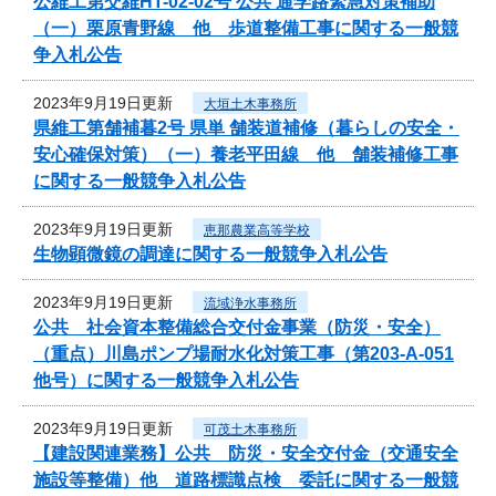
公維工第交維HT-02-02号 公共 通学路緊急対策補助
（一）栗原青野線 他 歩道整備工事に関する一般競
争入札公告
2023年9月19日更新
大垣土木事務所
県維工第舗補暮2号 県単 舗装道補修（暮らしの安全・
安心確保対策）（一）養老平田線 他 舗装補修工事
に関する一般競争入札公告
2023年9月19日更新
恵那農業高等学校
生物顕微鏡の調達に関する一般競争入札公告
2023年9月19日更新
流域浄水事務所
公共 社会資本整備総合交付金事業（防災・安全）
（重点）川島ポンプ場耐水化対策工事（第203-A-051
他号）に関する一般競争入札公告
2023年9月19日更新
可茂土木事務所
【建設関連業務】公共 防災・安全交付金（交通安全
施設等整備）他 道路標識点検 委託に関する一般競