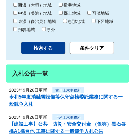
り
西濃（大垣）地域
揖斐地域
中濃（美濃）地域
郡上地域
可茂地域
東濃（多治見）地域
恵那地域
下呂地域
飛騨地域
県外
入札公告一覧
2023年9月26日更新
古川土木事務所
令和5年度消融雪設備等保守点検委託業務に関する一
般競争入札
2023年9月26日更新
下呂土木事務所
【建設工事】公共 防災・安全交付金 （仮称）黒石谷
橋A1橋台他 工事に関する一般競争入札公告