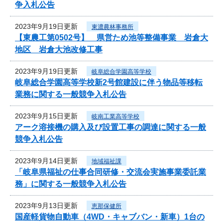
争入札公告
2023年9月19日更新
東濃農林事務所
【東農工第0502号】 県営ため池等整備事業 岩倉大
地区 岩倉大池改修工事
2023年9月19日更新
岐阜総合学園高等学校
岐阜総合学園高等学校新2号館建設に伴う物品等移転
業務に関する一般競争入札公告
2023年9月15日更新
岐南工業高等学校
アーク溶接機の購入及び設置工事の調達に関する一般
競争入札公告
2023年9月14日更新
地域福祉課
「岐阜県福祉の仕事合同研修・交流会実施事業委託業
務」に関する一般競争入札公告
2023年9月13日更新
恵那保健所
国産軽貨物自動車（4WD・キャブバン・新車）1台の