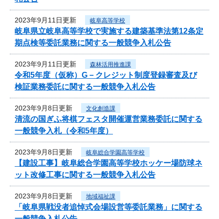
2023年9月11日更新
岐阜高等学校
岐阜県立岐阜高等学校で実施する建築基準法第12条定
期点検等委託業務に関する一般競争入札公告
2023年9月11日更新
森林活用推進課
令和5年度（仮称）G－クレジット制度登録審査及び
検証業務委託に関する一般競争入札公告
2023年9月8日更新
文化創造課
清流の国ぎふ将棋フェスタ開催運営業務委託に関する
一般競争入札（令和5年度）
2023年9月8日更新
岐阜総合学園高等学校
【建設工事】岐阜総合学園高等学校ホッケー場防球ネ
ット改修工事に関する一般競争入札公告
2023年9月8日更新
地域福祉課
「岐阜県戦没者追悼式会場設営等委託業務」に関する
一般競争入札公告