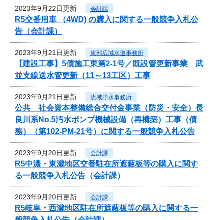
2023年9月22日更新
会計課
R5交番用車 （4WD) の購入に関する一般競争入札公
告（会計課）
2023年9月21日更新
東部広域水道事務所
【建設工事】5債施工東第2-1号／既設管更新事業 武
並支線送水管更新（11～13工区）工事
2023年9月21日更新
流域浄水事務所
公共 社会資本整備総合交付金事業（防災・安全）長
良川系No.5汚水ポンプ機械設備（再構築）工事（債
務）（第102-PM-21号）に関する一般競争入札公告
2023年9月20日更新
会計課
R5中濃・東濃地区交番駐在所遮蔽板等の購入に関す
る一般競争入札公告（会計課）
2023年9月20日更新
会計課
R5岐阜・西濃地区駐在所遮蔽板等の購入に関する一
般競争入札公告（会計課）