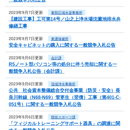
2023年9月7日更新
東部広域水道事務所
【建設工事】工可第14号／山之上浄水場沈澱池排水弁
修繕工事
2023年9月7日更新
東濃保健所
安全キャビネットの購入に関する一般競争入札公告
2023年9月6日更新
会計課
R5ノート型パソコン等の処分に伴う売却に関する一
般競争入札公告（会計課）
2023年9月6日更新
流域浄水事務所
公共 社会資本整備総合交付金事業（防災・安全）長
良川幹線（N68-N69）管更生（翌債）工事（第401-C-
051号）に関する一般競争入札公告
2023年9月6日更新
競技スポーツ課
「フィジカルトレーニングサポート器具」の調達に関