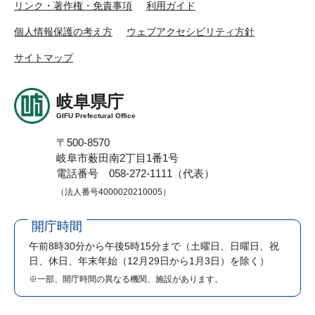
リンク・著作権・免責事項
利用ガイド
個人情報保護の考え方
ウェブアクセシビリティ方針
サイトマップ
岐阜県庁
GIFU Prefectural Office
〒500-8570
岐阜市薮田南2丁目1番1号
電話番号 058-272-1111（代表）
（法人番号4000020210005）
開庁時間
午前8時30分から午後5時15分まで
（土曜日、日曜日、祝
日、休日、年末年始（12月29日から1月3日）を除く）
※一部、開庁時間の異なる機関、施設があります。