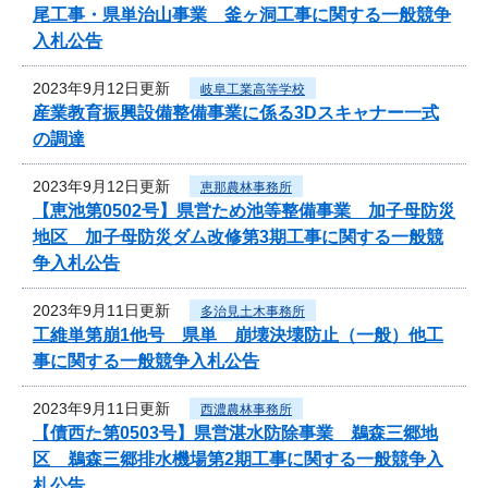
尾工事・県単治山事業 釜ヶ洞工事に関する一般競争
入札公告
2023年9月12日更新
岐阜工業高等学校
産業教育振興設備整備事業に係る3Dスキャナー一式
の調達
2023年9月12日更新
恵那農林事務所
【恵池第0502号】県営ため池等整備事業 加子母防災
地区 加子母防災ダム改修第3期工事に関する一般競
争入札公告
2023年9月11日更新
多治見土木事務所
工維単第崩1他号 県単 崩壊決壊防止（一般）他工
事に関する一般競争入札公告
2023年9月11日更新
西濃農林事務所
【債西た第0503号】県営湛水防除事業 鵜森三郷地
区 鵜森三郷排水機場第2期工事に関する一般競争入
札公告