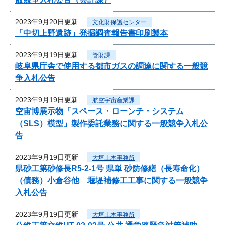
2023年9月20日更新
文化財保護センター
「中切上野遺跡」発掘調査報告書印刷製本
2023年9月19日更新
管財課
岐阜県庁舎で使用する都市ガスの調達に関する一般競
争入札公告
2023年9月19日更新
航空宇宙産業課
空宙博展示物「スペース・ローンチ・システム
（SLS）模型」製作委託業務に関する一般競争入札公
告
2023年9月19日更新
大垣土木事務所
県砂工第砂修長R5-2-1号 県単 砂防修繕（長寿命化）
（債務）小倉谷他 堰堤補修工工事に関する一般競争
入札公告
2023年9月19日更新
大垣土木事務所