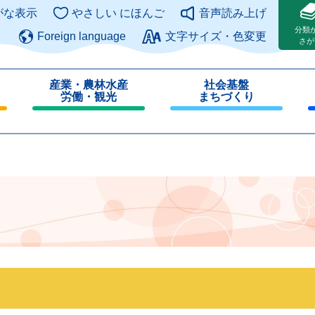
このページの本文へ
がな表示
やさしい にほんご
音声読み上げ
分類
Foreign language
文字サイズ・色変更
さが
産業・農林水産
社会基盤
労働・観光
まちづくり
閉
閉
じ
じ
る
る