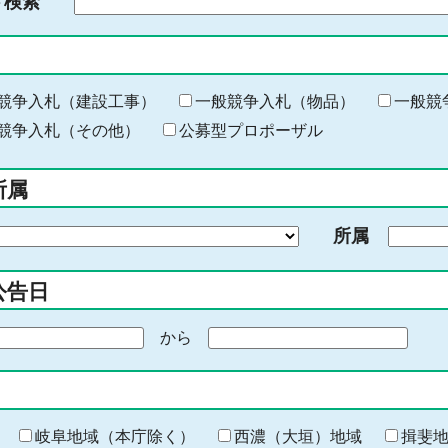
ド検索
検
索
す
る
キ
競争入札（建設工事）
一般競争入札（物品）
一般競
ー
競争入札（その他）
公募型プロポーザル
ワ
ー
所属
ド
を
所属
入
力
公告日
から
期
間
の
終
わ
岐阜地域（本庁除く）
西濃（大垣）地域
揖斐