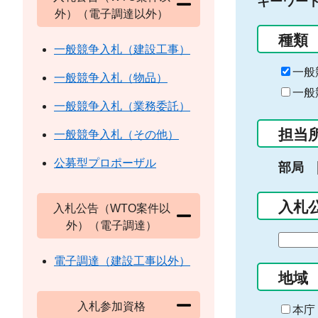
キーワー
外）（電子調達以外）
種類
一般競争入札（建設工事）
一般
一般競争入札（物品）
一般
一般競争入札（業務委託）
担当
一般競争入札（その他）
公募型プロポーザル
部局
入札
入札公告（WTO案件以
外）（電子調達）
期
間
電子調達（建設工事以外）
の
地域
始
入札参加資格
ま
本庁