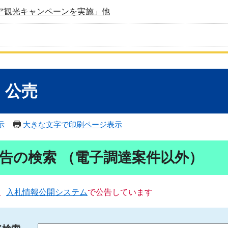
ア観光キャンペーンを実施」他
・公売
示
大きな文字で印刷ページ表示
告の検索 （電子調達案件以外）
、
入札情報公開システム
で公告しています