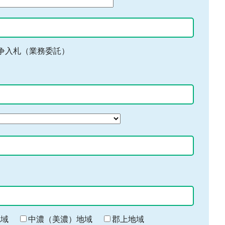
争入札（業務委託）
地域
中濃（美濃）地域
郡上地域