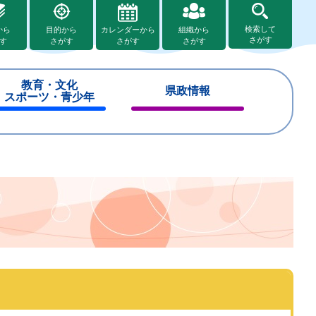
検索して
から
目的から
カレンダーから
組織から
さがす
す
さがす
さがす
さがす
教育・文化
県政情報
スポーツ・青少年
閉
閉
じ
じ
る
る