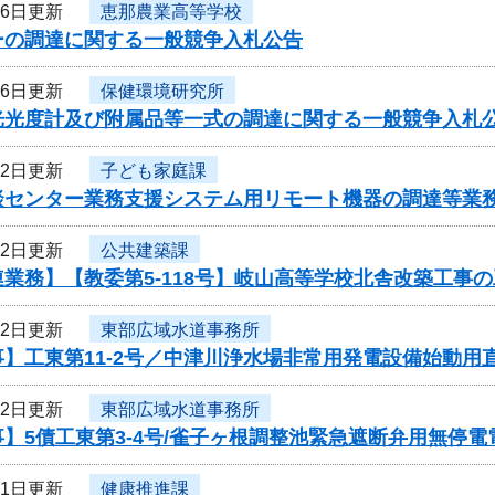
月6日更新
恵那農業高等学校
ーの調達に関する一般競争入札公告
月6日更新
保健環境研究所
光光度計及び附属品等一式の調達に関する一般競争入札
月2日更新
子ども家庭課
談センター業務支援システム用リモート機器の調達等業
月2日更新
公共建築課
業務】【教委第5-118号】岐山高等学校北舎改築工事
月2日更新
東部広域水道事務所
】工東第11-2号／中津川浄水場非常用発電設備始動用
月2日更新
東部広域水道事務所
】5債工東第3-4号/雀子ヶ根調整池緊急遮断弁用無停
月1日更新
健康推進課