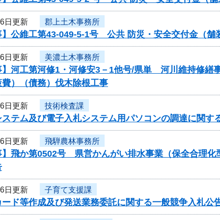
月6日更新
郡上土木事務所
】公維工第43-049-5-1号 公共 防災・安全交付金
月6日更新
美濃土木事務所
事】河工第河修1・河修安3－1他号/県単 河川維持修
策費）（債務）伐木除根工事
月6日更新
技術検査課
システム及び電子入札システム用パソコンの調達に関す
月6日更新
飛騨農林事務所
事】飛か第0502号 県営かんがい排水事業（保全合理
告
月6日更新
子育て支援課
カード等作成及び発送業務委託に関する一般競争入札公