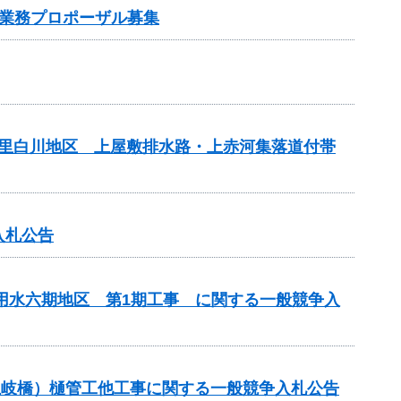
業務プロポーザル募集
の里白川地区 上屋敷排水路・上赤河集落道付帯
入札公告
代用水六期地区 第1期工事 に関する一般競争入
川土岐橋）樋管工他工事に関する一般競争入札公告