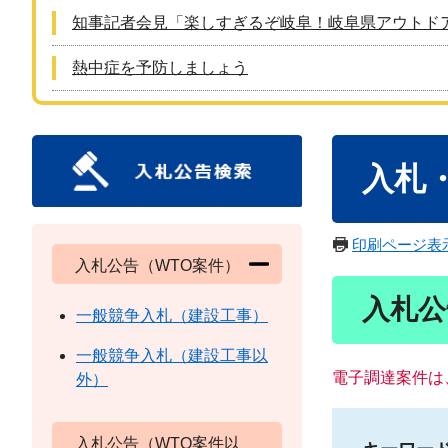
知事記者会見「楽しすぎるぞ岐阜！岐阜県アウトド
熱中症を予防しましょう
本
入札
文
印刷ページ表
入札公告（WTO案件）
入札公
一般競争入札（建設工事）
一般競争入札（建設工事以
電子調達案件は
外）
入札公告（WTO案件以