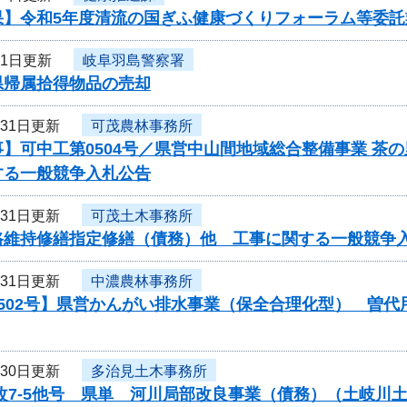
果】令和5年度清流の国ぎふ健康づくりフォーラム等委託
月1日更新
岐阜羽島警察署
県帰属拾得物品の売却
月31日更新
可茂農林事務所
】可中工第0504号／県営中山間地域総合整備事業 茶
する一般競争入札公告
月31日更新
可茂土木事務所
路維持修繕指定修繕（債務）他 工事に関する一般競争
月31日更新
中濃農林事務所
0502号】県営かんがい排水事業（保全合理化型） 曽
月30日更新
多治見土木事務所
局改7-5他号 県単 河川局部改良事業（債務）（土岐