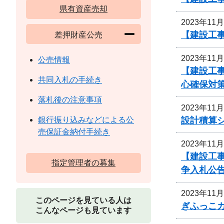
県有資産売却
2023年11
【建設工事
差押財産公売
2023年11
公売情報
【建設工
共同入札の手続き
心確保対
落札後の注意事項
2023年11
設計積算
銀行振り込みなどによる公
売保証金納付手続き
2023年11
【建設工
指定管理者の募集
争入札公
2023年11
このページを見ている人は
ぎふっこ
こんなページも見ています