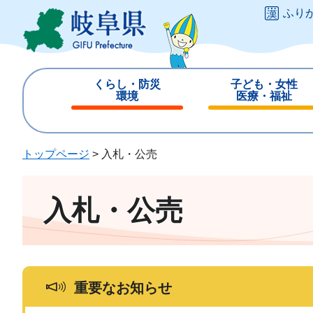
ペ
メ
ふり
ー
ニ
ジ
ュ
の
ー
先
を
くらし・防災
子ども・女性
頭
飛
環境
医療・福祉
で
ば
閉
閉
す
し
じ
じ
。
て
る
る
トップページ
>
入札・公売
本
文
へ
入札・公売
重要なお知らせ