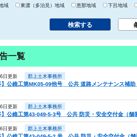
り
地域
東濃（多治見）地域
恵那地域
下呂地域
告一覧
月6日更新
郡上土木事務所
】公維工第MK05-09他号 公共 道路メンテナンス
月6日更新
郡上土木事務所
】公維工第43-049-5-3号 公共 防災・安全交付金
月6日更新
郡上土木事務所
】公維工第43-049-5-2 号 公共 防災・安全交付