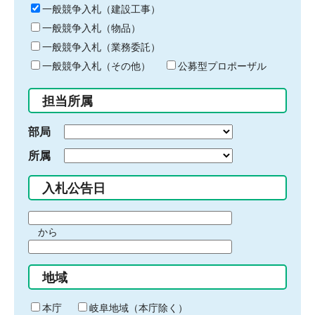
キ
一般競争入札（建設工事）
ー
一般競争入札（物品）
ワ
一般競争入札（業務委託）
ー
ド
一般競争入札（その他）
公募型プロポーザル
を
入
担当所属
力
部局
所属
入札公告日
期
から
間
期
の
間
始
地域
の
ま
終
り
わ
本庁
岐阜地域（本庁除く）