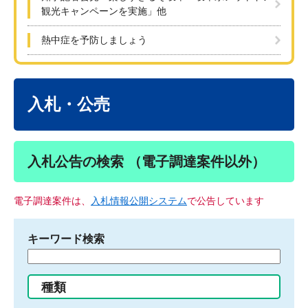
観光キャンペーンを実施」他
熱中症を予防しましょう
本
文
入札・公売
入札公告の検索 （電子調達案件以外）
電子調達案件は、
入札情報公開システム
で公告しています
キーワード検索
検
索
す
種類
る