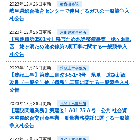
2023年12月26日更新
教育研修課
岐阜県総合教育センターで使用するガスの一般競争入
札公告
2023年12月26日更新
恵那農林事務所
【恵池債第0501号】県営ため池等整備事業 姥ヶ洞地
区 姥ヶ洞ため池改修第2期工事に関する一般競争入
札公告
2023年12月26日更新
揖斐土木事務所
【建設工事】第建工道改3-5-1他号 県単 道路新設
改良（一般分）他（債務）工事に関する一般競争入札
公告
2023年12月26日更新
揖斐土木事務所
【建設関連業務】第建委1-A01-75-A号 公共 社会資
本整備総合交付金事業 測量業務委託に関する一般競
争入札公告
2023年12月26日更新
可茂土木事務所