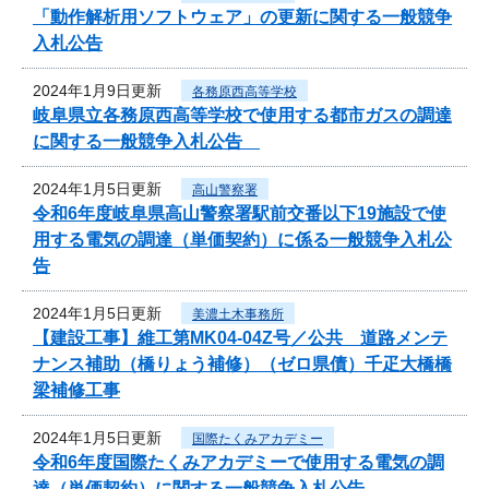
「動作解析用ソフトウェア」の更新に関する一般競争
入札公告
2024年1月9日更新
各務原西高等学校
岐阜県立各務原西高等学校で使用する都市ガスの調達
に関する一般競争入札公告
2024年1月5日更新
高山警察署
令和6年度岐阜県高山警察署駅前交番以下19施設で使
用する電気の調達（単価契約）に係る一般競争入札公
告
2024年1月5日更新
美濃土木事務所
【建設工事】維工第MK04-04Z号／公共 道路メンテ
ナンス補助（橋りょう補修）（ゼロ県債）千疋大橋橋
梁補修工事
2024年1月5日更新
国際たくみアカデミー
令和6年度国際たくみアカデミーで使用する電気の調
達（単価契約）に関する一般競争入札公告