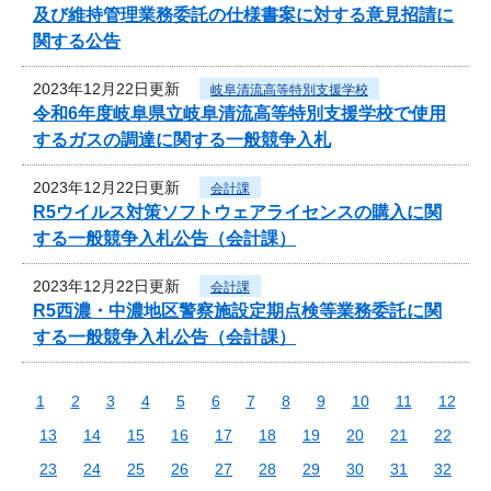
及び維持管理業務委託の仕様書案に対する意見招請に
関する公告
2023年12月22日更新
岐阜清流高等特別支援学校
令和6年度岐阜県立岐阜清流高等特別支援学校で使用
するガスの調達に関する一般競争入札
2023年12月22日更新
会計課
R5ウイルス対策ソフトウェアライセンスの購入に関
する一般競争入札公告（会計課）
2023年12月22日更新
会計課
R5西濃・中濃地区警察施設定期点検等業務委託に関
する一般競争入札公告（会計課）
1
2
3
4
5
6
7
8
9
10
11
12
13
14
15
16
17
18
19
20
21
22
23
24
25
26
27
28
29
30
31
32