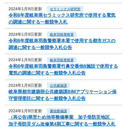
2024年1月9日更新
セラミックス研究所
令和6年度岐阜県セラミックス研究所で使用する電気
の調達に関する一般競争入札
2024年1月9日更新
岐阜羽島警察署
令和6年度岐阜羽島警察署本署で使用する都市ガスの
調達に関する一般競争入札公告
2024年1月9日更新
岐阜羽島警察署
令和6年度岐阜羽島警察署竹鼻交番他9施設で使用する
電気の調達に関する一般競争入札公告
2024年1月9日更新
公共建築課
岐阜県都市建築部公共建築課BIMアプリケーション保
守管理委託に関する一般競争入札公告
2024年1月9日更新
農地整備課
（再公告)県営ため池等整備事業 加子母防災地区
加子母防災ダム改修第4期工事に関する一般競争入札