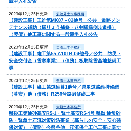
競争入札公告
2023年12月25日更新
多治見土木事務所
【建設工事】工維第MK07－02他号 公共 道路メン
テナンス補助（橋りょう補修・八剣橋橋側歩道橋）
（翌債）他工事に関する一般競争入札公告
2023年12月25日更新
美濃土木事務所
【建設工事】維工第55-A101B-04他号／公共 防災・
安全交付金（雪寒事業）（債務）板取除雪基地整備工
事
2023年12月25日更新
美濃土木事務所
【建設工事】維工第道維暮1他号／県単道路維持修繕
（暮安）他（債務）R256号路肩修繕工事
2023年12月25日更新
大垣土木事務所
県砂工第通砂暮安R5-1・緊土暮安R5-4号 県単 通常砂
防・緊急土石流対策砂防事業（暮らしの安全・安心確
保対策）（債務）今熊谷他 渓流保全工他工事に関す