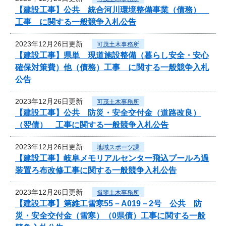
【建設工事】公共 統合河川環境整備事業（債務）
工事 に関する一般競争入札公告
2023年12月26日更新
可茂土木事務所
【建設工事】県単 現道施設整備（暮らし安全・安心
確保対策費）他（債務）工事 に関する一般競争入札
公告
2023年12月26日更新
可茂土木事務所
【建設工事】公共 防災・安全交付金（道路改良）
（翌債） 工事に関する一般競争入札公告
2023年12月26日更新
地域スポーツ課
【建設工事】岐阜メモリアルセンター飛込プールろ過
装置ろ布改修工事に関する一般競争入札公告
2023年12月26日更新
揖斐土木事務所
【建設工事】第維工雪寒55－A019－2号 公共 防
災・安全交付金（雪寒）（0県債）工事に関する一般