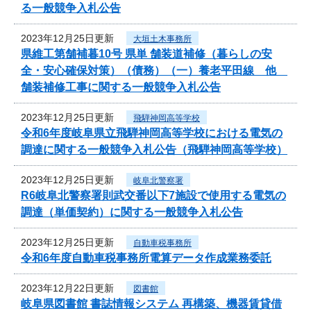
る一般競争入札公告
2023年12月25日更新
大垣土木事務所
県維工第舗補暮10号 県単 舗装道補修（暮らしの安
全・安心確保対策）（債務）（一）養老平田線 他
舗装補修工事に関する一般競争入札公告
2023年12月25日更新
飛騨神岡高等学校
令和6年度岐阜県立飛騨神岡高等学校における電気の
調達に関する一般競争入札公告（飛騨神岡高等学校）
2023年12月25日更新
岐阜北警察署
R6岐阜北警察署則武交番以下7施設で使用する電気の
調達（単価契約）に関する一般競争入札公告
2023年12月25日更新
自動車税事務所
令和6年度自動車税事務所電算データ作成業務委託
2023年12月22日更新
図書館
岐阜県図書館 書誌情報システム 再構築、機器賃貸借