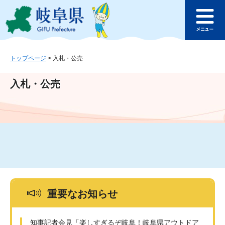
ペ
メ
このページの本文へ
ー
ニ
メ
ジ
ュ
ニ
の
ー
ュ
先
を
ー
頭
飛
トップページ
>
入札・公売
で
ば
す
し
入札・公売
。
て
本
文
へ
重要なお知らせ
知事記者会見「楽しすぎるぞ岐阜！岐阜県アウトドア