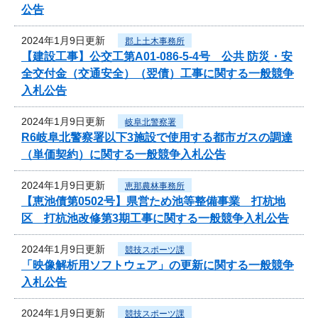
公告
2024年1月9日更新
郡上土木事務所
【建設工事】公交工第A01-086-5-4号 公共 防災・安
全交付金（交通安全）（翌債）工事に関する一般競争
入札公告
2024年1月9日更新
岐阜北警察署
R6岐阜北警察署以下3施設で使用する都市ガスの調達
（単価契約）に関する一般競争入札公告
2024年1月9日更新
恵那農林事務所
【恵池債第0502号】県営ため池等整備事業 打杭地
区 打杭池改修第3期工事に関する一般競争入札公告
2024年1月9日更新
競技スポーツ課
「映像解析用ソフトウェア」の更新に関する一般競争
入札公告
2024年1月9日更新
競技スポーツ課