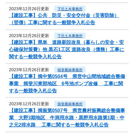
2023年12月26日更新
下呂土木事務所
【建設工事】公共 防災・安全交付金（災害防除）
（翌債）工事に関する一般競争入札公告
2023年12月26日更新
下呂土木事務所
【建設工事】県単 道路新設改良（暮らしの安全・安
心確保対策費）他 黒石1工区 道路改良（債務）工事に
関する一般競争入札公告
2023年12月26日更新
揖斐農林事務所
【建設工事】揖中第0504号 県営中山間地域総合整備
事業 揖斐川東部地区 6号池ポンプ改修 工事に関
する一般競争入札公告
2023年12月26日更新
揖斐農林事務所
【建設工事】揖振第0507号 県営農村振興総合整備事
業 大野3期地区 牛洞用水路・黒野用水路第1期・中
之元2排水路 工事に関する一般競争入札公告