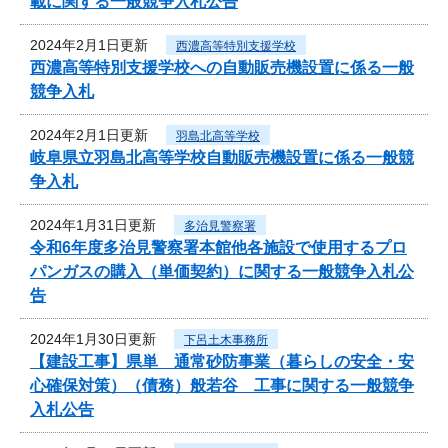
載に関する一般競争入札公告
2024年2月1日更新
西濃高等特別支援学校
西濃高等特別支援学校への自動販売機設置に係る一般
競争入札
2024年2月1日更新
羽島北高等学校
岐阜県立羽島北高等学校自動販売機設置に係る一般競
争入札
2024年1月31日更新
多治見警察署
令和6年度多治見警察署本館他各施設で使用するプロ
パンガスの購入（単価契約）に関する一般競争入札公
告
2024年1月30日更新
下呂土木事務所
【建設工事】県単 通常砂防事業（暮らしの安全・安
心確保対策）（債務）般若谷 工事に関する一般競争
入札公告