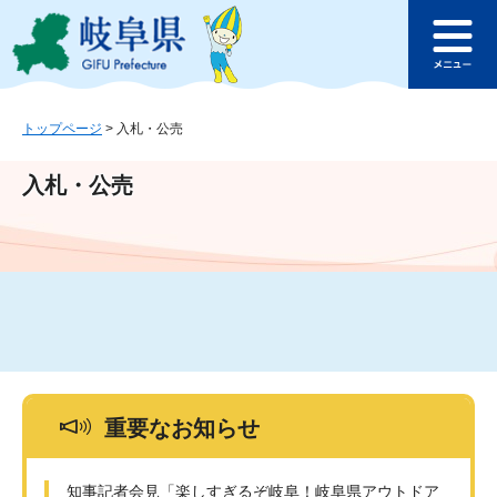
ペ
メ
このページの本文へ
ー
ニ
メ
ジ
ュ
ニ
の
ー
ュ
先
を
ー
頭
飛
トップページ
>
入札・公売
で
ば
す
し
入札・公売
。
て
本
文
へ
重要なお知らせ
知事記者会見「楽しすぎるぞ岐阜！岐阜県アウトドア