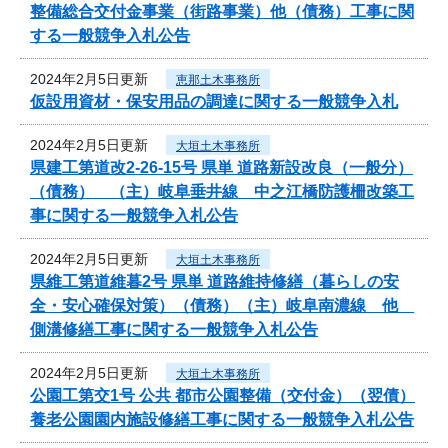
整備総合交付金事業（街路事業）他（債務）工事に関
する一般競争入札公告
2024年2月5日更新
恵那土木事務所
仮設用資材・保安用品の調達に関する一般競争入札
2024年2月5日更新
大垣土木事務所
県建工第道改2-26-15号 県単 道路新設改良（一般分）
（債務） （主）岐阜垂井線 中之江橋防護柵改築工
事に関する一般競争入札公告
2024年2月5日更新
大垣土木事務所
県維工第道維暮2号 県単 道路維持修繕（暮らしの安
全・安心確保対策）（債務）（主）岐阜南濃線 他
側溝修繕工事に関する一般競争入札公告
2024年2月5日更新
大垣土木事務所
公園工第交1号 公共 都市公園整備（交付金）（翌債）
養老公園園内施設修繕工事に関する一般競争入札公告