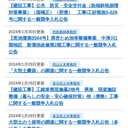
【建設工事】公共 防災・安全交付金（急傾斜地崩壊
対策事業）（国補正）（翌債） 工事/工砂第急5-029
号に関する一般競争入札公告
2024年1月30日更新
恵那農林事務所
【恵池債第0504号】県営ため池等整備事業 中津川1
期地区 新溜池改修第2期工事に関する一般競争入札
公告
2024年1月29日更新
高山土木事務所
「大型土嚢袋」の調達に関する一般競争入札公告
2024年1月29日更新
多治見土木事務所
【建設工事】工維単第現施暮2他号 県単 現道施設
整備（暮らしの安全・安心確保対策）他（債務）工事
に関する一般競争入札公告
2024年1月29日更新
多治見土木事務所
大型土のう袋等の調達に関する一般競争入札公告（多