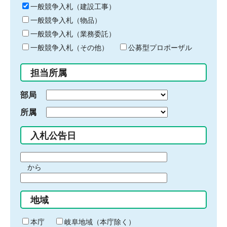
キ
一般競争入札（建設工事）
ー
一般競争入札（物品）
ワ
一般競争入札（業務委託）
ー
ド
一般競争入札（その他）
公募型プロポーザル
を
入
担当所属
力
部局
所属
入札公告日
期
から
間
期
の
間
始
地域
の
ま
終
り
わ
本庁
岐阜地域（本庁除く）