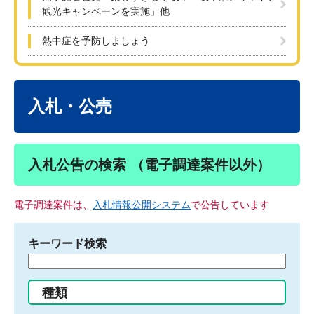
観光キャンペーンを実施」他
熱中症を予防しましょう
本
文
入札・公売
入札公告の検索 （電子調達案件以外）
電子調達案件は、
入札情報公開システム
で公告しています
キーワード検索
検
索
す
種類
る