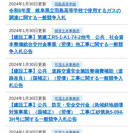
2024年1月30日更新
羽島高等学校
令和6年度 岐阜県立羽島高等学校で使用するガスの
調達に関する一般競争入札
2024年1月30日更新
揖斐土木事務所
【建設工事】第建工R5-1-A1-74-2他号 公共 社会資
本整備総合交付金事業（翌債）他工事に関する一般競
争入札公告
2024年1月30日更新
可茂土木事務所
【建設工事】公共 道路交通安全施設整備費補助（道
路改良）（国補正）（翌債）工事に関する一般競争入
札公告
2024年1月30日更新
可茂土木事務所
【建設工事】公共 防災・安全交付金（急傾斜地崩壊
対策事業）（国補正）（翌債） 工事/工砂第急5-094-
3H号に関する一般競争入札公告
2024年1月30日更新
可茂土木事務所