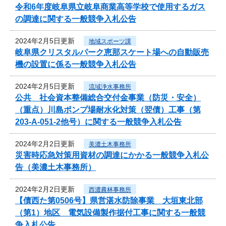
令和6年度岐阜県立岐阜商業高等学校で使用するガス
の調達に関する一般競争入札公告
2024年2月5日更新
地域スポーツ課
岐阜県クリスタルパーク恵那スケート場への自動販売
機の設置に係る一般競争入札公告
2024年2月5日更新
流域浄水事務所
公共 社会資本整備総合交付金事業（防災・安全）
（重点）川島ポンプ場耐水化対策（翌債）工事（第
203-A-051-2他号）に関する一般競争入札公告
2024年2月2日更新
美濃土木事務所
災害時応急対策用資材の調達にかかる一般競争入札公
告（美濃土木事務所）
2024年2月2日更新
西濃農林事務所
【債西た第0506号】県営湛水防除事業 大垣東北部
（第1）地区 電気設備製作据付工事に関する一般競
争入札公告