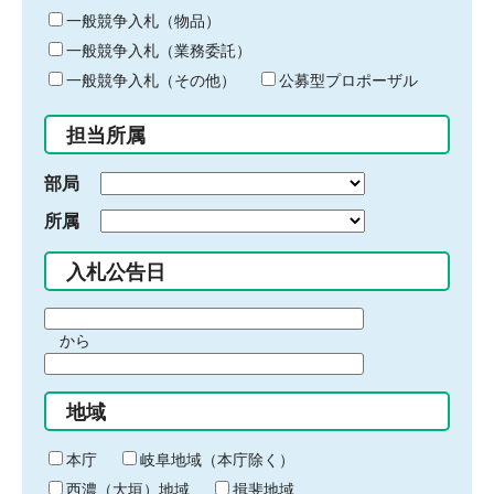
ー
一般競争入札（物品）
ワ
一般競争入札（業務委託）
ー
ド
一般競争入札（その他）
公募型プロポーザル
を
入
担当所属
力
部局
所属
入札公告日
期
から
間
期
の
間
始
地域
の
ま
終
り
わ
本庁
岐阜地域（本庁除く）
り
西濃（大垣）地域
揖斐地域