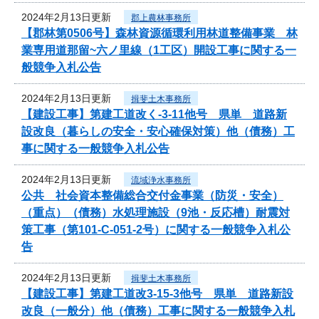
2024年2月13日更新
郡上農林事務所
【郡林第0506号】森林資源循環利用林道整備事業 林
業専用道那留~六ノ里線（1工区）開設工事に関する一
般競争入札公告
2024年2月13日更新
揖斐土木事務所
【建設工事】第建工道改く-3-11他号 県単 道路新
設改良（暮らしの安全・安心確保対策）他（債務）工
事に関する一般競争入札公告
2024年2月13日更新
流域浄水事務所
公共 社会資本整備総合交付金事業（防災・安全）
（重点）（債務）水処理施設（9池・反応槽）耐震対
策工事（第101-C-051-2号）に関する一般競争入札公
告
2024年2月13日更新
揖斐土木事務所
【建設工事】第建工道改3-15-3他号 県単 道路新設
改良（一般分）他（債務）工事に関する一般競争入札