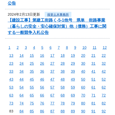
公告
2024年2月13日更新
揖斐土木事務所
【建設工事】第建工街路く-5-1他号 県単 街路事業
（暮らしの安全・安心確保対策）他（債務）工事に関
する一般競争入札公告
1
2
3
4
5
6
7
8
9
10
11
12
13
14
15
16
17
18
19
20
21
22
23
24
25
26
27
28
29
30
31
32
33
34
35
36
37
38
39
40
41
42
43
44
45
46
47
48
49
50
51
52
53
54
55
56
57
58
59
60
61
62
63
64
65
66
67
68
69
70
71
72
73
74
75
76
77
78
79
80
81
82
83
84
85
86
87
88
89
90
91
92