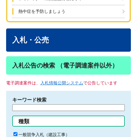
熱中症を予防しましょう
本
文
入札・公売
入札公告の検索 （電子調達案件以外）
電子調達案件は、
入札情報公開システム
で公告しています
キーワード検索
検
索
す
種類
る
キ
一般競争入札（建設工事）