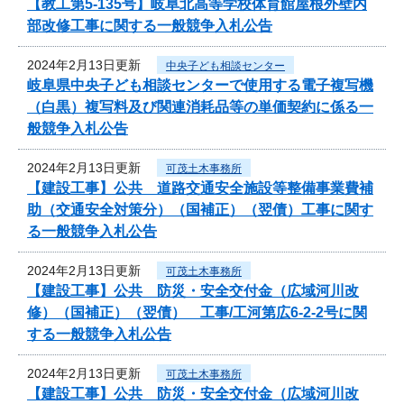
【教工第5-135号】岐阜北高等学校体育館屋根外壁内
部改修工事に関する一般競争入札公告
2024年2月13日更新
中央子ども相談センター
岐阜県中央子ども相談センターで使用する電子複写機
（白黒）複写料及び関連消耗品等の単価契約に係る一
般競争入札公告
2024年2月13日更新
可茂土木事務所
【建設工事】公共 道路交通安全施設等整備事業費補
助（交通安全対策分）（国補正）（翌債）工事に関す
る一般競争入札公告
2024年2月13日更新
可茂土木事務所
【建設工事】公共 防災・安全交付金（広域河川改
修）（国補正）（翌債） 工事/工河第広6-2-2号に関
する一般競争入札公告
2024年2月13日更新
可茂土木事務所
【建設工事】公共 防災・安全交付金（広域河川改