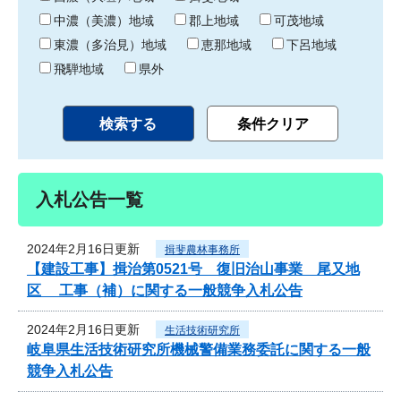
中濃（美濃）地域
郡上地域
可茂地域
東濃（多治見）地域
恵那地域
下呂地域
飛騨地域
県外
入札公告一覧
2024年2月16日更新
揖斐農林事務所
【建設工事】揖治第0521号 復旧治山事業 尾又地
区 工事（補）に関する一般競争入札公告
2024年2月16日更新
生活技術研究所
岐阜県生活技術研究所機械警備業務委託に関する一般
競争入札公告