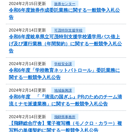
2024年2月15日更新
旅券センター
令和6年度旅券作成委託業務に関する一般競争入札公
告
2024年2月14日更新
可茂特別支援学校
令和6年度岐阜県立可茂特別支援学校通学用バス借上
げ及び運行業務（年間契約）に関する一般競争入札公
告
2024年2月14日更新
学校安全課
令和6年度「学校教育ネットパトロール」委託業務に
関する一般競争入札公告
2024年2月14日更新
地域振興課
令和6年度 「『清流の国ぎふ』PRのためのチーム清
流ミナモ派遣業務」に関する一般競争入札公告
2024年2月14日更新
飛騨県事務所
【飛騨総合庁舎】電子複写機（モノクロ・カラー）複
写料の単価契約に関する一般競争入札公告