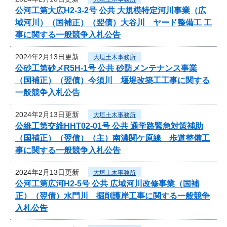
公河工第大広H2-3-2号 公共 大規模特定河川事業（広
域河川）（国補正）（翌債）大谷川 ヤード整備工 工
事に関する一般競争入札公告
2024年2月13日更新
大垣土木事務所
公砂工第砂メR5H-1号 公共 砂防メンテナンス事業
（国補正）（翌債）今須川 堰堤改築工工事に関する
一般競争入札公告
2024年2月13日更新
大垣土木事務所
公維工第交維HHT02-01号 公共 通学路緊急対策補助
（国補正）（翌債）（主）南濃関ケ原線 歩道整備工
事に関する一般競争入札公告
2024年2月13日更新
大垣土木事務所
公河工第広河H2-5号 公共 広域河川改修事業（国補
正）（翌債）水門川 掘削護岸工事に関する一般競争
入札公告