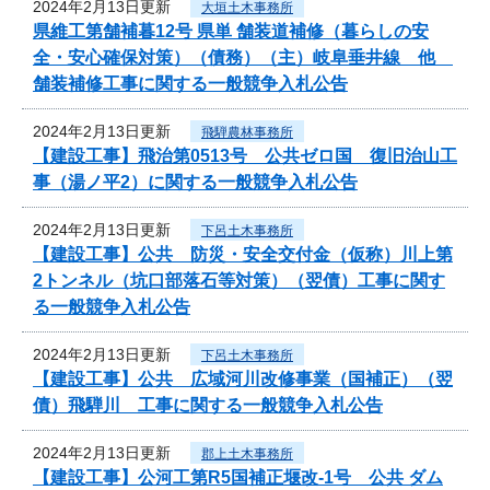
2024年2月13日更新
大垣土木事務所
県維工第舗補暮12号 県単 舗装道補修（暮らしの安
全・安心確保対策）（債務）（主）岐阜垂井線 他
舗装補修工事に関する一般競争入札公告
2024年2月13日更新
飛騨農林事務所
【建設工事】飛治第0513号 公共ゼロ国 復旧治山工
事（湯ノ平2）に関する一般競争入札公告
2024年2月13日更新
下呂土木事務所
【建設工事】公共 防災・安全交付金（仮称）川上第
2トンネル（坑口部落石等対策）（翌債）工事に関す
る一般競争入札公告
2024年2月13日更新
下呂土木事務所
【建設工事】公共 広域河川改修事業（国補正）（翌
債）飛騨川 工事に関する一般競争入札公告
2024年2月13日更新
郡上土木事務所
【建設工事】公河工第R5国補正堰改-1号 公共 ダム