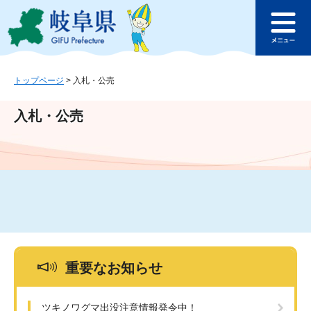
ペ
メ
このページの本文へ
ー
ニ
メ
ジ
ュ
ニ
の
ー
ュ
先
を
ー
頭
飛
トップページ
>
入札・公売
で
ば
す
し
入札・公売
。
て
本
文
へ
重要なお知らせ
ツキノワグマ出没注意情報発令中！