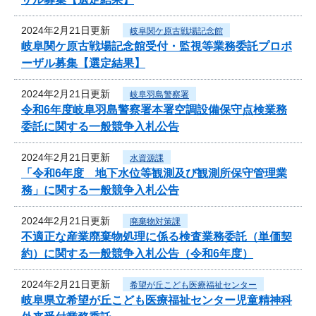
2024年2月21日更新
岐阜関ケ原古戦場記念館
岐阜関ケ原古戦場記念館受付・監視等業務委託プロポ
ーザル募集【選定結果】
2024年2月21日更新
岐阜羽島警察署
令和6年度岐阜羽島警察署本署空調設備保守点検業務
委託に関する一般競争入札公告
2024年2月21日更新
水資源課
「令和6年度 地下水位等観測及び観測所保守管理業
務」に関する一般競争入札公告
2024年2月21日更新
廃棄物対策課
不適正な産業廃棄物処理に係る検査業務委託（単価契
約）に関する一般競争入札公告（令和6年度）
2024年2月21日更新
希望が丘こども医療福祉センター
岐阜県立希望が丘こども医療福祉センター児童精神科