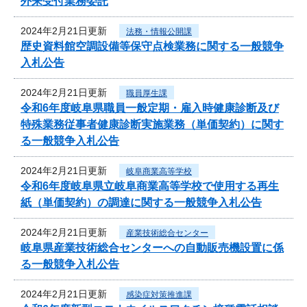
外来受付業務委託
2024年2月21日更新
法務・情報公開課
歴史資料館空調設備等保守点検業務に関する一般競争
入札公告
2024年2月21日更新
職員厚生課
令和6年度岐阜県職員一般定期・雇入時健康診断及び
特殊業務従事者健康診断実施業務（単価契約）に関す
る一般競争入札公告
2024年2月21日更新
岐阜商業高等学校
令和6年度岐阜県立岐阜商業高等学校で使用する再生
紙（単価契約）の調達に関する一般競争入札公告
2024年2月21日更新
産業技術総合センター
岐阜県産業技術総合センターへの自動販売機設置に係
る一般競争入札公告
2024年2月21日更新
感染症対策推進課