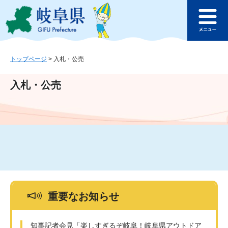
ペ
メ
このページの本文へ
ー
ニ
メ
ジ
ュ
ニ
の
ー
ュ
先
を
ー
頭
飛
トップページ
>
入札・公売
で
ば
す
し
入札・公売
。
て
本
文
へ
重要なお知らせ
知事記者会見「楽しすぎるぞ岐阜！岐阜県アウトドア