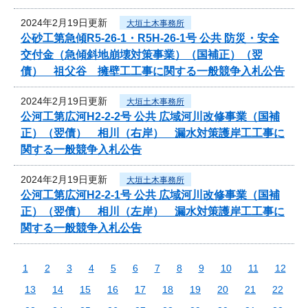
2024年2月19日更新
大垣土木事務所
公砂工第急傾R5-26-1・R5H-26-1号 公共 防災・安全
交付金（急傾斜地崩壊対策事業）（国補正）（翌
債） 祖父谷 擁壁工工事に関する一般競争入札公告
2024年2月19日更新
大垣土木事務所
公河工第広河H2-2-2号 公共 広域河川改修事業（国補
正）（翌債） 相川（右岸） 漏水対策護岸工工事に
関する一般競争入札公告
2024年2月19日更新
大垣土木事務所
公河工第広河H2-2-1号 公共 広域河川改修事業（国補
正）（翌債） 相川（左岸） 漏水対策護岸工工事に
関する一般競争入札公告
1
2
3
4
5
6
7
8
9
10
11
12
13
14
15
16
17
18
19
20
21
22