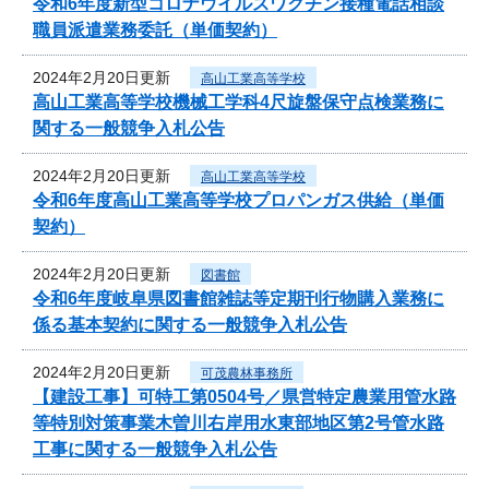
令和6年度新型コロナウイルスワクチン接種電話相談
職員派遣業務委託（単価契約）
2024年2月20日更新
高山工業高等学校
高山工業高等学校機械工学科4尺旋盤保守点検業務に
関する一般競争入札公告
2024年2月20日更新
高山工業高等学校
令和6年度高山工業高等学校プロパンガス供給（単価
契約）
2024年2月20日更新
図書館
令和6年度岐阜県図書館雑誌等定期刊行物購入業務に
係る基本契約に関する一般競争入札公告
2024年2月20日更新
可茂農林事務所
【建設工事】可特工第0504号／県営特定農業用管水路
等特別対策事業木曽川右岸用水東部地区第2号管水路
工事に関する一般競争入札公告