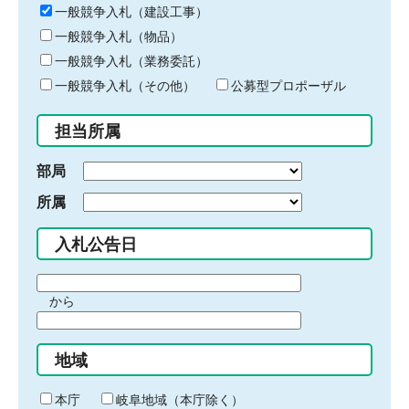
キ
一般競争入札（建設工事）
ー
一般競争入札（物品）
ワ
一般競争入札（業務委託）
ー
ド
一般競争入札（その他）
公募型プロポーザル
を
入
担当所属
力
部局
所属
入札公告日
期
から
間
期
の
間
始
地域
の
ま
終
り
わ
本庁
岐阜地域（本庁除く）