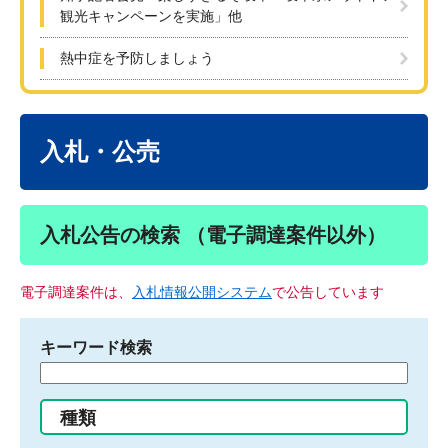
観光キャンペーンを実施」他
熱中症を予防しましょう
本
文
入札・公売
入札公告の検索 （電子調達案件以外）
電子調達案件は、
入札情報公開システム
で公告しています
キーワード検索
検
索
す
種類
る