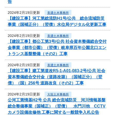
告
2024年2月19日更新
美濃土木事務所
【建設工事】河工第総流防H1号/公共 総合流域防災
事業（国補正分）（翌債）水位局デジタル化更新工事
2024年2月19日更新
美濃土木事務所
【建設工事】都公工第3号/公共 社会資本整備総合交付
金事業（都市公園）（翌債）岐阜県百年公園北口エン
トランス基盤整備（その2）工事
2024年2月19日更新
美濃土木事務所
【建設工事】建工第道改R5-1-A01-083-2号/公共 社会
資本整備総合交付金（道路改築）（国補正分）（翌
債）（国）256号 道路改良（その2）工事
2024年2月19日更新
大垣土木事務所
公河工第情基H2号 公共 総合流域防災 河川情報基盤
総合整備事業（国補正）（翌債） 水門川他 CCTV
カメラ設備改修他 工事に関する一般競争入札公告