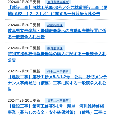
2024年2月20日更新
可茂農林事務所
【建設工事】可林工第0503号／公共林道開設工事（尾
城山線2－1,2－3工区）に関する一般競争入札公告
2024年2月20日更新
高齢福祉課
岐阜県立寿楽苑・飛騨寿楽苑への自動販売機設置に係
る一般競争入札公告
2024年2月20日更新
教育財務課
特別支援学校情報機器等の購入に関する一般競争入札
公告
2024年2月20日更新
揖斐土木事務所
【建設工事】第砂工砂メ5-3-1-2号 公共 砂防メンテ
ナンス事業補助（債務）工事に関する一般競争入札公
告
2024年2月20日更新
揖斐土木事務所
【建設工事】第河工修暮5-1号 県単 河川維持修繕
事業（暮らしの安全・安心確保対策）（債務）工事に