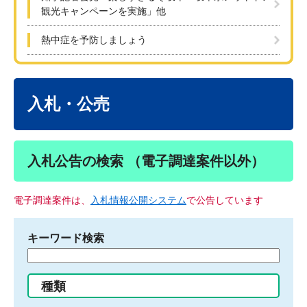
観光キャンペーンを実施」他
熱中症を予防しましょう
本
文
入札・公売
入札公告の検索 （電子調達案件以外）
電子調達案件は、
入札情報公開システム
で公告しています
キーワード検索
検
索
す
種類
る