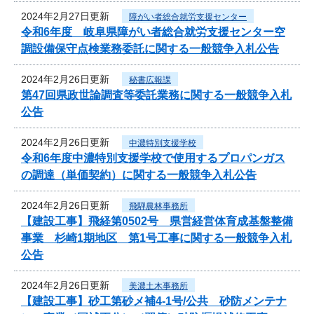
2024年2月27日更新
障がい者総合就労支援センター
令和6年度 岐阜県障がい者総合就労支援センター空
調設備保守点検業務委託に関する一般競争入札公告
2024年2月26日更新
秘書広報課
第47回県政世論調査等委託業務に関する一般競争入札
公告
2024年2月26日更新
中濃特別支援学校
令和6年度中濃特別支援学校で使用するプロパンガス
の調達（単価契約）に関する一般競争入札公告
2024年2月26日更新
飛騨農林事務所
【建設工事】飛経第0502号 県営経営体育成基盤整備
事業 杉崎1期地区 第1号工事に関する一般競争入札
公告
2024年2月26日更新
美濃土木事務所
【建設工事】砂工第砂メ補4-1号/公共 砂防メンテナ