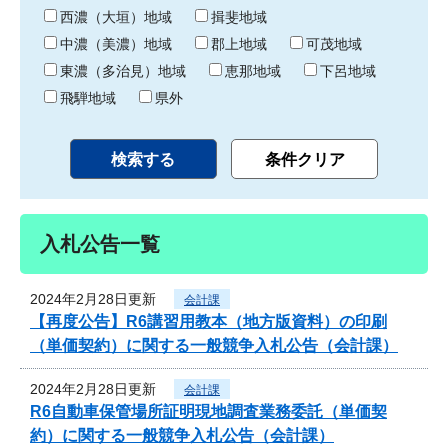
り
西濃（大垣）地域
揖斐地域
中濃（美濃）地域
郡上地域
可茂地域
東濃（多治見）地域
恵那地域
下呂地域
飛騨地域
県外
入札公告一覧
2024年2月28日更新
会計課
【再度公告】R6講習用教本（地方版資料）の印刷
（単価契約）に関する一般競争入札公告（会計課）
2024年2月28日更新
会計課
R6自動車保管場所証明現地調査業務委託（単価契
約）に関する一般競争入札公告（会計課）