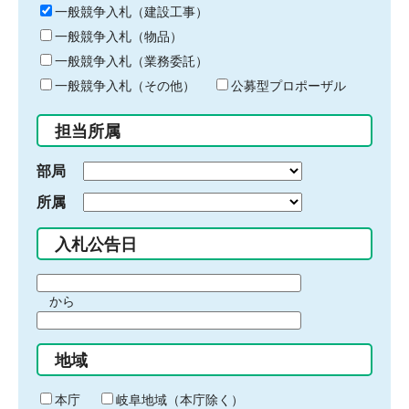
キ
一般競争入札（建設工事）
ー
一般競争入札（物品）
ワ
一般競争入札（業務委託）
ー
ド
一般競争入札（その他）
公募型プロポーザル
を
入
担当所属
力
部局
所属
入札公告日
期
から
間
期
の
間
始
地域
の
ま
終
り
わ
本庁
岐阜地域（本庁除く）