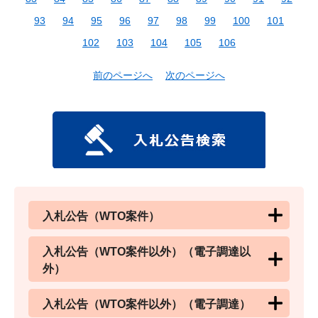
93
94
95
96
97
98
99
100
101
102
103
104
105
106
前のページへ
次のページへ
入札公告（WTO案件）
入札公告（WTO案件以外）（電子調達以
外）
入札公告（WTO案件以外）（電子調達）