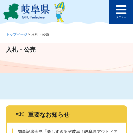
ペ
メ
このページの本文へ
ー
ニ
メ
ジ
ュ
ニ
の
ー
ュ
先
を
ー
頭
飛
トップページ
>
入札・公売
で
ば
す
し
入札・公売
。
て
本
文
へ
重要なお知らせ
知事記者会見「楽しすぎるぞ岐阜！岐阜県アウトドア