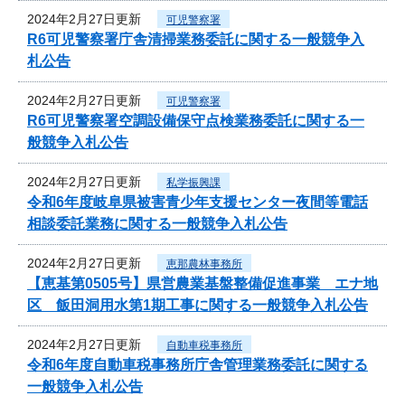
2024年2月27日更新
可児警察署
R6可児警察署庁舎清掃業務委託に関する一般競争入
札公告
2024年2月27日更新
可児警察署
R6可児警察署空調設備保守点検業務委託に関する一
般競争入札公告
2024年2月27日更新
私学振興課
令和6年度岐阜県被害青少年支援センター夜間等電話
相談委託業務に関する一般競争入札公告
2024年2月27日更新
恵那農林事務所
【恵基第0505号】県営農業基盤整備促進事業 エナ地
区 飯田洞用水第1期工事に関する一般競争入札公告
2024年2月27日更新
自動車税事務所
令和6年度自動車税事務所庁舎管理業務委託に関する
一般競争入札公告