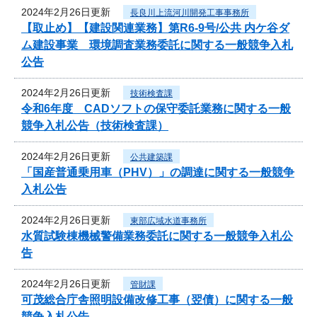
2024年2月26日更新
長良川上流河川開発工事事務所
【取止め】【建設関連業務】第R6-9号/公共 内ケ谷ダ
ム建設事業 環境調査業務委託に関する一般競争入札
公告
2024年2月26日更新
技術検査課
令和6年度 CADソフトの保守委託業務に関する一般
競争入札公告（技術検査課）
2024年2月26日更新
公共建築課
「国産普通乗用車（PHV）」の調達に関する一般競争
入札公告
2024年2月26日更新
東部広域水道事務所
水質試験棟機械警備業務委託に関する一般競争入札公
告
2024年2月26日更新
管財課
可茂総合庁舎照明設備改修工事（翌債）に関する一般
競争入札公告