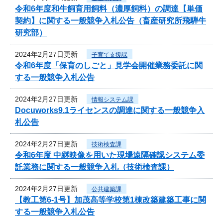
令和6年度和牛飼育用飼料（濃厚飼料）の調達【単価
契約】に関する一般競争入札公告（畜産研究所飛騨牛
研究部）
2024年2月27日更新
子育て支援課
令和6年度「保育のしごと」見学会開催業務委託に関
する一般競争入札公告
2024年2月27日更新
情報システム課
Docuworks9.1ライセンスの調達に関する一般競争入
札公告
2024年2月27日更新
技術検査課
令和6年度 中継映像を用いた現場遠隔確認システム委
託業務に関する一般競争入札（技術検査課）
2024年2月27日更新
公共建築課
【教工第6-1号】加茂高等学校第1棟改築建築工事に関
する一般競争入札公告