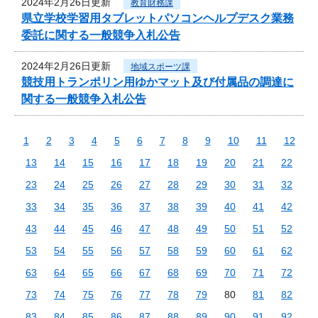
2024年2月26日更新
教育財務課
県立学校学習用タブレットパソコンヘルプデスク業務
委託に関する一般競争入札公告
2024年2月26日更新
地域スポーツ課
競技用トランポリン用ゆかマット及び付属品の調達に
関する一般競争入札公告
1
2
3
4
5
6
7
8
9
10
11
12
13
14
15
16
17
18
19
20
21
22
23
24
25
26
27
28
29
30
31
32
33
34
35
36
37
38
39
40
41
42
43
44
45
46
47
48
49
50
51
52
53
54
55
56
57
58
59
60
61
62
63
64
65
66
67
68
69
70
71
72
73
74
75
76
77
78
79
80
81
82
83
84
85
86
87
88
89
90
91
92