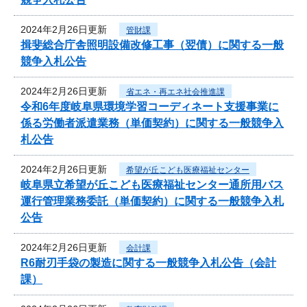
2024年2月26日更新
管財課
揖斐総合庁舎照明設備改修工事（翌債）に関する一般
競争入札公告
2024年2月26日更新
省エネ・再エネ社会推進課
令和6年度岐阜県環境学習コーディネート支援事業に
係る労働者派遣業務（単価契約）に関する一般競争入
札公告
2024年2月26日更新
希望が丘こども医療福祉センター
岐阜県立希望が丘こども医療福祉センター通所用バス
運行管理業務委託（単価契約）に関する一般競争入札
公告
2024年2月26日更新
会計課
R6耐刃手袋の製造に関する一般競争入札公告（会計
課）