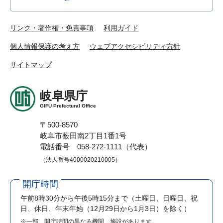
リンク・著作権・免責事項
利用ガイド
個人情報保護の考え方
ウェブアクセシビリティ方針
サイトマップ
岐阜県庁
GIFU Prefectural Office
〒500-8570
岐阜市薮田南2丁目1番1号
電話番号 058-272-1111（代表）
（法人番号4000020210005）
開庁時間
午前8時30分から午後5時15分まで
（土曜日、日曜日、祝
日、休日、年末年始（12月29日から1月3日）を除く）
※一部、開庁時間の異なる機関、施設があります。