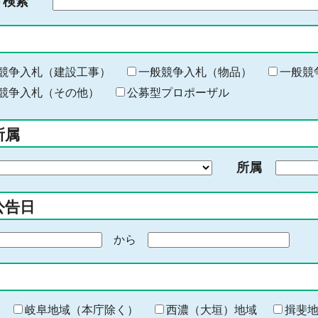
ド検索
検
索
す
る
キ
競争入札（建設工事）
一般競争入札（物品）
一般競
ー
競争入札（その他）
公募型プロポーザル
ワ
ー
所属
ド
を
所属
入
力
公告日
から
期
間
の
終
わ
岐阜地域（本庁除く）
西濃（大垣）地域
揖斐