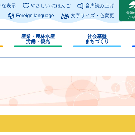
このページの本文へ
がな表示
やさしい にほんご
音声読み上げ
分類
Foreign language
文字サイズ・色変更
さが
産業・農林水産
社会基盤
労働・観光
まちづくり
閉
閉
じ
じ
る
る