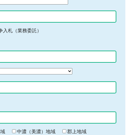
争入札（業務委託）
地域
中濃（美濃）地域
郡上地域