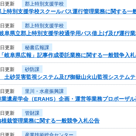
1日更新
郡上特別支援学校
郡上特別支援学校スクールバス運行管理業務に関する一
1日更新
郡上特別支援学校
度岐阜県立郡上特別支援学校通学用バス借上げ及び運行
1日更新
秘書広報課
度「岐阜県広報」記事作成委託業務に関する一般競争入札
1日更新
砂防課
度 土砂災害監視システム及び御嶽山火山監視システム
1日更新
里川・水産振興課
農業遺産学会（ERAHS）企画・運営等業務プロポーザ
1日更新
管財課
内植栽管理業務に関する一般競争入札公告
1日更新
産業技術総合センター