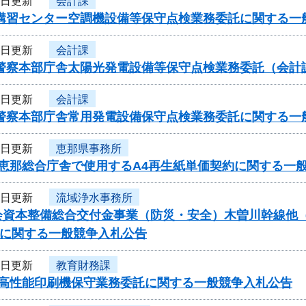
4日更新
会計課
者講習センター空調機設備等保守点検業務委託に関する一
4日更新
会計課
県警察本部庁舎太陽光発電設備等保守点検業務委託（会計
4日更新
会計課
県警察本部庁舎常用発電設備保守点検業務委託に関する一
4日更新
恵那県事務所
度恵那総合庁舎で使用するA4再生紙単価契約に関する一
4日更新
流域浄水事務所
資本整備総合交付金事業（防災・安全）木曽川幹線他（K
号）に関する一般競争入札公告
4日更新
教育財務課
度高性能印刷機保守業務委託に関する一般競争入札公告