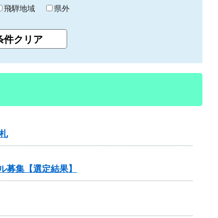
飛騨地域
県外
札
ザル募集【選定結果】