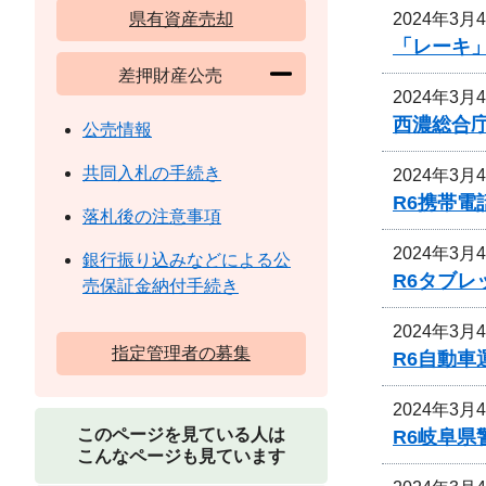
2024年3月
県有資産売却
「レーキ
差押財産公売
2024年3月
西濃総合
公売情報
共同入札の手続き
2024年3月
R6携帯
落札後の注意事項
2024年3月
銀行振り込みなどによる公
R6タブ
売保証金納付手続き
2024年3月
指定管理者の募集
R6自動
2024年3月
このページを見ている人は
R6岐阜
こんなページも見ています