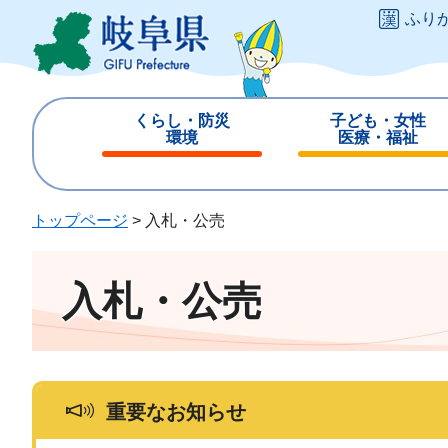
ペ
メ
ふり
ー
ニ
ジ
ュ
の
ー
先
を
くらし・防災
子ども・女性
頭
飛
環境
医療・福祉
で
ば
閉
閉
す
し
じ
じ
。
て
る
る
トップページ
>
入札・公売
本
文
へ
入札・公売
重要なお知らせ