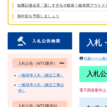
知事記者会見「楽しすぎるぞ岐阜！岐阜県アウトド
熱中症を予防しましょう
本
入札
文
印刷ページ表
入札公告（WTO案件）
入札公
一般競争入札（建設工事）
一般競争入札（建設工事以
電子調達案件は
外）
入札公告（WTO案件以