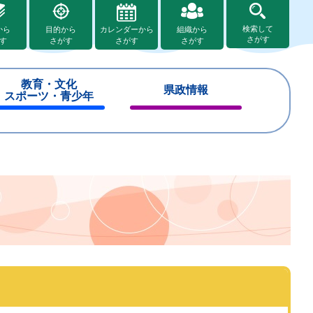
検索して
から
目的から
カレンダーから
組織から
さがす
す
さがす
さがす
さがす
教育・文化
県政情報
スポーツ・青少年
閉
閉
じ
じ
る
る