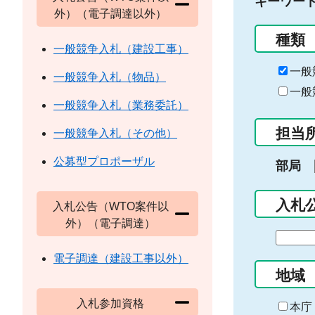
キーワー
外）（電子調達以外）
種類
一般競争入札（建設工事）
一般
一般競争入札（物品）
一般
一般競争入札（業務委託）
担当
一般競争入札（その他）
公募型プロポーザル
部局
入札
入札公告（WTO案件以
外）（電子調達）
期
間
電子調達（建設工事以外）
の
地域
始
入札参加資格
ま
本庁