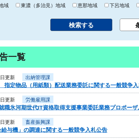
り
地域
東濃（多治見）地域
恵那地域
下呂地域
告一覧
4日更新
出納管理課
度 指定物品（用紙類）配送業務委託に関する一般競争入
4日更新
労働雇用課
度就職氷河期世代IT資格取得支援事業委託業務プロポー
4日更新
畜産振興課
合給与機」の調達に関する一般競争入札公告