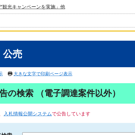
ア観光キャンペーンを実施」他
・公売
示
大きな文字で印刷ページ表示
告の検索 （電子調達案件以外）
、
入札情報公開システム
で公告しています