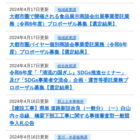
2024年4月17日更新
地域産業課
大都市圏で開催される食品展示商談会出展事業委託業
務（令和6年度）プロポーザル募集【選定結果】
2024年4月17日更新
地域産業課
大都市圏バイヤー個別商談会事業委託業務（令和6年
度）プロポーザル募集【選定結果】
2024年4月17日更新
総合政策課
令和6年度「『清流の国ぎふ』SDGs推進セミナー」
及び「SDGs事業者交流会」企画・運営等委託業務プ
ロポーザル募集【選定結果】
2024年4月16日更新
郡上土木事務所
【建設工事】県単 道路新設改良（一般分）（一）白山
内ヶ谷線 橋梁下部工工事に関する事後審査型一般競
争入札公告
2024年4月16日更新
里川・水産振興課