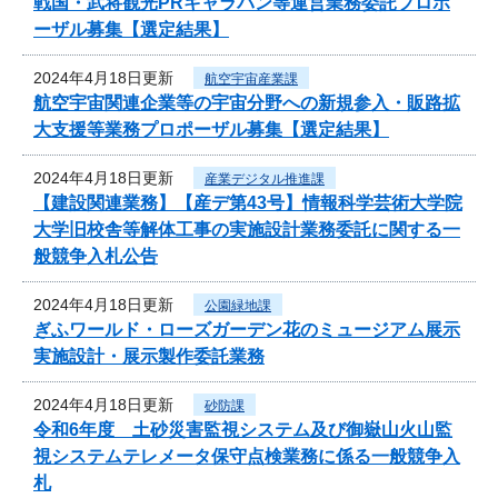
戦国・武将観光PRキャラバン等運営業務委託プロポ
ーザル募集【選定結果】
2024年4月18日更新
航空宇宙産業課
航空宇宙関連企業等の宇宙分野への新規参入・販路拡
大支援等業務プロポーザル募集【選定結果】
2024年4月18日更新
産業デジタル推進課
【建設関連業務】【産デ第43号】情報科学芸術大学院
大学旧校舎等解体工事の実施設計業務委託に関する一
般競争入札公告
2024年4月18日更新
公園緑地課
ぎふワールド・ローズガーデン花のミュージアム展示
実施設計・展示製作委託業務
2024年4月18日更新
砂防課
令和6年度 土砂災害監視システム及び御嶽山火山監
視システムテレメータ保守点検業務に係る一般競争入
札