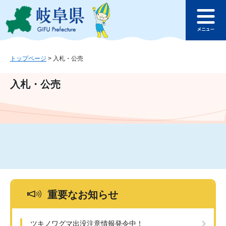
ペ
メ
このページの本文へ
ー
ニ
メ
ジ
ュ
ニ
の
ー
ュ
先
を
ー
頭
飛
トップページ
>
入札・公売
で
ば
す
し
入札・公売
。
て
本
文
へ
重要なお知らせ
ツキノワグマ出没注意情報発令中！