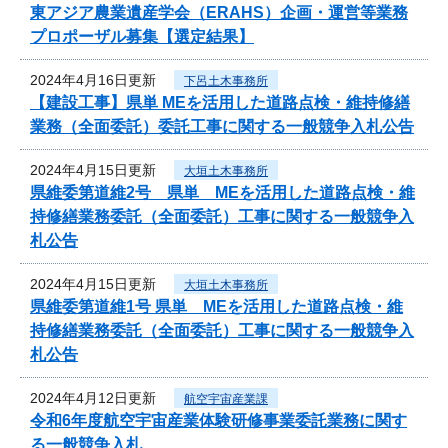
東アジア農業遺産学会（ERAHS）企画・運営等業務
プロポーザル募集【選定結果】
2024年4月16日更新
下呂土木事務所
【建設工事】県単 MEを活用した道路点検・維持修繕
業務（全面委託）委託工事に関する一般競争入札公告
2024年4月15日更新
大垣土木事務所
県維委第道維2号 県単 MEを活用した道路点検・維
持修繕業務委託（全面委託）工事に関する一般競争入
札公告
2024年4月15日更新
大垣土木事務所
県維委第道維1号 県単 MEを活用した道路点検・維
持修繕業務委託（全面委託）工事に関する一般競争入
札公告
2024年4月12日更新
航空宇宙産業課
令和6年度航空宇宙産業体験研修事業委託業務に関す
る一般競争入札