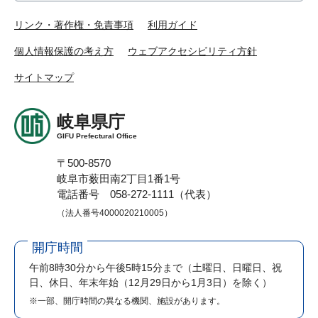
リンク・著作権・免責事項
利用ガイド
個人情報保護の考え方
ウェブアクセシビリティ方針
サイトマップ
岐阜県庁
GIFU Prefectural Office
〒500-8570
岐阜市薮田南2丁目1番1号
電話番号 058-272-1111（代表）
（法人番号4000020210005）
開庁時間
午前8時30分から午後5時15分まで
（土曜日、日曜日、祝
日、休日、年末年始（12月29日から1月3日）を除く）
※一部、開庁時間の異なる機関、施設があります。