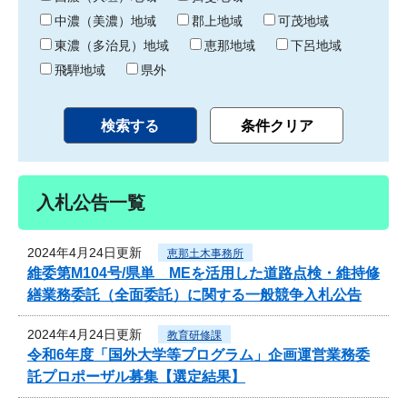
中濃（美濃）地域
郡上地域
可茂地域
東濃（多治見）地域
恵那地域
下呂地域
飛騨地域
県外
入札公告一覧
2024年4月24日更新
恵那土木事務所
維委第M104号/県単 MEを活用した道路点検・維持修
繕業務委託（全面委託）に関する一般競争入札公告
2024年4月24日更新
教育研修課
令和6年度「国外大学等プログラム」企画運営業務委
託プロポーザル募集【選定結果】