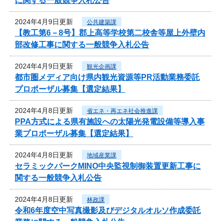
に関する一般競争入札公告
2024年4月9日更新
公共建築課
【教工第6－8号】郡上高等学校第二校舎等屋上外壁内
部改修工事に関する一般競争入札公告
2024年4月9日更新
観光企画課
都市圏メディア向け県内観光資源等PR活動業務委託
プロポーザル募集【選定結果】
2024年4月8日更新
省エネ・再エネ社会推進課
PPA方式による県有施設への太陽光発電設備等導入事
業プロポーザル募集【選定結果】
2024年4月8日更新
地域産業課
セラミックパークMINO中央監視制御装置更新工事に
関する一般競争入札公告
2024年4月8日更新
林政課
令和6年度空中写真撮影及びデジタルオルソ作成委託