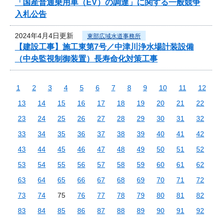
「国産普通乗用車（EV）の調達」に関する一般競争
入札公告
2024年4月4日更新
東部広域水道事務所
【建設工事】施工東第7号／中津川浄水場計装設備
（中央監視制御装置）長寿命化対策工事
1
2
3
4
5
6
7
8
9
10
11
12
13
14
15
16
17
18
19
20
21
22
23
24
25
26
27
28
29
30
31
32
33
34
35
36
37
38
39
40
41
42
43
44
45
46
47
48
49
50
51
52
53
54
55
56
57
58
59
60
61
62
63
64
65
66
67
68
69
70
71
72
73
74
75
76
77
78
79
80
81
82
83
84
85
86
87
88
89
90
91
92