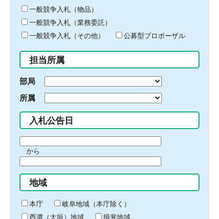
ー
一般競争入札（物品）
ワ
一般競争入札（業務委託）
ー
ド
一般競争入札（その他）
公募型プロポーザル
を
入
担当所属
力
部局
所属
入札公告日
期
から
間
期
の
間
始
地域
の
ま
終
り
わ
本庁
岐阜地域（本庁除く）
り
西濃（大垣）地域
揖斐地域