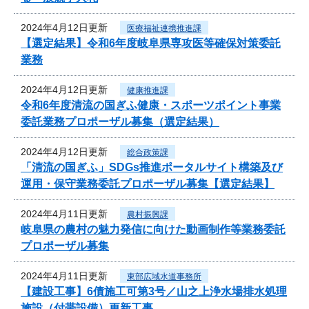
2024年4月12日更新
医療福祉連携推進課
【選定結果】令和6年度岐阜県専攻医等確保対策委託
業務
2024年4月12日更新
健康推進課
令和6年度清流の国ぎふ健康・スポーツポイント事業
委託業務プロポーザル募集（選定結果）
2024年4月12日更新
総合政策課
「清流の国ぎふ」SDGs推進ポータルサイト構築及び
運用・保守業務委託プロポーザル募集【選定結果】
2024年4月11日更新
農村振興課
岐阜県の農村の魅力発信に向けた動画制作等業務委託
プロポーザル募集
2024年4月11日更新
東部広域水道事務所
【建設工事】6債施工可第3号／山之上浄水場排水処理
施設（付帯設備）更新工事