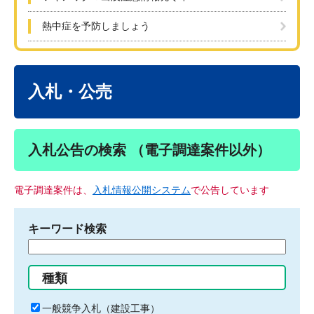
熱中症を予防しましょう
本
文
入札・公売
入札公告の検索 （電子調達案件以外）
電子調達案件は、
入札情報公開システム
で公告しています
キーワード検索
検
索
す
種類
る
キ
一般競争入札（建設工事）