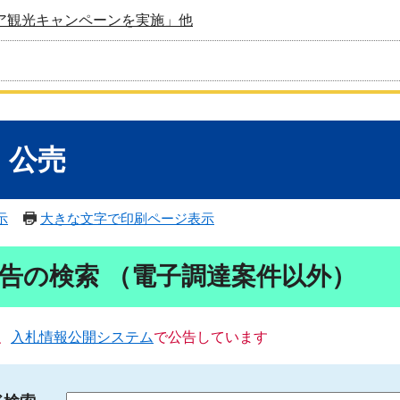
ア観光キャンペーンを実施」他
・公売
示
大きな文字で印刷ページ表示
告の検索 （電子調達案件以外）
、
入札情報公開システム
で公告しています