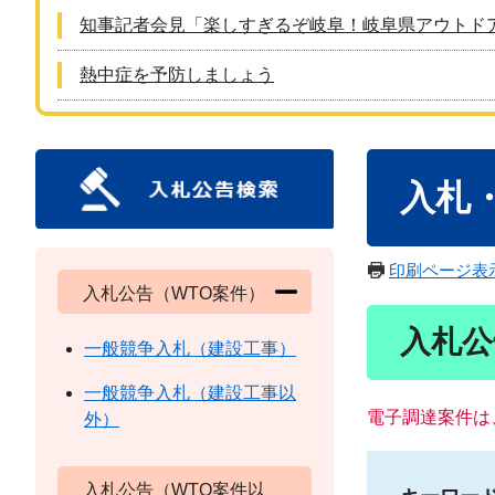
知事記者会見「楽しすぎるぞ岐阜！岐阜県アウトド
熱中症を予防しましょう
本
入札
文
印刷ページ表
入札公告（WTO案件）
入札公
一般競争入札（建設工事）
一般競争入札（建設工事以
電子調達案件は
外）
入札公告（WTO案件以