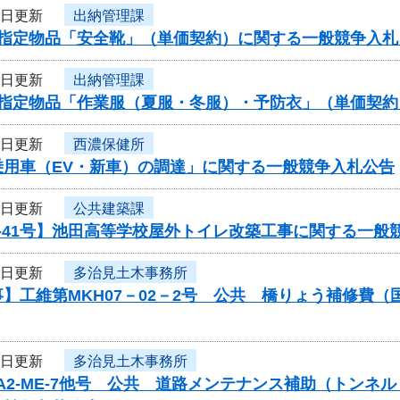
5日更新
出納管理課
度指定物品「安全靴」（単価契約）に関する一般競争入札
5日更新
出納管理課
度指定物品「作業服（夏服・冬服）・予防衣」（単価契
5日更新
西濃保健所
乗用車（EV・新車）の調達」に関する一般競争入札公告
5日更新
公共建築課
-41号】池田高等学校屋外トイレ改築工事に関する一般
4日更新
多治見土木事務所
】工維第MKH07－02－2号 公共 橋りょう補修費
4日更新
多治見土木事務所
-A2-ME-7他号 公共 道路メンテナンス補助（トン