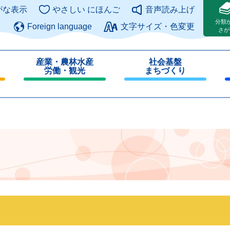
このページの本文へ
がな表示
やさしい にほんご
音声読み上げ
分類
Foreign language
文字サイズ・色変更
さが
産業・農林水産
社会基盤
労働・観光
まちづくり
閉
閉
じ
じ
る
る