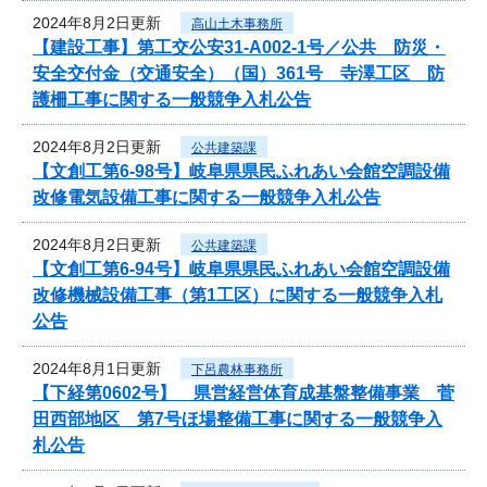
2024年8月2日更新
高山土木事務所
【建設工事】第工交公安31-A002-1号／公共 防災・
安全交付金（交通安全）（国）361号 寺澤工区 防
護柵工事に関する一般競争入札公告
2024年8月2日更新
公共建築課
【文創工第6-98号】岐阜県県民ふれあい会館空調設備
改修電気設備工事に関する一般競争入札公告
2024年8月2日更新
公共建築課
【文創工第6-94号】岐阜県県民ふれあい会館空調設備
改修機械設備工事（第1工区）に関する一般競争入札
公告
2024年8月1日更新
下呂農林事務所
【下経第0602号】 県営経営体育成基盤整備事業 菅
田西部地区 第7号ほ場整備工事に関する一般競争入
札公告