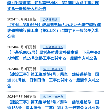
特別対策事業 蛇池南部地区 第1期用水路工事に関
する一般競争入札公告
2024年8月9日更新
公共建築課
【文創工第6-66号】岐阜県県民ふれあい会館空調設備
改修機械設備工事（第2工区）に関する一般競争入札
公告
2024年8月9日更新
下呂農林事務所
【下基第0602号】県営基幹農道整備事業 下呂中央3
期地区 第15号道路工事に関する一般競争入札公告
2024年8月9日更新
高山土木事務所
【建設工事】第工維単舗4号／県単 舗装道補修 国
道361号他 日和田他 工事に関する一般競争入札公
告
2024年8月9日更新
高山土木事務所
【建設工事】第工維単舗3号／県単 舗装道補修 国
道156号 保木脇他 工事に関する一般競争入札公告