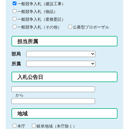
キ
一般競争入札（建設工事）
ー
一般競争入札（物品）
ワ
一般競争入札（業務委託）
ー
ド
一般競争入札（その他）
公募型プロポーザル
を
入
担当所属
力
部局
所属
入札公告日
期
から
間
期
の
間
始
地域
の
ま
終
り
わ
本庁
岐阜地域（本庁除く）