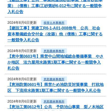
業）（債務）工事/工砂第砂6-012号に関する一般競争
入札公告
2024年8月6日更新
揖斐土木事務所
【建設工事】第建工R6-1-A01-008他号 公共 社会
資本整備総合交付金（改築）他（債務）工事に関する
一般競争入札公告
2024年8月6日更新
恵那農林事務所
【恵中第0603号】県営中山間地域総合整備事業 やさ
か地区 法力屋用水路第1期工事に関する一般競争入
札公告
2024年8月6日更新
恵那農林事務所
【恵池防第0601号】県営ため池防災対策事業 打杭地
区 下流排水路第1期工事に関する一般競争入札公告
2024年8月6日更新
恵那農林事務所
【恵治工第0612号】公共 予防治山事業 梨ノ木地区