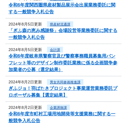
令和6年度関西圏県産材製品展示会出展業務委託に関
する一般競争入札公告
2024年8月5日更新
県産材流通課
「ぎふ森の恵み感謝祭」会場設営等業務委託に関する
一般競争入札公告
2024年8月5日更新
会計課
令和6年度岐阜県警察官及び警察事務職員募集用パン
フレット等のデザイン制作委託業務に係る企画競争参
加業者の公募（選定結果）
2024年8月2日更新
男女共同参画推進課
ぎふジョ！羽ばたきプロジェクト事業運営業務委託プ
ロポーザル募集【選定結果】
2024年8月2日更新
企業誘致課
令和6年度市町村工場用地開発等支援業務に関する一
般競争入札公告