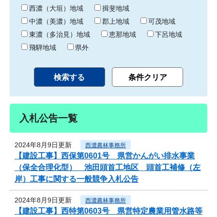
り
西濃（大垣）地域
揖斐地域
中濃（美濃）地域
郡上地域
可茂地域
東濃（多治見）地域
恵那地域
下呂地域
飛騨地域
県外
入札公告一覧
2024年8月9日更新
西濃農林事務所
【建設工事】西保第0601号 県営かんがい排水事業
（保全合理化型） 池田頭首工地区 頭首工補修（左
岸）工事に関する一般競争入札公告
2024年8月9日更新
西濃農林事務所
【建設工事】西特第0603号 県営特定農業用管水路等