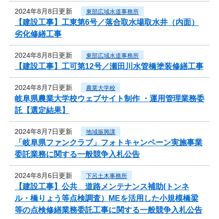
2024年8月8日更新
東部広域水道事務所
【建設工事】工東第6号／落合取水場取水井（内面）
劣化修繕工事
2024年8月8日更新
東部広域水道事務所
【建設工事】工可第12号／瀬田川水管橋塗装修繕工事
2024年8月7日更新
農業大学校
岐阜県農業大学校ウェブサイト制作 ・運用管理業務委
託【選定結果】
2024年8月7日更新
地域振興課
「岐阜県ファンクラブ」フォトキャンペーン実施事業
委託業務に関する一般競争入札公告
2024年8月6日更新
下呂土木事務所
【建設工事】公共 道路メンテナンス補助(トンネ
ル・橋りょう等点検調査）MEを活用した小規模橋梁
等の点検修繕業務委託工事に関する一般競争入札公告