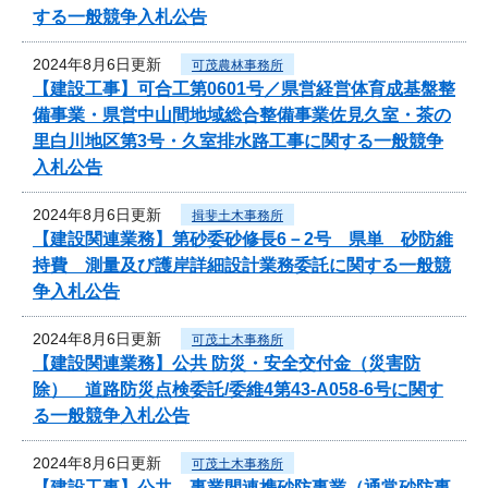
する一般競争入札公告
2024年8月6日更新
可茂農林事務所
【建設工事】可合工第0601号／県営経営体育成基盤整
備事業・県営中山間地域総合整備事業佐見久室・茶の
里白川地区第3号・久室排水路工事に関する一般競争
入札公告
2024年8月6日更新
揖斐土木事務所
【建設関連業務】第砂委砂修長6－2号 県単 砂防維
持費 測量及び護岸詳細設計業務委託に関する一般競
争入札公告
2024年8月6日更新
可茂土木事務所
【建設関連業務】公共 防災・安全交付金（災害防
除） 道路防災点検委託/委維4第43-A058-6号に関す
る一般競争入札公告
2024年8月6日更新
可茂土木事務所
【建設工事】公共 事業間連携砂防事業（通常砂防事