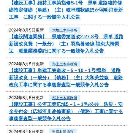
【建設工事】維持工事第指修S-1号 県単 道路維持修
繕指定修繕（単建）（主）岐阜環状線ほか照明灯更新
工事 に関する一般競争入札公告
2024年8月5日更新
大垣土木事務所
【建設関連業務】 県建委第道改2-27-8号 県単 道路
新設改良費（一般分）（主）羽島養老線 福束大橋周
辺 測量業務委託に関する一般競争入札公告
2024年8月5日更新
郡上土木事務所
【建設工事】単建工第道改－5－10－1号/県単 道路
新設改良（一般分）【債務】（主）大和美並線 道路
改良工事に関する事後審査型一般競争入札公告
2024年8月5日更新
郡上土木事務所
【建設工事】公河工第広域5－1－1号/公共 防災・安
全交付金（広域河川改修事業）（債務）工事に関する
事後審査型一般競争入札公告
2024年8月5日更新
県産材流通課