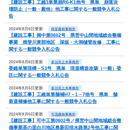
【建設工事】工維3単第崩R6-K1他号 県単 崩落決
壊防止（一般・殿他）他工事に関する一般競争入札公
告
2024年8月6日更新
揖斐農林事務所
【建設工事】揖中第0602号 県営中山間地域総合整備
事業 揖斐川東部地区 深坂・大洞樋管改修 工事に
関する一般競争入札公告
2024年8月6日更新
多治見土木事務所
委維単第現構－S3号 県単 現道構造改築（一般）委
託に関する一般競争入札公告
2024年8月6日更新
多治見土木事務所
【建設工事】工維単第舗補H7－1－7他号 県単 舗
装道補修他工事に関する一般競争入札公告
2024年8月6日更新
可茂農林事務所
【建設工事】可中工第0602号／県営中山間地域総合整
備事業茶の里白川地区奥新田排水路第2号他工事に関