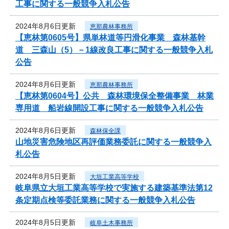
工事に関する一般競争入札公告
2024年8月6日更新
恵那農林事務所
【恵林第0605号】県単林道等円滑化事業 森林基幹
道 三森山（5）－1線改良工事に関する一般競争入札
公告
2024年8月6日更新
恵那農林事務所
【恵林第0604号】公共 森林環境保全整備事業 林業
専用道 船岩線開設工事に関する一般競争入札公告
2024年8月6日更新
森林保全課
山地災害危険地区再評価業務委託に関する一般競争入
札公告
2024年8月5日更新
大垣工業高等学校
岐阜県立大垣工業高等学校で実施する建築基準法第12
条定期点検等委託業務に関する一般競争入札公告
2024年8月5日更新
岐阜土木事務所