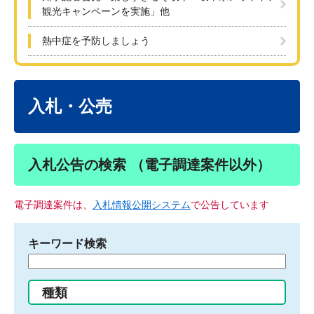
観光キャンペーンを実施」他
熱中症を予防しましょう
本
文
入札・公売
入札公告の検索 （電子調達案件以外）
電子調達案件は、
入札情報公開システム
で公告しています
キーワード検索
検
索
す
種類
る