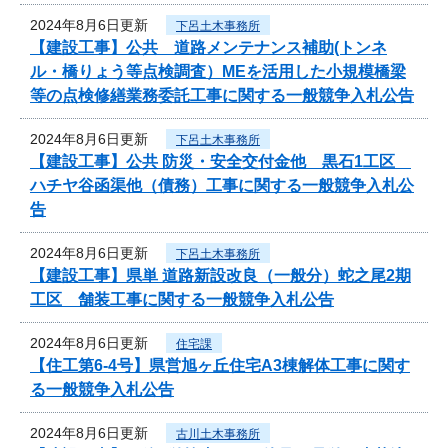
2024年8月6日更新
下呂土木事務所
【建設工事】公共 道路メンテナンス補助(トンネ
ル・橋りょう等点検調査）MEを活用した小規模橋梁
等の点検修繕業務委託工事に関する一般競争入札公告
2024年8月6日更新
下呂土木事務所
【建設工事】公共 防災・安全交付金他 黒石1工区
ハチヤ谷函渠他（債務）工事に関する一般競争入札公
告
2024年8月6日更新
下呂土木事務所
【建設工事】県単 道路新設改良（一般分）蛇之尾2期
工区 舗装工事に関する一般競争入札公告
2024年8月6日更新
住宅課
【住工第6-4号】県営旭ヶ丘住宅A3棟解体工事に関す
る一般競争入札公告
2024年8月6日更新
古川土木事務所