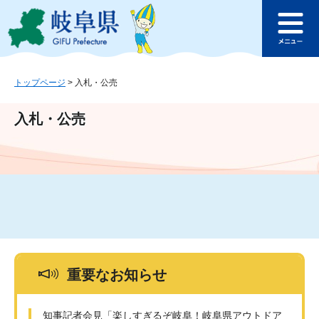
ペ
メ
このページの本文へ
ー
ニ
メ
ジ
ュ
ニ
の
ー
ュ
先
を
ー
頭
飛
トップページ
>
入札・公売
で
ば
す
し
入札・公売
。
て
本
文
へ
重要なお知らせ
知事記者会見「楽しすぎるぞ岐阜！岐阜県アウトドア