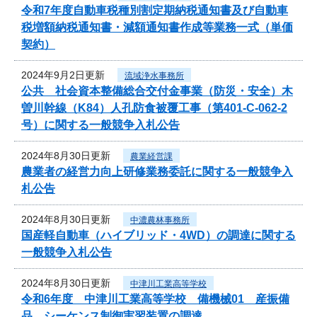
令和7年度自動車税種別割定期納税通知書及び自動車
税増額納税通知書・減額通知書作成等業務一式（単価
契約）
2024年9月2日更新
流域浄水事務所
公共 社会資本整備総合交付金事業（防災・安全）木
曽川幹線（K84）人孔防食被覆工事（第401-C-062-2
号）に関する一般競争入札公告
2024年8月30日更新
農業経営課
農業者の経営力向上研修業務委託に関する一般競争入
札公告
2024年8月30日更新
中濃農林事務所
国産軽自動車（ハイブリッド・4WD）の調達に関する
一般競争入札公告
2024年8月30日更新
中津川工業高等学校
令和6年度 中津川工業高等学校 備機械01 産振備
品 シーケンス制御実習装置の調達