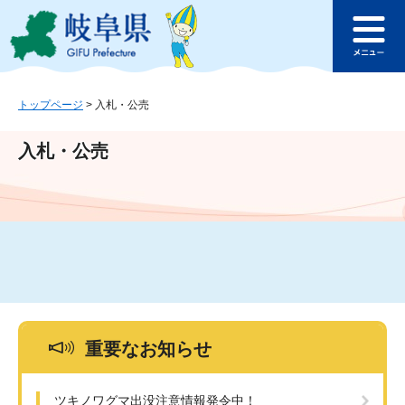
ペ
メ
このページの本文へ
ー
ニ
メ
ジ
ュ
ニ
の
ー
ュ
先
を
ー
頭
飛
トップページ
>
入札・公売
で
ば
す
し
入札・公売
。
て
本
文
へ
重要なお知らせ
ツキノワグマ出没注意情報発令中！