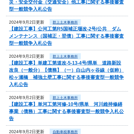
災・安全交付金（交通安全）他工事に関する事後審査
型一般競争入札公告
2024年9月2日更新
郡上土木事務所
【建設工事】公河工第R5国補正堰改-2号/公共 ダム
メンテナンス（国補正・翌債）工事に関する事後審査
型一般競争入札公告
2024年9月2日更新
郡上土木事務所
【建設工事】単建工第道改-5-13-4号/県単 道路新設
改良（一般分）【債務】（一）白山内ヶ谷線（仮称）
松ヶ瀬橋 補強土壁工事に関する事後審査型一般競争
入札公告
2024年9月2日更新
郡上土木事務所
【建設工事】単河工第河修-10号/県単 河川維持修繕
事業（債務）工事に関する事後審査型一般競争入札公
告
2024年9月2日更新
自動車税事務所