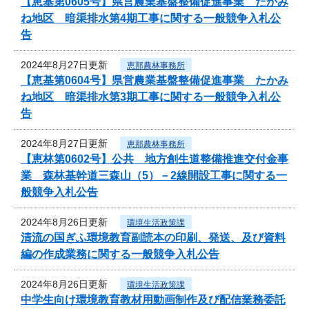
【恵基第0605号】県営農業基盤整備促進事業 たかみ
ね地区 暗渠排水第4期工事に関する一般競争入札公
告
2024年8月27日更新
恵那農林事務所
【恵基第0604号】県営農業基盤整備促進事業 たかみ
ね地区 暗渠排水第3期工事に関する一般競争入札公
告
2024年8月27日更新
恵那農林事務所
【恵林第0602号】公共 地方創生道整備推進交付金事
業 森林基幹道三森山（5）－2線開設工事に関する一
般競争入札公告
2024年8月26日更新
環境生活政策課
清流の国ぎふ環境教育副読本の印刷、発送、及び資料
編の作成業務に関する一般競争入札公告
2024年8月26日更新
環境生活政策課
中学生向け環境教育教材用動画制作及び配信業務委託