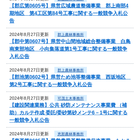
【郡広第0605号】県営広域農道整備事業 郡上南部4
期地区 第4工区第84号工事に関する一般競争入札公
告
2024年8月27日更新
郡上農林事務所
【郡中第0607号】県営中山間地域総合整備事業 白鳥
南東部地区 小向集落道第1号工事に関する一般競争
入札公告
2024年8月27日更新
郡上農林事務所
【郡池第0602号】県営ため池等整備事業 西坂地区
第2号工事に関する一般競争入札公告
2024年8月27日更新
可茂土木事務所
【建設関連業務】公共 砂防メンテナンス事業費 （補
助）カルテ作成 委託/委砂第砂メンテ6－1号に関する
一般競争入札公告
2024年8月27日更新
恵那農林事務所