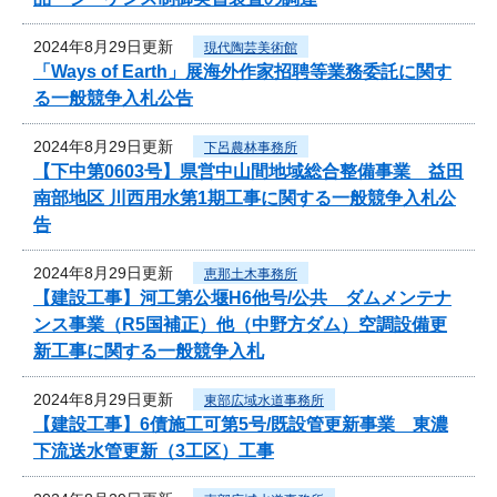
2024年8月29日更新
現代陶芸美術館
「Ways of Earth」展海外作家招聘等業務委託に関す
る一般競争入札公告
2024年8月29日更新
下呂農林事務所
【下中第0603号】県営中山間地域総合整備事業 益田
南部地区 川西用水第1期工事に関する一般競争入札公
告
2024年8月29日更新
恵那土木事務所
【建設工事】河工第公堰H6他号/公共 ダムメンテナ
ンス事業（R5国補正）他（中野方ダム）空調設備更
新工事に関する一般競争入札
2024年8月29日更新
東部広域水道事務所
【建設工事】6債施工可第5号/既設管更新事業 東濃
下流送水管更新（3工区）工事