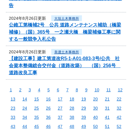
告
2024年8月26日更新
大垣土木事務所
公維工第橋補2号 公共 道路メンテナンス補助（橋梁
補修）（国）365号 一之瀬大橋 橋梁補修工事に関
する一般競争入札公告
2024年8月26日更新
美濃土木事務所
【建設工事】建工第道改R5-1-A01-083-3号/公共 社
会資本整備総合交付金（道路改築） （国）256号
道路改良工事
1
2
3
4
5
6
7
8
9
10
11
12
13
14
15
16
17
18
19
20
21
22
23
24
25
26
27
28
29
30
31
32
33
34
35
36
37
38
39
40
41
42
43
44
45
46
47
48
49
50
51
52