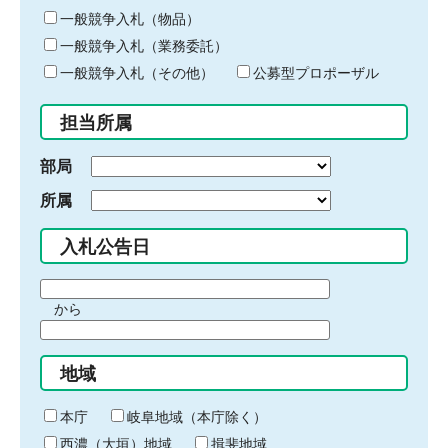
ー
一般競争入札（物品）
ワ
一般競争入札（業務委託）
ー
ド
一般競争入札（その他）
公募型プロポーザル
を
入
担当所属
力
部局
所属
入札公告日
期
から
間
期
の
間
始
地域
の
ま
終
り
わ
本庁
岐阜地域（本庁除く）
り
西濃（大垣）地域
揖斐地域