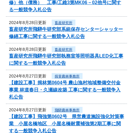
修）他（債務） 工事/工維3第MK06－02他号に関す
る一般競争入札公告
2024年8月28日更新
畜産研究所
畜産研究所飛騨牛研究部系統保存センターシャッター
修繕工事に関する一般競争入札公告
2024年8月28日更新
畜産研究所
畜産研究所飛騨牛研究部執務室等照明器具LED化工事
に関する一般競争入札公告
2024年8月27日更新
揖斐農林事務所
【建設工事】揖林第0604号 農山漁村地域整備交付金
事業 林道春日・久瀬線改築 工事に関する一般競争入
札公告
2024年8月27日更新
飛騨農林事務所
【建設工事】飛強第0602号 県営農道施設強化対策事
業 小屋名橋地区 小屋名橋耐震補強第2期工事に関
する一般競争入札公告