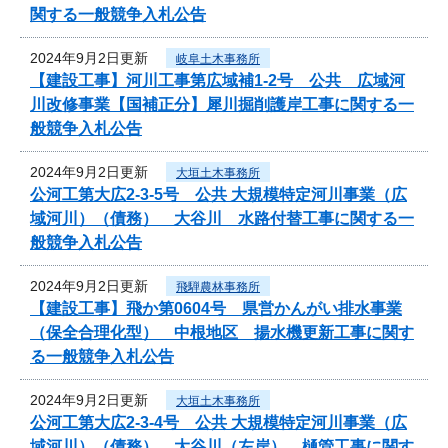
関する一般競争入札公告
2024年9月2日更新
岐阜土木事務所
【建設工事】河川工事第広域補1-2号 公共 広域河
川改修事業【国補正分】犀川掘削護岸工事に関する一
般競争入札公告
2024年9月2日更新
大垣土木事務所
公河工第大広2-3-5号 公共 大規模特定河川事業（広
域河川）（債務） 大谷川 水路付替工事に関する一
般競争入札公告
2024年9月2日更新
飛騨農林事務所
【建設工事】飛か第0604号 県営かんがい排水事業
（保全合理化型） 中根地区 揚水機更新工事に関す
る一般競争入札公告
2024年9月2日更新
大垣土木事務所
公河工第大広2-3-4号 公共 大規模特定河川事業（広
域河川）（債務） 大谷川（左岸） 樋管工事に関す