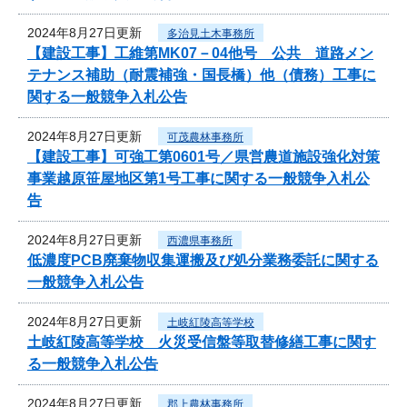
2024年8月27日更新
多治見土木事務所
【建設工事】工維第MK07－04他号 公共 道路メン
テナンス補助（耐震補強・国長橋）他（債務）工事に
関する一般競争入札公告
2024年8月27日更新
可茂農林事務所
【建設工事】可強工第0601号／県営農道施設強化対策
事業越原笹屋地区第1号工事に関する一般競争入札公
告
2024年8月27日更新
西濃県事務所
低濃度PCB廃棄物収集運搬及び処分業務委託に関する
一般競争入札公告
2024年8月27日更新
土岐紅陵高等学校
土岐紅陵高等学校 火災受信盤等取替修繕工事に関す
る一般競争入札公告
2024年8月27日更新
郡上農林事務所