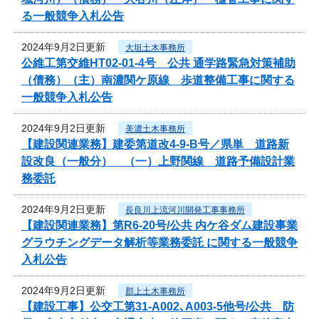
る一般競争入札公告
2024年9月2日更新
大垣土木事務所
公維工第交維HT02-01-4号 公共 通学路緊急対策補助
（債務）（主）南濃関ケ原線 歩道整備工事に関する
一般競争入札公告
2024年9月2日更新
美濃土木事務所
【建設関連業務】建委第道改4-9-B号／県単 道路新
設改良（一般分） （一）上野関線 道路予備設計業
務委託
2024年9月2日更新
長良川上流河川開発工事事務所
【建設関連業務】第R6-20号/公共 内ケ谷ダム建設事業
グラウチングデータ解析等業務委託 に関する一般競争
入札公告
2024年9月2日更新
郡上土木事務所
【建設工事】公交工第31-A002､A003-5他号/公共 防