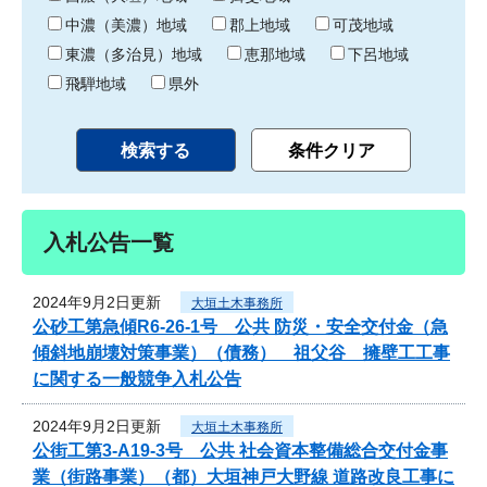
中濃（美濃）地域
郡上地域
可茂地域
東濃（多治見）地域
恵那地域
下呂地域
飛騨地域
県外
入札公告一覧
2024年9月2日更新
大垣土木事務所
公砂工第急傾R6-26-1号 公共 防災・安全交付金（急
傾斜地崩壊対策事業）（債務） 祖父谷 擁壁工工事
に関する一般競争入札公告
2024年9月2日更新
大垣土木事務所
公街工第3-A19-3号 公共 社会資本整備総合交付金事
業（街路事業）（都）大垣神戸大野線 道路改良工事に