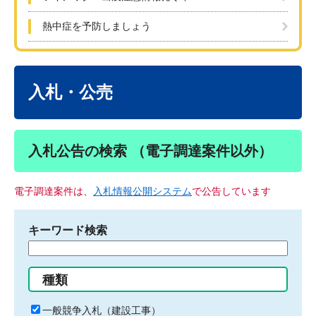
熱中症を予防しましょう
本
文
入札・公売
入札公告の検索 （電子調達案件以外）
電子調達案件は、
入札情報公開システム
で公告しています
キーワード検索
検
索
す
種類
る
キ
一般競争入札（建設工事）