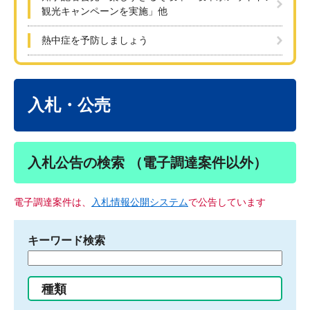
観光キャンペーンを実施」他
熱中症を予防しましょう
本
文
入札・公売
入札公告の検索 （電子調達案件以外）
電子調達案件は、
入札情報公開システム
で公告しています
キーワード検索
検
索
す
種類
る