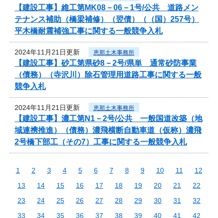
【建設工事】維工第MK08－06－1号/公共 道路メン
テナンス補助（橋梁補修）（翌債）（（国）257号）
平木橋耐震補強工事に関する一般競争入札
2024年11月21日更新
恵那土木事務所
【建設工事】砂工第県砂8－2号/県単 通常砂防事業
（債務）（寺沢川）除石管理用道路工事に関する一般
競争入札
2024年11月21日更新
恵那土木事務所
【建設工事】濃工第N1－2号/公共 一般国道改築（地
域連携推進）（債務）濃飛横断自動車道（仮称）濃飛
2号橋下部工（その7）工事に関する一般競争入札
1
2
3
4
5
6
7
8
9
10
11
12
13
14
15
16
17
18
19
20
21
22
23
24
25
26
27
28
29
30
31
32
33
34
35
36
37
38
39
40
41
42