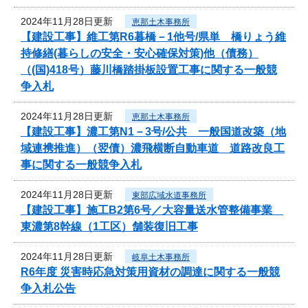
2024年11月28日更新
恵那土木事務所
【建設工事】維工第R6暮橋－1他号/県単 橋りょう維
持修繕(暮らしの安全・安心確保対策)他（債務）
（(国)418号）藤川橋踏掛板設置工事に関する一般競
争入札
2024年11月28日更新
恵那土木事務所
【建設工事】濃工第N1－3号/公共 一般国道改築（地
域連携推進）（翌債）濃飛横断自動車道 道路改良工
事に関する一般競争入札
2024年11月28日更新
東部広域水道事務所
【建設工事】施工B2第6号／大容量送水管整備事業
東濃第8幹線（1工区）舗装復旧工事
2024年11月28日更新
岐阜土木事務所
R6年度 災害時応急対策用資材の調達に関する一般競
争入札公告