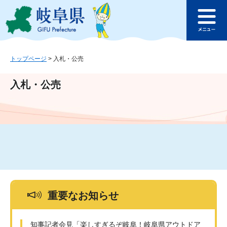
ペ
メ
このページの本文へ
ー
ニ
メ
ジ
ュ
ニ
の
ー
ュ
先
を
ー
頭
飛
トップページ
>
入札・公売
で
ば
す
し
入札・公売
。
て
本
文
へ
重要なお知らせ
知事記者会見「楽しすぎるぞ岐阜！岐阜県アウトドア