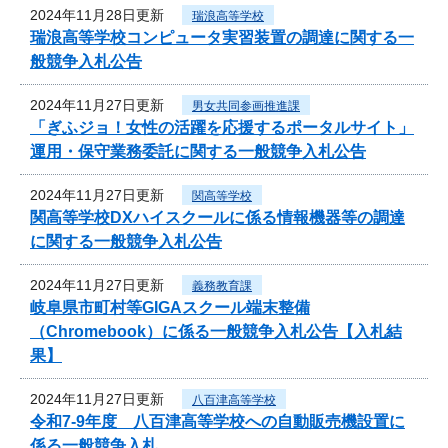
2024年11月28日更新
瑞浪高等学校
瑞浪高等学校コンピュータ実習装置の調達に関する一
般競争入札公告
2024年11月27日更新
男女共同参画推進課
「ぎふジョ！女性の活躍を応援するポータルサイト」
運用・保守業務委託に関する一般競争入札公告
2024年11月27日更新
関高等学校
関高等学校DXハイスクールに係る情報機器等の調達
に関する一般競争入札公告
2024年11月27日更新
義務教育課
岐阜県市町村等GIGAスクール端末整備
（Chromebook）に係る一般競争入札公告【入札結
果】
2024年11月27日更新
八百津高等学校
令和7-9年度 八百津高等学校への自動販売機設置に
係る一般競争入札