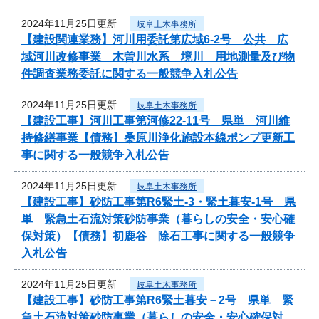
2024年11月25日更新
岐阜土木事務所
【建設関連業務】河川用委託第広域6-2号 公共 広
域河川改修事業 木曽川水系 境川 用地測量及び物
件調査業務委託に関する一般競争入札公告
2024年11月25日更新
岐阜土木事務所
【建設工事】河川工事第河修22-11号 県単 河川維
持修繕事業【債務】桑原川浄化施設本線ポンプ更新工
事に関する一般競争入札公告
2024年11月25日更新
岐阜土木事務所
【建設工事】砂防工事第R6緊土-3・緊土暮安-1号 県
単 緊急土石流対策砂防事業（暮らしの安全・安心確
保対策）【債務】初鹿谷 除石工事に関する一般競争
入札公告
2024年11月25日更新
岐阜土木事務所
【建設工事】砂防工事第R6緊土暮安－2号 県単 緊
急土石流対策砂防事業（暮らしの安全・安心確保対