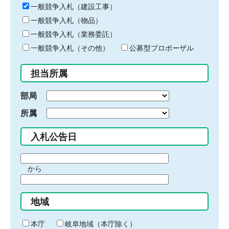
キ
一般競争入札（建設工事）
ー
一般競争入札（物品）
ワ
一般競争入札（業務委託）
ー
ド
一般競争入札（その他）
公募型プロポーザル
を
入
担当所属
力
部局
所属
入札公告日
期
から
間
期
の
間
始
地域
の
ま
終
り
わ
本庁
岐阜地域（本庁除く）