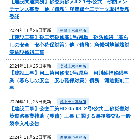
【建設関連業務】砂委第砂メ4-2-1号/公共 砂防メン
テナンス事業 他（債務）渓流保全工データ取得業務
委託
2024年11月25日更新
美濃土木事務所
【建設工事】砂工第砂修暮1号/県単 砂防修繕（暮ら
しの安全・安心確保対策）他（債務）急傾斜地崩壊対
策施設修繕工事
2024年11月25日更新
美濃土木事務所
【建設工事】河工第河修安1号/県単 河川維持修繕事
業（暮らしの安全・安心確保対策）債務 河道掘削工
事
2024年11月25日更新
郡上土木事務所
【建設工事】公交工第HD-05-03 -2号/公共 土砂災害対
策道路事業補助（翌債）工事 に関する事後審査型一般
競争入札公告
2024年11月22日更新
自動車税事務所