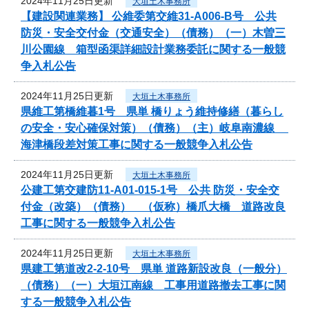
2024年11月25日更新
大垣土木事務所
【建設関連業務】 公維委第交維31-A006-B号 公共
防災・安全交付金（交通安全）（債務）（一）木曽三
川公園線 箱型函渠詳細設計業務委託に関する一般競
争入札公告
2024年11月25日更新
大垣土木事務所
県維工第橋維暮1号 県単 橋りょう維持修繕（暮らし
の安全・安心確保対策）（債務）（主）岐阜南濃線
海津橋段差対策工事に関する一般競争入札公告
2024年11月25日更新
大垣土木事務所
公建工第交建防11-A01-015-1号 公共 防災・安全交
付金（改築）（債務） （仮称）橋爪大橋 道路改良
工事に関する一般競争入札公告
2024年11月25日更新
大垣土木事務所
県建工第道改2-2-10号 県単 道路新設改良（一般分）
（債務）（一）大垣江南線 工事用道路撤去工事に関
する一般競争入札公告