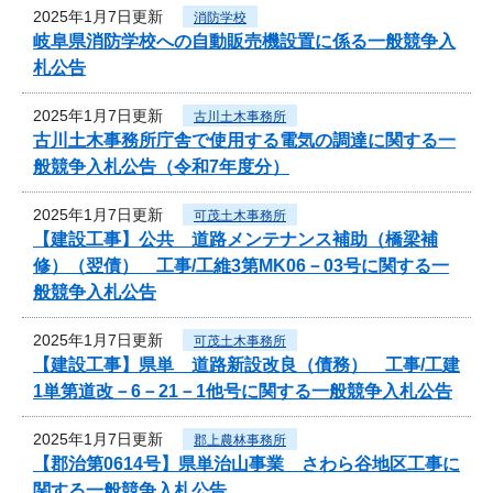
2025年1月7日更新
消防学校
岐阜県消防学校への自動販売機設置に係る一般競争入
札公告
2025年1月7日更新
古川土木事務所
古川土木事務所庁舎で使用する電気の調達に関する一
般競争入札公告（令和7年度分）
2025年1月7日更新
可茂土木事務所
【建設工事】公共 道路メンテナンス補助（橋梁補
修）（翌債） 工事/工維3第MK06－03号に関する一
般競争入札公告
2025年1月7日更新
可茂土木事務所
【建設工事】県単 道路新設改良（債務） 工事/工建
1単第道改－6－21－1他号に関する一般競争入札公告
2025年1月7日更新
郡上農林事務所
【郡治第0614号】県単治山事業 さわら谷地区工事に
関する一般競争入札公告