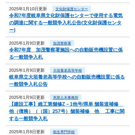
2025年1月10日更新
文化財保護センター
令和7年度岐阜県文化財保護センターで使用する電気
の調達に関する一般競争入札公告(文化財保護センタ
ー)
2025年1月9日更新
加茂警察署
令和7年度 加茂警察署施設への自動販売機設置に係
る一般競争入札
2025年1月9日更新
大垣養老高等学校
岐阜県立大垣養老高等学校への自動販売機設置に係る
一般競争入札公告
2025年1月9日更新
恵那土木事務所
【建設工事】維工第舗修Z－1他号/県単 舗装道補修
他（債務）（（国）257号）舗装補修 他 工事に関
する一般競争入札
2025年1月8日更新
衛生専門学校