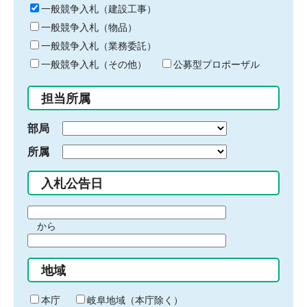
キ
一般競争入札（建設工事）
ー
一般競争入札（物品）
ワ
一般競争入札（業務委託）
ー
ド
一般競争入札（その他）
公募型プロポーザル
を
入
担当所属
力
部局
所属
入札公告日
期
から
間
期
の
間
始
地域
の
ま
終
り
わ
本庁
岐阜地域（本庁除く）