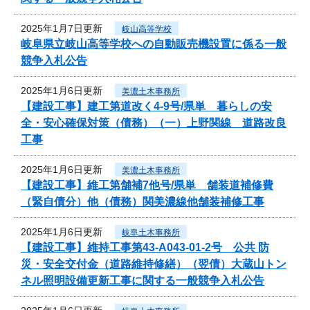
2025年1月7日更新
岐山高等学校
岐阜県立岐山高等学校への自動販売機設置に係る一般
競争入札公告
2025年1月6日更新
美濃土木事務所
【建設工事】建工第道改く4-9号/県単 暮らしの安
全・安心確保対策（債務）（一）上野関線 道路改良
工事
2025年1月6日更新
美濃土木事務所
【建設工事】維工第舗補7他号/県単 舗装道補修費
（緊自債分）他（債務）関美濃線他舗装補修工事
2025年1月6日更新
岐阜土木事務所
【建設工事】維持工事第43-A043-01-2号 公共 防
災・安全交付金（道路維持修繕）（翌債）大蔵山トン
ネル照明設備更新工事に関する一般競争入札公告