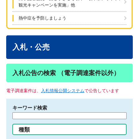
観光キャンペーンを実施」他
熱中症を予防しましょう
本
文
入札・公売
入札公告の検索 （電子調達案件以外）
電子調達案件は、
入札情報公開システム
で公告しています
キーワード検索
検
索
す
種類
る