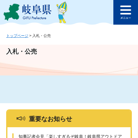
ペ
メ
このページの本文へ
ー
ニ
メ
ジ
ュ
ニ
の
ー
ュ
先
を
ー
頭
飛
トップページ
>
入札・公売
で
ば
す
し
入札・公売
。
て
本
文
へ
重要なお知らせ
知事記者会見「楽しすぎるぞ岐阜！岐阜県アウトドア