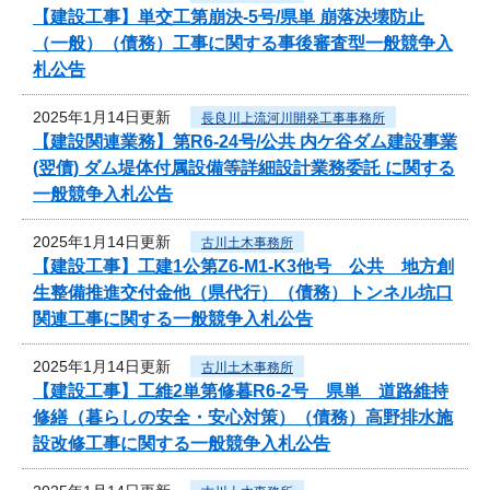
【建設工事】単交工第崩決-5号/県単 崩落決壊防止
（一般）（債務）工事に関する事後審査型一般競争入
札公告
2025年1月14日更新
長良川上流河川開発工事事務所
【建設関連業務】第R6-24号/公共 内ケ谷ダム建設事業
(翌債) ダム堤体付属設備等詳細設計業務委託 に関する
一般競争入札公告
2025年1月14日更新
古川土木事務所
【建設工事】工建1公第Z6-M1-K3他号 公共 地方創
生整備推進交付金他（県代行）（債務）トンネル坑口
関連工事に関する一般競争入札公告
2025年1月14日更新
古川土木事務所
【建設工事】工維2単第修暮R6-2号 県単 道路維持
修繕（暮らしの安全・安心対策）（債務）高野排水施
設改修工事に関する一般競争入札公告