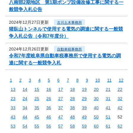
八南部2期地区 第1期ポンプ設備改修工事に関する一
般競争入札公告
2024年12月27日更新
古川土木事務所
猪臥山トンネルで使用する電気の調達に関する一般競
争入札公告（令和7年度分）
2024年12月26日更新
自動車税事務所
令和7年度岐阜県自動車税事務所で使用する電気の調
達に関する一般競争入札
1
2
3
4
5
6
7
8
9
10
11
12
13
14
15
16
17
18
19
20
21
22
23
24
25
26
27
28
29
30
31
32
33
34
35
36
37
38
39
40
41
42
43
44
45
46
47
48
49
50
51
52
53
54
55
56
57
58
59
60
61
62