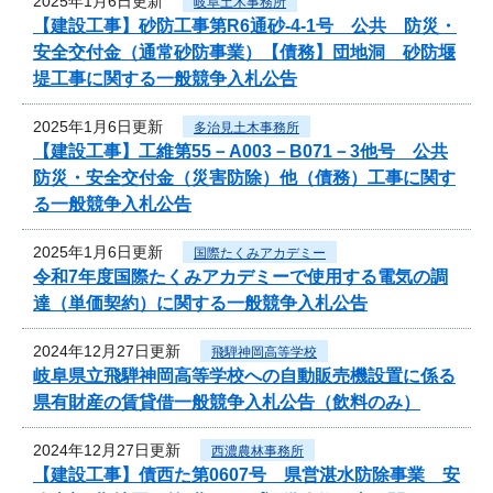
2025年1月6日更新
岐阜土木事務所
【建設工事】砂防工事第R6通砂-4-1号 公共 防災・
安全交付金（通常砂防事業）【債務】団地洞 砂防堰
堤工事に関する一般競争入札公告
2025年1月6日更新
多治見土木事務所
【建設工事】工維第55－A003－B071－3他号 公共
防災・安全交付金（災害防除）他（債務）工事に関す
る一般競争入札公告
2025年1月6日更新
国際たくみアカデミー
令和7年度国際たくみアカデミーで使用する電気の調
達（単価契約）に関する一般競争入札公告
2024年12月27日更新
飛騨神岡高等学校
岐阜県立飛騨神岡高等学校への自動販売機設置に係る
県有財産の賃貸借一般競争入札公告（飲料のみ）
2024年12月27日更新
西濃農林事務所
【建設工事】債西た第0607号 県営湛水防除事業 安