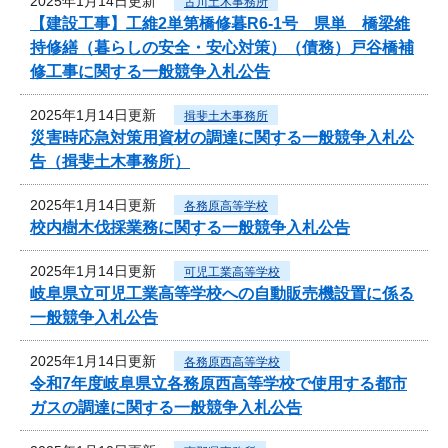
2025年1月14日更新
古川土木事務所
【建設工事】工維2単第橋修暮R6-1号 県単 橋梁維
持修繕（暮らしの安全・安心対策）（債務）戸谷橋補
修工事に関する一般競争入札公告
2025年1月14日更新
揖斐土木事務所
災害時応急対策用資材の調達に関する一般競争入札公
告（揖斐土木事務所）
2025年1月14日更新
各務原高等学校
校内樹木伐採業務に関する一般競争入札公告
2025年1月14日更新
可児工業高等学校
岐阜県立可児工業高等学校への自動販売機設置に係る
一般競争入札公告
2025年1月14日更新
各務原西高等学校
令和7年度岐阜県立各務原西高等学校で使用する都市
ガスの調達に関する一般競争入札公告