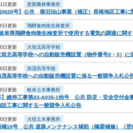
21日更新
恵那農林事務所
第0620号】公共 復旧治山事業（補正）長根地区工事
20日更新
飛騨食肉衛生検査所
度岐阜県飛騨食肉衛生検査所で使用する電気の調達に関す
20日更新
大垣北高等学校
大垣北高等学校への自動販売機設置（物件番号2・3）に
20日更新
加茂高等学校
加茂高等学校への自動販売機設置に係る一般競争入札公
20日更新
岐阜土木事務所
】維持工事第43-A035-1他号 公共 防災・安全交
施設工事に関する一般競争入札公告
20日更新
大垣土木事務所
橋補10号 公共 道路メンテナンス補助（橋梁補修）（