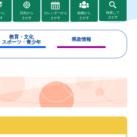
検索して
から
目的から
カレンダーから
組織から
さがす
す
さがす
さがす
さがす
教育・文化
県政情報
スポーツ・青少年
閉
閉
じ
じ
る
る