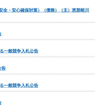
の安全・安心確保対策）（債務）（主）恵那蛭川
告
る一般競争入札公告
公告
る一般競争入札公告
告