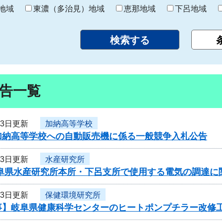
り
地域
東濃（多治見）地域
恵那地域
下呂地域
告一覧
23日更新
加納高等学校
加納高等学校への自動販売機に係る一般競争入札公告
23日更新
水産研究所
岐阜県水産研究所本所・下呂支所で使用する電気の調達に
23日更新
保健環境研究所
事】岐阜県健康科学センターのヒートポンプチラー改修