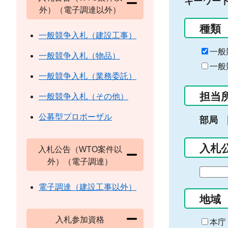
キーワー
外）（電子調達以外）
種類
一般競争入札（建設工事）
一般
一般競争入札（物品）
一般
一般競争入札（業務委託）
担当
一般競争入札（その他）
公募型プロポーザル
部局
入札
入札公告（WTO案件以
外）（電子調達）
期
間
電子調達（建設工事以外）
の
地域
始
入札参加資格
ま
本庁