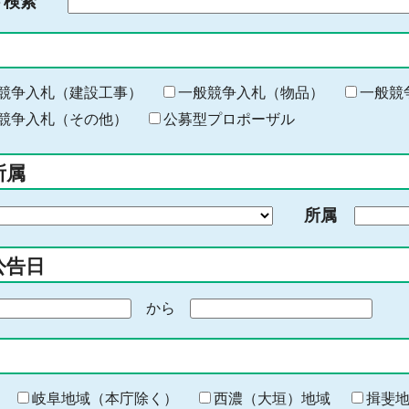
ド検索
検
索
す
る
キ
競争入札（建設工事）
一般競争入札（物品）
一般競
ー
競争入札（その他）
公募型プロポーザル
ワ
ー
所属
ド
を
所属
入
力
公告日
から
期
間
の
終
わ
岐阜地域（本庁除く）
西濃（大垣）地域
揖斐