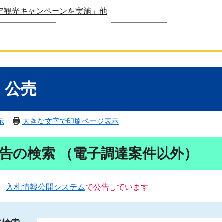
ア観光キャンペーンを実施」他
・公売
示
大きな文字で印刷ページ表示
告の検索 （電子調達案件以外）
、
入札情報公開システム
で公告しています