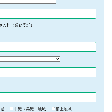
争入札（業務委託）
地域
中濃（美濃）地域
郡上地域