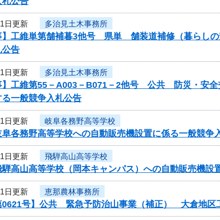
入札公告
21日更新
多治見土木事務所
事】工維単第舗補暮3他号 県単 舗装道補修（暮らし
札公告
21日更新
多治見土木事務所
】工維第55－A003－B071－2他号 公共 防災・
する一般競争入札公告
21日更新
岐阜各務野高等学校
岐阜各務野高等学校への自動販売機設置に係る一般競争
21日更新
飛騨高山高等学校
飛騨高山高等学校（岡本キャンパス）への自動販売機設
21日更新
恵那農林事務所
第0621号】公共 緊急予防治山事業（補正） 大倉地