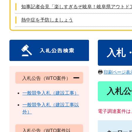
知事記者会見「楽しすぎるぞ岐阜！岐阜県アウトド
熱中症を予防しましょう
本
入札
文
印刷ページ表
入札公告（WTO案件）
入札公
一般競争入札（建設工事）
一般競争入札（建設工事以
電子調達案件は
外）
入札公告（WTO案件以