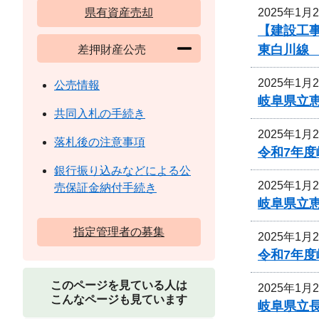
2025年1月
県有資産売却
【建設工
東白川線
差押財産公売
2025年1月
公売情報
岐阜県立
共同入札の手続き
2025年1月
落札後の注意事項
令和7年
銀行振り込みなどによる公
2025年1月
売保証金納付手続き
岐阜県立
指定管理者の募集
2025年1月
令和7年
このページを見ている人は
2025年1月
こんなページも見ています
岐阜県立