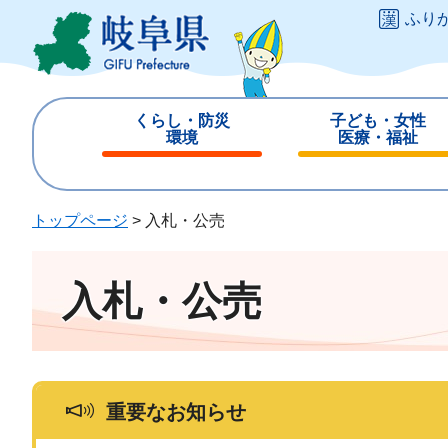
ペ
メ
ふり
ー
ニ
ジ
ュ
の
ー
先
を
くらし・防災
子ども・女性
頭
飛
環境
医療・福祉
で
ば
閉
閉
す
し
じ
じ
。
て
る
る
トップページ
>
入札・公売
本
文
へ
入札・公売
重要なお知らせ