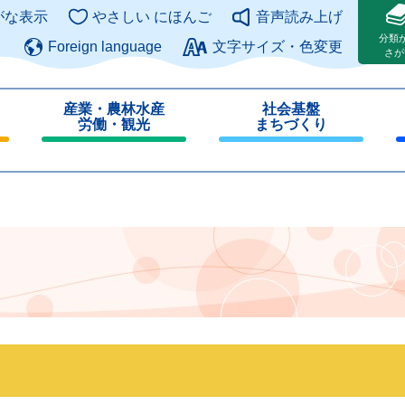
このページの本文へ
がな表示
やさしい にほんご
音声読み上げ
分類
Foreign language
文字サイズ・色変更
さが
産業・農林水産
社会基盤
労働・観光
まちづくり
閉
閉
じ
じ
る
る