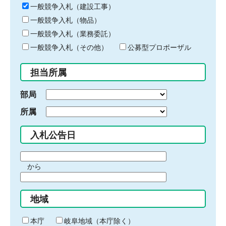
キ
一般競争入札（建設工事）
ー
一般競争入札（物品）
ワ
一般競争入札（業務委託）
ー
ド
一般競争入札（その他）
公募型プロポーザル
を
入
担当所属
力
部局
所属
入札公告日
期
から
間
期
の
間
始
地域
の
ま
終
り
わ
本庁
岐阜地域（本庁除く）