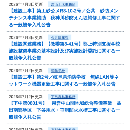
2026年7月3日更新
高山土木事務所
【建設工事】第工砂公メR8-10-2号／公共 砂防メン
テナンス事業補助 秋神川砂防えん堤補修工事に関す
る一般競争入札公告
2026年7月3日更新
公共建築課
【建設関連業務】【教委第8-41号】郡上特別支援学校
施設整備事業の基本設計及び実施設計委託に関する一
般競争入札公告
2026年7月2日更新
消防学校
【建設工事】第2号／岐阜県消防学校 無線LAN等ネ
ットワーク機器更新工事に関する一般競争入札公告
2026年7月2日更新
下呂農林事務所
【下中第0801号】 県営中山間地域総合整備事業 益
田南部地区 下谷用水・笹洞防火水槽工事に関する一
般競争入札公告
2026年7月2日更新
恵那土木事務所