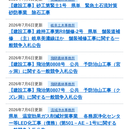
【建設工事】砂工第緊土1号 県単 緊急土石流対策
砂防事業 除石工事
2026年7月6日更新
岐阜土木事務所
【建設工事】維持工事第R8舗修-2号 県単 舗装道補
修 （主）岐阜美濃線ほか 舗装補修工事に関する一
般競争入札公告
2026年7月6日更新
飛騨農林事務所
【建設工事】飛治第0808号 公共 予防治山工事（宮
ヶ洞）に関する一般競争入札公告
2026年7月6日更新
飛騨農林事務所
【建設工事】飛治第0807号 公共 予防治山工事（ク
ズレ洞）に関する一般競争入札公告
2026年7月6日更新
流域浄水事務所
県単 温室効果ガス削減対策事業 各務原浄化センタ
ー等LED化工事（債務）(第501－AE－1号)に関する