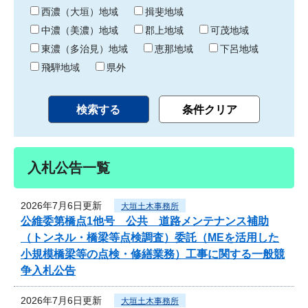
り
西濃（大垣）地域
揖斐地域
中濃（美濃）地域
郡上地域
可茂地域
東濃（多治見）地域
恵那地域
下呂地域
飛騨地域
県外
入札公告一覧
2026年7月6日更新
大垣土木事務所
公維委第橋点1他号 公共 道路メンテナンス補助
（トンネル・橋梁等点検調査）委託（MEを活用した
小規模橋梁等の点検・修繕業務）工事に関する一般競
争入札公告
2026年7月6日更新
大垣土木事務所