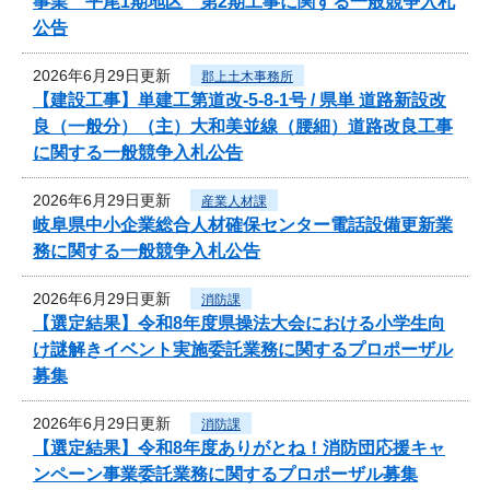
事業 平尾1期地区 第2期工事に関する一般競争入札
公告
2026年6月29日更新
郡上土木事務所
【建設工事】単建工第道改-5-8-1号 / 県単 道路新設改
良（一般分）（主）大和美並線（腰細）道路改良工事
に関する一般競争入札公告
2026年6月29日更新
産業人材課
岐阜県中小企業総合人材確保センター電話設備更新業
務に関する一般競争入札公告
2026年6月29日更新
消防課
【選定結果】令和8年度県操法大会における小学生向
け謎解きイベント実施委託業務に関するプロポーザル
募集
2026年6月29日更新
消防課
【選定結果】令和8年度ありがとね！消防団応援キャ
ンペーン事業委託業務に関するプロポーザル募集