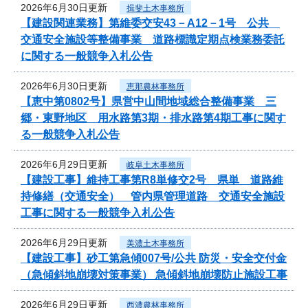
2026年6月30日更新
揖斐土木事務所
【建設関連業務】第維委交安43－A12－1号 公共
交通安全施設等整備事業 道路標識定期点検業務委託
に関する一般競争入札公告
2026年6月30日更新
恵那農林事務所
【恵中第0802号】県営中山間地域総合整備事業 三
郷・東野地区 用水路第3期・排水路第4期工事に関す
る一般競争入札公告
2026年6月29日更新
岐阜土木事務所
【建設工事】維持工事第R8単修交2号 県単 道路維
持修繕（交通安全） 管内県管理道路 交通安全施設
工事に関する一般競争入札公告
2026年6月29日更新
美濃土木事務所
【建設工事】砂工第急傾007号/公共 防災・安全交付金
（急傾斜地崩壊対策事業） 急傾斜地崩壊防止施設工事
2026年6月29日更新
西濃農林事務所