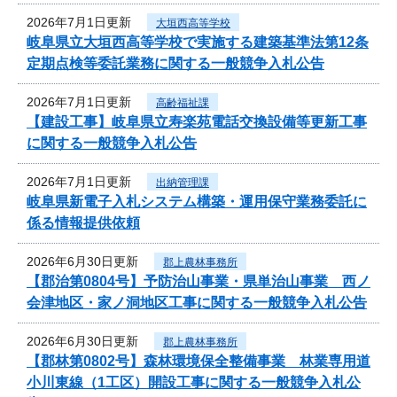
2026年7月1日更新
大垣西高等学校
岐阜県立大垣西高等学校で実施する建築基準法第12条
定期点検等委託業務に関する一般競争入札公告
2026年7月1日更新
高齢福祉課
【建設工事】岐阜県立寿楽苑電話交換設備等更新工事
に関する一般競争入札公告
2026年7月1日更新
出納管理課
岐阜県新電子入札システム構築・運用保守業務委託に
係る情報提供依頼
2026年6月30日更新
郡上農林事務所
【郡治第0804号】予防治山事業・県単治山事業 西ノ
会津地区・家ノ洞地区工事に関する一般競争入札公告
2026年6月30日更新
郡上農林事務所
【郡林第0802号】森林環境保全整備事業 林業専用道
小川東線（1工区）開設工事に関する一般競争入札公