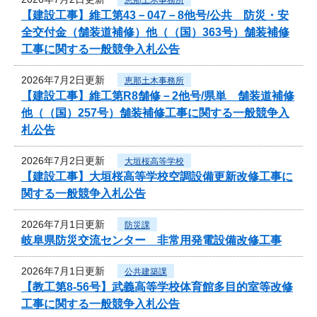
【建設工事】維工第43－047－8他号/公共 防災・安
全交付金（舗装道補修）他（（国）363号）舗装補修
工事に関する一般競争入札公告
2026年7月2日更新
恵那土木事務所
【建設工事】維工第R8舗修－2他号/県単 舗装道補修
他（（国）257号）舗装補修工事に関する一般競争入
札公告
2026年7月2日更新
大垣桜高等学校
【建設工事】大垣桜高等学校空調設備更新改修工事に
関する一般競争入札公告
2026年7月1日更新
防災課
岐阜県防災交流センター 非常用発電設備改修工事
2026年7月1日更新
公共建築課
【教工第8-56号】武義高等学校体育館多目的室等改修
工事に関する一般競争入札公告