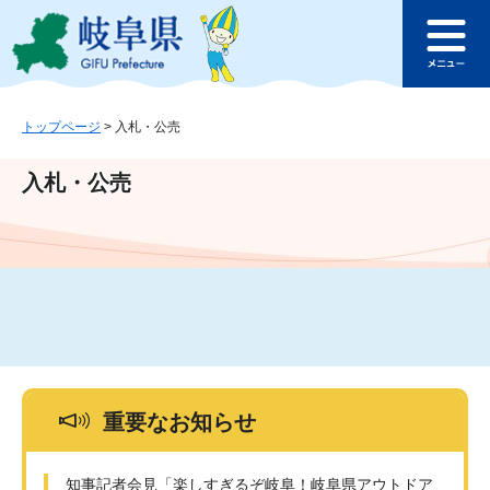
ペ
メ
このページの本文へ
ー
ニ
メ
ジ
ュ
ニ
の
ー
ュ
先
を
ー
頭
飛
トップページ
>
入札・公売
で
ば
す
し
入札・公売
。
て
本
文
へ
重要なお知らせ
知事記者会見「楽しすぎるぞ岐阜！岐阜県アウトドア