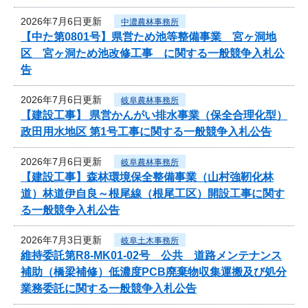
2026年7月6日更新
中濃農林事務所
【中た第0801号】県営ため池等整備事業 宮ヶ洞地
区 宮ヶ洞ため池改修工事 に関する一般競争入札公
告
2026年7月6日更新
岐阜農林事務所
【建設工事】 県営かんがい排水事業（保全合理化型）
政田用水地区 第1号工事に関する一般競争入札公告
2026年7月6日更新
岐阜農林事務所
【建設工事】森林環境保全整備事業（山村強靭化林
道）林道伊自良～根尾線（根尾工区）開設工事に関す
る一般競争入札公告
2026年7月3日更新
岐阜土木事務所
維持委託第R8-MK01-02号 公共 道路メンテナンス
補助（橋梁補修）低濃度PCB廃棄物収集運搬及び処分
業務委託に関する一般競争入札公告