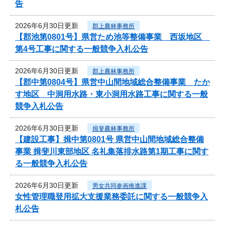
告
2026年6月30日更新
郡上農林事務所
【郡池第0801号】県営ため池等整備事業 西坂地区
第4号工事に関する一般競争入札公告
2026年6月30日更新
郡上農林事務所
【郡中第0804号】県営中山間地域総合整備事業 たか
す地区 中洞用水路・東小洞用水路工事に関する一般
競争入札公告
2026年6月30日更新
揖斐農林事務所
【建設工事】揖中第0801号 県営中山間地域総合整備
事業 揖斐川東部地区 名礼集落排水路第1期工事に関す
る一般競争入札公告
2026年6月30日更新
男女共同参画推進課
女性管理職登用拡大支援業務委託に関する一般競争入
札公告