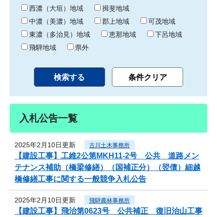
り
西濃（大垣）地域
揖斐地域
中濃（美濃）地域
郡上地域
可茂地域
東濃（多治見）地域
恵那地域
下呂地域
飛騨地域
県外
入札公告一覧
2025年2月10日更新
古川土木事務所
【建設工事】工維2公第MKH11-2号 公共 道路メン
テナンス補助（橋梁修繕）（国補正分）（翌債）細越
橋修繕工事に関する一般競争入札公告
2025年2月10日更新
飛騨農林事務所
【建設工事】飛治第0623号 公共補正 復旧治山工事