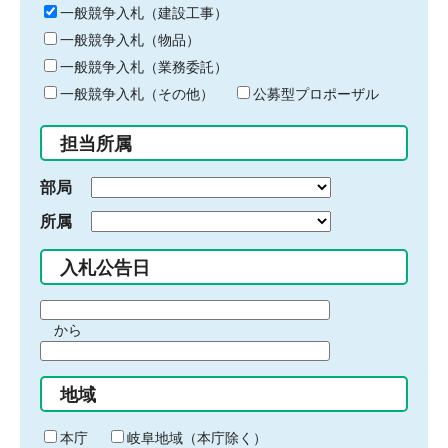
キ
一般競争入札（建設工事）
ー
一般競争入札（物品）
ワ
一般競争入札（業務委託）
ー
ド
一般競争入札（その他）
公募型プロポーザル
を
入
担当所属
力
部局
所属
入札公告日
期
から
間
期
の
間
始
地域
の
ま
終
り
わ
本庁
岐阜地域（本庁除く）