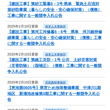
【建設工事】第砂工緊暮6－3号 県単 緊急土石流対
策砂防事業（暮らしの安全・安心確保対策）（債務）
工事に関する一般競争入札公告
2025年2月10日更新
揖斐土木事務所
【建設工事】第河工河修暮6－6号 県単 河川維持修
繕事業（暮らしの安全・安心確保対策）（債務）工事
に関する一般競争入札公告
2025年2月10日更新
揖斐土木事務所
【建設工事】第維工災防－1号 公共 土砂災害対策
（災害防除）（国補正）（債務）工事に関する一般競
争入札公告
2025年2月10日更新
恵那農林事務所
【恵池第0605号】県営ため池等整備事業 中津川1期
地区 新溜池改修第4期工事に関する一般競争入札公
告