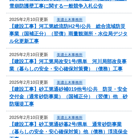
雪崩防護壁工事に関する一般競争入札公告
2025年2月10日更新
美濃土木事務所
【建設工事】河工第総流防H2号/公共 総合流域防災
事業（国補正分）（翌債）雨量観測所・水位局デジタ
ル化更新工事
2025年2月10日更新
美濃土木事務所
【建設工事】河工第局改安1号/県単 河川局部改良事
業（暮らしの安全・安心確保対策費）（債務）工事
2025年2月10日更新
美濃土木事務所
【建設工事】砂工第通砂補019他号/公共 防災・安全
交付金（通常砂防事業）（国補正分）（翌債）他 砂
防堰堤工事
2025年2月10日更新
美濃土木事務所
【建設工事】砂工第通砂暮2号/県単 通常砂防事業
（暮らしの安全・安心確保対策）他（債務）渓流保全