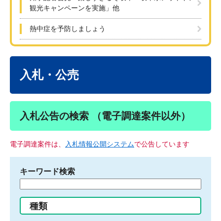
観光キャンペーンを実施」他
熱中症を予防しましょう
本
文
入札・公売
入札公告の検索 （電子調達案件以外）
電子調達案件は、
入札情報公開システム
で公告しています
キーワード検索
検
索
す
種類
る