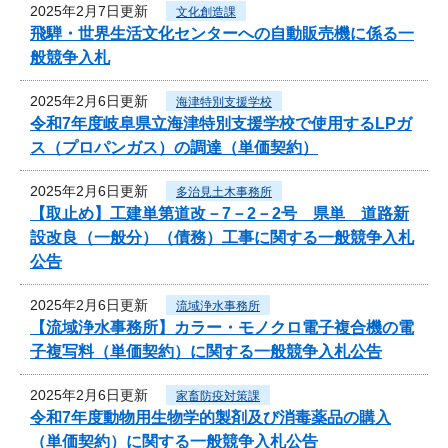
2025年2月7日更新
文化創造課
飛騨・世界生活文化センターへの自動販売機に係る一
般競争入札
2025年2月6日更新
海津特別支援学校
令和7年度岐阜県立海津特別支援学校で使用するLPガ
ス（プロパンガス）の調達（単価契約）
2025年2月6日更新
多治見土木事務所
【取止め】工建単第道改－7－2－2号 県単 道路新
設改良（一般分）（債務）工事に関する一般競争入札
公告
2025年2月6日更新
流域浄水事務所
【流域浄水事務所】カラー・モノクロ電子複合機の電
子複写料（単価契約）に関する一般競争入札公告
2025年2月6日更新
家畜防疫対策課
令和7年度動物用生物学的製剤及び消毒薬品の購入
（単価契約）に関する一般競争入札公告