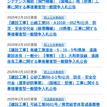
ンテナンス補助（洞門補修）（国補正）他（翌債）工
事に関する事後審査型一般競争入札公告
2025年2月10日更新
郡上土木事務所
【建設工事】公維工第55－A101B－05Z号/公共 防
災・安全交付金（除雪機械）（0県債）工事に関する
事後審査型一般競争入札公告
2025年2月10日更新
郡上土木事務所
【建設工事】単建工第道改－5－10－5号/県単 道路
新設改良（一般分）【債務】（主）大和美並線 道路
改良工事に関する事後審査型一般競争入札公告
2025年2月10日更新
郡上土木事務所
【建設工事】公砂工第R6-3-1号/公共 防災・安全交
付金（通常砂防事業）（国補正・翌債）工事に関する
事後審査型一般競争入札公告
2025年2月10日更新
可茂農林事務所
【建設工事】可経工第0601号／県営経営体育成基盤整