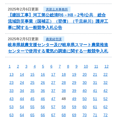
2025年2月6日更新
恵那土木事務所
【建設工事】河工第公総清R6－H8－2号/公共 総合
流域防災事業（国補正）（翌債）（千旦林川）護岸工
事に関する一般競争入札公告
2025年2月5日更新
農業経営課
岐阜県就農支援センター及び岐阜県スマート農業推進
センターで使用する電気の調達に関する一般競争入札
1
2
3
4
5
6
7
8
9
10
11
12
13
14
15
16
17
18
19
20
21
22
23
24
25
26
27
28
29
30
31
32
33
34
35
36
37
38
39
40
41
42
43
44
45
46
47
48
49
50
51
52
53
54
55
56
57
58
59
60
61
62
63
64
65
66
67
68
69
70
71
72