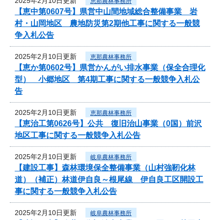
2025年2月10日更新
恵那農林事務所
【恵中第0607号】県営中山間地域総合整備事業 岩
村・山岡地区 農地防災第2期他工事に関する一般競
争入札公告
2025年2月10日更新
恵那農林事務所
【恵か第0602号】県営かんがい排水事業（保全合理化
型） 小郷地区 第4期工事に関する一般競争入札公
告
2025年2月10日更新
恵那農林事務所
【恵治工第0626号】公共 復旧治山事業（0国）前沢
地区工事に関する一般競争入札公告
2025年2月10日更新
岐阜農林事務所
【建設工事】森林環境保全整備事業（山村強靭化林
道）（補正）林道伊自良～根尾線 伊自良工区開設工
事に関する一般競争入札公告
2025年2月10日更新
岐阜農林事務所