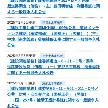
【建設関連業務】建委第道調－恵2－B号／県単 一
般道路調査（債務）（主）豊田明智線 測量委託に関
する一般競争入札公告
2025年2月6日更新
恵那土木事務所
【建設工事】維工第MKH08－09号/公共 道路メンテ
ナンス補助（橋梁補修）（国補正）（翌債）（（主）
中津川南木曽線）釜橋補修工事に関する一般競争入札
公告
2025年2月6日更新
恵那土木事務所
【建設関連業務】建委第道改－8－21－C号／県単
道路新設改良（債務）（一）恵那八百津線 測量委託
に関する一般競争入札公告
2025年2月6日更新
恵那土木事務所
【建設関連業務】建委第R6－11－A01－011－C号／
公共 防災・安全交付金（国補正分）（翌債）
（（国）257号）擁壁工設計委託に関する一般競争入
札公告