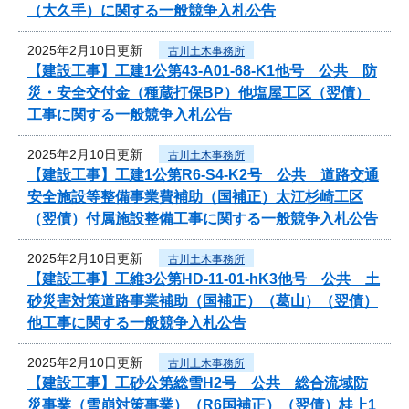
（大久手）に関する一般競争入札公告
2025年2月10日更新
古川土木事務所
【建設工事】工建1公第43-A01-68-K1他号 公共 防
災・安全交付金（種蔵打保BP）他塩屋工区（翌債）
工事に関する一般競争入札公告
2025年2月10日更新
古川土木事務所
【建設工事】工建1公第R6-S4-K2号 公共 道路交通
安全施設等整備事業費補助（国補正）太江杉崎工区
（翌債）付属施設整備工事に関する一般競争入札公告
2025年2月10日更新
古川土木事務所
【建設工事】工維3公第HD-11-01-hK3他号 公共 土
砂災害対策道路事業補助（国補正）（葛山）（翌債）
他工事に関する一般競争入札公告
2025年2月10日更新
古川土木事務所
【建設工事】工砂公第総雪H2号 公共 総合流域防
災事業（雪崩対策事業）（R6国補正）（翌債）桂上1