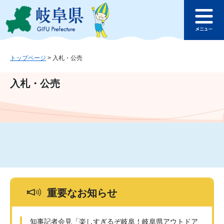
ペ
メ
このページの本文へ
ー
ニ
メ
ジ
ュ
ニ
の
ー
ュ
先
を
ー
頭
飛
トップページ
>
入札・公売
で
ば
す
し
入札・公売
。
て
本
文
へ
重要なお知らせ
知事記者会見「楽しすぎるぞ岐阜！岐阜県アウトドア