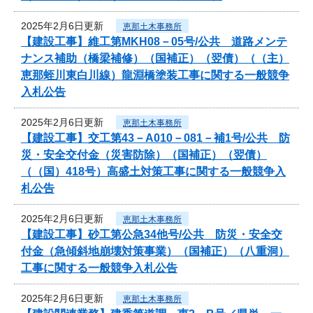
2025年2月6日更新
恵那土木事務所
【建設工事】維工第MKH08－05号/公共 道路メンテ
ナンス補助（橋梁補修）（国補正）（翌債）（（主）
恵那蛭川東白川線）龍淵橋塗装工事に関する一般競争
入札公告
2025年2月6日更新
恵那土木事務所
【建設工事】交工第43－A010－081－補1号/公共 防
災・安全交付金（災害防除）（国補正）（翌債）
（（国）418号）高盛土対策工事に関する一般競争入
札公告
2025年2月6日更新
恵那土木事務所
【建設工事】砂工第公急34他号/公共 防災・安全交
付金（急傾斜地崩壊対策事業）（国補正）（八重洞）
工事に関する一般競争入札公告
2025年2月6日更新
恵那土木事務所