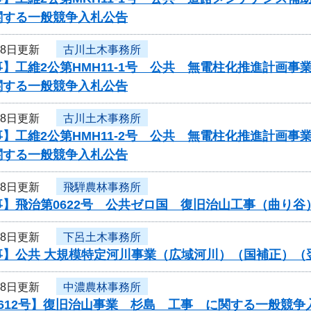
関する一般競争入札公告
18日更新
古川土木事務所
】工維2公第HMH11-1号 公共 無電柱化推進計画
関する一般競争入札公告
18日更新
古川土木事務所
】工維2公第HMH11-2号 公共 無電柱化推進計画
関する一般競争入札公告
18日更新
飛騨農林事務所
事】飛治第0622号 公共ゼロ国 復旧治山工事（曲り
18日更新
下呂土木事務所
事】公共 大規模特定河川事業（広域河川）（国補正）（
18日更新
中濃農林事務所
612号】復旧治山事業 杉島 工事 に関する一般競争