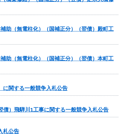
事業補助（無電柱化）（国補正分）（翌債）殿町工
事業補助（無電柱化）（国補正分）（翌債）本町工
谷）に関する一般競争入札公告
翌債）飛騨川1工事に関する一般競争入札公告
入札公告