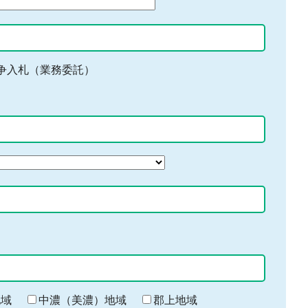
争入札（業務委託）
地域
中濃（美濃）地域
郡上地域