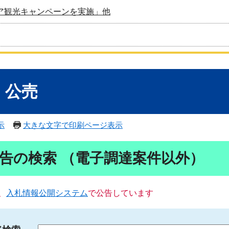
ア観光キャンペーンを実施」他
・公売
示
大きな文字で印刷ページ表示
告の検索 （電子調達案件以外）
、
入札情報公開システム
で公告しています