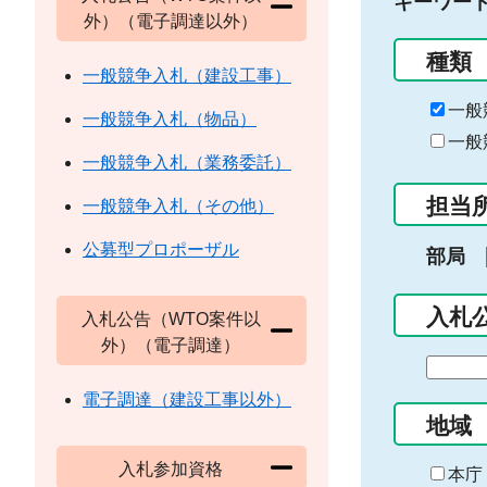
キーワー
外）（電子調達以外）
種類
一般競争入札（建設工事）
一般
一般競争入札（物品）
一般
一般競争入札（業務委託）
担当
一般競争入札（その他）
公募型プロポーザル
部局
入札
入札公告（WTO案件以
外）（電子調達）
期
間
電子調達（建設工事以外）
の
地域
始
入札参加資格
ま
本庁