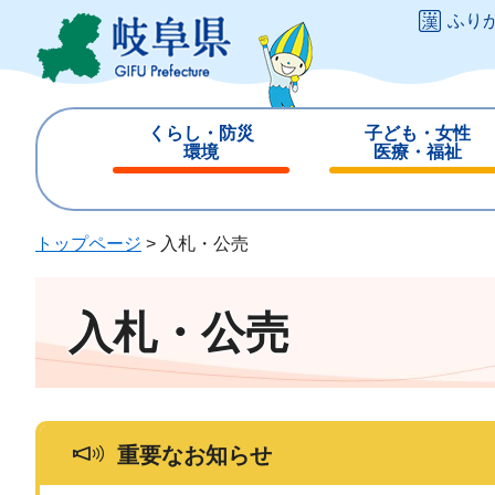
ペ
メ
ふり
ー
ニ
ジ
ュ
の
ー
先
を
くらし・防災
子ども・女性
頭
飛
環境
医療・福祉
で
ば
閉
閉
す
し
じ
じ
。
て
る
る
トップページ
>
入札・公売
本
文
へ
入札・公売
重要なお知らせ