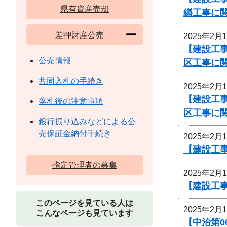
県有資産売却
繕工事に
差押財産公売
2025年2月
【建設工事
公売情報
区工事に
共同入札の手続き
2025年2月
【建設工事
落札後の注意事項
区工事に
銀行振り込みなどによる公
売保証金納付手続き
2025年2月
【建設工
指定管理者の募集
2025年2月
【建設工
このページを見ている人は
2025年2月
こんなページも見ています
【中治第0