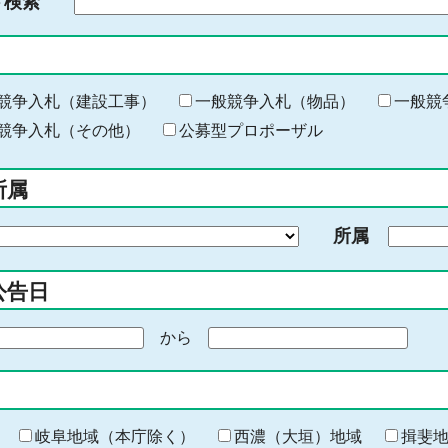
ド検索
検
索
す
る
キ
競争入札（建設工事）
一般競争入札（物品）
一般競
ー
競争入札（その他）
公募型プロポーザル
ワ
ー
所属
ド
を
所属
入
力
公告日
から
期
間
の
終
わ
岐阜地域（本庁除く）
西濃（大垣）地域
揖斐