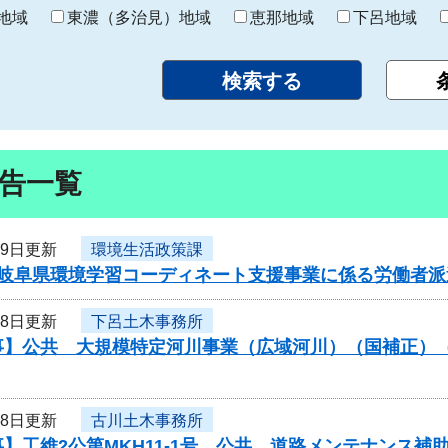
り
地域
東濃（多治見）地域
恵那地域
下呂地域
告一覧
19日更新
環境生活政策課
岐阜県環境学習コーディネート支援事業に係る労働者派遣
18日更新
下呂土木事務所
事】公共 大規模特定河川事業（広域河川）（国補正）
18日更新
古川土木事務所
】工維2公第MKH11-1号 公共 道路メンテナンス