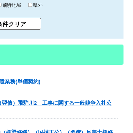
飛騨地域
県外
業務(単価契約)
（翌債）飛騨川2 工事に関する一般競争入札公
補助（橋梁修繕）（国補正分）（翌債）足宗大橋修