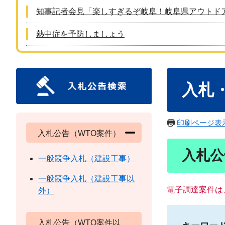
知事記者会見「楽しすぎるぞ岐阜！岐阜県アウトド
熱中症を予防しましょう
本
入札
文
印刷ページ表
入札公告（WTO案件）
入札公
一般競争入札（建設工事）
一般競争入札（建設工事以
電子調達案件は
外）
入札公告（WTO案件以