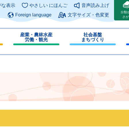
このページの本文へ
がな表示
やさしい にほんご
音声読み上げ
分類
Foreign language
文字サイズ・色変更
さが
産業・農林水産
社会基盤
労働・観光
まちづくり
閉
閉
じ
じ
る
る