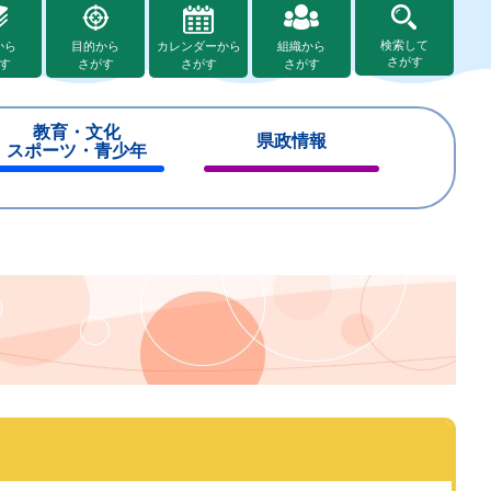
検索して
から
目的から
カレンダーから
組織から
さがす
す
さがす
さがす
さがす
教育・文化
県政情報
スポーツ・青少年
閉
閉
じ
じ
る
る