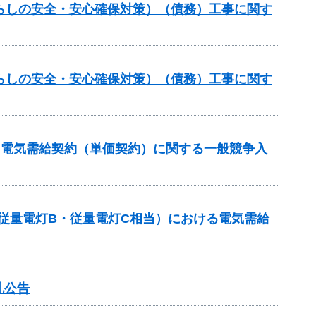
らしの安全・安心確保対策）（債務）工事に関す
らしの安全・安心確保対策）（債務）工事に関す
る電気需給契約（単価契約）に関する一般競争入
従量電灯B・従量電灯C相当）における電気需給
札公告