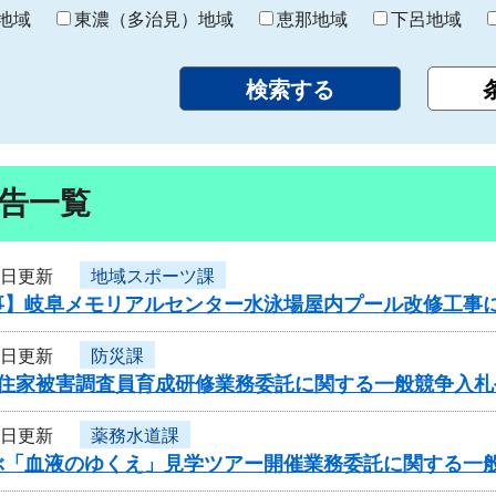
り
地域
東濃（多治見）地域
恵那地域
下呂地域
告一覧
2日更新
地域スポーツ課
事】岐阜メモリアルセンター水泳場屋内プール改修工事
1日更新
防災課
度住家被害調査員育成研修業務委託に関する一般競争入札
1日更新
薬務水道課
ぶ「血液のゆくえ」見学ツアー開催業務委託に関する一