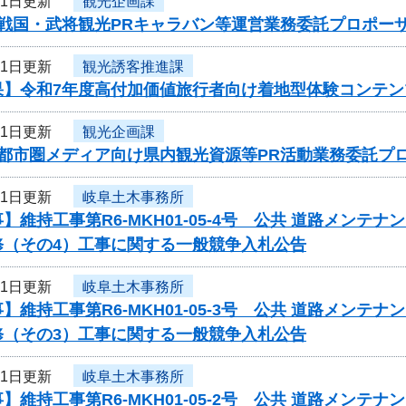
31日更新
観光企画課
度戦国・武将観光PRキャラバン等運営業務委託プロポー
31日更新
観光誘客推進課
果】令和7年度高付加価値旅行者向け着地型体験コンテ
31日更新
観光企画課
度都市圏メディア向け県内観光資源等PR活動業務委託プ
31日更新
岐阜土木事務所
】維持工事第R6-MKH01-05-4号 公共 道路メン
修（その4）工事に関する一般競争入札公告
31日更新
岐阜土木事務所
】維持工事第R6-MKH01-05-3号 公共 道路メン
修（その3）工事に関する一般競争入札公告
31日更新
岐阜土木事務所
】維持工事第R6-MKH01-05-2号 公共 道路メン