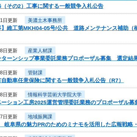
修（その2）工事に関する一般競争入札公告
31日更新
美濃土木事務所
】維工第MKH04-05号/公共 道路メンテナンス補
28日更新
産業人材課
ンターンシップ事業委託業務プロポーザル募集 選定結
28日更新
管財課
有自動車任意保険に関する一般競争入札公告（R7）
28日更新
情報科学芸術大学院大学
ーション工房2025運営管理委託業務のプロポーザル募
27日更新
地域振興課
度 岐阜県の魅力PRのためのミナモを活用した広報戦略