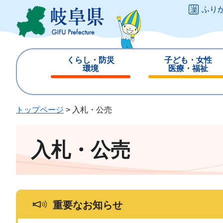
ペ
メ
ふり
ー
ニ
ジ
ュ
の
ー
先
を
くらし・防災
子ども・女性
頭
飛
環境
医療・福祉
で
ば
閉
閉
す
し
じ
じ
。
て
る
る
トップページ
>
入札・公売
本
文
へ
入札・公売
重要なお知らせ