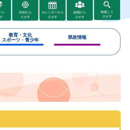
検索して
から
目的から
カレンダーから
組織から
さがす
す
さがす
さがす
さがす
教育・文化
県政情報
スポーツ・青少年
閉
閉
じ
じ
る
る