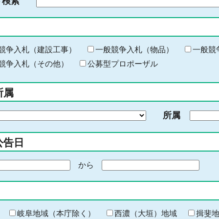
ド検索
検
索
す
る
キ
競争入札（建設工事）
一般競争入札（物品）
一般競
ー
競争入札（その他）
公募型プロポーザル
ワ
ー
所属
ド
を
所属
入
力
公告日
から
期
間
の
終
わ
岐阜地域（本庁除く）
西濃（大垣）地域
揖斐