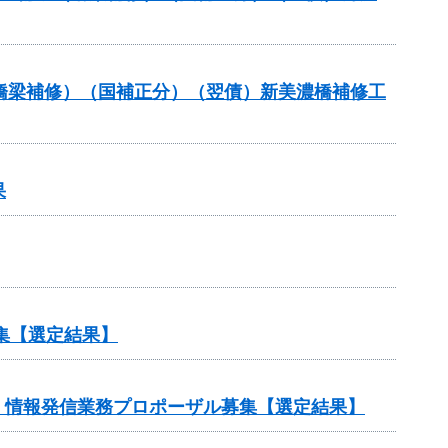
助（橋梁補修）（国補正分）（翌債）新美濃橋補修工
果
集【選定結果】
・情報発信業務プロポーザル募集【選定結果】