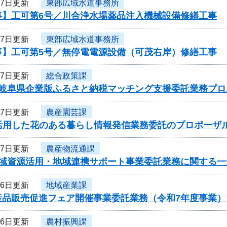
27日更新
東部広域水道事務所
事】工可第6号／川合浄水場薬品注入機械設備修繕工事
27日更新
東部広域水道事務所
事】工可第5号／無停電電源設備（可茂右岸）修繕工事
27日更新
総合政策課
度岐阜県企業版ふるさと納税マッチング支援委託業務プ
27日更新
農産園芸課
を活用した花のある暮らし情報発信業務委託のプロポーザ
27日更新
農産物流通課
地域資源活用・地域連携サポート事業委託業務に関する一
26日更新
地域産業課
産品販売促進フェア開催事業委託業務（令和7年度事業
26日更新
農村振興課