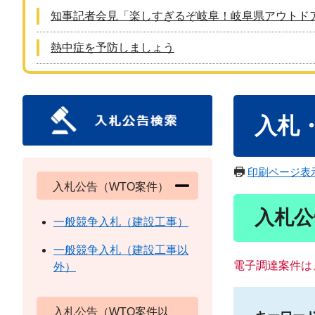
知事記者会見「楽しすぎるぞ岐阜！岐阜県アウトド
熱中症を予防しましょう
本
入札
文
印刷ページ表
入札公告（WTO案件）
入札公
一般競争入札（建設工事）
一般競争入札（建設工事以
電子調達案件は
外）
入札公告（WTO案件以