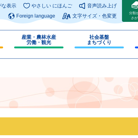
このページの本文へ
がな表示
やさしい にほんご
音声読み上げ
分類
Foreign language
文字サイズ・色変更
さが
産業・農林水産
社会基盤
労働・観光
まちづくり
閉
閉
じ
じ
る
る