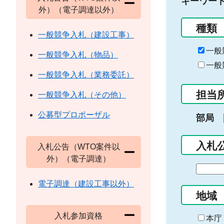
キーワー
外）（電子調達以外）
種類
一般競争入札（建設工事）
一般
一般競争入札（物品）
一般
一般競争入札（業務委託）
担当
一般競争入札（その他）
公募型プロポーザル
部局
入札
入札公告（WTO案件以
外）（電子調達）
期
間
電子調達（建設工事以外）
の
地域
始
入札参加資格
ま
本庁