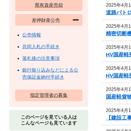
2025年4月
県有資産売却
道路パト
差押財産公売
2025年4月
精密切断
公売情報
共同入札の手続き
2025年4月
HV国産軽
落札後の注意事項
2025年4月
銀行振り込みなどによる公
HV国産
売保証金納付手続き
2025年4月
指定管理者の募集
国産軽貨
2025年4月
このページを見ている人は
【建設工
こんなページも見ています