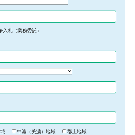
争入札（業務委託）
地域
中濃（美濃）地域
郡上地域