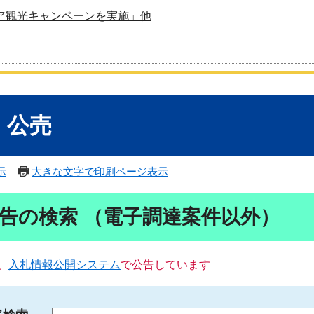
ア観光キャンペーンを実施」他
・公売
示
大きな文字で印刷ページ表示
告の検索 （電子調達案件以外）
、
入札情報公開システム
で公告しています