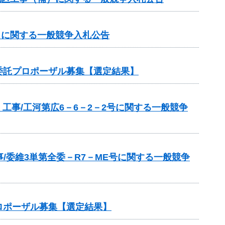
補）に関する一般競争入札公告
委託プロポーザル募集【選定結果】
工事/工河第広6－6－2－2号に関する一般競争
/委維3単第全委－R7－ME号に関する一般競争
ロポーザル募集【選定結果】