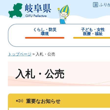
ペ
メ
ふり
ー
ニ
ジ
ュ
の
ー
先
を
くらし・防災
子ども・女性
頭
飛
環境
医療・福祉
で
ば
閉
閉
す
し
じ
じ
。
て
る
る
トップページ
>
入札・公売
本
文
へ
入札・公売
重要なお知らせ