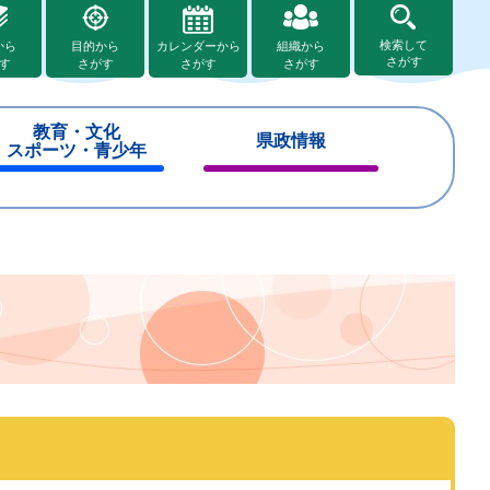
検索して
から
目的から
カレンダーから
組織から
さがす
す
さがす
さがす
さがす
教育・文化
県政情報
スポーツ・青少年
閉
閉
じ
じ
る
る