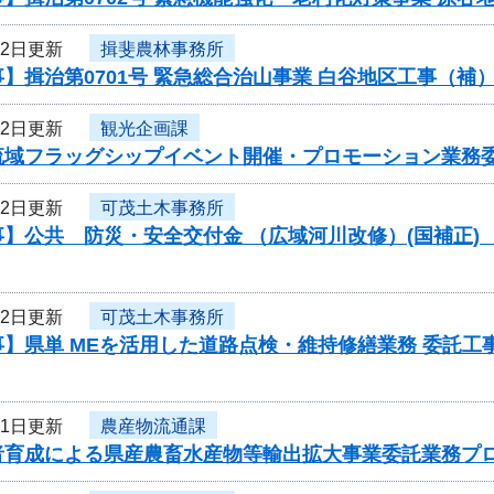
22日更新
揖斐農林事務所
】揖治第0701号 緊急総合治山事業 白谷地区工事（
22日更新
観光企画課
流域フラッグシップイベント開催・プロモーション業務
22日更新
可茂土木事務所
】公共 防災・安全交付金 （広域河川改修）(国補正) 
22日更新
可茂土木事務所
】県単 MEを活用した道路点検・維持修繕業務 委託工事
21日更新
農産物流通課
者育成による県産農畜水産物等輸出拡大事業委託業務プ