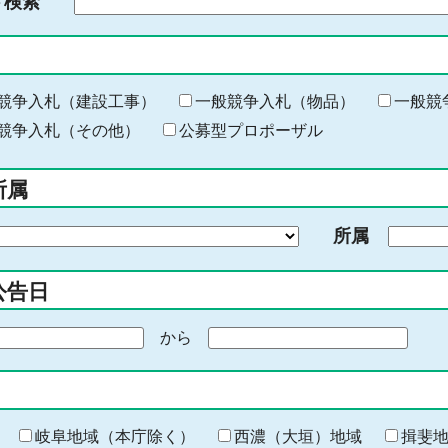
ド検索
検
索
す
る
キ
競争入札（建設工事）
一般競争入札（物品）
一般競
ー
競争入札（その他）
公募型プロポーザル
ワ
ー
所属
ド
を
所属
入
力
公告日
から
期
間
の
終
わ
岐阜地域（本庁除く）
西濃（大垣）地域
揖斐