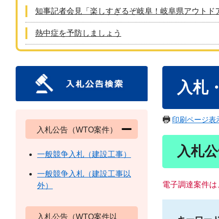
知事記者会見「楽しすぎるぞ岐阜！岐阜県アウトド
熱中症を予防しましょう
本
入札
文
印刷ページ表
入札公告（WTO案件）
入札公
一般競争入札（建設工事）
一般競争入札（建設工事以
電子調達案件は
外）
入札公告（WTO案件以