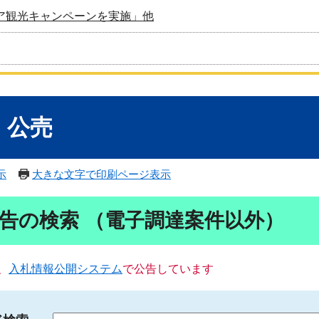
ア観光キャンペーンを実施」他
・公売
示
大きな文字で印刷ページ表示
告の検索 （電子調達案件以外）
、
入札情報公開システム
で公告しています