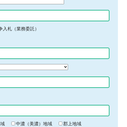
争入札（業務委託）
地域
中濃（美濃）地域
郡上地域