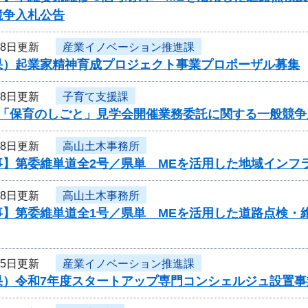
競争入札公告
18日更新
産業イノベーション推進課
果）起業家精神育成プロジェクト事業プロポーザル募集
18日更新
子育て支援課
度「保育のしごと」見学会開催業務委託に関する一般競争
18日更新
高山土木事務所
事】第委維単道全2号／県単 MEを活用した地域インフ
18日更新
高山土木事務所
事】第委維単道全1号／県単 MEを活用した道路点検・
15日更新
産業イノベーション推進課
果）令和7年度スタートアップ専門コンシェルジュ設置事