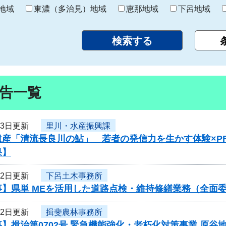
り
地域
東濃（多治見）地域
恵那地域
下呂地域
告一覧
23日更新
里川・水産振興課
遺産「清流長良川の鮎」 若者の発信力を生かす体験×P
果】
22日更新
下呂土木事務所
事】県単 MEを活用した道路点検・維持修繕業務（全面
22日更新
揖斐農林事務所
】揖治第0702号 緊急機能強化・老朽化対策事業 原