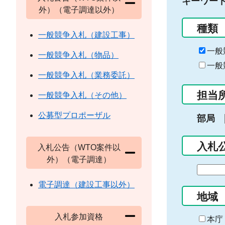
キーワー
外）（電子調達以外）
種類
一般競争入札（建設工事）
一般
一般競争入札（物品）
一般
一般競争入札（業務委託）
担当
一般競争入札（その他）
公募型プロポーザル
部局
入札
入札公告（WTO案件以
外）（電子調達）
期
間
電子調達（建設工事以外）
の
地域
始
入札参加資格
ま
本庁