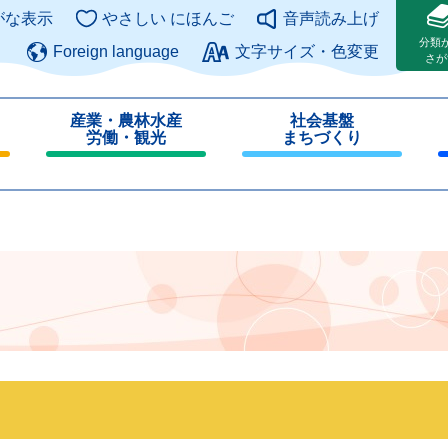
このページの本文へ
がな表示
やさしい にほんご
音声読み上げ
分類
Foreign language
文字サイズ・色変更
さが
産業・農林水産
社会基盤
労働・観光
まちづくり
閉
閉
じ
じ
る
る