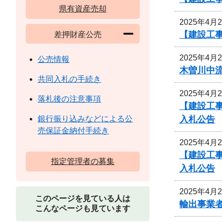
県有資産売却
2025年4月
【建設工事
差押財産公売
2025年4月
公売情報
木曽川中
共同入札の手続き
2025年4月
落札後の注意事項
【建設工事
入札公告
銀行振り込みなどによる公
売保証金納付手続き
2025年4月
【建設工事
指定管理者の募集
入札公告
2025年4月
このページを見ている人は
輸出事業
こんなページも見ています