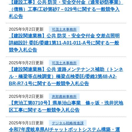
【建設工事】公共 防災・安全交付金（通常砂防事業）
（債務）工事/工砂第砂7－029号に関する一般競争入
札公告
2025年9月2日更新
可茂土木事務所
【建設関連業務】公共 防災・安全交付金 交差点照明
詳細設計 委託/委建1第11-A01-011-A号に関する一般
競争入札公告
2025年9月2日更新
可茂土木事務所
【建設関連業務】公共 道路メンテナンス補助（トンネ
ル・橋梁等点検調査）橋梁点検委託/委維3第48-A2-
BR-R7-1号に関する一般競争入札公告
2025年9月2日更新
恵那農林事務所
【恵治工第0710号】県単治山事業 條ヶ坂・洗井沢地
区工事に関する一般競争入札公告
2025年9月1日更新
デジタル戦略推進課
令和7年度岐阜県AIチャットボットシステム構築・運