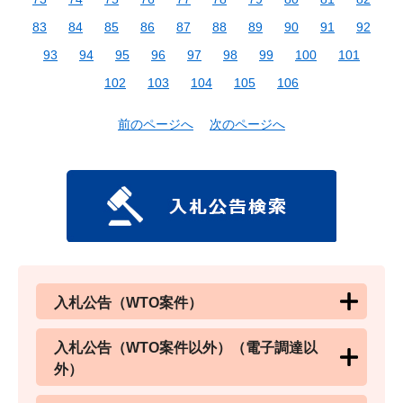
83
84
85
86
87
88
89
90
91
92
93
94
95
96
97
98
99
100
101
102
103
104
105
106
前のページへ
次のページへ
入札公告（WTO案件）
入札公告（WTO案件以外）（電子調達以
外）