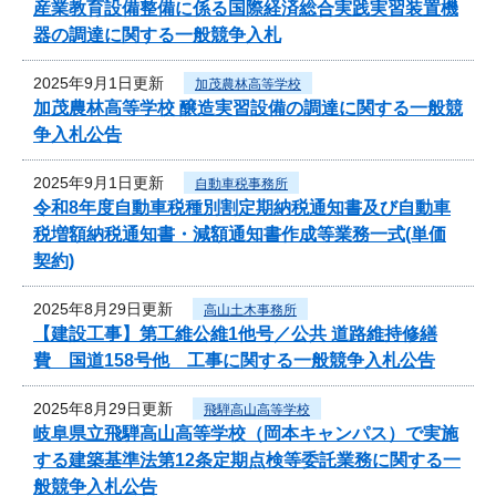
産業教育設備整備に係る国際経済総合実践実習装置機
器の調達に関する一般競争入札
2025年9月1日更新
加茂農林高等学校
加茂農林高等学校 醸造実習設備の調達に関する一般競
争入札公告
2025年9月1日更新
自動車税事務所
令和8年度自動車税種別割定期納税通知書及び自動車
税増額納税通知書・減額通知書作成等業務一式(単価
契約)
2025年8月29日更新
高山土木事務所
【建設工事】第工維公維1他号／公共 道路維持修繕
費 国道158号他 工事に関する一般競争入札公告
2025年8月29日更新
飛騨高山高等学校
岐阜県立飛騨高山高等学校（岡本キャンパス）で実施
する建築基準法第12条定期点検等委託業務に関する一
般競争入札公告