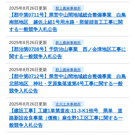
2025年8月26日更新
郡上農林事務所
【郡中第0711号】県営中山間地域総合整備事業 白鳥
南部地区 越佐上組1号用水路・那留頭首工工事に関
する一般競争入札公告
2025年8月26日更新
郡上農林事務所
【郡治第0708号】予防治山事業 西ノ会津地区工事に
関する一般競争入札公告
2025年8月26日更新
郡上農林事務所
【郡中第0712号】県営中山間地域総合整備事業 白鳥
北部地区 神社・芝原集落道第4号工事に関する一般
競争入札公告
2025年8月26日更新
古川土木事務所
【建設工事】工建1単第道改-11-3-K1他号 県単 道
路新設改良事業（債務）麻生野1工区工事に関する一
般競争入札公告