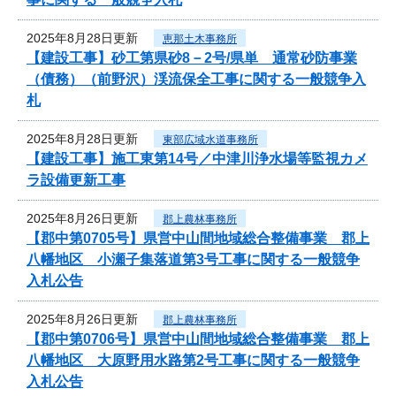
2025年8月28日更新
恵那土木事務所
【建設工事】砂工第県砂8－2号/県単 通常砂防事業
（債務）（前野沢）渓流保全工事に関する一般競争入
札
2025年8月28日更新
東部広域水道事務所
【建設工事】施工東第14号／中津川浄水場等監視カメ
ラ設備更新工事
2025年8月26日更新
郡上農林事務所
【郡中第0705号】県営中山間地域総合整備事業 郡上
八幡地区 小瀬子集落道第3号工事に関する一般競争
入札公告
2025年8月26日更新
郡上農林事務所
【郡中第0706号】県営中山間地域総合整備事業 郡上
八幡地区 大原野用水路第2号工事に関する一般競争
入札公告