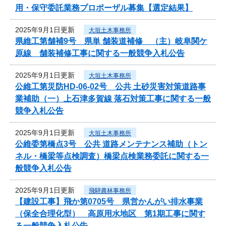
用・保守委託業務プロポーザル募集【選定結果】
2025年9月1日更新
大垣土木事務所
県維工第舗補9号 県単 舗装道補修 （主）岐阜関ケ
原線 舗装補修工事に関する一般競争入札公告
2025年9月1日更新
大垣土木事務所
公維工第災防HD-06-02号 公共 土砂災害対策道路事
業補助（一）上石津多賀線 落石対策工事に関する一般
競争入札公告
2025年9月1日更新
大垣土木事務所
公維委第橋点3号 公共 道路メンテナンス補助（トン
ネル・橋梁等点検調査）橋梁点検業務委託に関する一
般競争入札公告
2025年9月1日更新
飛騨農林事務所
【建設工事】飛か第0705号 県営かんがい排水事業
（保全合理化型） 高原用水地区 第1期工事に関す
る一般競争入札公告