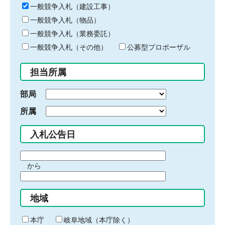
キ
一般競争入札（建設工事）
ー
一般競争入札（物品）
ワ
一般競争入札（業務委託）
ー
ド
一般競争入札（その他）
公募型プロポーザル
を
入
担当所属
力
部局
所属
入札公告日
期
から
間
期
の
間
始
地域
の
ま
終
り
わ
本庁
岐阜地域（本庁除く）