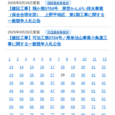
2025年8月26日更新
飛騨農林事務所
【建設工事】飛か第0704号 県営かんがい排水事業
（保全合理化型） 上野平地区 第1期工事に関する
一般競争入札公告
2025年8月26日更新
可茂農林事務所
【建設工事】可治工第0704号／県単治山事業小鳥屋工
事に関する一般競争入札公告
1
2
3
4
5
6
7
8
9
10
11
12
13
14
15
16
17
18
19
20
21
22
23
24
25
26
27
28
29
30
31
32
33
34
35
36
37
38
39
40
41
42
43
44
45
46
47
48
49
50
51
52
53
54
55
56
57
58
59
60
61
62
63
64
65
66
67
68
69
70
71
72
73
74
75
76
77
78
79
80
81
82