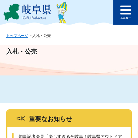
ペ
メ
このページの本文へ
ー
ニ
メ
ジ
ュ
ニ
の
ー
ュ
先
を
ー
頭
飛
トップページ
>
入札・公売
で
ば
す
し
入札・公売
。
て
本
文
へ
重要なお知らせ
知事記者会見「楽しすぎるぞ岐阜！岐阜県アウトドア