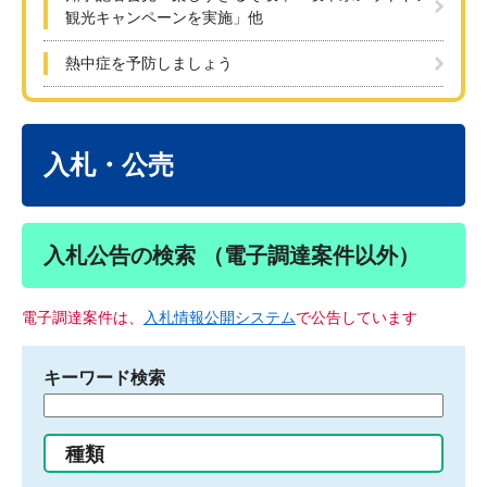
観光キャンペーンを実施」他
熱中症を予防しましょう
本
文
入札・公売
入札公告の検索 （電子調達案件以外）
電子調達案件は、
入札情報公開システム
で公告しています
キーワード検索
検
索
す
種類
る