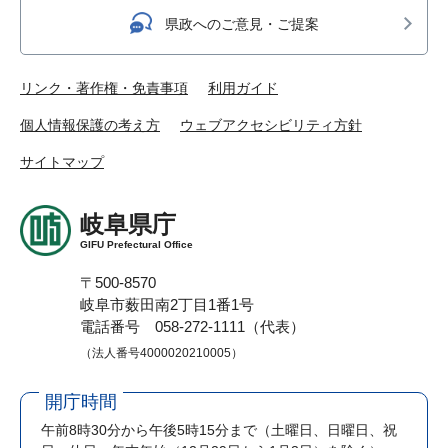
県政へのご意見・ご提案
リンク・著作権・免責事項
利用ガイド
個人情報保護の考え方
ウェブアクセシビリティ方針
サイトマップ
岐阜県庁
GIFU Prefectural Office
〒500-8570
岐阜市薮田南2丁目1番1号
電話番号 058-272-1111（代表）
（法人番号4000020210005）
開庁時間
午前8時30分から午後5時15分まで
（土曜日、日曜日、祝