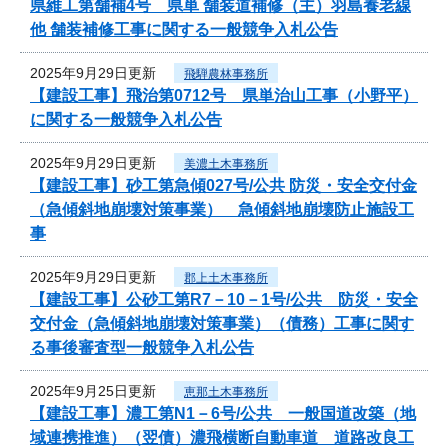
県維工第舗補4号 県単 舗装道補修（主）羽島養老線
他 舗装補修工事に関する一般競争入札公告
2025年9月29日更新
飛騨農林事務所
【建設工事】飛治第0712号 県単治山工事（小野平）
に関する一般競争入札公告
2025年9月29日更新
美濃土木事務所
【建設工事】砂工第急傾027号/公共 防災・安全交付金
（急傾斜地崩壊対策事業） 急傾斜地崩壊防止施設工
事
2025年9月29日更新
郡上土木事務所
【建設工事】公砂工第R7－10－1号/公共 防災・安全
交付金（急傾斜地崩壊対策事業）（債務）工事に関す
る事後審査型一般競争入札公告
2025年9月25日更新
恵那土木事務所
【建設工事】濃工第N1－6号/公共 一般国道改築（地
域連携推進）（翌債）濃飛横断自動車道 道路改良工