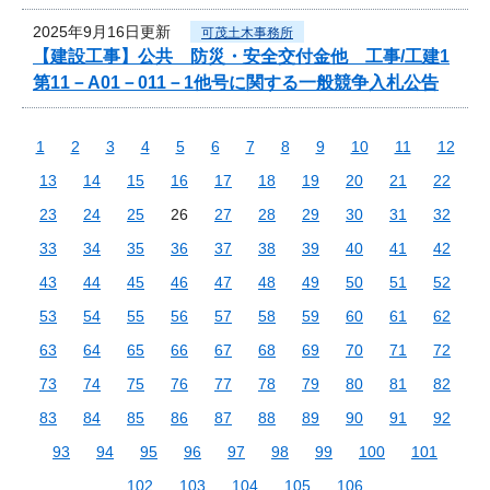
2025年9月16日更新
可茂土木事務所
【建設工事】公共 防災・安全交付金他 工事/工建1
第11－A01－011－1他号に関する一般競争入札公告
1
2
3
4
5
6
7
8
9
10
11
12
13
14
15
16
17
18
19
20
21
22
23
24
25
26
27
28
29
30
31
32
33
34
35
36
37
38
39
40
41
42
43
44
45
46
47
48
49
50
51
52
53
54
55
56
57
58
59
60
61
62
63
64
65
66
67
68
69
70
71
72
73
74
75
76
77
78
79
80
81
82
83
84
85
86
87
88
89
90
91
92
93
94
95
96
97
98
99
100
101
102
103
104
105
106