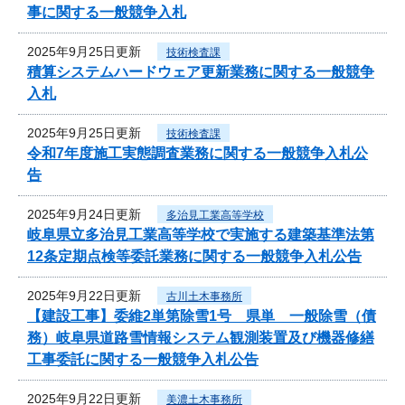
事に関する一般競争入札
2025年9月25日更新
技術検査課
積算システムハードウェア更新業務に関する一般競争
入札
2025年9月25日更新
技術検査課
令和7年度施工実態調査業務に関する一般競争入札公
告
2025年9月24日更新
多治見工業高等学校
岐阜県立多治見工業高等学校で実施する建築基準法第
12条定期点検等委託業務に関する一般競争入札公告
2025年9月22日更新
古川土木事務所
【建設工事】委維2単第除雪1号 県単 一般除雪（債
務）岐阜県道路雪情報システム観測装置及び機器修繕
工事委託に関する一般競争入札公告
2025年9月22日更新
美濃土木事務所