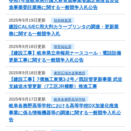
令和7年度岐阜県介護人材育成事業者認定制度普及促
進事業委託業務に関する一般競争入札公告
2025年9月19日更新
技術検査課
建設CALS/EC用大判カラープリンタの調達・更新業
務に関する一般競争入札
2025年9月18日更新
障害福祉課
【建設工事】岐阜県立幸報苑ナースコール・電話設備
更新工事に関する一般競争入札公告
2025年9月18日更新
東部広域水道事務所
【建設工事】7債施工東第3-2号／既設管更新事業 武並
支線送水管更新（7工区JR横断）推進工事
2025年9月17日更新
岐阜各務野高等学校
岐阜各務野高等学校における高等学校DX加速化推進
事業に係る情報機器等の調達に関する一般競争入札公
告