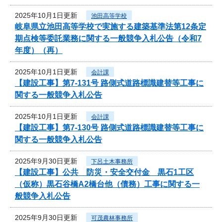
2025年10月1日更新
池田高等学校
岐阜県立池田高等学校で実施する建築基準法第12条定
期点検等委託業務に関する一般競争入札公告（令和7
年度）（再）
2025年10月1日更新
会計課
【建設工事】第7-131号 路側式道路標識建替等工事に
関する一般競争入札公告
2025年10月1日更新
会計課
【建設工事】第7-130号 路側式道路標識建替等工事に
関する一般競争入札公告
2025年9月30日更新
下呂土木事務所
【建設工事】公共 防災・安全交付金 黒石1工区
（仮称）黒石谷橋A2橋台他（債務）工事に関する一
般競争入札公告
2025年9月30日更新
可茂農林事務所