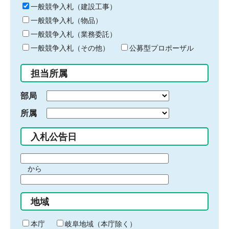
キ
一般競争入札（建設工事）
ー
一般競争入札（物品）
ワ
一般競争入札（業務委託）
ー
ド
一般競争入札（その他）
公募型プロポーザル
を
入
担当所属
力
部局
所属
入札公告日
期
から
間
期
の
間
始
地域
の
ま
終
り
わ
本庁
岐阜地域（本庁除く）