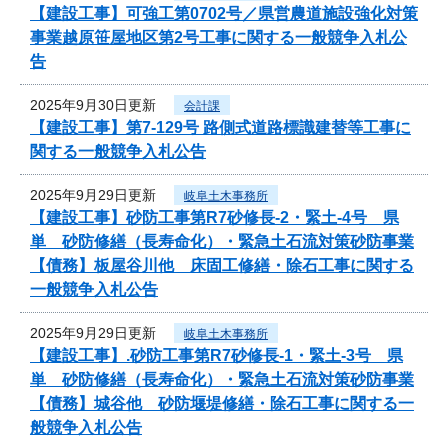
【建設工事】可強工第0702号／県営農道施設強化対策
事業越原笹屋地区第2号工事に関する一般競争入札公
告
2025年9月30日更新
会計課
【建設工事】第7-129号 路側式道路標識建替等工事に
関する一般競争入札公告
2025年9月29日更新
岐阜土木事務所
【建設工事】砂防工事第R7砂修長-2・緊土-4号 県
単 砂防修繕（長寿命化）・緊急土石流対策砂防事業
【債務】板屋谷川他 床固工修繕・除石工事に関する
一般競争入札公告
2025年9月29日更新
岐阜土木事務所
【建設工事】.砂防工事第R7砂修長-1・緊土-3号 県
単 砂防修繕（長寿命化）・緊急土石流対策砂防事業
【債務】城谷他 砂防堰堤修繕・除石工事に関する一
般競争入札公告