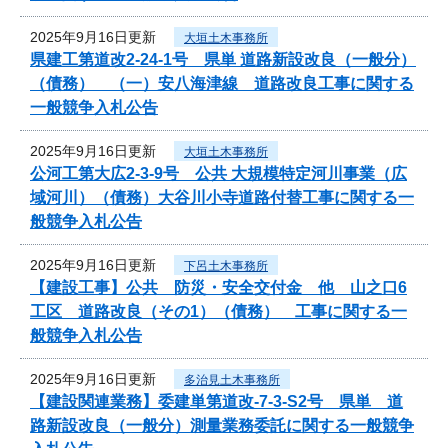
2025年9月16日更新
大垣土木事務所
県建工第道改2-24-1号 県単 道路新設改良（一般分）
（債務） （一）安八海津線 道路改良工事に関する
一般競争入札公告
2025年9月16日更新
大垣土木事務所
公河工第大広2-3-9号 公共 大規模特定河川事業（広
域河川）（債務）大谷川小寺道路付替工事に関する一
般競争入札公告
2025年9月16日更新
下呂土木事務所
【建設工事】公共 防災・安全交付金 他 山之口6
工区 道路改良（その1）（債務） 工事に関する一
般競争入札公告
2025年9月16日更新
多治見土木事務所
【建設関連業務】委建単第道改-7-3-S2号 県単 道
路新設改良（一般分）測量業務委託に関する一般競争