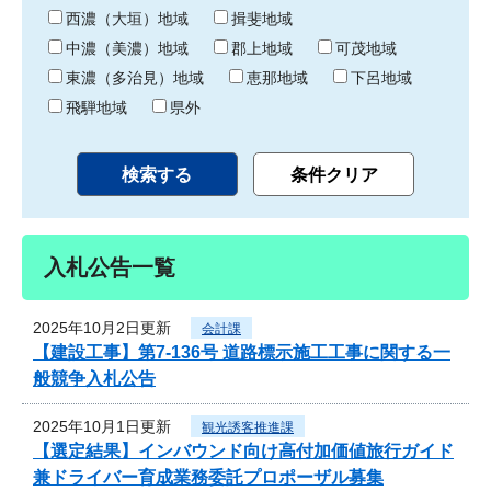
り
西濃（大垣）地域
揖斐地域
中濃（美濃）地域
郡上地域
可茂地域
東濃（多治見）地域
恵那地域
下呂地域
飛騨地域
県外
入札公告一覧
2025年10月2日更新
会計課
【建設工事】第7-136号 道路標示施工工事に関する一
般競争入札公告
2025年10月1日更新
観光誘客推進課
【選定結果】インバウンド向け高付加価値旅行ガイド
兼ドライバー育成業務委託プロポーザル募集