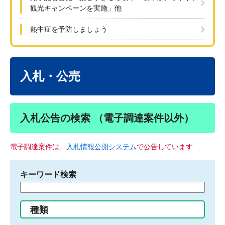
観光キャンペーンを実施」他
熱中症を予防しましょう
本
文
入札・公売
入札公告の検索 （電子調達案件以外）
電子調達案件は、
入札情報公開システム
で公告しています
キーワード検索
検
索
す
種類
る