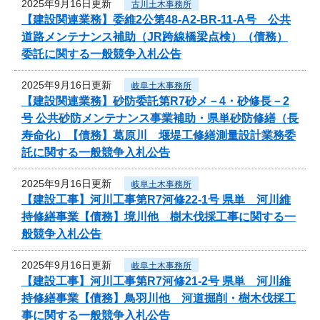
2025年9月16日更新
古川土木事務所
【建設関連業務】委維2公第48-A2-BR-11-A号 公共
道路メンテナンス補助（JR跨線橋梁点検）（債務）
委託に関する一般競争入札公告
2025年9月16日更新
岐阜土木事務所
【建設関連業務】砂防委託第R7砂メ－4・砂修長－2
号 公共砂防メンテナンス事業補助・県単砂防修繕（長
寿命化）【債務】葛原川 堰堤工修繕測量設計業務委
託に関する一般競争入札公告
2025年9月16日更新
岐阜土木事務所
【建設工事】河川工事第R7河修22-1号 県単 河川維
持修繕事業【債務】境川他 樹木伐採工事に関する一
般競争入札公告
2025年9月16日更新
岐阜土木事務所
【建設工事】河川工事第R7河修21-2号 県単 河川維
持修繕事業【債務】鳥羽川他 河道掘削・樹木伐採工
事に関する一般競争入札公告