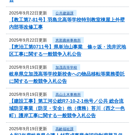
2025年9月22日更新
公共建築課
【教工第7-81号】羽島北高等学校特別教室棟屋上外壁
内部等改修工事
2025年9月22日更新
恵那農林事務所
【恵治工第0711号】県単治山事業 條ヶ坂・洗井沢地
区工事に関する一般競争入札公告
2025年9月19日更新
加茂高等学校
岐阜県立加茂高等学校新校舎への物品移転等業務委託
に関する一般競争入札公告
2025年9月19日更新
高山土木事務所
【建設工事】第工河公総R7-10-2-1他号／公共 総合流
域防災事業（防災・安全）他（債務）苔川（西之一色
町）護岸工事に関する一般競争入札公告
2025年9月19日更新
高齢福祉課