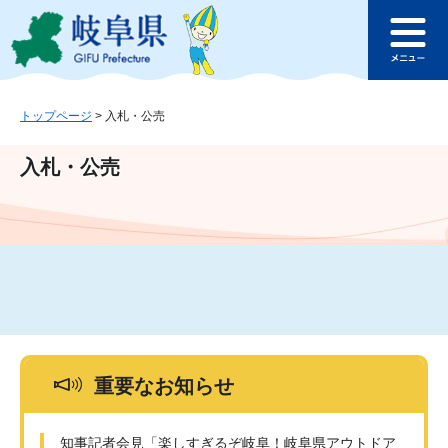
ペ
メ
このページの本文へ
ー
ニ
メ
ジ
ュ
ニ
の
ー
ュ
先
を
ー
頭
飛
トップページ
>
入札・公売
で
ば
す
し
入札・公売
。
て
本
文
へ
重要なお知らせ
知事記者会見「楽しすぎるぞ岐阜！岐阜県アウトドア