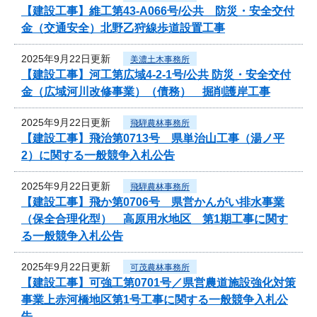
【建設工事】維工第43-A066号/公共 防災・安全交付
金（交通安全）北野乙狩線歩道設置工事
2025年9月22日更新
美濃土木事務所
【建設工事】河工第広域4-2-1号/公共 防災・安全交付
金（広域河川改修事業）（債務） 掘削護岸工事
2025年9月22日更新
飛騨農林事務所
【建設工事】飛治第0713号 県単治山工事（湯ノ平
2）に関する一般競争入札公告
2025年9月22日更新
飛騨農林事務所
【建設工事】飛か第0706号 県営かんがい排水事業
（保全合理化型） 高原用水地区 第1期工事に関す
る一般競争入札公告
2025年9月22日更新
可茂農林事務所
【建設工事】可強工第0701号／県営農道施設強化対策
事業上赤河橋地区第1号工事に関する一般競争入札公
告