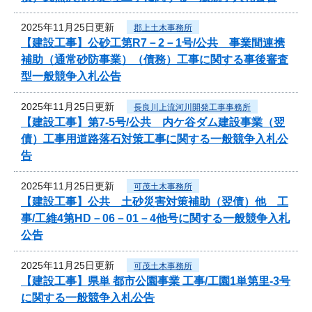
2025年11月25日更新
郡上土木事務所
【建設工事】公砂工第R7－2－1号/公共 事業間連携
補助（通常砂防事業）（債務）工事に関する事後審査
型一般競争入札公告
2025年11月25日更新
長良川上流河川開発工事事務所
【建設工事】第7-5号/公共 内ケ谷ダム建設事業（翌
債）工事用道路落石対策工事に関する一般競争入札公
告
2025年11月25日更新
可茂土木事務所
【建設工事】公共 土砂災害対策補助（翌債）他 工
事/工維4第HD－06－01－4他号に関する一般競争入札
公告
2025年11月25日更新
可茂土木事務所
【建設工事】県単 都市公園事業 工事/工園1単第里-3号
に関する一般競争入札公告