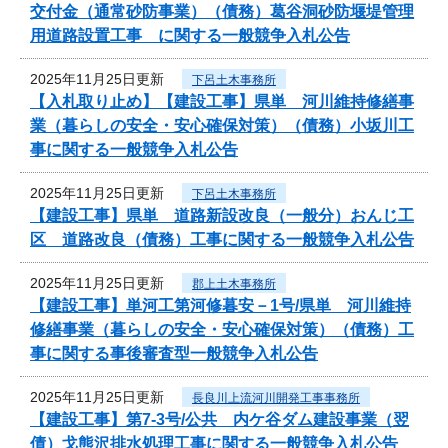
交付金（通常砂防事業）（債務）葛谷洞砂防堰堤管理
用道路設置工事 に関する一般競争入札公告
2025年11月25日更新
下呂土木事務所
【入札取り止め】【建設工事】県単 河川維持修繕事
業（暮らしの安全・安心確保対策）（債務）小坂川工
事に関する一般競争入札公告
2025年11月25日更新
下呂土木事務所
【建設工事】県単 道路新設改良（一般分）おんじ工
区 道路改良（債務）工事に関する一般競争入札公告
2025年11月25日更新
郡上土木事務所
【建設工事】単河工第河修暮安－1号/県単 河川維持
修繕事業（暮らしの安全・安心確保対策）（債務）工
事に関する事後審査型一般競争入札公告
2025年11月25日更新
長良川上流河川開発工事事務所
【建設工事】第7-3号/公共 内ケ谷ダム建設事業（翌
債）戈熊沢排水処理工事に関する一般競争入札公告