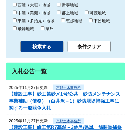
り
西濃（大垣）地域
揖斐地域
中濃（美濃）地域
郡上地域
可茂地域
東濃（多治見）地域
恵那地域
下呂地域
飛騨地域
県外
入札公告一覧
2025年11月27日更新
恵那土木事務所
【建設工事】砂工第砂メ1号/公共 砂防メンテナンス
事業補助（債務）（白井沢－1）砂防堰堤補強工事に
関する一般競争入札
2025年11月27日更新
恵那土木事務所
【建設工事】維工第R7暮舗－3他号/県単 舗装道補修