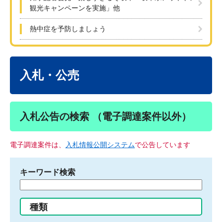
観光キャンペーンを実施」他
熱中症を予防しましょう
本
文
入札・公売
入札公告の検索 （電子調達案件以外）
電子調達案件は、
入札情報公開システム
で公告しています
キーワード検索
検
索
す
種類
る