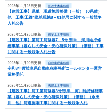
2025年11月25日更新
可茂土木事務所
【建設工事】県単 現道施設整備（一般）（0県債）
他 工事/工維4単第現施8－01他号に関する一般競争
入札公告
2025年11月25日更新
揖斐土木事務所
【建設工事】第河工河修暮7－5号 県単 河川維持修
繕事業（暮らしの安全・安心確保対策）（債務）工事
に関する一般競争入札公告
2025年11月20日更新
自動車税事務所
令和8年度岐阜県自動車税事務所コールセンター運営
業務委託
2025年11月20日更新
恵那土木事務所
【建設工事】河工第河修暮3号/県単 河川維持修繕事
業（暮らしの安全・安心確保対策）（債務）（永田
川 他）河道掘削工事に関する一般競争入札