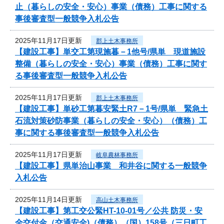
止（暮らしの安全・安心）事業（債務）工事に関する
事後審査型一般競争入札公告
2025年11月17日更新
郡上土木事務所
【建設工事】単交工第現施暮－1他号/県単 現道施設
整備（暮らしの安全・安心）事業（債務）工事に関す
る事後審査型一般競争入札公告
2025年11月17日更新
郡上土木事務所
【建設工事】単砂工第暮安緊土R7－1号/県単 緊急土
石流対策砂防事業（暮らしの安全・安心）（債務）工
事に関する事後審査型一般競争入札公告
2025年11月17日更新
岐阜農林事務所
【建設工事】県単治山事業 和井谷に関する一般競争
入札公告
2025年11月14日更新
高山土木事務所
【建設工事】第工交公緊HT-10-01号／公共 防災・安
全交付金（交通安全)（債務）（国）158号（三日町工