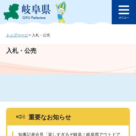
ペ
メ
このページの本文へ
ー
ニ
メ
ジ
ュ
ニ
の
ー
ュ
先
を
ー
頭
飛
トップページ
>
入札・公売
で
ば
す
し
入札・公売
。
て
本
文
へ
重要なお知らせ
知事記者会見「楽しすぎるぞ岐阜！岐阜県アウトドア