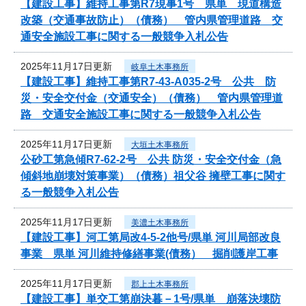
【建設工事】維持工事第R7現事1号 県単 現道構造
改築（交通事故防止）（債務） 管内県管理道路 交
通安全施設工事に関する一般競争入札公告
2025年11月17日更新
岐阜土木事務所
【建設工事】維持工事第R7-43-A035-2号 公共 防
災・安全交付金（交通安全）（債務） 管内県管理道
路 交通安全施設工事に関する一般競争入札公告
2025年11月17日更新
大垣土木事務所
公砂工第急傾R7-62-2号 公共 防災・安全交付金（急
傾斜地崩壊対策事業）（債務）祖父谷 擁壁工事に関す
る一般競争入札公告
2025年11月17日更新
美濃土木事務所
【建設工事】河工第局改4-5-2他号/県単 河川局部改良
事業 県単 河川維持修繕事業(債務） 掘削護岸工事
2025年11月17日更新
郡上土木事務所
【建設工事】単交工第崩決暮－1号/県単 崩落決壊防