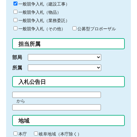
キ
一般競争入札（建設工事）
ー
一般競争入札（物品）
ワ
一般競争入札（業務委託）
ー
ド
一般競争入札（その他）
公募型プロポーザル
を
入
担当所属
力
部局
所属
入札公告日
期
から
間
期
の
間
始
地域
の
ま
終
り
わ
本庁
岐阜地域（本庁除く）