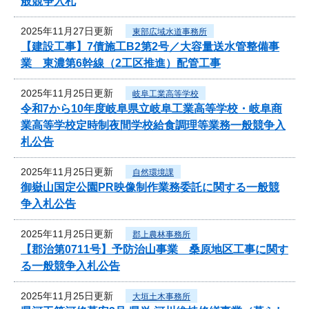
般競争入札
2025年11月27日更新
東部広域水道事務所
【建設工事】7債施工B2第2号／大容量送水管整備事
業 東濃第6幹線（2工区推進）配管工事
2025年11月25日更新
岐阜工業高等学校
令和7から10年度岐阜県立岐阜工業高等学校・岐阜商
業高等学校定時制夜間学校給食調理等業務一般競争入
札公告
2025年11月25日更新
自然環境課
御嶽山国定公園PR映像制作業務委託に関する一般競
争入札公告
2025年11月25日更新
郡上農林事務所
【郡治第0711号】予防治山事業 桑原地区工事に関す
る一般競争入札公告
2025年11月25日更新
大垣土木事務所