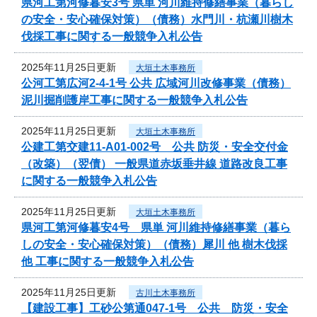
県河工第河修暮安3号 県単 河川維持修繕事業（暮らし
の安全・安心確保対策）（債務）水門川・杭瀬川樹木
伐採工事に関する一般競争入札公告
2025年11月25日更新
大垣土木事務所
公河工第広河2-4-1号 公共 広域河川改修事業（債務）
泥川掘削護岸工事に関する一般競争入札公告
2025年11月25日更新
大垣土木事務所
公建工第交建11-A01-002号 公共 防災・安全交付金
（改築）（翌債） 一般県道赤坂垂井線 道路改良工事
に関する一般競争入札公告
2025年11月25日更新
大垣土木事務所
県河工第河修暮安4号 県単 河川維持修繕事業（暮ら
しの安全・安心確保対策）（債務）犀川 他 樹木伐採
他 工事に関する一般競争入札公告
2025年11月25日更新
古川土木事務所
【建設工事】工砂公第通047-1号 公共 防災・安全