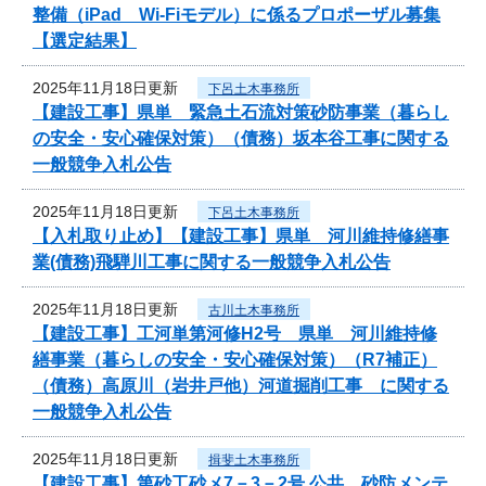
整備（iPad Wi-Fiモデル）に係るプロポーザル募集
【選定結果】
2025年11月18日更新
下呂土木事務所
【建設工事】県単 緊急土石流対策砂防事業（暮らし
の安全・安心確保対策）（債務）坂本谷工事に関する
一般競争入札公告
2025年11月18日更新
下呂土木事務所
【入札取り止め】【建設工事】県単 河川維持修繕事
業(債務)飛騨川工事に関する一般競争入札公告
2025年11月18日更新
古川土木事務所
【建設工事】工河単第河修H2号 県単 河川維持修
繕事業（暮らしの安全・安心確保対策）（R7補正）
（債務）高原川（岩井戸他）河道掘削工事 に関する
一般競争入札公告
2025年11月18日更新
揖斐土木事務所
【建設工事】第砂工砂メ7－3－2号 公共 砂防メンテ