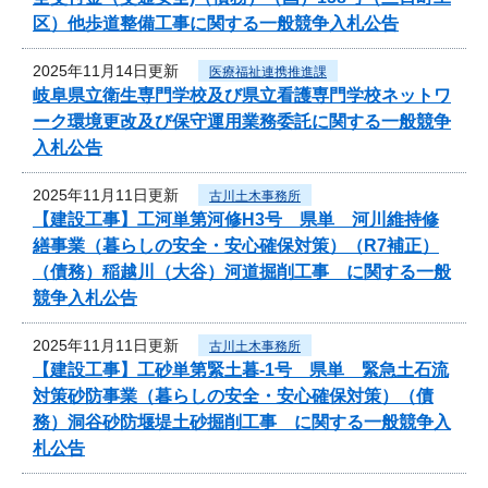
区）他歩道整備工事に関する一般競争入札公告
2025年11月14日更新
医療福祉連携推進課
岐阜県立衛生専門学校及び県立看護専門学校ネットワ
ーク環境更改及び保守運用業務委託に関する一般競争
入札公告
2025年11月11日更新
古川土木事務所
【建設工事】工河単第河修H3号 県単 河川維持修
繕事業（暮らしの安全・安心確保対策）（R7補正）
（債務）稲越川（大谷）河道掘削工事 に関する一般
競争入札公告
2025年11月11日更新
古川土木事務所
【建設工事】工砂単第緊土暮-1号 県単 緊急土石流
対策砂防事業（暮らしの安全・安心確保対策）（債
務）洞谷砂防堰堤土砂掘削工事 に関する一般競争入
札公告