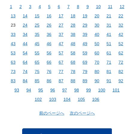
1
2
3
4
5
6
7
8
9
10
11
12
13
14
15
16
17
18
19
20
21
22
23
24
25
26
27
28
29
30
31
32
33
34
35
36
37
38
39
40
41
42
43
44
45
46
47
48
49
50
51
52
53
54
55
56
57
58
59
60
61
62
63
64
65
66
67
68
69
70
71
72
73
74
75
76
77
78
79
80
81
82
83
84
85
86
87
88
89
90
91
92
93
94
95
96
97
98
99
100
101
102
103
104
105
106
前のページへ
次のページへ