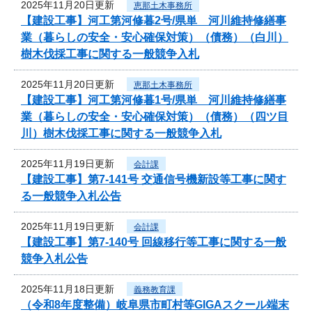
2025年11月20日更新
恵那土木事務所
【建設工事】河工第河修暮2号/県単 河川維持修繕事
業（暮らしの安全・安心確保対策）（債務）（白川）
樹木伐採工事に関する一般競争入札
2025年11月20日更新
恵那土木事務所
【建設工事】河工第河修暮1号/県単 河川維持修繕事
業（暮らしの安全・安心確保対策）（債務）（四ツ目
川）樹木伐採工事に関する一般競争入札
2025年11月19日更新
会計課
【建設工事】第7-141号 交通信号機新設等工事に関す
る一般競争入札公告
2025年11月19日更新
会計課
【建設工事】第7-140号 回線移行等工事に関する一般
競争入札公告
2025年11月18日更新
義務教育課
（令和8年度整備）岐阜県市町村等GIGAスクール端末