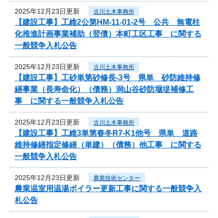
2025年12月23日更新
古川土木事務所
【建設工事】工維2公第HM-11-01-2号 公共 無電柱
化推進計画事業補助（翌債）本町工区工事 に関する
一般競争入札公告
2025年12月23日更新
古川土木事務所
【建設工事】工砂単第砂修長-3号 県単 砂防維持修
繕事業（長寿命化）（債務）洞山谷砂防堰堤補修工
事 に関する一般競争入札公告
2025年12月23日更新
古川土木事務所
【建設工事】工維3単第春冬R7-K1他号 県単 道路
維持修繕指定修繕（単建）（債務）他工事 に関する
一般競争入札公告
2025年12月23日更新
農業技術センター
農業温室用温湯ボイラー更新工事に関する一般競争入
札公告