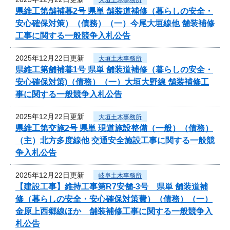
県維工第舗補暮2号 県単 舗装道補修（暮らしの安全・
安心確保対策）（債務）（一）今尾大垣線他 舗装補修
工事に関する一般競争入札公告
2025年12月22日更新
大垣土木事務所
県維工第舗補暮1号 県単 舗装道補修（暮らしの安全・
安心確保対策)（債務）（一）大垣大野線 舗装補修工
事に関する一般競争入札公告
2025年12月22日更新
大垣土木事務所
県維工第交施2号 県単 現道施設整備（一般）（債務）
（主）北方多度線他 交通安全施設工事に関する一般競
争入札公告
2025年12月22日更新
岐阜土木事務所
【建設工事】維持工事第R7安舗-3号 県単 舗装道補
修（暮らしの安全・安心確保対策費）（債務）（一）
金原上西郷線ほか 舗装補修工事に関する一般競争入
札公告