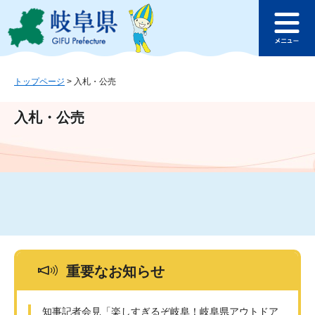
ペ
メ
このページの本文へ
ー
ニ
メ
ジ
ュ
ニ
の
ー
ュ
先
を
ー
頭
飛
トップページ
>
入札・公売
で
ば
す
し
入札・公売
。
て
本
文
へ
重要なお知らせ
知事記者会見「楽しすぎるぞ岐阜！岐阜県アウトドア