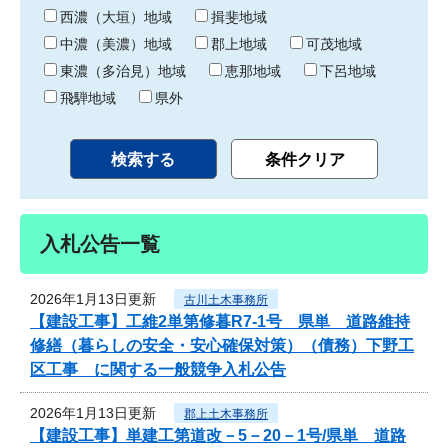
り
西濃（大垣）地域
揖斐地域
中濃（美濃）地域
郡上地域
可茂地域
東濃（多治見）地域
恵那地域
下呂地域
飛騨地域
県外
入札公告一覧
2026年1月13日更新
古川土木事務所
【建設工事】工維2単第修暮R7-1号 県単 道路維持
修繕（暮らしの安全・安心確保対策）（債務）下野工
区工事 に関する一般競争入札公告
2026年1月13日更新
郡上土木事務所
【建設工事】単建工第道改－5－20－1号/県単 道路