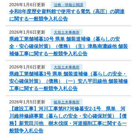
2026年1月6日更新
法務・情報公開課
令和8年度歴史資料館で使用する電気（高圧）の調達
に関する一般競争入札公告
2026年1月6日更新
大垣土木事務所
県維工第舗補暮10号 県単 舗装道補修（暮らしの安
全・安心確保対策）（債務）（主）津島南濃線他 舗装
補修工事に関する一般競争入札公告
2026年1月6日更新
大垣土木事務所
県維工第舗補暮3号 県単 舗装道補修（暮らしの安全・
安心確保対策）（債務）（一）安八平田線他 舗装補修
工事に関する一般競争入札公告
2026年1月5日更新
岐阜土木事務所
【建設工事】河川工事第R7河修暮安2-1号 県単 河
川維持修繕事業（暮らしの安全・安心確保対策）【債
務】新荒田川他 樹木伐採・河道掘削工事に関する一
般競争入札公告