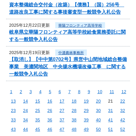
資本整備総合交付金（改築）【債務】（国）256号
道路改良工事に関する事後審査型一般競争入札公告
2025年12月22日更新
華陽フロンティア高等学校
岐阜県立華陽フロンティア高等学校給食業務委託に関
する一般競争入札公告
2025年12月19日更新
中濃農林事務所
【取消し】【中中第0702号】県営中山間地域総合整備
事業 美濃関地区 中央揚水機場改修工事 に関する
一般競争入札公告
1
2
3
4
5
6
7
8
9
10
11
12
13
14
15
16
17
18
19
20
21
22
23
24
25
26
27
28
29
30
31
32
33
34
35
36
37
38
39
40
41
42
43
44
45
46
47
48
49
50
51
52