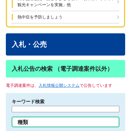
観光キャンペーンを実施」他
熱中症を予防しましょう
本
文
入札・公売
入札公告の検索 （電子調達案件以外）
電子調達案件は、
入札情報公開システム
で公告しています
キーワード検索
検
索
す
種類
る