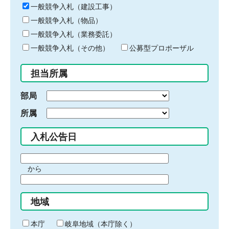
キ
一般競争入札（建設工事）
ー
一般競争入札（物品）
ワ
一般競争入札（業務委託）
ー
ド
一般競争入札（その他）
公募型プロポーザル
を
入
担当所属
力
部局
所属
入札公告日
期
から
間
期
の
間
始
地域
の
ま
終
り
わ
本庁
岐阜地域（本庁除く）