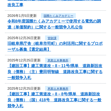
改良工事
2026年1月5日更新
国際たくみアカデミー
令和8年度国際たくみアカデミーで使用する電気の調
達（単価契約）に関する一般競争入札公告
2025年12月26日更新
管財課
旧岐阜県庁舎（岐阜市司町）の利活用に関するプロポ
ーザル募集【選定結果】
2025年12月25日更新
恵那土木事務所
【建設工事】建工第道改－8－11号/県単 道路新設改
良（債務）（主）豊田明智線 道路改良工事に関する
一般競争入札
2025年12月25日更新
恵那土木事務所
【建設工事】建工第道改－8－8号/県単 道路新設改
良（債務）（国）418号 道路改良工事に関する一般
競争入札