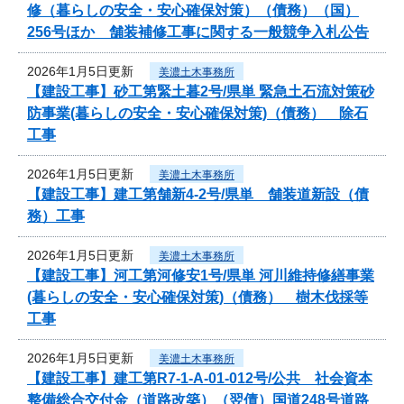
修（暮らしの安全・安心確保対策）（債務）（国）
256号ほか 舗装補修工事に関する一般競争入札公告
2026年1月5日更新
美濃土木事務所
【建設工事】砂工第緊土暮2号/県単 緊急土石流対策砂
防事業(暮らしの安全・安心確保対策)（債務） 除石
工事
2026年1月5日更新
美濃土木事務所
【建設工事】建工第舗新4-2号/県単 舗装道新設（債
務）工事
2026年1月5日更新
美濃土木事務所
【建設工事】河工第河修安1号/県単 河川維持修繕事業
(暮らしの安全・安心確保対策)（債務） 樹木伐採等
工事
2026年1月5日更新
美濃土木事務所
【建設工事】建工第R7-1-A-01-012号/公共 社会資本
整備総合交付金（道路改築）（翌債）国道248号道路