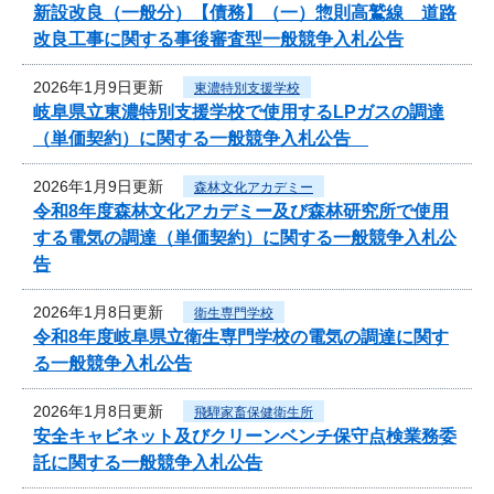
新設改良（一般分）【債務】（一）惣則高鷲線 道路
改良工事に関する事後審査型一般競争入札公告
2026年1月9日更新
東濃特別支援学校
岐阜県立東濃特別支援学校で使用するLPガスの調達
（単価契約）に関する一般競争入札公告
2026年1月9日更新
森林文化アカデミー
令和8年度森林文化アカデミー及び森林研究所で使用
する電気の調達（単価契約）に関する一般競争入札公
告
2026年1月8日更新
衛生専門学校
令和8年度岐阜県立衛生専門学校の電気の調達に関す
る一般競争入札公告
2026年1月8日更新
飛騨家畜保健衛生所
安全キャビネット及びクリーンベンチ保守点検業務委
託に関する一般競争入札公告