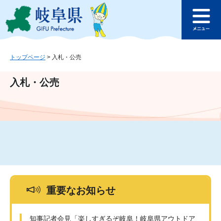
ペ
メ
このページの本文へ
ー
ニ
メ
ジ
ュ
ニ
の
ー
ュ
先
を
ー
頭
飛
トップページ
>
入札・公売
で
ば
す
し
入札・公売
。
て
本
文
へ
重要なお知らせ
知事記者会見「楽しすぎるぞ岐阜！岐阜県アウトドア