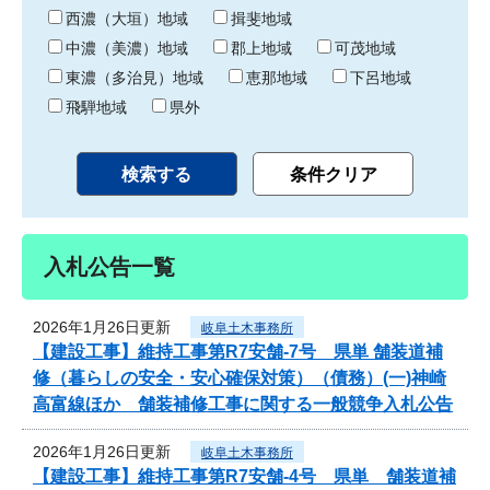
り
西濃（大垣）地域
揖斐地域
中濃（美濃）地域
郡上地域
可茂地域
東濃（多治見）地域
恵那地域
下呂地域
飛騨地域
県外
入札公告一覧
2026年1月26日更新
岐阜土木事務所
【建設工事】維持工事第R7安舗-7号 県単 舗装道補
修（暮らしの安全・安心確保対策）（債務）(一)神崎
高富線ほか 舗装補修工事に関する一般競争入札公告
2026年1月26日更新
岐阜土木事務所
【建設工事】維持工事第R7安舗-4号 県単 舗装道補