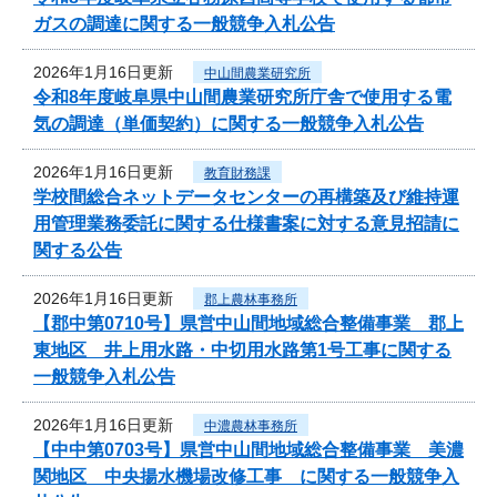
ガスの調達に関する一般競争入札公告
2026年1月16日更新
中山間農業研究所
令和8年度岐阜県中山間農業研究所庁舎で使用する電
気の調達（単価契約）に関する一般競争入札公告
2026年1月16日更新
教育財務課
学校間総合ネットデータセンターの再構築及び維持運
用管理業務委託に関する仕様書案に対する意見招請に
関する公告
2026年1月16日更新
郡上農林事務所
【郡中第0710号】県営中山間地域総合整備事業 郡上
東地区 井上用水路・中切用水路第1号工事に関する
一般競争入札公告
2026年1月16日更新
中濃農林事務所
【中中第0703号】県営中山間地域総合整備事業 美濃
関地区 中央揚水機場改修工事 に関する一般競争入