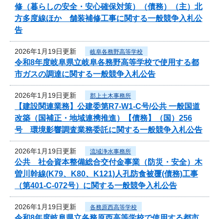
修（暮らしの安全・安心確保対策）（債務）（主）北
方多度線ほか 舗装補修工事に関する一般競争入札公
告
2026年1月19日更新
岐阜各務野高等学校
令和8年度岐阜県立岐阜各務野高等学校で使用する都
市ガスの調達に関する一般競争入札公告
2026年1月19日更新
郡上土木事務所
【建設関連業務】公建委第R7-W1-C号/公共 一般国道
改築（国補正・地域連携推進）【債務】（国）256
号 環境影響調査業務委託に関する一般競争入札公告
2026年1月19日更新
流域浄水事務所
公共 社会資本整備総合交付金事業（防災・安全）木
曽川幹線(K79、K80、K121)人孔防食被覆(債務)工事
（第401-C-072号）に関する一般競争入札公告
2026年1月19日更新
各務原西高等学校
令和8年度岐阜県立各務原西高等学校で使用する都市