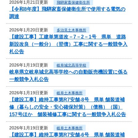
2026年1月21日更新
飛騨家畜保健衛生所
【令和8年度】飛騨家畜保健衛生所で使用する電気の
調達
2026年1月20日更新
多治見土木事務所
【建設工事】工建単第道改－7－2－1号 県単 道路
新設改良（一般分）（翌債）工事に関する一般競争入
札公告
2026年1月19日更新
岐阜城北高等学校
岐阜県立岐阜城北高等学校への自動販売機設置に係る
一般競争入札公告
2026年1月19日更新
岐阜土木事務所
【建設工事】維持工事第R7安舗-8号 県単 舗装道補
修（暮らしの安全・安心確保対策）（債務）（国）
157号ほか 舗装補修工事に関する一般競争入札公告
2026年1月19日更新
岐阜土木事務所
【建設工事】維持工事第R7安舗-6号 県単 舗装道補