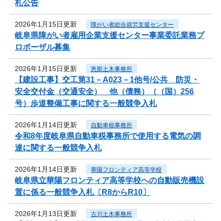
札公告
2026年1月15日更新
障がい者総合就労支援センター
岐阜県障がい者雇用企業支援センター事業委託業務プ
ロポーザル募集
2026年1月15日更新
恵那土木事務所
【建設工事】交工第31－A023－1他号/公共 防災・
安全交付金（交通安全） 他（債務）（（国）256
号）歩道整備工事に関する一般競争入札
2026年1月14日更新
自動車税事務所
令和8年度岐阜県自動車税事務所で使用する電気の調
達に関する一般競争入札
2026年1月14日更新
華陽フロンティア高等学校
岐阜県立華陽フロンティア高等学校への自動販売機設
置に係る一般競争入札〔R8からR10〕
2026年1月13日更新
古川土木事務所