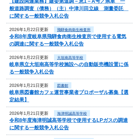
【建設関連業務】建委第道調－恵1－A号／県単 一
般道路調査（債務）（主）中津川田立線 測量委託
に関する一般競争入札公告
2026年1月22日更新
飛騨食肉衛生検査所
令和8年度岐阜県飛騨食肉衛生検査所で使用する電気
の調達に関する一般競争入札公告
2026年1月22日更新
大垣南高等学校
岐阜県立大垣南高等学校施設への自動販売機設置に係
る一般競争入札公告
2026年1月21日更新
図書館
岐阜県図書館カフェ運営事業者プロポーザル募集【選
定結果】
2026年1月21日更新
海津明誠高等学校
令和8年度海津明誠高等学校で使用するLPガスの調達
に関する一般競争入札公告