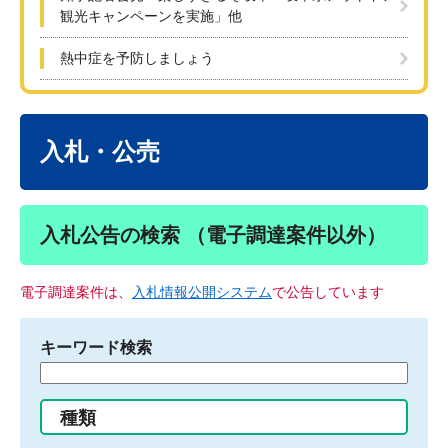
観光キャンペーンを実施」他
熱中症を予防しましょう
本
文
入札・公売
入札公告の検索 （電子調達案件以外）
電子調達案件は、
入札情報公開システム
で公告しています
キーワード検索
検
索
す
種類
る