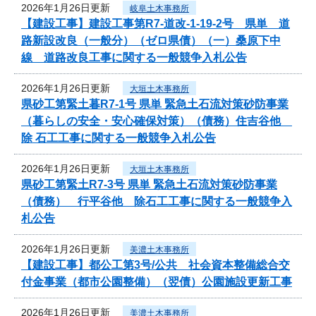
2026年1月26日更新
岐阜土木事務所
【建設工事】建設工事第R7-道改-1-19-2号 県単 道
路新設改良（一般分）（ゼロ県債）（一）桑原下中
線 道路改良工事に関する一般競争入札公告
2026年1月26日更新
大垣土木事務所
県砂工第緊土暮R7-1号 県単 緊急土石流対策砂防事業
（暮らしの安全・安心確保対策）（債務）住吉谷他
除 石工工事に関する一般競争入札公告
2026年1月26日更新
大垣土木事務所
県砂工第緊土R7-3号 県単 緊急土石流対策砂防事業
（債務） 行平谷他 除石工工事に関する一般競争入
札公告
2026年1月26日更新
美濃土木事務所
【建設工事】都公工第3号/公共 社会資本整備総合交
付金事業（都市公園整備）（翌債）公園施設更新工事
2026年1月26日更新
美濃土木事務所