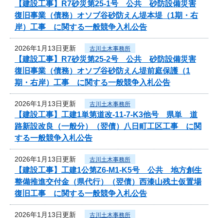
【建設工事】R7砂災第25-1号 公共 砂防設備災害
復旧事業（債務）オソブ谷砂防えん堤本堤（1期・右
岸）工事 に関する一般競争入札公告
2026年1月13日更新
古川土木事務所
【建設工事】R7砂災第25-2号 公共 砂防設備災害
復旧事業（債務）オソブ谷砂防えん堤前庭保護（1
期・右岸）工事 に関する一般競争入札公告
2026年1月13日更新
古川土木事務所
【建設工事】工建1単第道改-11-7-K3他号 県単 道
路新設改良（一般分）（翌債）八日町工区工事 に関
する一般競争入札公告
2026年1月13日更新
古川土木事務所
【建設工事】工建1公第Z6-M1-K5号 公共 地方創生
整備推進交付金（県代行）（翌債）西漆山残土仮置場
復旧工事 に関する一般競争入札公告
2026年1月13日更新
古川土木事務所