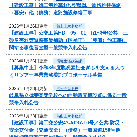
【建設工事】維工第維暮1他号/県単 道路維持修繕
（暮安）他（債務）道路施設修繕工事
2026年1月26日更新
郡上土木事務所
【建設工事】公交工第HD－05－01－h1他号/公共 土
砂災害対策道路事業補助（国補正）（翌債）他工事に
関する事後審査型一般競争入札公告
2026年1月26日更新
環境生活政策課
【募集中止】令和8年度脱炭素社会ぎふを支える人づ
くりツアー事業業務委託プロポーザル募集
2026年1月23日更新
揖斐高等学校
岐阜県立揖斐高等学校への自動販売機設置に係る一般
競争入札公告
2026年1月23日更新
高山土木事務所
【建設工事】第工交公安43-A037-10号／公共 防災・
安全交付金（交通安全）（債務）一般国道158号他