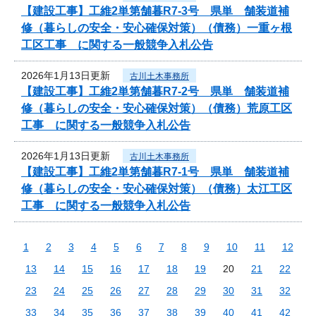
【建設工事】工維2単第舗暮R7-3号 県単 舗装道補
修（暮らしの安全・安心確保対策）（債務）一重ヶ根
工区工事 に関する一般競争入札公告
2026年1月13日更新
古川土木事務所
【建設工事】工維2単第舗暮R7-2号 県単 舗装道補
修（暮らしの安全・安心確保対策）（債務）荒原工区
工事 に関する一般競争入札公告
2026年1月13日更新
古川土木事務所
【建設工事】工維2単第舗暮R7-1号 県単 舗装道補
修（暮らしの安全・安心確保対策）（債務）太江工区
工事 に関する一般競争入札公告
1
2
3
4
5
6
7
8
9
10
11
12
13
14
15
16
17
18
19
20
21
22
23
24
25
26
27
28
29
30
31
32
33
34
35
36
37
38
39
40
41
42