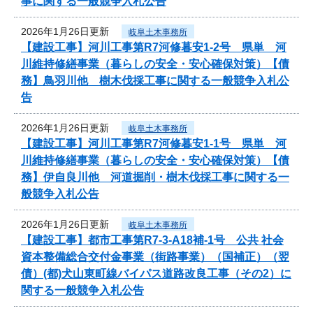
事に関する一般競争入札公告
2026年1月26日更新
岐阜土木事務所
【建設工事】河川工事第R7河修暮安1-2号 県単 河
川維持修繕事業（暮らしの安全・安心確保対策）【債
務】鳥羽川他 樹木伐採工事に関する一般競争入札公
告
2026年1月26日更新
岐阜土木事務所
【建設工事】河川工事第R7河修暮安1-1号 県単 河
川維持修繕事業（暮らしの安全・安心確保対策）【債
務】伊自良川他 河道掘削・樹木伐採工事に関する一
般競争入札公告
2026年1月26日更新
岐阜土木事務所
【建設工事】都市工事第R7-3-A18補-1号 公共 社会
資本整備総合交付金事業（街路事業）（国補正）（翌
債）(都)犬山東町線バイパス道路改良工事（その2）に
関する一般競争入札公告