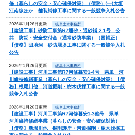
修（暮らしの安全・安心確保対策）（債務）(一)大垣
江南線ほか 舗装補修工事に関する一般競争入札公告
2026年1月26日更新
岐阜土木事務所
【建設工事】砂防工事第R7通砂・通砂補-2-1号 公
共 防災・安全交付金（通常砂防事業）（国補正）
【債務】団地洞 砂防堰堤工事に関する一般競争入札
公告
2026年1月26日更新
岐阜土木事務所
【建設工事】河川工事第R7河修暮安1-4号 県単 河
川維持修繕事業（暮らしの安全・安心確保対策）【債
務】根尾川他 河道掘削・樹木伐採工事に関する一般
競争入札公告
2026年1月26日更新
岐阜土木事務所
【建設工事】河川工事第R7河修暮安1-3他号 県単
河川維持修繕事業（暮らしの安全・安心確保対策）
【債務】新堀川他 掘削護岸・河道掘削・樹木伐採工