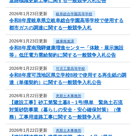
道路標識更新工事に関する一般競争入札公告
2026年1月23日更新
岐阜総合学園高等学校
令和8年度岐阜県立岐阜総合学園高等学校で使用する
都市ガスの調達に関する一般競争入札
2026年1月23日更新
健康推進課
令和8年度南飛騨健康増進センター「体験・展示施設
等」低圧電力需給契約に関する一般競争入札公告
2026年1月22日更新
可児工業高等学校
令和8年度可茂地区県立学校8校で使用する再生紙の調
達（単価契約）に関する一般競争入札公告
2026年1月22日更新
恵那土木事務所
【建設工事】砂工第緊土暮8－1号/県単 緊急土石流
対策砂防事業（暮らしの安全・安心確保対策）（債
務）工事用道路工事に関する一般競争入札
2026年1月22日更新
恵那土木事務所