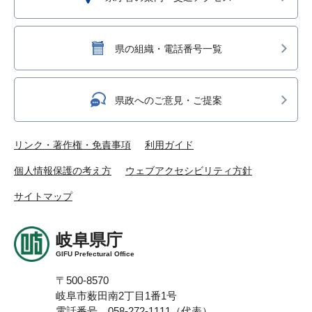
県の組織・電話番号一覧
県政へのご意見・ご提案
リンク・著作権・免責事項
利用ガイド
個人情報保護の考え方
ウェブアクセシビリティ方針
サイトマップ
岐阜県庁
GIFU Prefectural Office
〒500-8570
岐阜市薮田南2丁目1番1号
電話番号 058-272-1111（代表）