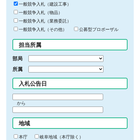
キ
一般競争入札（建設工事）
ー
一般競争入札（物品）
ワ
一般競争入札（業務委託）
ー
ド
一般競争入札（その他）
公募型プロポーザル
を
入
担当所属
力
部局
所属
入札公告日
期
から
間
期
の
間
始
地域
の
ま
終
り
わ
本庁
岐阜地域（本庁除く）