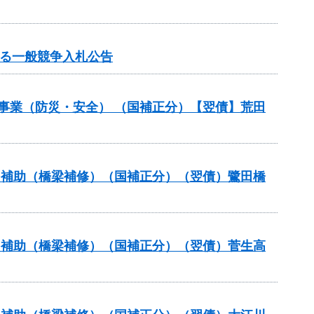
する一般競争入札公告
災事業（防災・安全） （国補正分）【翌債】荒田
ナンス補助（橋梁補修）（国補正分）（翌債）鷺田橋
ナンス補助（橋梁補修）（国補正分）（翌債）菅生高