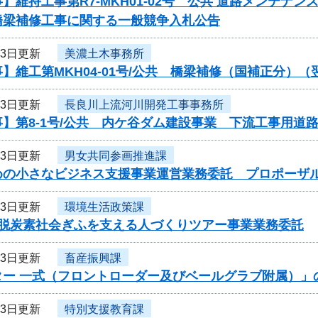
】維持工事第R7-MKH01-02号 公共 道路メンテ
橋梁補修工事に関する一般競争入札公告
23日更新
美濃土木事務所
】維工第MKH04-01号/公共 橋梁補修（国補正分）
23日更新
長良川上流河川開発工事事務所
】第8-1号/公共 内ケ谷ダム建設事業 下流工事用道
23日更新
男女共同参画推進課
めの小さなビジネス支援事業運営業務委託 プロポーザ
23日更新
環境生活政策課
度脱炭素社会ぎふを支える人づくりツアー事業業務委託
23日更新
畜産振興課
ター 一式（フロントローダー及びベールグラブ附属）」
23日更新
特別支援教育課