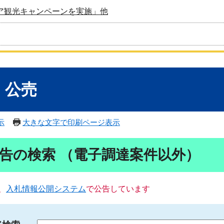
ア観光キャンペーンを実施」他
・公売
示
大きな文字で印刷ページ表示
告の検索 （電子調達案件以外）
、
入札情報公開システム
で公告しています