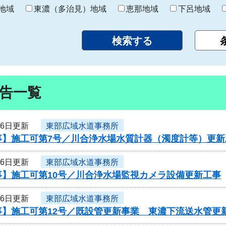
り
地域
東濃（多治見）地域
恵那地域
下呂地域
告一覧
26日更新
東部広域水道事務所
事】施工可第7号／川合浄水場水質計器（濁度計等）更新
26日更新
東部広域水道事務所
事】施工可第10号／川合浄水場監視カメラ設備更新工事
26日更新
東部広域水道事務所
事】施工可第12号／既設管更新事業 東濃下流送水管更新