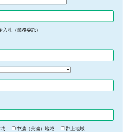
争入札（業務委託）
地域
中濃（美濃）地域
郡上地域