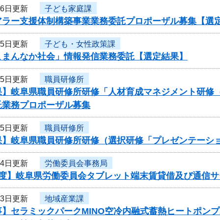
26日更新
子ども家庭課
アラー支援体制構築事業業務委託プロポーザル募集【選
25日更新
子ども・女性政策課
こまんなか社会」情報発信業務委託【選定結果】
25日更新
職員研修所
果】岐阜県職員研修所研修「人材育成マネジメント研修
託業務プロポーザル募集
25日更新
職員研修所
果】岐阜県職員研修所研修（選択研修「プレゼンテーシ
24日更新
労働委員会事務局
年度】岐阜県労働委員会タブレット端末賃貸借及び通信
23日更新
地域産業課
事】セラミックパークMINO空冷内融式蓄熱ヒートポン