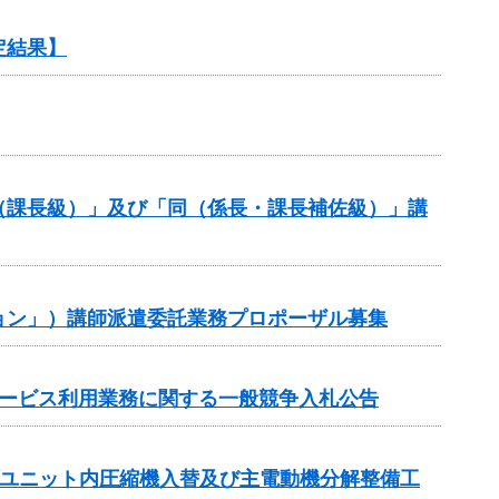
定結果】
（課長級）」及び「同（係長・課長補佐級）」講
ョン」）講師派遣委託業務プロポーザル募集
サービス利用業務に関する一般競争入札公告
プユニット内圧縮機入替及び主電動機分解整備工