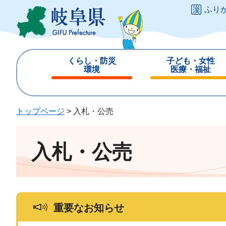
ペ
メ
ふり
ー
ニ
ジ
ュ
の
ー
先
を
くらし・防災
子ども・女性
頭
飛
環境
医療・福祉
で
ば
閉
閉
す
し
じ
じ
。
て
る
る
トップページ
>
入札・公売
本
文
へ
入札・公売
重要なお知らせ