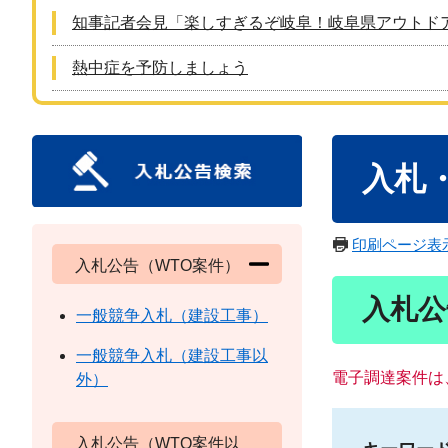
知事記者会見「楽しすぎるぞ岐阜！岐阜県アウトド
熱中症を予防しましょう
本
入札
文
印刷ページ表
入札公告（WTO案件）
入札公
一般競争入札（建設工事）
一般競争入札（建設工事以
電子調達案件は
外）
入札公告（WTO案件以