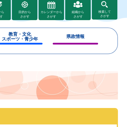
検索して
から
目的から
カレンダーから
組織から
さがす
す
さがす
さがす
さがす
教育・文化
県政情報
スポーツ・青少年
閉
閉
じ
じ
る
る