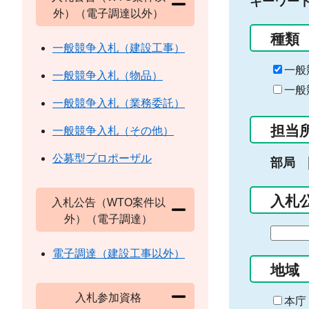
キーワー
外）（電子調達以外）
種類
一般競争入札（建設工事）
一般
一般競争入札（物品）
一般
一般競争入札（業務委託）
担当
一般競争入札（その他）
公募型プロポーザル
部局
入札
入札公告（WTO案件以
外）（電子調達）
期
間
電子調達（建設工事以外）
の
地域
始
入札参加資格
ま
本庁