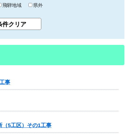
飛騨地域
県外
工事
（5工区）その1工事