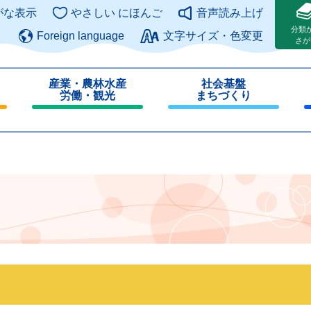
このページの本文へ
がな表示
やさしい にほんご
音声読み上げ
分類
Foreign language
文字サイズ・色変更
さが
産業・農林水産
社会基盤
労働・観光
まちづくり
閉
閉
じ
じ
る
る