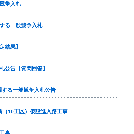
競争入札
する一般競争入札
定結果】
札公告【質問回答】
関する一般競争入札公告
新（10工区）仮設進入路工事
工事