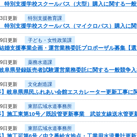
度 特別支援学校スクールバス（大型）購入に関する一般
23日更新
特別支援教育課
度 特別支援学校スクールバス（マイクロバス）購入に関
19日更新
子ども・女性政策課
度結婚支援事業企画・運営業務委託プロポーザル募集【選
19日更新
薬務水道課
度岐阜県登録販売者試験運営業務委託に関する一般競争入
19日更新
文化創造課
事】岐阜県県民ふれあい会館エスカレーター更新工事に
19日更新
東部広域水道事務所
事】施工東第10号／既設管更新事業 武並支線送水管更
19日更新
東部広域水道事務所
事】施工可第6号／中之番給水地点・工業用水流量計更新