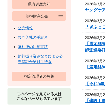
2026年3月
県有資産売却
ヤングケ
差押財産公売
2026年3月
「ぎふっ
公売情報
共同入札の手続き
2026年3月
【選定結
落札後の注意事項
師派遣委
銀行振り込みなどによる公
2026年3月
売保証金納付手続き
【選定結
指定管理者の募集
2026年3月
【令和8
このページを見ている人は
2026年3月
こんなページも見ています
【建設工