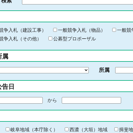
ド検索
検
索
す
る
キ
競争入札（建設工事）
一般競争入札（物品）
一般競
ー
競争入札（その他）
公募型プロポーザル
ワ
ー
所属
ド
を
所属
入
力
公告日
から
期
間
の
終
わ
岐阜地域（本庁除く）
西濃（大垣）地域
揖斐