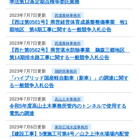
準法第12条定期点検等委託業務
2023年7月7日更新
西濃農林事務所
【西ほ第0501号】県営経営体育成基盤整備事業 牧1
期地区 第4期工事に関する一般競争入札公告
2023年7月7日更新
西濃農林事務所
【西た第0502号】県営湛水防除事業 鵜森三郷地区
第14期排水路工事に関する一般競争入札公告
2023年7月7日更新
飛騨県事務所
「ハイブリッド国産軽自動車（新車）」の調達に関す
る一般競争入札公告
2023年7月7日更新
高山土木事務所
令和5年度高山土木事務所管内のトンネルで使用する
電気の調達
2023年7月6日更新
東部広域水道事務所
【建設工事】5債施工可第4号／山之上浄水場場内配管