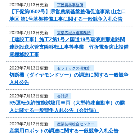
2023年7月13日更新
下呂農林事務所
【下促第0502号】県営農業基盤整備促進事業 山之口
地区 第1号基盤整備工事に関する一般競争入札公告
2023年7月13日更新
東部広域水道事務所
【建設工事】施工Z第1号／国道19号瑞浪恵那道路関
連既設送水管支障移転工事等事業 竹折電食防止設備
電極移設工事
2023年7月13日更新
セラミックス研究所
切断機（ダイヤモンドソー）の調達に関する一般競争
入札公告
2023年7月13日更新
会計課
R5運転免許技能試験用車両（大型特殊自動車）の購
入に関する一般競争入札公告（会計課）
2023年7月12日更新
産業技術総合センター
産業用ロボットの調達に関する一般競争入札公告