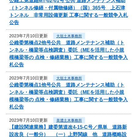
公維工第道維MT-02-01号 公共 道路メンテナンス補助
（トンネル修繕・付属物修繕）（国）365号 上石津
トンネル 非常用設備更新 工事に関する一般競争入札
公告
2023年7月10日更新
大垣土木事務所
公維委第橋点2他号公共 道路メンテナンス補助（ト
ンネル・橋梁等点検調査）委託（MEを活用した小規
模橋梁等の 点検・修繕業務）工事に関する一般競争入
札公告
2023年7月10日更新
大垣土木事務所
公維委第橋点1他号公共 道路メンテナンス補助（ト
ンネル・橋梁等点検調査）委託（MEを活用した小規
模橋梁等の 点検・修繕業務）工事に関する一般競争入
札公告
2023年7月10日更新
美濃土木事務所
【建設関連業務】建委第道改4-15-C号／県単 道路新
設改良（一般分） （一）上野関線 他 道路概略設