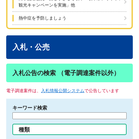
観光キャンペーンを実施」他
熱中症を予防しましょう
本
文
入札・公売
入札公告の検索 （電子調達案件以外）
電子調達案件は、
入札情報公開システム
で公告しています
キーワード検索
検
索
す
種類
る