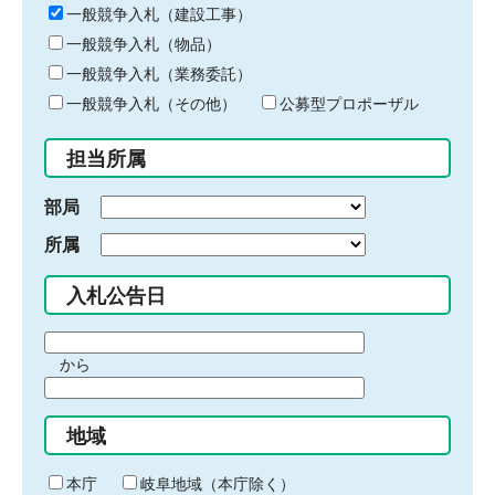
キ
一般競争入札（建設工事）
ー
一般競争入札（物品）
ワ
一般競争入札（業務委託）
ー
ド
一般競争入札（その他）
公募型プロポーザル
を
入
担当所属
力
部局
所属
入札公告日
期
から
間
期
の
間
始
地域
の
ま
終
り
わ
本庁
岐阜地域（本庁除く）