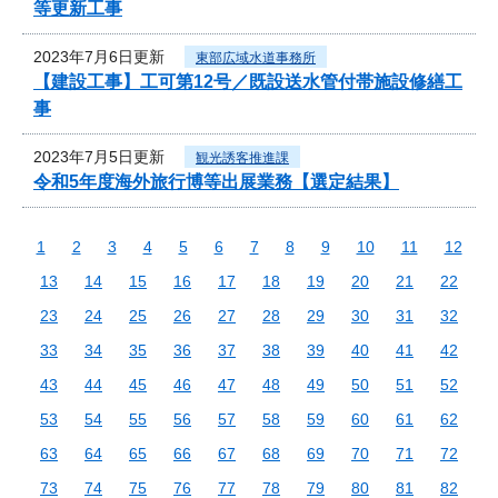
等更新工事
2023年7月6日更新
東部広域水道事務所
【建設工事】工可第12号／既設送水管付帯施設修繕工
事
2023年7月5日更新
観光誘客推進課
令和5年度海外旅行博等出展業務【選定結果】
1
2
3
4
5
6
7
8
9
10
11
12
13
14
15
16
17
18
19
20
21
22
23
24
25
26
27
28
29
30
31
32
33
34
35
36
37
38
39
40
41
42
43
44
45
46
47
48
49
50
51
52
53
54
55
56
57
58
59
60
61
62
63
64
65
66
67
68
69
70
71
72
73
74
75
76
77
78
79
80
81
82