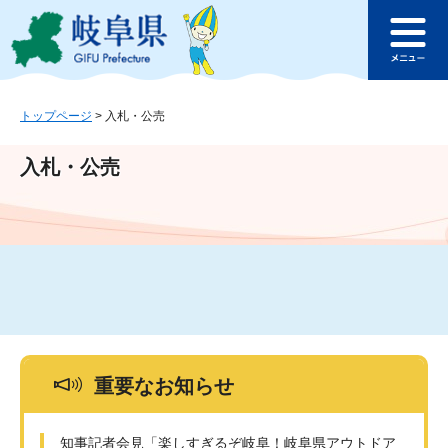
ペ
メ
このページの本文へ
ー
ニ
メ
ジ
ュ
ニ
の
ー
ュ
先
を
ー
頭
飛
トップページ
>
入札・公売
で
ば
す
し
入札・公売
。
て
本
文
へ
重要なお知らせ
知事記者会見「楽しすぎるぞ岐阜！岐阜県アウトドア