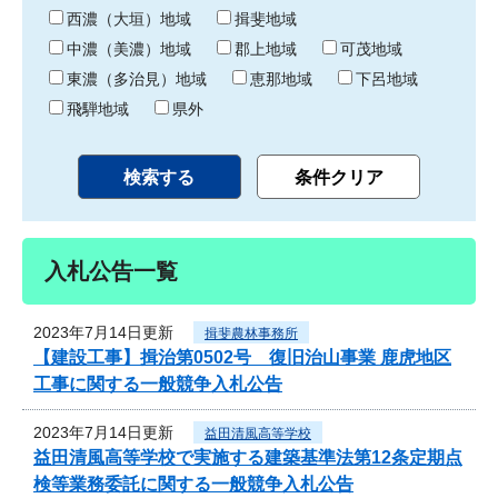
り
西濃（大垣）地域
揖斐地域
中濃（美濃）地域
郡上地域
可茂地域
東濃（多治見）地域
恵那地域
下呂地域
飛騨地域
県外
入札公告一覧
2023年7月14日更新
揖斐農林事務所
【建設工事】揖治第0502号 復旧治山事業 鹿虎地区
工事に関する一般競争入札公告
2023年7月14日更新
益田清風高等学校
益田清風高等学校で実施する建築基準法第12条定期点
検等業務委託に関する一般競争入札公告