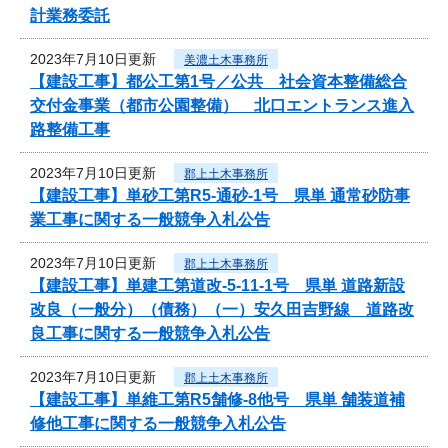
計業務委託
2023年7月10日更新
美濃土木事務所
【建設工事】都公工第1号／公共 社会資本整備総合
交付金事業（都市公園整備） 北口エントランス進入
路整備工事
2023年7月10日更新
郡上土木事務所
【建設工事】単砂工第R5-通砂-1号 県単 通常砂防事
業工事に関する一般競争入札公告
2023年7月10日更新
郡上土木事務所
【建設工事】単建工第道改-5-11-1号 県単 道路新設
改良（一般分）（債務）（一）安久田吉野線 道路改
良工事に関する一般競争入札公告
2023年7月10日更新
郡上土木事務所
【建設工事】単維工第R5舗修-8他号 県単 舗装道補
修他工事に関する一般競争入札公告