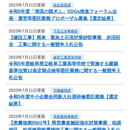
2023年7月11日更新
総合政策課
令和5年度「清流の国ぎふ」SDGs推進フォーラム企
画・運営等委託業務プロポーザル募集【選定結果】
2023年7月11日更新
下呂土木事務所
【建設工事】県単 緊急土石流対策砂防事業 赤沼田
谷 工事に関する一般競争入札公告
2023年7月11日更新
岐阜工業高等学校
令和5年度岐阜県立岐阜工業高等学校で実施する建築
基準法第12条定期点検等委託業務に関する一般競争入
札公告
2023年7月11日更新
労働雇用課
令和5年度中小企業合同新入社員研修委託業務【選定
結果】
2023年7月11日更新
恵那農林事務所
【恵農強第0501号】県営農道施設強化対策事業 柏原
地区 柏原橋梁耐震補強工事に関する一般競争入札公