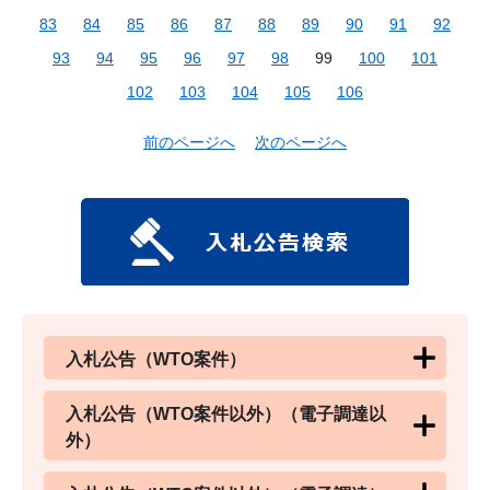
83
84
85
86
87
88
89
90
91
92
93
94
95
96
97
98
99
100
101
102
103
104
105
106
前のページへ
次のページへ
入札公告（WTO案件）
入札公告（WTO案件以外）（電子調達以
外）