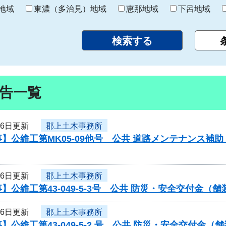
り
地域
東濃（多治見）地域
恵那地域
下呂地域
告一覧
月6日更新
郡上土木事務所
】公維工第MK05-09他号 公共 道路メンテナンス
月6日更新
郡上土木事務所
】公維工第43-049-5-3号 公共 防災・安全交付金
月6日更新
郡上土木事務所
】公維工第43-049-5-2 号 公共 防災・安全交付