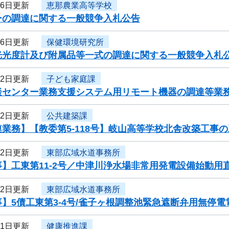
月6日更新
恵那農業高等学校
ーの調達に関する一般競争入札公告
月6日更新
保健環境研究所
光光度計及び附属品等一式の調達に関する一般競争入札
月2日更新
子ども家庭課
談センター業務支援システム用リモート機器の調達等業
月2日更新
公共建築課
業務】【教委第5-118号】岐山高等学校北舎改築工事
月2日更新
東部広域水道事務所
】工東第11-2号／中津川浄水場非常用発電設備始動用
月2日更新
東部広域水道事務所
】5債工東第3-4号/雀子ヶ根調整池緊急遮断弁用無停
月1日更新
健康推進課