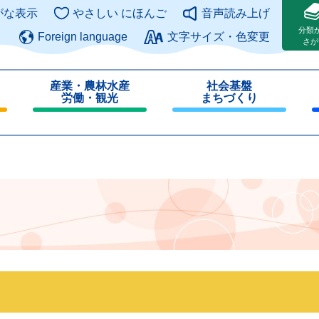
このページの本文へ
がな表示
やさしい にほんご
音声読み上げ
分類
Foreign language
文字サイズ・色変更
さが
産業・農林水産
社会基盤
労働・観光
まちづくり
閉
閉
じ
じ
る
る