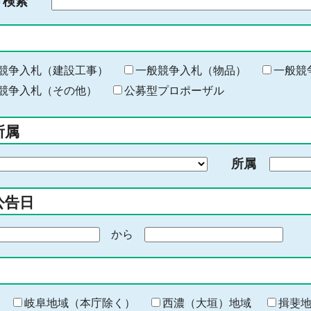
ド検索
検
索
す
る
キ
競争入札（建設工事）
一般競争入札（物品）
一般競
ー
競争入札（その他）
公募型プロポーザル
ワ
ー
所属
ド
を
所属
入
力
公告日
から
期
間
の
終
わ
岐阜地域（本庁除く）
西濃（大垣）地域
揖斐