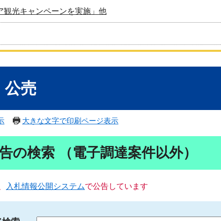
ア観光キャンペーンを実施」他
・公売
示
大きな文字で印刷ページ表示
告の検索 （電子調達案件以外）
、
入札情報公開システム
で公告しています