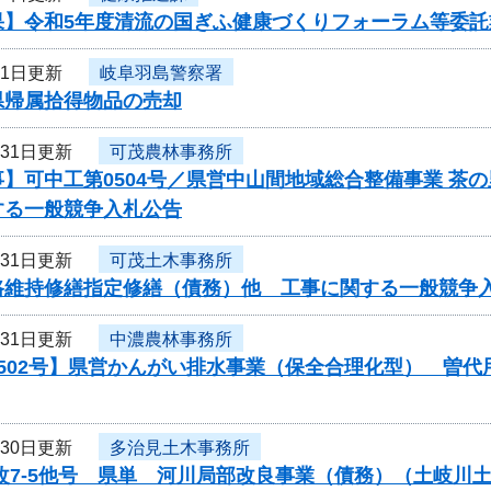
果】令和5年度清流の国ぎふ健康づくりフォーラム等委託
月1日更新
岐阜羽島警察署
県帰属拾得物品の売却
月31日更新
可茂農林事務所
】可中工第0504号／県営中山間地域総合整備事業 茶
する一般競争入札公告
月31日更新
可茂土木事務所
路維持修繕指定修繕（債務）他 工事に関する一般競争
月31日更新
中濃農林事務所
0502号】県営かんがい排水事業（保全合理化型） 曽
月30日更新
多治見土木事務所
局改7-5他号 県単 河川局部改良事業（債務）（土岐