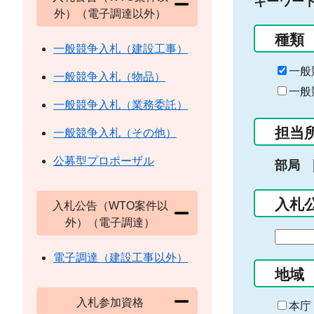
キーワー
外）（電子調達以外）
種類
一般競争入札（建設工事）
一般
一般競争入札（物品）
一般
一般競争入札（業務委託）
担当
一般競争入札（その他）
公募型プロポーザル
部局
入札
入札公告（WTO案件以
外）（電子調達）
期
間
電子調達（建設工事以外）
の
地域
始
入札参加資格
ま
本庁