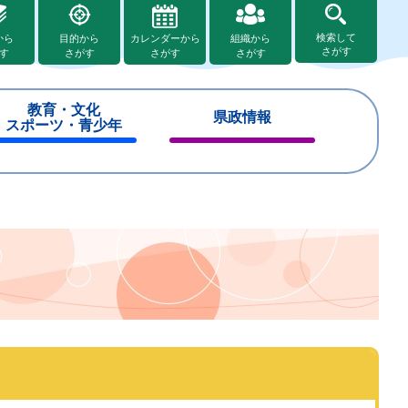
検索して
から
目的から
カレンダーから
組織から
さがす
す
さがす
さがす
さがす
教育・文化
県政情報
スポーツ・青少年
閉
閉
じ
じ
る
る