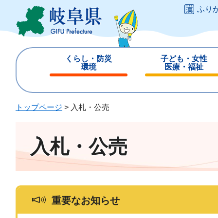
ペ
メ
ふり
ー
ニ
ジ
ュ
の
ー
先
を
くらし・防災
子ども・女性
頭
飛
環境
医療・福祉
で
ば
閉
閉
す
し
じ
じ
。
て
る
る
トップページ
>
入札・公売
本
文
へ
入札・公売
重要なお知らせ