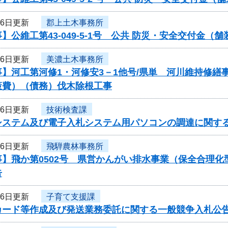
月6日更新
郡上土木事務所
】公維工第43-049-5-1号 公共 防災・安全交付金
月6日更新
美濃土木事務所
事】河工第河修1・河修安3－1他号/県単 河川維持修
策費）（債務）伐木除根工事
月6日更新
技術検査課
システム及び電子入札システム用パソコンの調達に関す
月6日更新
飛騨農林事務所
事】飛か第0502号 県営かんがい排水事業（保全合理
告
月6日更新
子育て支援課
カード等作成及び発送業務委託に関する一般競争入札公