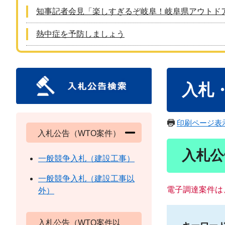
知事記者会見「楽しすぎるぞ岐阜！岐阜県アウトド
熱中症を予防しましょう
本
入札
文
印刷ページ表
入札公告（WTO案件）
入札公
一般競争入札（建設工事）
一般競争入札（建設工事以
電子調達案件は
外）
入札公告（WTO案件以