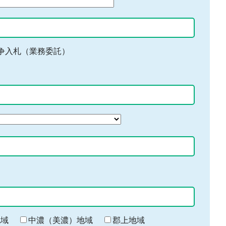
争入札（業務委託）
地域
中濃（美濃）地域
郡上地域