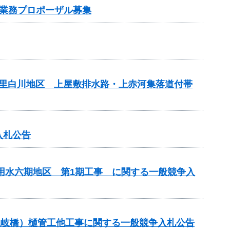
業務プロポーザル募集
の里白川地区 上屋敷排水路・上赤河集落道付帯
入札公告
代用水六期地区 第1期工事 に関する一般競争入
川土岐橋）樋管工他工事に関する一般競争入札公告