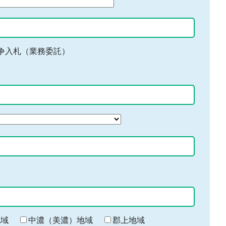
争入札（業務委託）
地域
中濃（美濃）地域
郡上地域