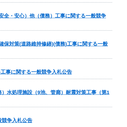
し安全・安心）他（債務）工事に関する一般競争
確保対策(道路維持修繕)(債務)工事に関する一般
路工事に関する一般競争入札公告
）水処理施設（9池、管廊）耐震対策工事（第1
般競争入札公告