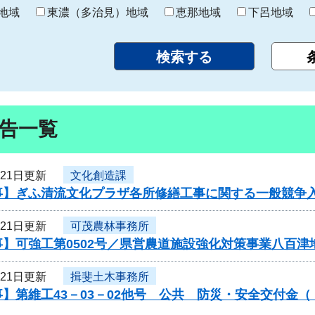
り
地域
東濃（多治見）地域
恵那地域
下呂地域
告一覧
月21日更新
文化創造課
事】ぎふ清流文化プラザ各所修繕工事に関する一般競争
月21日更新
可茂農林事務所
】可強工第0502号／県営農道施設強化対策事業八百津
月21日更新
揖斐土木事務所
】第維工43－03－02他号 公共 防災・安全交付金