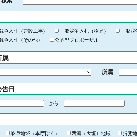
ド検索
検
索
す
る
キ
競争入札（建設工事）
一般競争入札（物品）
一般競
ー
競争入札（その他）
公募型プロポーザル
ワ
ー
所属
ド
を
所属
入
力
公告日
から
期
間
の
終
わ
岐阜地域（本庁除く）
西濃（大垣）地域
揖斐