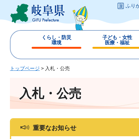
ペ
メ
ふり
ー
ニ
ジ
ュ
の
ー
先
を
くらし・防災
子ども・女性
頭
飛
環境
医療・福祉
で
ば
閉
閉
す
し
じ
じ
。
て
る
る
トップページ
>
入札・公売
本
文
へ
入札・公売
重要なお知らせ