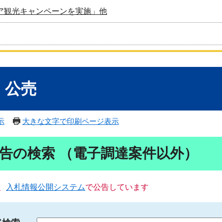
ア観光キャンペーンを実施」他
・公売
示
大きな文字で印刷ページ表示
告の検索 （電子調達案件以外）
、
入札情報公開システム
で公告しています