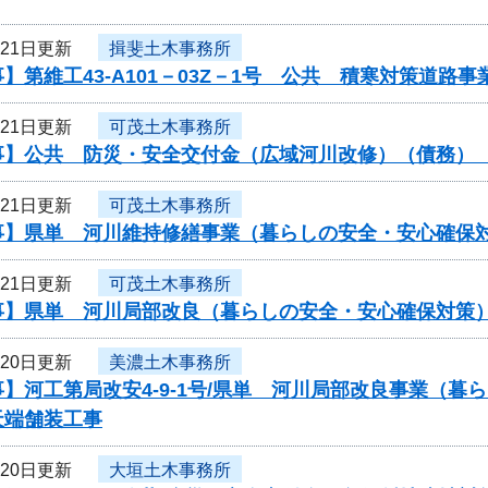
月21日更新
揖斐土木事務所
】第維工43-A101－03Z－1号 公共 積寒対策道
月21日更新
可茂土木事務所
事】公共 防災・安全交付金（広域河川改修）（債務）
月21日更新
可茂土木事務所
事】県単 河川維持修繕事業（暮らしの安全・安心確保
月21日更新
可茂土木事務所
事】県単 河川局部改良（暮らしの安全・安心確保対策
月20日更新
美濃土木事務所
】河工第局改安4-9-1号/県単 河川局部改良事業（
天端舗装工事
月20日更新
大垣土木事務所