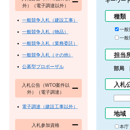
キーワー
外）（電子調達以外）
種類
一般競争入札（建設工事）
一般
一般競争入札（物品）
一般
一般競争入札（業務委託）
担当
一般競争入札（その他）
公募型プロポーザル
部局
入札
入札公告（WTO案件以
外）（電子調達）
期
間
電子調達（建設工事以外）
の
地域
始
入札参加資格
ま
本庁