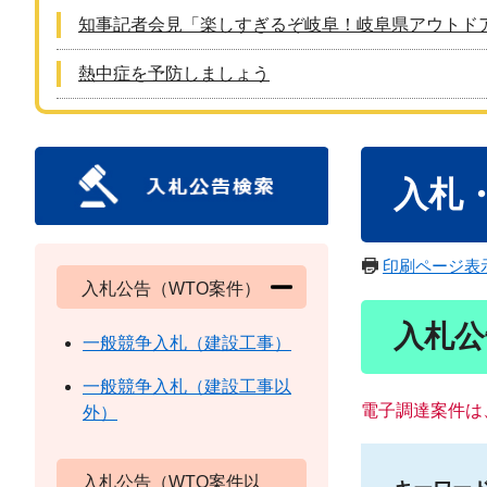
知事記者会見「楽しすぎるぞ岐阜！岐阜県アウトド
熱中症を予防しましょう
本
入札
文
印刷ページ表
入札公告（WTO案件）
入札公
一般競争入札（建設工事）
一般競争入札（建設工事以
電子調達案件は
外）
入札公告（WTO案件以