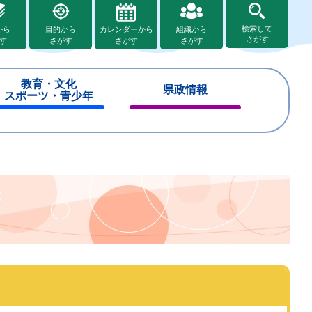
検索して
から
目的から
カレンダーから
組織から
さがす
す
さがす
さがす
さがす
教育・文化
県政情報
スポーツ・青少年
閉
閉
じ
じ
る
る