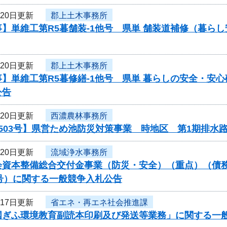
月20日更新
郡上土木事務所
】単維工第R5暮舗装-1他号 県単 舗装道補修（暮ら
月20日更新
郡上土木事務所
】単維工第R5暮修繕-1他号 県単 暮らしの安全・安心
公告
月20日更新
西濃農林事務所
503号】県営ため池防災対策事業 時地区 第1期排水
月20日更新
流域浄水事務所
会資本整備総合交付金事業（防災・安全）（重点）（債務
051号）に関する一般競争入札公告
月17日更新
省エネ・再エネ社会推進課
国ぎふ環境教育副読本印刷及び発送等業務」に関する一