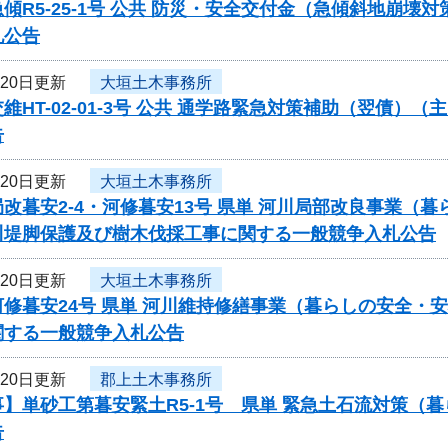
傾R5-25-1号 公共 防災・安全交付金（急傾斜地崩
札公告
月20日更新
大垣土木事務所
維HT-02-01-3号 公共 通学路緊急対策補助（翌債
告
月20日更新
大垣土木事務所
改暮安2-4・河修暮安13号 県単 河川局部改良事業
川堤脚保護及び樹木伐採工事に関する一般競争入札公告
月20日更新
大垣土木事務所
河修暮安24号 県単 河川維持修繕事業（暮らしの安全・
関する一般競争入札公告
月20日更新
郡上土木事務所
】単砂工第暮安緊土R5-1号 県単 緊急土石流対策（
告