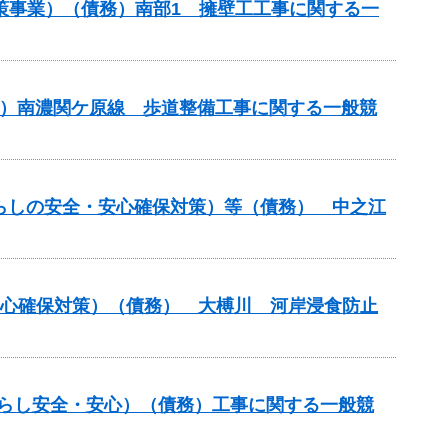
壊対策事業）（債務）南部1 擁壁工工事に関する一
）（主）南濃関ケ原線 歩道整備工事に関する一般競
（暮らしの安全・安心確保対策）等（債務） 中之江
安心確保対策）（債務） 大榑川 河岸浸食防止
暮らし安全・安心）（債務）工事に関する一般競