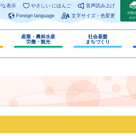
このページの本文へ
がな表示
やさしい にほんご
音声読み上げ
分類
Foreign language
文字サイズ・色変更
さが
産業・農林水産
社会基盤
労働・観光
まちづくり
閉
閉
じ
じ
る
る