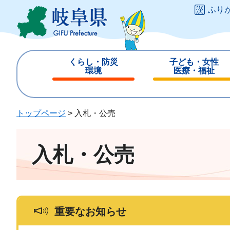
ペ
メ
ふり
ー
ニ
ジ
ュ
の
ー
先
を
くらし・防災
子ども・女性
頭
飛
環境
医療・福祉
で
ば
閉
閉
す
し
じ
じ
。
て
る
る
トップページ
>
入札・公売
本
文
へ
入札・公売
重要なお知らせ