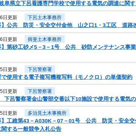
度岐阜県立下呂看護専門学校で使用する電気の調達に関す
16日更新
下呂土木事務所
事】公共 防災・安全交付金他 山之口1・3工区 道路
16日更新
揖斐土木事務所
事】第砂工砂メ5－3－1号 公共 砂防メンテナンス事
15日更新
下呂警察署
署で使用する電子複写機複写料（モノクロ）の単価契約
15日更新
下呂警察署
度 下呂警察署金山警部交番以下10施設で使用する電気
15日更新
多治見土木事務所
】工維第43－A030K－07－01号 公共 防災・安
に関する一般競争入札公告