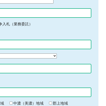
争入札（業務委託）
地域
中濃（美濃）地域
郡上地域