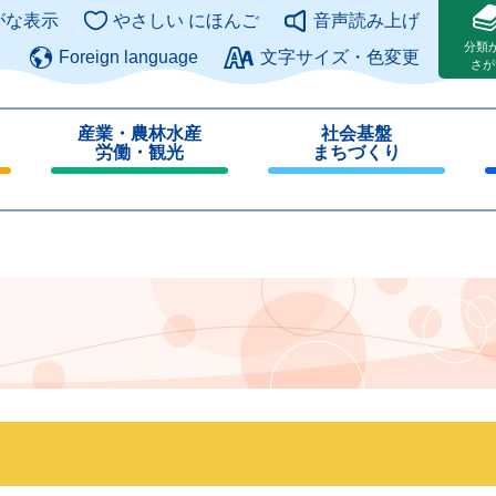
このページの本文へ
がな表示
やさしい にほんご
音声読み上げ
分類
Foreign language
文字サイズ・色変更
さが
産業・農林水産
社会基盤
労働・観光
まちづくり
閉
閉
じ
じ
る
る