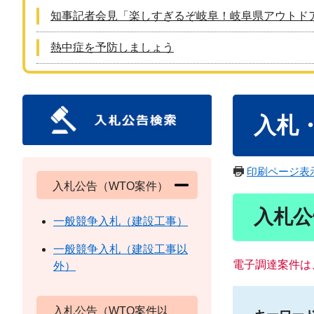
知事記者会見「楽しすぎるぞ岐阜！岐阜県アウトド
熱中症を予防しましょう
本
入札
文
印刷ページ表
入札公告（WTO案件）
入札公
一般競争入札（建設工事）
一般競争入札（建設工事以
電子調達案件は
外）
入札公告（WTO案件以