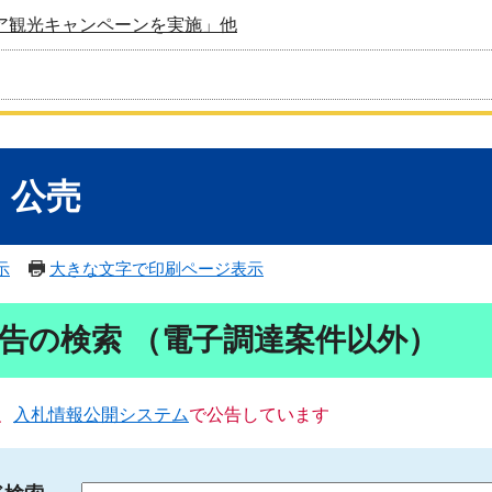
ア観光キャンペーンを実施」他
・公売
示
大きな文字で印刷ページ表示
告の検索 （電子調達案件以外）
、
入札情報公開システム
で公告しています