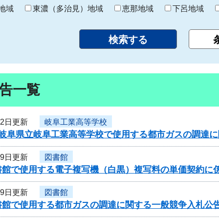
り
地域
東濃（多治見）地域
恵那地域
下呂地域
告一覧
22日更新
岐阜工業高等学校
度岐阜県立岐阜工業高等学校で使用する都市ガスの調達
19日更新
図書館
書館で使用する電子複写機（白黒）複写料の単価契約に
19日更新
図書館
書館で使用する都市ガスの調達に関する一般競争入札公