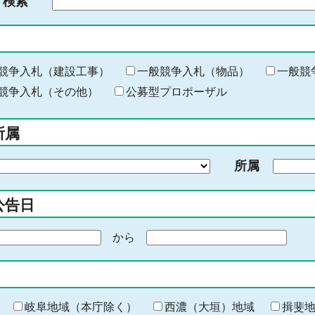
ド検索
検
索
す
る
キ
競争入札（建設工事）
一般競争入札（物品）
一般競
ー
競争入札（その他）
公募型プロポーザル
ワ
ー
所属
ド
を
所属
入
力
公告日
から
期
間
の
終
わ
岐阜地域（本庁除く）
西濃（大垣）地域
揖斐