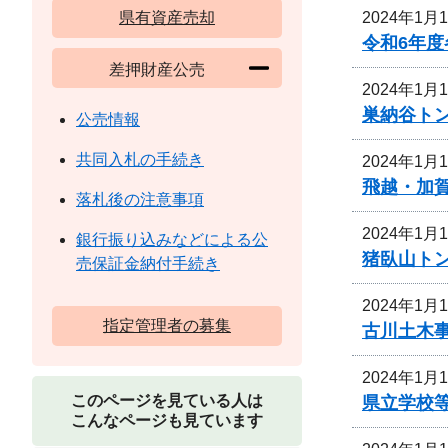
2024年1月
県有資産売却
令和6年
差押財産公売
2024年1月
巣納谷ト
公売情報
共同入札の手続き
2024年1月
飛越・加
落札後の注意事項
2024年1月
銀行振り込みなどによる公
猪臥山ト
売保証金納付手続き
2024年1月
指定管理者の募集
古川土木
2024年1月
このページを見ている人は
県立学校
こんなページも見ています