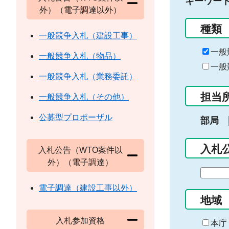
キーワー
外）（電子調達以外）
種類
一般競争入札（建設工事）
一般
一般競争入札（物品）
一般
一般競争入札（業務委託）
担当
一般競争入札（その他）
公募型プロポーザル
部局
入札
入札公告（WTO案件以
外）（電子調達）
期
間
電子調達（建設工事以外）
の
地域
始
入札参加資格
ま
本庁