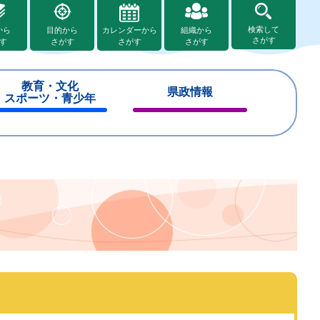
検索して
から
目的から
カレンダーから
組織から
さがす
す
さがす
さがす
さがす
教育・文化
県政情報
スポーツ・青少年
閉
閉
じ
じ
る
る