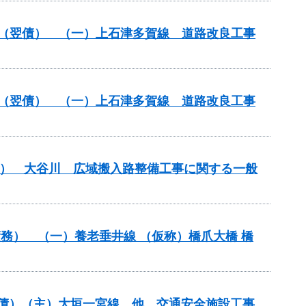
改築）（翌債） （一）上石津多賀線 道路改良工事
改築）（翌債） （一）上石津多賀線 道路改良工事
翌債） 大谷川 広域搬入路整備工事に関する一般
）（債務） （一）養老垂井線 （仮称）橋爪大橋 橋
（翌債）（主）大垣一宮線 他 交通安全施設工事