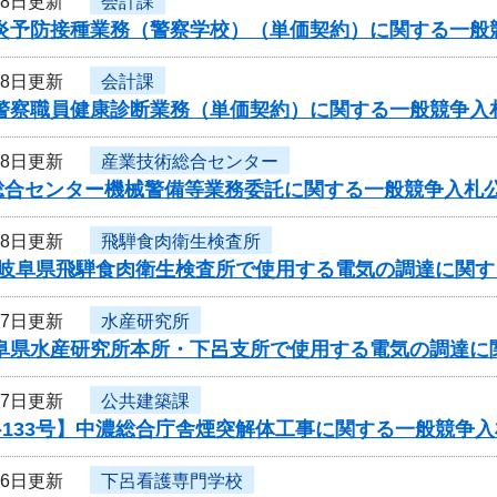
18日更新
会計課
型肝炎予防接種業務（警察学校）（単価契約）に関する一
18日更新
会計課
県警察職員健康診断業務（単価契約）に関する一般競争入
18日更新
産業技術総合センター
総合センター機械警備等業務委託に関する一般競争入札
18日更新
飛騨食肉衛生検査所
度岐阜県飛騨食肉衛生検査所で使用する電気の調達に関す
17日更新
水産研究所
岐阜県水産研究所本所・下呂支所で使用する電気の調達に
17日更新
公共建築課
-133号】中濃総合庁舎煙突解体工事に関する一般競争
16日更新
下呂看護専門学校