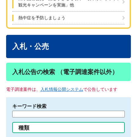
観光キャンペーンを実施」他
熱中症を予防しましょう
本
文
入札・公売
入札公告の検索 （電子調達案件以外）
電子調達案件は、
入札情報公開システム
で公告しています
キーワード検索
検
索
す
種類
る