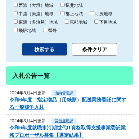
り
西濃（大垣）地域
揖斐地域
中濃（美濃）地域
郡上地域
可茂地域
東濃（多治見）地域
恵那地域
下呂地域
飛騨地域
県外
入札公告一覧
2024年3月4日更新
出納管理課
令和6年度 指定物品（用紙類）配送業務委託に関す
る一般競争入札
2024年3月4日更新
労働雇用課
令和6年度就職氷河期世代IT資格取得支援事業委託業
務プロポーザル募集【選定結果】