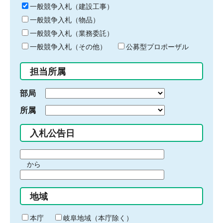
キ
一般競争入札（建設工事）
ー
一般競争入札（物品）
ワ
一般競争入札（業務委託）
ー
ド
一般競争入札（その他）
公募型プロポーザル
を
入
担当所属
力
部局
所属
入札公告日
期
から
間
期
の
間
始
地域
の
ま
終
り
わ
本庁
岐阜地域（本庁除く）