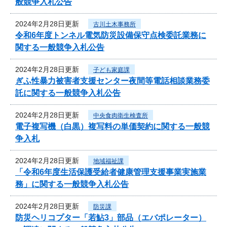
般競争入札公告
2024年2月28日更新
古川土木事務所
令和6年度トンネル電気防災設備保守点検委託業務に
関する一般競争入札公告
2024年2月28日更新
子ども家庭課
ぎふ性暴力被害者支援センター夜間等電話相談業務委
託に関する一般競争入札公告
2024年2月28日更新
中央食肉衛生検査所
電子複写機（白黒）複写料の単価契約に関する一般競
争入札
2024年2月28日更新
地域福祉課
「令和6年度生活保護受給者健康管理支援事業実施業
務」に関する一般競争入札公告
2024年2月28日更新
防災課
防災ヘリコプター「若鮎3」部品（エバポレーター）