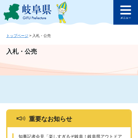
ペ
メ
このページの本文へ
ー
ニ
メ
ジ
ュ
ニ
の
ー
ュ
先
を
ー
頭
飛
トップページ
>
入札・公売
で
ば
す
し
入札・公売
。
て
本
文
へ
重要なお知らせ
知事記者会見「楽しすぎるぞ岐阜！岐阜県アウトドア