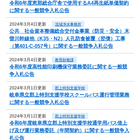
令和6年度恵那総合庁舎で使用するA4再生紙単価契約
に関する一般競争入札公告
2024年3月4日更新
流域浄水事務所
公共 社会資本整備総合交付金事業（防災・安全）木
曽川幹線他（K35・N2）人孔防食被覆（翌債）工事
（第401-C-057号）に関する一般競争入札公告
2024年3月4日更新
教育財務課
令和6年度高性能印刷機保守業務委託に関する一般競
争入札公告
2024年3月1日更新
郡上特別支援学校
岐阜県立郡上特別支援学校スクールバス運行管理業務
に関する一般競争入札公告
2024年3月1日更新
郡上特別支援学校
令和6年度岐阜県立郡上特別支援学校通学用バス借上
げ及び運行業務委託（年間契約）に関する一般競争入
札公告