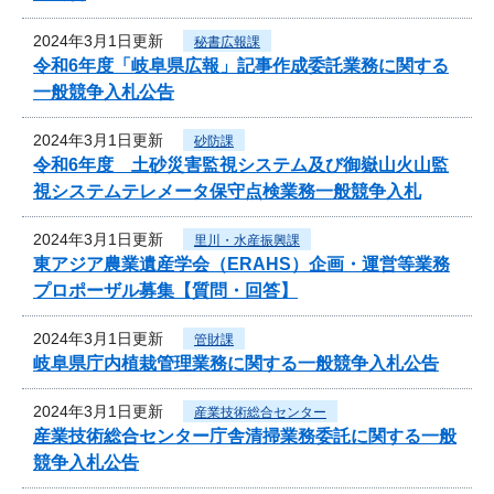
2024年3月1日更新
秘書広報課
令和6年度「岐阜県広報」記事作成委託業務に関する
一般競争入札公告
2024年3月1日更新
砂防課
令和6年度 土砂災害監視システム及び御嶽山火山監
視システムテレメータ保守点検業務一般競争入札
2024年3月1日更新
里川・水産振興課
東アジア農業遺産学会（ERAHS）企画・運営等業務
プロポーザル募集【質問・回答】
2024年3月1日更新
管財課
岐阜県庁内植栽管理業務に関する一般競争入札公告
2024年3月1日更新
産業技術総合センター
産業技術総合センター庁舎清掃業務委託に関する一般
競争入札公告