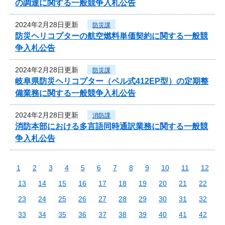
の調達に関する一般競争入札公告
2024年2月28日更新
防災課
防災ヘリコプターの航空燃料単価契約に関する一般競
争入札公告
2024年2月28日更新
防災課
岐阜県防災ヘリコプター（ベル式412EP型）の定期整
備業務に関する一般競争入札公告
2024年2月28日更新
消防課
消防本部における多言語同時通訳業務に関する一般競
争入札公告
1
2
3
4
5
6
7
8
9
10
11
12
13
14
15
16
17
18
19
20
21
22
23
24
25
26
27
28
29
30
31
32
33
34
35
36
37
38
39
40
41
42