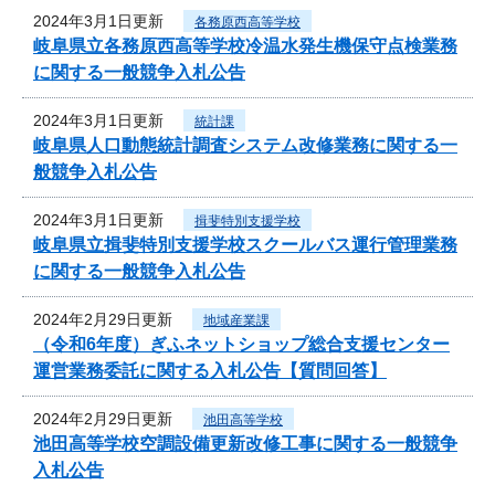
2024年3月1日更新
各務原西高等学校
岐阜県立各務原西高等学校冷温水発生機保守点検業務
に関する一般競争入札公告
2024年3月1日更新
統計課
岐阜県人口動態統計調査システム改修業務に関する一
般競争入札公告
2024年3月1日更新
揖斐特別支援学校
岐阜県立揖斐特別支援学校スクールバス運行管理業務
に関する一般競争入札公告
2024年2月29日更新
地域産業課
（令和6年度）ぎふネットショップ総合支援センター
運営業務委託に関する入札公告【質問回答】
2024年2月29日更新
池田高等学校
池田高等学校空調設備更新改修工事に関する一般競争
入札公告