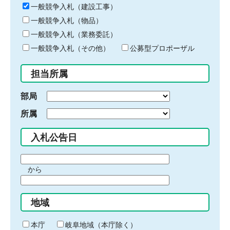
キ
一般競争入札（建設工事）
ー
一般競争入札（物品）
ワ
一般競争入札（業務委託）
ー
ド
一般競争入札（その他）
公募型プロポーザル
を
入
担当所属
力
部局
所属
入札公告日
期
から
間
期
の
間
始
地域
の
ま
終
り
わ
本庁
岐阜地域（本庁除く）