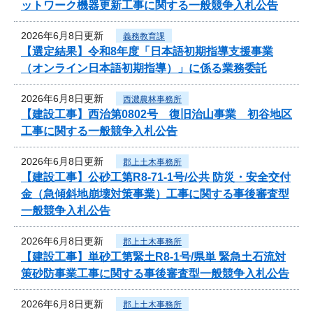
ットワーク機器更新工事に関する一般競争入札公告
2026年6月8日更新
義務教育課
【選定結果】令和8年度「日本語初期指導支援事業
（オンライン日本語初期指導）」に係る業務委託
2026年6月8日更新
西濃農林事務所
【建設工事】西治第0802号 復旧治山事業 初谷地区
工事に関する一般競争入札公告
2026年6月8日更新
郡上土木事務所
【建設工事】公砂工第R8-71-1号/公共 防災・安全交付
金（急傾斜地崩壊対策事業）工事に関する事後審査型
一般競争入札公告
2026年6月8日更新
郡上土木事務所
【建設工事】単砂工第緊土R8-1号/県単 緊急土石流対
策砂防事業工事に関する事後審査型一般競争入札公告
2026年6月8日更新
郡上土木事務所