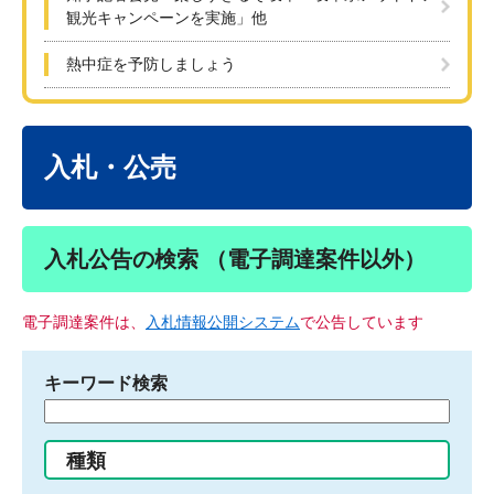
観光キャンペーンを実施」他
熱中症を予防しましょう
本
文
入札・公売
入札公告の検索 （電子調達案件以外）
電子調達案件は、
入札情報公開システム
で公告しています
キーワード検索
検
索
す
種類
る