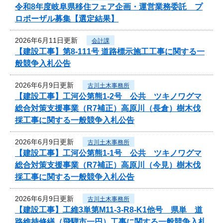
令和8年度岐阜県移住フェア企画・運営業務委託 プ
ロポーザル募集【選定結果】
2026年6月11日更新
会計課
【建設工事】第8-111号 道路標示施工工事に関する一
般競争入札公告
2026年6月9日更新
古川土木事務所
【建設工事】工河公第熊1-2号 公共 ツキノワグマ
総合対策支援事業（R7補正）高原川（長倉）樹木伐
採工事に関する一般競争入札公告
2026年6月9日更新
古川土木事務所
【建設工事】工河公第熊1-1号 公共 ツキノワグマ
総合対策支援事業（R7補正）高原川（今見）樹木伐
採工事に関する一般競争入札公告
2026年6月9日更新
古川土木事務所
【建設工事】工維3単第M11-3-R8-K1他号 県単 道
路維持修繕（飛騨市一円）工事に関する一般競争入札