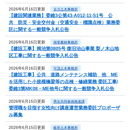
2026年6月16日更新
古川土木事務所
【建設関連業務】委維3公第43-A012-11-S1号 公
共 防災・安全交付金（交通安全・標識点検）業務委
託に関する一般競争入札公告
2026年6月16日更新
揖斐農林事務所
【建設工事】揖治第0805号 復旧治山事業 梨ノ木山地
区工事に関する一般競争入札公告
2026年6月16日更新
可茂土木事務所
【建設工事】公共 道路メンテナンス補助 他 ME
を活用した小規模橋梁等の点検・修繕業務 委託工事/
委維3第MK08－ME他号に関する一般競争入札公告
2026年6月15日更新
男女共同参画推進課
管理職を目指す女性向け講座運営業務委託プロポーザ
ル募集
2026年6月15日更新
岐阜土木事務所