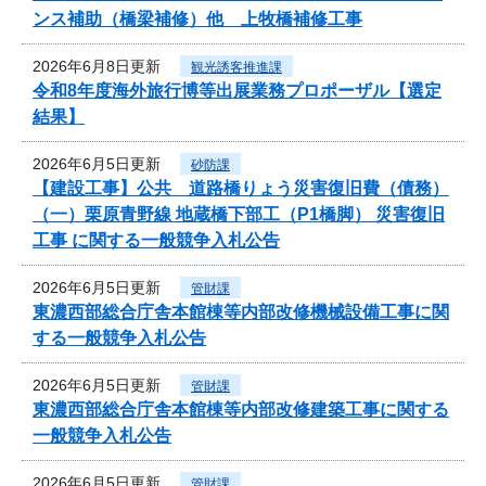
ンス補助（橋梁補修）他 上牧橋補修工事
2026年6月8日更新
観光誘客推進課
令和8年度海外旅行博等出展業務プロポーザル【選定
結果】
2026年6月5日更新
砂防課
【建設工事】公共 道路橋りょう災害復旧費（債務）
（一）栗原青野線 地蔵橋下部工（P1橋脚） 災害復旧
工事 に関する一般競争入札公告
2026年6月5日更新
管財課
東濃西部総合庁舎本館棟等内部改修機械設備工事に関
する一般競争入札公告
2026年6月5日更新
管財課
東濃西部総合庁舎本館棟等内部改修建築工事に関する
一般競争入札公告
2026年6月5日更新
管財課