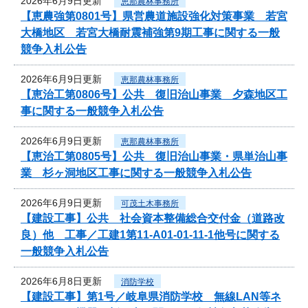
2026年6月9日更新
恵那農林事務所
【恵農強第0801号】県営農道施設強化対策事業 若宮
大橋地区 若宮大橋耐震補強第9期工事に関する一般
競争入札公告
2026年6月9日更新
恵那農林事務所
【恵治工第0806号】公共 復旧治山事業 夕森地区工
事に関する一般競争入札公告
2026年6月9日更新
恵那農林事務所
【恵治工第0805号】公共 復旧治山事業・県単治山事
業 杉ヶ洞地区工事に関する一般競争入札公告
2026年6月9日更新
可茂土木事務所
【建設工事】公共 社会資本整備総合交付金（道路改
良）他 工事／工建1第11-A01-01-11-1他号に関する
一般競争入札公告
2026年6月8日更新
消防学校
【建設工事】第1号／岐阜県消防学校 無線LAN等ネ