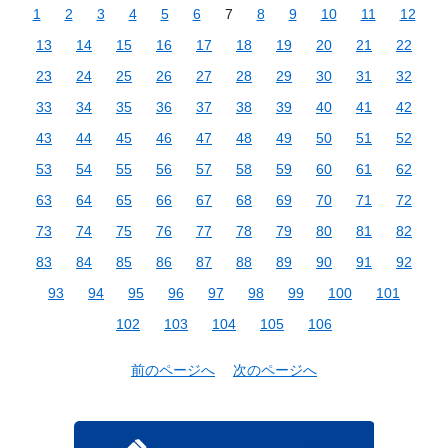
1
2
3
4
5
6
7
8
9
10
11
12
13
14
15
16
17
18
19
20
21
22
23
24
25
26
27
28
29
30
31
32
33
34
35
36
37
38
39
40
41
42
43
44
45
46
47
48
49
50
51
52
53
54
55
56
57
58
59
60
61
62
63
64
65
66
67
68
69
70
71
72
73
74
75
76
77
78
79
80
81
82
83
84
85
86
87
88
89
90
91
92
93
94
95
96
97
98
99
100
101
102
103
104
105
106
前のページへ
次のページへ