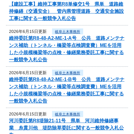
【建設工事】維持工事第R8単修交1号 県単 道路維
持修繕（交通安全） 管内県管理道路 交通安全施設
工事に関する一般競争入札公告
2026年6月15日更新
岐阜土木事務所
維持委託第R8-48-A2-ME-1-A号 公共 道路メンテナ
ンス補助（トンネル・橋梁等点検調査費）MEを活用
した小規模橋梁等の点検・修繕業務委託工事に関する
一般競争入札公告
2026年6月15日更新
岐阜土木事務所
維持委託第R8-48-A2-ME-1-B号 公共 道路メンテナ
ンス補助（トンネル・橋梁等点検調査費）MEを活用
した小規模橋梁等の点検・修繕業務委託工事に関する
一般競争入札公告
2026年6月15日更新
岐阜土木事務所
河川委託第R8堤除21-11号 県単 河川維持修繕事
業 糸貫川他 堤防除草委託に関する一般競争入札公