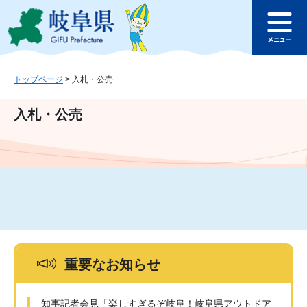
ペ
メ
このページの本文へ
ー
ニ
メ
ジ
ュ
ニ
の
ー
ュ
先
を
ー
頭
飛
トップページ
>
入札・公売
で
ば
す
し
入札・公売
。
て
本
文
へ
重要なお知らせ
知事記者会見「楽しすぎるぞ岐阜！岐阜県アウトドア