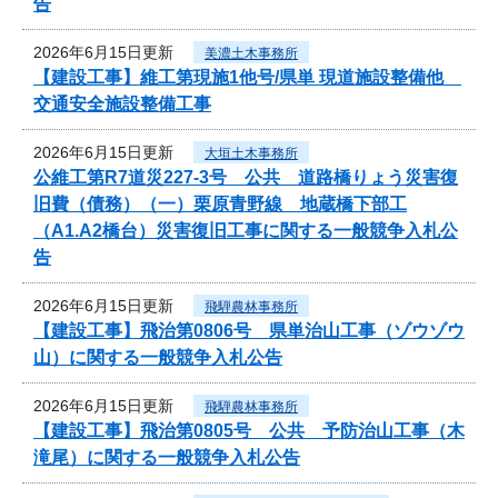
告
2026年6月15日更新
美濃土木事務所
【建設工事】維工第現施1他号/県単 現道施設整備他
交通安全施設整備工事
2026年6月15日更新
大垣土木事務所
公維工第R7道災227-3号 公共 道路橋りょう災害復
旧費（債務）（一）栗原青野線 地蔵橋下部工
（A1.A2橋台）災害復旧工事に関する一般競争入札公
告
2026年6月15日更新
飛騨農林事務所
【建設工事】飛治第0806号 県単治山工事（ゾウゾウ
山）に関する一般競争入札公告
2026年6月15日更新
飛騨農林事務所
【建設工事】飛治第0805号 公共 予防治山工事（木
滝尾）に関する一般競争入札公告