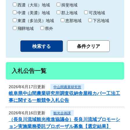
り
西濃（大垣）地域
揖斐地域
中濃（美濃）地域
郡上地域
可茂地域
東濃（多治見）地域
恵那地域
下呂地域
飛騨地域
県外
入札公告一覧
2026年6月17日更新
中山間農業研究所
岐阜県中山間農業研究所調査収納舎屋根カバー工法工
事に関する一般競争入札公告
2026年6月16日更新
観光企画課
（長良川流域観光推進協議会）長良川流域プロモーシ
ョン実施業務委託プロポーザル募集【選定結果】