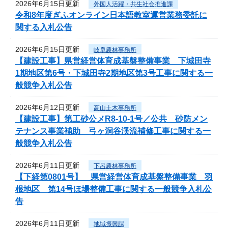
2026年6月15日更新
外国人活躍・共生社会推進課
令和8年度ぎふオンライン日本語教室運営業務委託に
関する入札公告
2026年6月15日更新
岐阜農林事務所
【建設工事】県営経営体育成基盤整備事業 下城田寺
1期地区第6号・下城田寺2期地区第3号工事に関する一
般競争入札公告
2026年6月12日更新
高山土木事務所
【建設工事】第工砂公メR8-10-1号／公共 砂防メン
テナンス事業補助 弓ヶ洞谷渓流補修工事に関する一
般競争入札公告
2026年6月11日更新
下呂農林事務所
【下経第0801号】 県営経営体育成基盤整備事業 羽
根地区 第14号ほ場整備工事に関する一般競争入札公
告
2026年6月11日更新
地域振興課