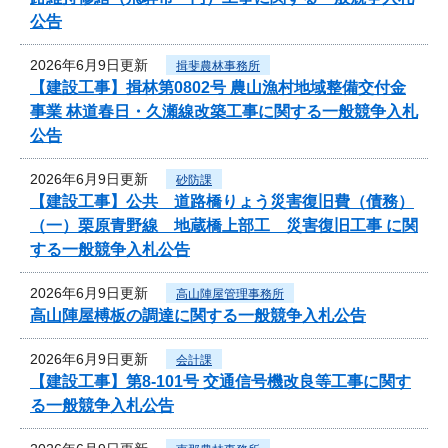
公告
2026年6月9日更新
揖斐農林事務所
【建設工事】揖林第0802号 農山漁村地域整備交付金
事業 林道春日・久瀬線改築工事に関する一般競争入札
公告
2026年6月9日更新
砂防課
【建設工事】公共 道路橋りょう災害復旧費（債務）
（一）栗原青野線 地蔵橋上部工 災害復旧工事 に関
する一般競争入札公告
2026年6月9日更新
高山陣屋管理事務所
高山陣屋榑板の調達に関する一般競争入札公告
2026年6月9日更新
会計課
【建設工事】第8-101号 交通信号機改良等工事に関す
る一般競争入札公告