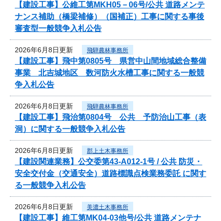
【建設工事】公維工第MKH05－06号/公共 道路メンテ
ナンス補助（橋梁補修）（国補正）工事に関する事後
審査型一般競争入札公告
2026年6月8日更新
飛騨農林事務所
【建設工事】飛中第0805号 県営中山間地域総合整備
事業 北吉城地区 数河防火水槽工事に関する一般競
争入札公告
2026年6月8日更新
飛騨農林事務所
【建設工事】飛治第0804号 公共 予防治山工事（表
洞）に関する一般競争入札公告
2026年6月8日更新
郡上土木事務所
【建設関連業務】公交委第43-A012-1号 / 公共 防災・
安全交付金（交通安全）道路標識点検業務委託 に関す
る一般競争入札公告
2026年6月8日更新
美濃土木事務所
【建設工事】維工第MK04-03他号/公共 道路メンテナ