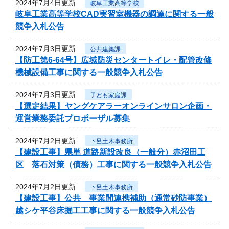
2024年7月4日更新
岐阜工業高等学校
岐阜工業高等学校CAD実習室機器の調達に関する一般
競争入札公告
2024年7月3日更新
公共建築課
【防工第6-64号】広域防災センタートイレ・配管改修
機械設備工事に関する一般競争入札公告
2024年7月3日更新
子ども家庭課
【選定結果】ヤングケアラーオンラインサロン企画・
運営業務委託プロポーザル募集
2024年7月2日更新
下呂土木事務所
【建設工事】県単 道路新設改良（一般分）赤沼田工
区 落石対策（債務）工事に関する一般競争入札公告
2024年7月2日更新
下呂土木事務所
【建設工事】公共 事業間連携補助（通常砂防事業）
越シケ平谷床掘工工事に関する一般競争入札公告