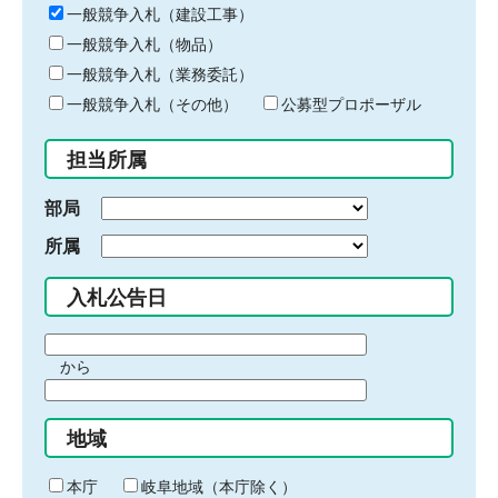
キ
一般競争入札（建設工事）
ー
一般競争入札（物品）
ワ
一般競争入札（業務委託）
ー
ド
一般競争入札（その他）
公募型プロポーザル
を
入
担当所属
力
部局
所属
入札公告日
期
から
間
期
の
間
始
地域
の
ま
終
り
わ
本庁
岐阜地域（本庁除く）