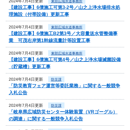
2024年7月4日更新
東部広域水道事務所
【建設工事】6債施工可第3-2号／山之上浄水場排水処
理施設（付帯設備）更新工事
2024年7月4日更新
東部広域水道事務所
【建設工事】6債施工B2第3号／大容量送水管整備事
業 可茂右岸第1幹線流量計等設置工事
2024年7月4日更新
東部広域水道事務所
【建設工事】6債施工可第4号／山之上浄水場滅菌設備
（貯蔵槽）更新工事
2024年7月4日更新
防災課
「防災教育フェア運営等委託業務」に関する一般競争
入札公告
2024年7月4日更新
防災課
「岐阜県広域防災センター体験装置（VRゴーグル）
の調達」に関する一般競争入札公告