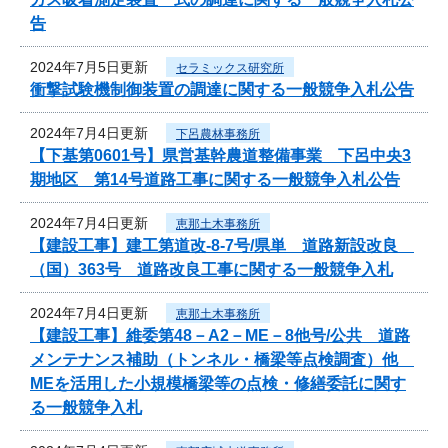
告
2024年7月5日更新
セラミックス研究所
衝撃試験機制御装置の調達に関する一般競争入札公告
2024年7月4日更新
下呂農林事務所
【下基第0601号】県営基幹農道整備事業 下呂中央3
期地区 第14号道路工事に関する一般競争入札公告
2024年7月4日更新
恵那土木事務所
【建設工事】建工第道改-8-7号/県単 道路新設改良
（国）363号 道路改良工事に関する一般競争入札
2024年7月4日更新
恵那土木事務所
【建設工事】維委第48－A2－ME－8他号/公共 道路
メンテナンス補助（トンネル・橋梁等点検調査）他
MEを活用した小規模橋梁等の点検・修繕委託に関す
る一般競争入札