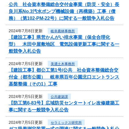
公共 社会資本整備総合交付金事業（防災・安全）長
良川系No.3汚水ポンプ機械設備（再構築）工事（債
務）（第102-PM-22号）に関する一般競争入札公告
2024年7月8日更新
岐阜農林事務所
【建設工事】県営かんがい排水事業（保全合理化
型） 木田中屋敷地区 電気設備更新工事に関する一
般競争入札公告
2024年7月5日更新
美濃土木事務所
【建設工事】都公工第1号/公共 社会資本整備総合交
付金（都市公園） 岐阜県百年公園北口エントランス
基盤整備（その1）工事
2024年7月5日更新
公共建築課
【防工第6-83号】広域防災センタートイレ改修建築工
事に関する一般競争入札公告
2024年7月5日更新
セラミックス研究所
ガス吸着測定装置一式の調達に関する一般競争入札公