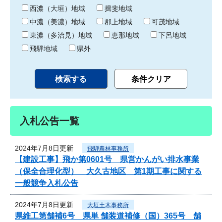
り
西濃（大垣）地域
揖斐地域
中濃（美濃）地域
郡上地域
可茂地域
東濃（多治見）地域
恵那地域
下呂地域
飛騨地域
県外
入札公告一覧
2024年7月8日更新
飛騨農林事務所
【建設工事】飛か第0601号 県営かんがい排水事業
（保全合理化型） 大久古地区 第1期工事に関する
一般競争入札公告
2024年7月8日更新
大垣土木事務所
県維工第舗補6号 県単 舗装道補修（国）365号 舗