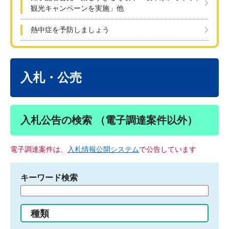
観光キャンペーンを実施」他
熱中症を予防しましょう
本
文
入札・公売
入札公告の検索 （電子調達案件以外）
電子調達案件は、
入札情報公開システム
で公告しています
キーワード検索
検
索
す
種類
る