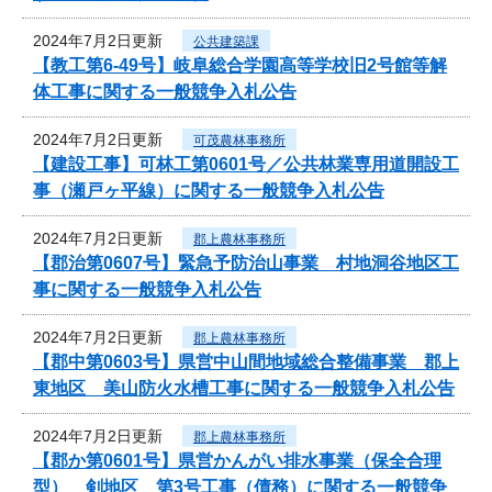
2024年7月2日更新
公共建築課
【教工第6-49号】岐阜総合学園高等学校旧2号館等解
体工事に関する一般競争入札公告
2024年7月2日更新
可茂農林事務所
【建設工事】可林工第0601号／公共林業専用道開設工
事（瀬戸ヶ平線）に関する一般競争入札公告
2024年7月2日更新
郡上農林事務所
【郡治第0607号】緊急予防治山事業 村地洞谷地区工
事に関する一般競争入札公告
2024年7月2日更新
郡上農林事務所
【郡中第0603号】県営中山間地域総合整備事業 郡上
東地区 美山防火水槽工事に関する一般競争入札公告
2024年7月2日更新
郡上農林事務所
【郡か第0601号】県営かんがい排水事業（保全合理
型） 剣地区 第3号工事（債務）に関する一般競争