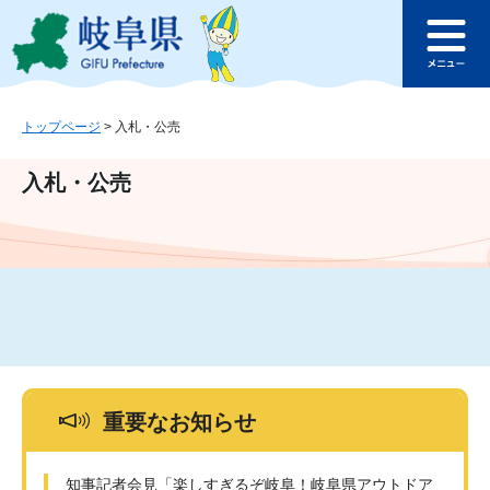
ペ
メ
このページの本文へ
ー
ニ
メ
ジ
ュ
ニ
の
ー
ュ
先
を
ー
頭
飛
トップページ
>
入札・公売
で
ば
す
し
入札・公売
。
て
本
文
へ
重要なお知らせ
知事記者会見「楽しすぎるぞ岐阜！岐阜県アウトドア