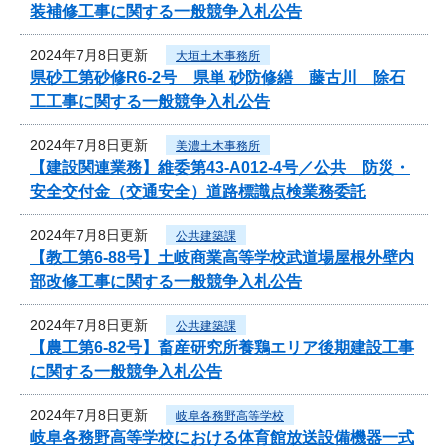
装補修工事に関する一般競争入札公告
2024年7月8日更新
大垣土木事務所
県砂工第砂修R6-2号 県単 砂防修繕 藤古川 除石
工工事に関する一般競争入札公告
2024年7月8日更新
美濃土木事務所
【建設関連業務】維委第43-A012-4号／公共 防災・
安全交付金（交通安全）道路標識点検業務委託
2024年7月8日更新
公共建築課
【教工第6-88号】土岐商業高等学校武道場屋根外壁内
部改修工事に関する一般競争入札公告
2024年7月8日更新
公共建築課
【農工第6-82号】畜産研究所養鶏エリア後期建設工事
に関する一般競争入札公告
2024年7月8日更新
岐阜各務野高等学校
岐阜各務野高等学校における体育館放送設備機器一式