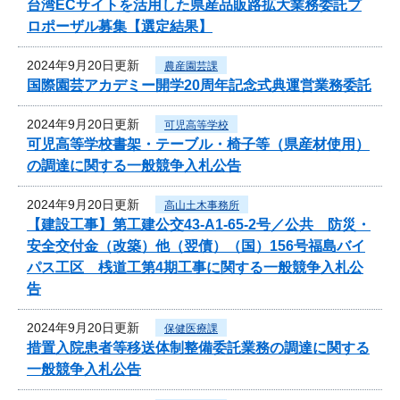
台湾ECサイトを活用した県産品販路拡大業務委託プ
ロポーザル募集【選定結果】
2024年9月20日更新
農産園芸課
国際園芸アカデミー開学20周年記念式典運営業務委託
2024年9月20日更新
可児高等学校
可児高等学校書架・テーブル・椅子等（県産材使用）
の調達に関する一般競争入札公告
2024年9月20日更新
高山土木事務所
【建設工事】第工建公交43-A1-65-2号／公共 防災・
安全交付金（改築）他（翌債）（国）156号福島バイ
パス工区 桟道工第4期工事に関する一般競争入札公
告
2024年9月20日更新
保健医療課
措置入院患者等移送体制整備委託業務の調達に関する
一般競争入札公告