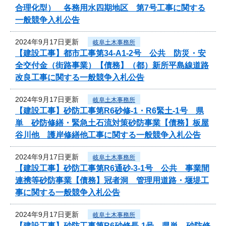
合理化型） 各務用水四期地区 第7号工事に関する
一般競争入札公告
2024年9月17日更新
岐阜土木事務所
【建設工事】都市工事第34-A1-2号 公共 防災・安
全交付金（街路事業）【債務】（都）新所平島線道路
改良工事に関する一般競争入札公告
2024年9月17日更新
岐阜土木事務所
【建設工事】砂防工事第R6砂修-1・R6緊土-1号 県
単 砂防修繕・緊急土石流対策砂防事業【債務】板屋
谷川他 護岸修繕他工事に関する一般競争入札公告
2024年9月17日更新
岐阜土木事務所
【建設工事】砂防工事第R6通砂-3-1号 公共 事業間
連携等砂防事業【債務】冠者洞 管理用道路・堰堤工
事に関する一般競争入札公告
2024年9月17日更新
岐阜土木事務所
【建設工事】砂防工事第R6砂修長-1号 県単 砂防修