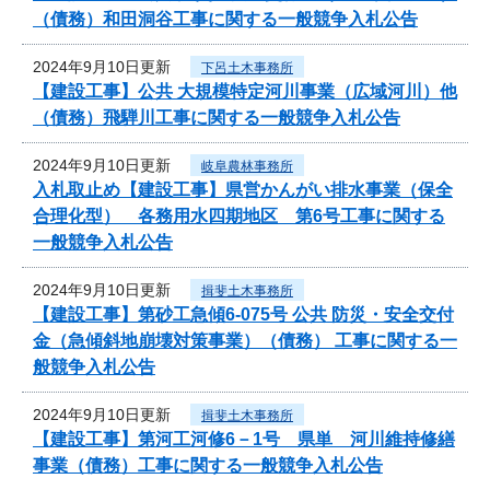
（債務）和田洞谷工事に関する一般競争入札公告
2024年9月10日更新
下呂土木事務所
【建設工事】公共 大規模特定河川事業（広域河川）他
（債務）飛騨川工事に関する一般競争入札公告
2024年9月10日更新
岐阜農林事務所
入札取止め【建設工事】県営かんがい排水事業（保全
合理化型） 各務用水四期地区 第6号工事に関する
一般競争入札公告
2024年9月10日更新
揖斐土木事務所
【建設工事】第砂工急傾6-075号 公共 防災・安全交付
金（急傾斜地崩壊対策事業）（債務） 工事に関する一
般競争入札公告
2024年9月10日更新
揖斐土木事務所
【建設工事】第河工河修6－1号 県単 河川維持修繕
事業（債務）工事に関する一般競争入札公告