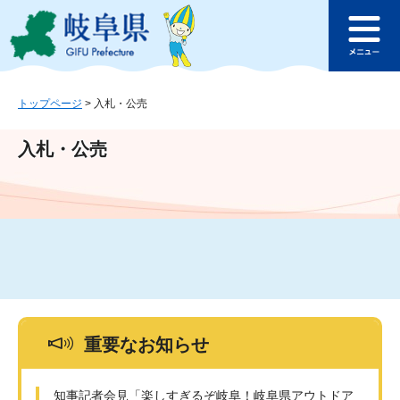
ペ
メ
このページの本文へ
ー
ニ
メ
ジ
ュ
ニ
の
ー
ュ
先
を
ー
頭
飛
トップページ
>
入札・公売
で
ば
す
し
入札・公売
。
て
本
文
へ
重要なお知らせ
知事記者会見「楽しすぎるぞ岐阜！岐阜県アウトドア