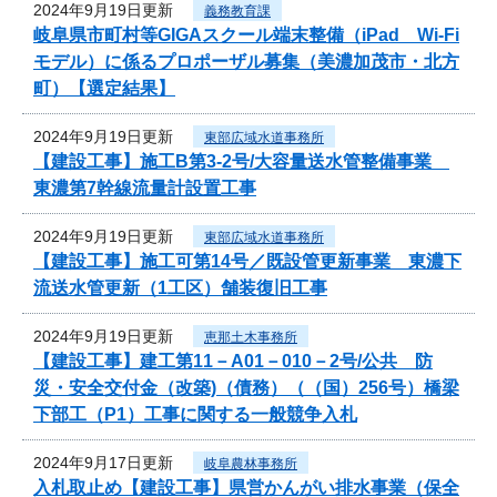
2024年9月19日更新
義務教育課
岐阜県市町村等GIGAスクール端末整備（iPad Wi-Fi
モデル）に係るプロポーザル募集（美濃加茂市・北方
町）【選定結果】
2024年9月19日更新
東部広域水道事務所
【建設工事】施工B第3-2号/大容量送水管整備事業
東濃第7幹線流量計設置工事
2024年9月19日更新
東部広域水道事務所
【建設工事】施工可第14号／既設管更新事業 東濃下
流送水管更新（1工区）舗装復旧工事
2024年9月19日更新
恵那土木事務所
【建設工事】建工第11－A01－010－2号/公共 防
災・安全交付金（改築)（債務）（（国）256号）橋梁
下部工（P1）工事に関する一般競争入札
2024年9月17日更新
岐阜農林事務所
入札取止め【建設工事】県営かんがい排水事業（保全