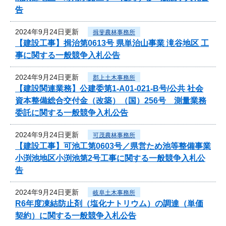
告
2024年9月24日更新
揖斐農林事務所
【建設工事】揖治第0613号 県単治山事業 滝谷地区 工
事に関する一般競争入札公告
2024年9月24日更新
郡上土木事務所
【建設関連業務】公建委第1-A01-021-B号/公共 社会
資本整備総合交付金（改築）（国）256号 測量業務
委託に関する一般競争入札公告
2024年9月24日更新
可茂農林事務所
【建設工事】可池工第0603号／県営ため池等整備事業
小渕池地区小渕池第2号工事に関する一般競争入札公
告
2024年9月24日更新
岐阜土木事務所
R6年度凍結防止剤（塩化ナトリウム）の調達（単価
契約）に関する一般競争入札公告