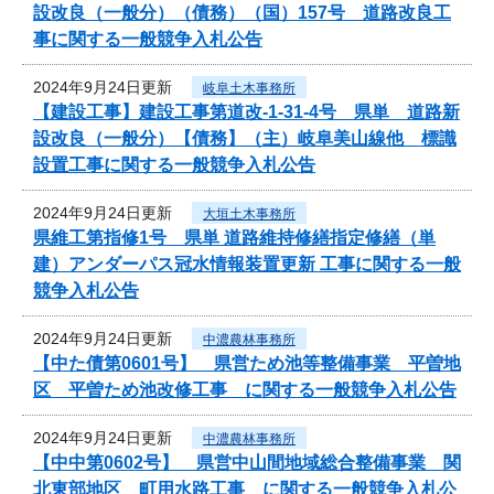
設改良（一般分）（債務）（国）157号 道路改良工
事に関する一般競争入札公告
2024年9月24日更新
岐阜土木事務所
【建設工事】建設工事第道改-1-31-4号 県単 道路新
設改良（一般分）【債務】（主）岐阜美山線他 標識
設置工事に関する一般競争入札公告
2024年9月24日更新
大垣土木事務所
県維工第指修1号 県単 道路維持修繕指定修繕（単
建）アンダーパス冠水情報装置更新 工事に関する一般
競争入札公告
2024年9月24日更新
中濃農林事務所
【中た債第0601号】 県営ため池等整備事業 平曽地
区 平曽ため池改修工事 に関する一般競争入札公告
2024年9月24日更新
中濃農林事務所
【中中第0602号】 県営中山間地域総合整備事業 関
北東部地区 町用水路工事 に関する一般競争入札公