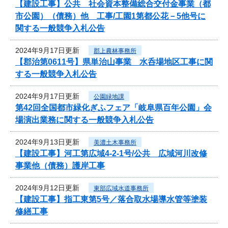
【建設工事】公共 社会資本整備総合交付金事業（都
市公園）（債務）他 工事/工園1第都公花－5他号に
関する一般競争入札公告
2024年9月17日更新
郡上農林事務所
【郡治第0611号】県単治山事業 水呑場地区工事に関
する一般競争入札公告
2024年9月17日更新
公園緑地課
第42回全国都市緑化ぎふフェア「岐阜県百年公園」会
場演出業務に関する一般競争入札公告
2024年9月13日更新
美濃土木事務所
【建設工事】河工第広域4-2-1号/公共 広域河川改修
事業他（債務）護岸工事
2024年9月12日更新
東部広域水道事務所
【建設工事】指工東第5号／落合取水場導水管等塗装
修繕工事