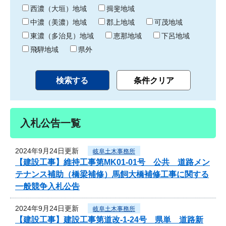
り
西濃（大垣）地域
揖斐地域
中濃（美濃）地域
郡上地域
可茂地域
東濃（多治見）地域
恵那地域
下呂地域
飛騨地域
県外
入札公告一覧
2024年9月24日更新
岐阜土木事務所
【建設工事】維持工事第MK01-01号 公共 道路メン
テナンス補助（橋梁補修）馬飼大橋補修工事に関する
一般競争入札公告
2024年9月24日更新
岐阜土木事務所
【建設工事】建設工事第道改-1-24号 県単 道路新