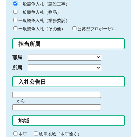
キ
一般競争入札（建設工事）
ー
一般競争入札（物品）
ワ
一般競争入札（業務委託）
ー
ド
一般競争入札（その他）
公募型プロポーザル
を
入
担当所属
力
部局
所属
入札公告日
期
から
間
期
の
間
始
地域
の
ま
終
り
わ
本庁
岐阜地域（本庁除く）