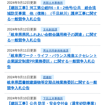
2024年9月12日更新
恵那土木事務所
【建設工事】河工第公総R6－8－2他号/公共 総合流
域防災事業 他（債務）（千旦林川）護岸工事に関す
る一般競争入札公告
2024年9月12日更新
文化創造課
「岐阜県県民ふれあい会館会議用椅子の調達」に関す
る一般競争入札公告
2024年9月11日更新
男女共同参画推進課
「岐阜県ワーク・ライフ・バランス推進エクセレント
企業認定制度PR業務委託」に関する一般競争入札公
告
2024年9月11日更新
図書館
岐阜県図書館建築物等定期点検業務委託に関する一般
競争入札公告
2024年9月10日更新
下呂土木事務所
【建設工事】公共 防災・安全交付金（通常砂防事業）