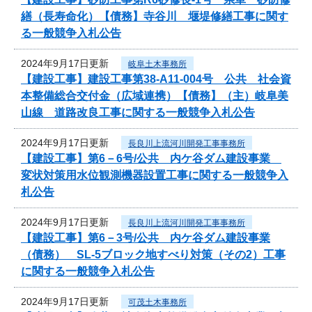
繕（長寿命化）【債務】寺谷川 堰堤修繕工事に関す
る一般競争入札公告
2024年9月17日更新
岐阜土木事務所
【建設工事】建設工事第38-A11-004号 公共 社会資
本整備総合交付金（広域連携）【債務】（主）岐阜美
山線 道路改良工事に関する一般競争入札公告
2024年9月17日更新
長良川上流河川開発工事事務所
【建設工事】第6－6号/公共 内ケ谷ダム建設事業
変状対策用水位観測機器設置工事に関する一般競争入
札公告
2024年9月17日更新
長良川上流河川開発工事事務所
【建設工事】第6－3号/公共 内ケ谷ダム建設事業
（債務） SL-5ブロック地すべり対策（その2）工事
に関する一般競争入札公告
2024年9月17日更新
可茂土木事務所