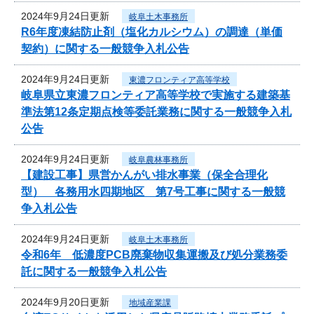
2024年9月24日更新
岐阜土木事務所
R6年度凍結防止剤（塩化カルシウム）の調達（単価
契約）に関する一般競争入札公告
2024年9月24日更新
東濃フロンティア高等学校
岐阜県立東濃フロンティア高等学校で実施する建築基
準法第12条定期点検等委託業務に関する一般競争入札
公告
2024年9月24日更新
岐阜農林事務所
【建設工事】県営かんがい排水事業（保全合理化
型） 各務用水四期地区 第7号工事に関する一般競
争入札公告
2024年9月24日更新
岐阜土木事務所
令和6年 低濃度PCB廃棄物収集運搬及び処分業務委
託に関する一般競争入札公告
2024年9月20日更新
地域産業課