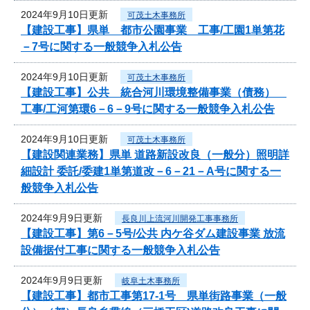
2024年9月10日更新
可茂土木事務所
【建設工事】県単 都市公園事業 工事/工園1単第花
－7号に関する一般競争入札公告
2024年9月10日更新
可茂土木事務所
【建設工事】公共 統合河川環境整備事業（債務）
工事/工河第環6－6－9号に関する一般競争入札公告
2024年9月10日更新
可茂土木事務所
【建設関連業務】県単 道路新設改良（一般分）照明詳
細設計 委託/委建1単第道改－6－21－A号に関する一
般競争入札公告
2024年9月9日更新
長良川上流河川開発工事事務所
【建設工事】第6－5号/公共 内ケ谷ダム建設事業 放流
設備据付工事に関する一般競争入札公告
2024年9月9日更新
岐阜土木事務所
【建設工事】都市工事第17-1号 県単街路事業（一般