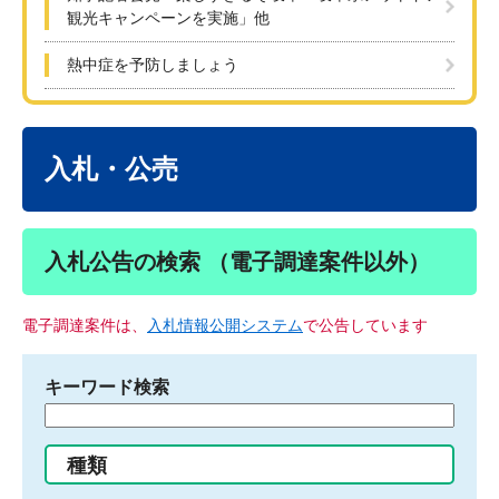
観光キャンペーンを実施」他
熱中症を予防しましょう
本
文
入札・公売
入札公告の検索 （電子調達案件以外）
電子調達案件は、
入札情報公開システム
で公告しています
キーワード検索
検
索
す
種類
る