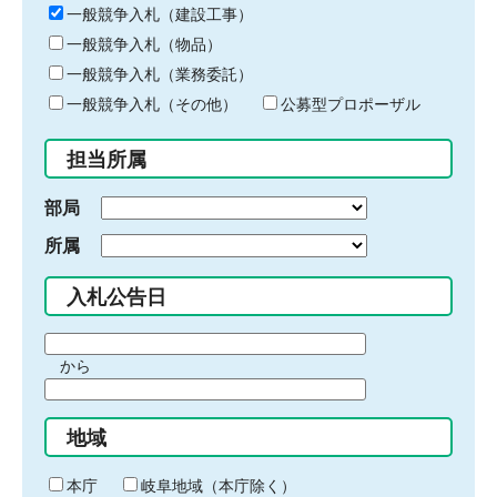
キ
一般競争入札（建設工事）
ー
一般競争入札（物品）
ワ
一般競争入札（業務委託）
ー
ド
一般競争入札（その他）
公募型プロポーザル
を
入
担当所属
力
部局
所属
入札公告日
期
から
間
期
の
間
始
地域
の
ま
終
り
わ
本庁
岐阜地域（本庁除く）