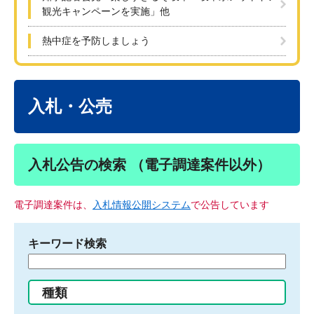
観光キャンペーンを実施」他
熱中症を予防しましょう
本
文
入札・公売
入札公告の検索 （電子調達案件以外）
電子調達案件は、
入札情報公開システム
で公告しています
キーワード検索
検
索
す
種類
る