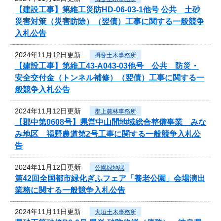
【建設工事】第維工災防HD-06-03-1他号 公共 土砂
災害対策（災害防除）（翌債）工事に関する一般競争
入札公告
2024年11月12日更新
揖斐土木事務所
【建設工事】第維工43-A043-03他号 公共 防災・
安全交付金（トンネル補修）（翌債）工事に関する一
般競争入札公告
2024年11月12日更新
郡上農林事務所
【郡中第0608号】県営中山間地域総合整備事業 みな
み地区 福野農道第2号工事に関する一般競争入札公
告
2024年11月12日更新
公園緑地課
第42回全国都市緑化ぎふフェア「養老公園」会場演出
業務に関する一般競争入札公告
2024年11月11日更新
大垣土木事務所