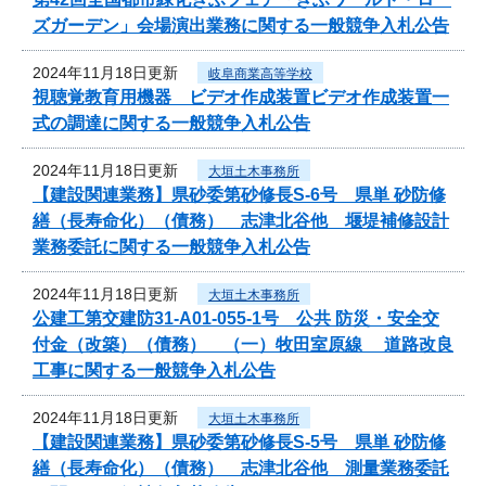
ズガーデン」会場演出業務に関する一般競争入札公告
2024年11月18日更新
岐阜商業高等学校
視聴覚教育用機器 ビデオ作成装置ビデオ作成装置一
式の調達に関する一般競争入札公告
2024年11月18日更新
大垣土木事務所
【建設関連業務】県砂委第砂修長S-6号 県単 砂防修
繕（長寿命化）（債務） 志津北谷他 堰堤補修設計
業務委託に関する一般競争入札公告
2024年11月18日更新
大垣土木事務所
公建工第交建防31-A01-055-1号 公共 防災・安全交
付金（改築）（債務） （一）牧田室原線 道路改良
工事に関する一般競争入札公告
2024年11月18日更新
大垣土木事務所
【建設関連業務】県砂委第砂修長S-5号 県単 砂防修
繕（長寿命化）（債務） 志津北谷他 測量業務委託