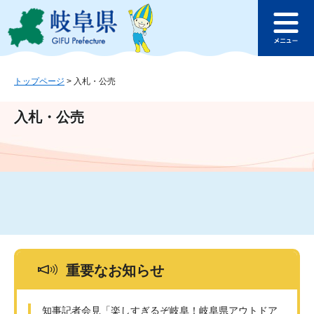
ペ
メ
このページの本文へ
ー
ニ
メ
ジ
ュ
ニ
の
ー
ュ
先
を
ー
頭
飛
トップページ
>
入札・公売
で
ば
す
し
入札・公売
。
て
本
文
へ
重要なお知らせ
知事記者会見「楽しすぎるぞ岐阜！岐阜県アウトドア