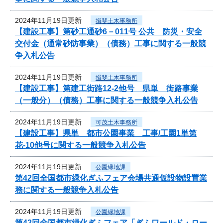
2024年11月19日更新
揖斐土木事務所
【建設工事】第砂工通砂6－011号 公共 防災・安全
交付金（通常砂防事業）（債務）工事に関する一般競
争入札公告
2024年11月19日更新
揖斐土木事務所
【建設工事】第建工街路12-2他号 県単 街路事業
（一般分）（債務）工事に関する一般競争入札公告
2024年11月19日更新
可茂土木事務所
【建設工事】県単 都市公園事業 工事/工園1単第
花-10他号に関する一般競争入札公告
2024年11月19日更新
公園緑地課
第42回全国都市緑化ぎふフェア会場共通仮設物設置業
務に関する一般競争入札公告
2024年11月19日更新
公園緑地課
第42回全国都市緑化ぎふフェア「ぎふワールド・ロー