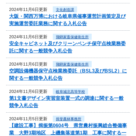
2024年11月6日更新
文化創造課
大阪・関西万博における岐阜県催事運営計画策定及び
実施運営委託業務に関する入札公告
2024年11月6日更新
飛騨家畜保健衛生所
安全キャビネット及びクリーンベンチ保守点検業務委
託に関する一般競争入札公告
2024年11月6日更新
飛騨家畜保健衛生所
空調設備機器保守点検業務委託（BSL3及びBSL2）に
関する一般競争入札公告
2024年11月6日更新
岐阜城北高等学校
第1文書デザイン実習室装置一式の調達に関する一般
競争入札公告
2024年11月5日更新
揖斐農林事務所
【建設工事】揖振第0604号 県営農村振興総合整備事
業 大野3期地区 上磯集落道第1期 工事に関する一