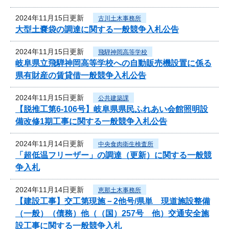
2024年11月15日更新
古川土木事務所
大型土嚢袋の調達に関する一般競争入札公告
2024年11月15日更新
飛騨神岡高等学校
岐阜県立飛騨神岡高等学校への自動販売機設置に係る
県有財産の賃貸借一般競争入札公告
2024年11月15日更新
公共建築課
【脱推工第6-106号】岐阜県県民ふれあい会館照明設
備改修1期工事に関する一般競争入札公告
2024年11月14日更新
中央食肉衛生検査所
「超低温フリーザー」の調達（更新）に関する一般競
争入札
2024年11月14日更新
恵那土木事務所
【建設工事】交工第現施－2他号/県単 現道施設整備
（一般）（債務）他（（国）257号 他）交通安全施
設工事に関する一般競争入札