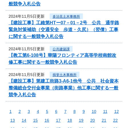
般競争入札公告
2024年11月5日更新
多治見土木事務所
【建設工事】工維第HTー07－01－2号 公共 通学路
緊急対策補助（交通安全 歩道・久尻）（翌債）工事
に関する一般競争入札公告
2024年11月5日更新
公共建築課
【教工第6-108号】華陽フロンティア高等学校南館改
修工事に関する一般競争入札公告
2024年11月5日更新
揖斐土木事務所
【建設工事】第建工街路3-A6-1他号 公共 社会資本
整備総合交付金事業（街路事業）他工事に関する一般
競争入札公告
1
2
3
4
5
6
7
8
9
10
11
12
13
14
15
16
17
18
19
20
21
22