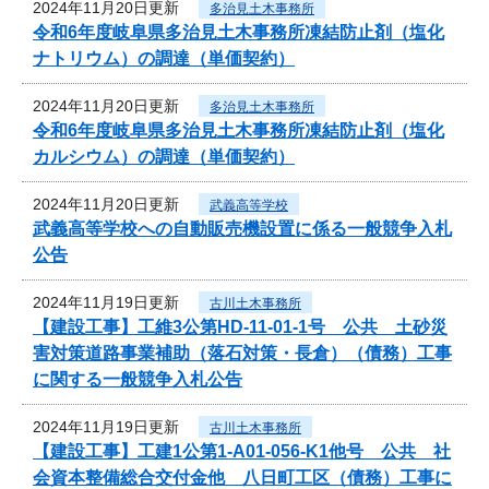
2024年11月20日更新
多治見土木事務所
令和6年度岐阜県多治見土木事務所凍結防止剤（塩化
ナトリウム）の調達（単価契約）
2024年11月20日更新
多治見土木事務所
令和6年度岐阜県多治見土木事務所凍結防止剤（塩化
カルシウム）の調達（単価契約）
2024年11月20日更新
武義高等学校
武義高等学校への自動販売機設置に係る一般競争入札
公告
2024年11月19日更新
古川土木事務所
【建設工事】工維3公第HD-11-01-1号 公共 土砂災
害対策道路事業補助（落石対策・長倉）（債務）工事
に関する一般競争入札公告
2024年11月19日更新
古川土木事務所
【建設工事】工建1公第1-A01-056-K1他号 公共 社
会資本整備総合交付金他 八日町工区（債務）工事に