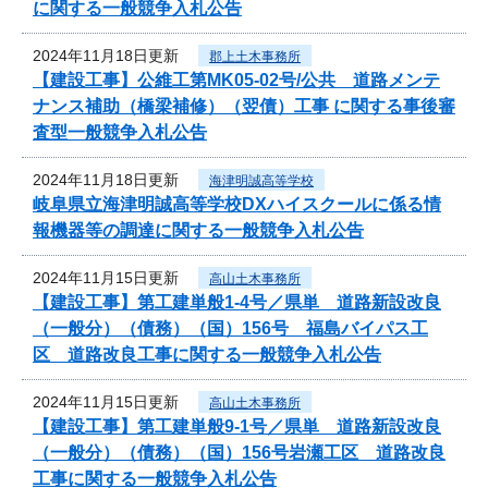
に関する一般競争入札公告
2024年11月18日更新
郡上土木事務所
【建設工事】公維工第MK05-02号/公共 道路メンテ
ナンス補助（橋梁補修）（翌債）工事 に関する事後審
査型一般競争入札公告
2024年11月18日更新
海津明誠高等学校
岐阜県立海津明誠高等学校DXハイスクールに係る情
報機器等の調達に関する一般競争入札公告
2024年11月15日更新
高山土木事務所
【建設工事】第工建単般1-4号／県単 道路新設改良
（一般分）（債務）（国）156号 福島バイパス工
区 道路改良工事に関する一般競争入札公告
2024年11月15日更新
高山土木事務所
【建設工事】第工建単般9-1号／県単 道路新設改良
（一般分）（債務）（国）156号岩瀬工区 道路改良
工事に関する一般競争入札公告