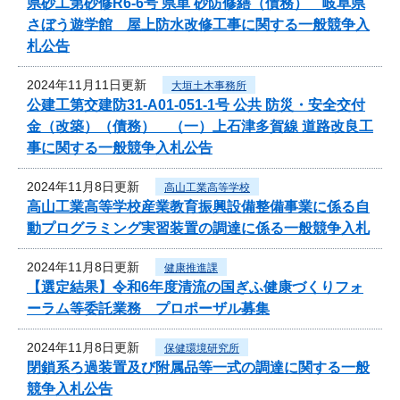
県砂工第砂修R6-6号 県単 砂防修繕（債務） 岐阜県
さぼう遊学館 屋上防水改修工事に関する一般競争入
札公告
2024年11月11日更新
大垣土木事務所
公建工第交建防31-A01-051-1号 公共 防災・安全交付
金（改築）（債務） （一）上石津多賀線 道路改良工
事に関する一般競争入札公告
2024年11月8日更新
高山工業高等学校
高山工業高等学校産業教育振興設備整備事業に係る自
動プログラミング実習装置の調達に係る一般競争入札
2024年11月8日更新
健康推進課
【選定結果】令和6年度清流の国ぎふ健康づくりフォ
ーラム等委託業務 プロポーザル募集
2024年11月8日更新
保健環境研究所
閉鎖系ろ過装置及び附属品等一式の調達に関する一般
競争入札公告