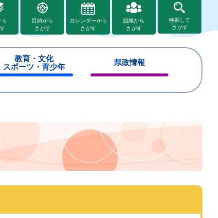
検索して
から
目的から
カレンダーから
組織から
さがす
す
さがす
さがす
さがす
教育・文化
県政情報
スポーツ・青少年
閉
閉
じ
じ
る
る