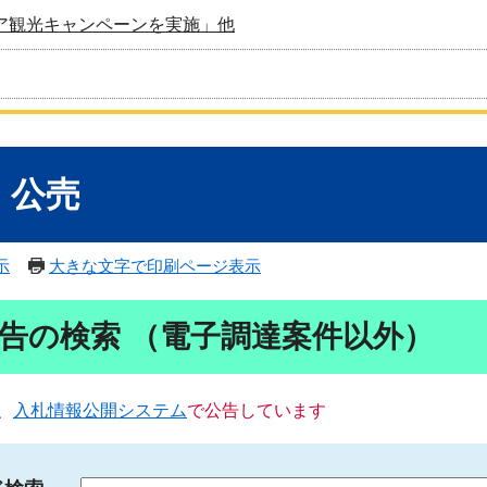
ア観光キャンペーンを実施」他
・公売
示
大きな文字で印刷ページ表示
告の検索 （電子調達案件以外）
、
入札情報公開システム
で公告しています