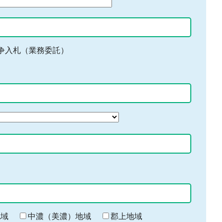
争入札（業務委託）
地域
中濃（美濃）地域
郡上地域