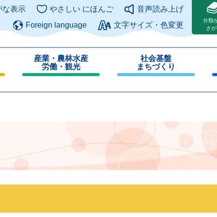
このページの本文へ
がな表示
やさしい にほんご
音声読み上げ
分類
Foreign language
文字サイズ・色変更
さが
産業・農林水産
社会基盤
労働・観光
まちづくり
閉
閉
じ
じ
る
る