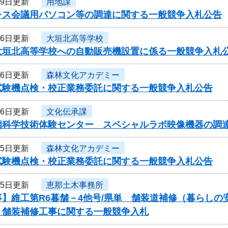
月9日更新
用地課
レス会議用パソコン等の調達に関する一般競争入札公告
月6日更新
大垣北高等学校
大垣北高等学校への自動販売機設置に係る一般競争入札
月6日更新
森林文化アカデミー
試験機点検・校正業務委託に関する一般競争入札公告
月6日更新
文化伝承課
端科学技術体験センター スペシャルラボ映像機器の調
月5日更新
森林文化アカデミー
試験機点検・校正業務委託に関する一般競争入札公告
月5日更新
恵那土木事務所
事】維工第R6暮舗－4他号/県単 舗装道補修（暮らし
）舗装補修工事に関する一般競争入札