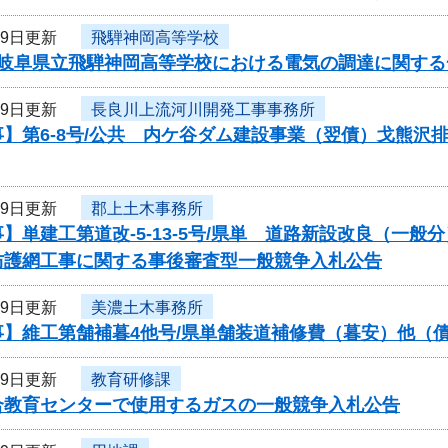
月9日更新
飛騨神岡高等学校
度岐阜県立飛騨神岡高等学校における電気の調達に関す
月9日更新
長良川上流河川開発工事事務所
】第6-8号/公共 内ケ谷ダム建設事業（翌債）戈熊沢
月9日更新
郡上土木事務所
】単建工第道改-5-13-5号/県単 道路新設改良（一
防護網工事に関する事後審査型一般競争入札公告
月9日更新
美濃土木事務所
事】維工第舗補暮4他号/県単舗装道補修費（暮安）他（
月9日更新
教育研修課
合教育センターで使用するガスの一般競争入札公告