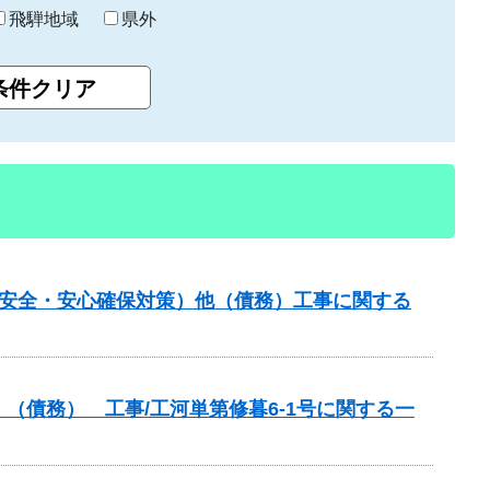
飛騨地域
県外
の安全・安心確保対策）他（債務）工事に関する
（債務） 工事/工河単第修暮6-1号に関する一