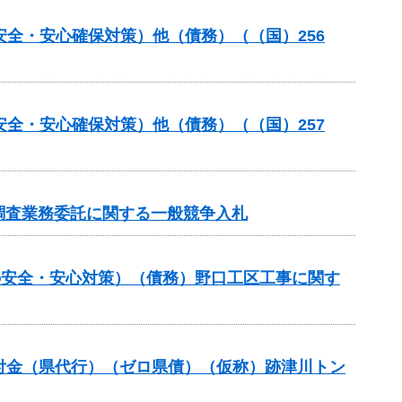
安全・安心確保対策）他（債務）（（国）256
安全・安心確保対策）他（債務）（（国）257
調査業務委託に関する一般競争入札
しの安全・安心対策）（債務）野口工区工事に関す
進交付金（県代行）（ゼロ県債）（仮称）跡津川トン