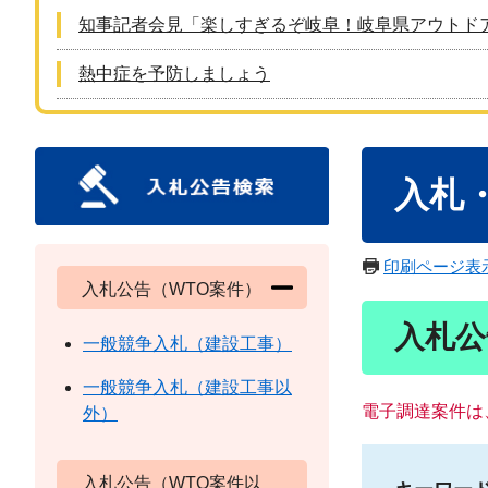
知事記者会見「楽しすぎるぞ岐阜！岐阜県アウトド
熱中症を予防しましょう
本
入札
文
印刷ページ表
入札公告（WTO案件）
入札公
一般競争入札（建設工事）
一般競争入札（建設工事以
電子調達案件は
外）
入札公告（WTO案件以