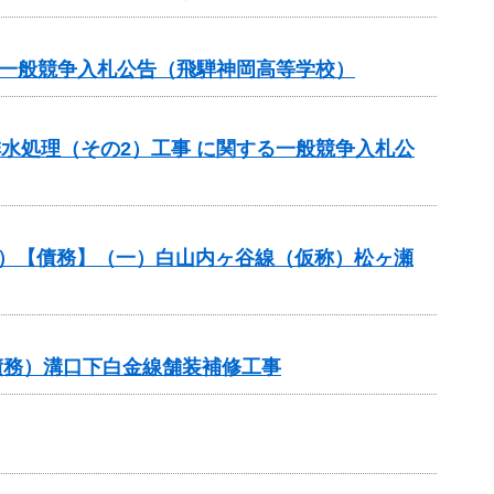
る一般競争入札公告（飛騨神岡高等学校）
排水処理（その2）工事 に関する一般競争入札公
般分）【債務】（一）白山内ヶ谷線（仮称）松ヶ瀬
債務）溝口下白金線舗装補修工事