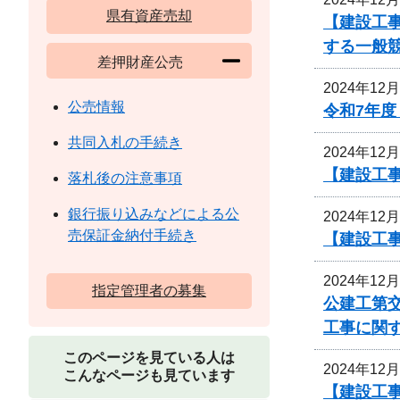
県有資産売却
【建設工
する一般
差押財産公売
2024年12
公売情報
令和7年
共同入札の手続き
2024年12
【建設工
落札後の注意事項
銀行振り込みなどによる公
2024年12
売保証金納付手続き
【建設工
2024年12
指定管理者の募集
公建工第交
工事に関
このページを見ている人は
2024年12
こんなページも見ています
【建設工