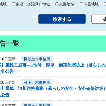
り
地域
東濃（多治見）地域
恵那地域
下呂地域
告一覧
月10日更新
揖斐土木事務所
事】第維工崩落―1他号 県単 崩落決壊防止（暮らし
入札公告
月10日更新
可茂土木事務所
事】県単 河川維持修繕（暮らしの安全・安心確保対策）
札公告
月10日更新
可茂土木事務所