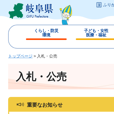
ペ
メ
ふり
ー
ニ
ジ
ュ
の
ー
先
を
くらし・防災
子ども・女性
頭
飛
環境
医療・福祉
で
ば
閉
閉
す
し
じ
じ
。
て
る
る
トップページ
>
入札・公売
本
文
へ
入札・公売
重要なお知らせ