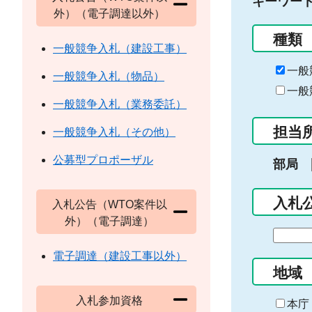
キーワー
外）（電子調達以外）
種類
一般競争入札（建設工事）
一般
一般競争入札（物品）
一般
一般競争入札（業務委託）
担当
一般競争入札（その他）
公募型プロポーザル
部局
入札
入札公告（WTO案件以
外）（電子調達）
期
間
電子調達（建設工事以外）
の
地域
始
入札参加資格
ま
本庁