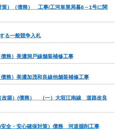
策）（債務） 工事/工河単第局暮6－1号に関
する一般競争入札
（債務）美濃洞戸線舗装補修工事
（債務）美濃加茂和良線他舗装補修工事
付金（改築）(債務） （一）大垣江南線 道路改良
の安全・安心確保対策）債務 河道掘削工事