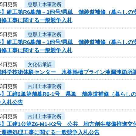
月5日更新
恵那土木事務所
】維工第R6暮舗－3他号/県単 舗装道補修（暮らしの
補修工事に関する一般競争入札
月5日更新
恵那土木事務所
】維工第R6暮舗－1他号/県単 舗装道補修（暮らしの
補修工事に関する一般競争入札
月4日更新
文化伝承課
端科学技術体験センター 氷蓄熱槽ブライン液漏洩箇所
月3日更新
古川土木事務所
事】工維2単第舗暮R6-1号 県単 舗装道補修（暮ら
争入札公告
月3日更新
古川土木事務所
】工建1公第Z6-M1-K2号 公共 地方創生整備推
土運搬処理工事に関する一般競争入札公告