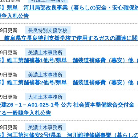
事】県単 河川局部改良事業（暮らしの安全・安心確保対
競争入札公告
月9日更新
長良特別支援学校
度 岐阜県立長良特別支援学校で使用するガスの調達に関
月9日更新
美濃土木事務所
事】維工第舗補暮1他号/県単 舗装道補修費（暮安）他
月9日更新
美濃土木事務所
事】維工第舗補暮2他号/県単 舗装道補修費（暮安）他
月9日更新
大垣土木事務所
建Z6－1－A01-025-1号 公共 社会資本整備総合交
する一般競争入札公告
月9日更新
美濃土木事務所
事】河工第河修安2号/県単 河川維持修繕事業（暮らし