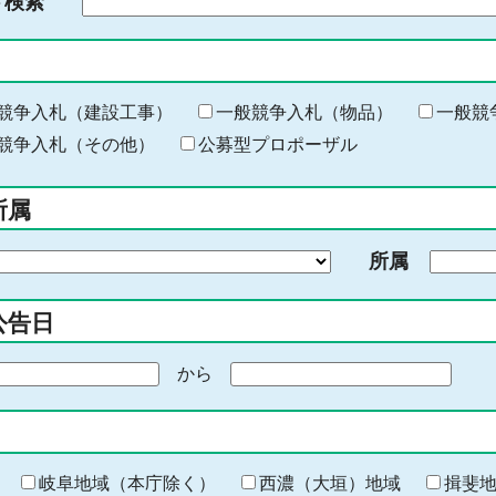
ド検索
検
索
す
る
キ
競争入札（建設工事）
一般競争入札（物品）
一般競
ー
競争入札（その他）
公募型プロポーザル
ワ
ー
所属
ド
を
所属
入
力
公告日
から
期
間
の
終
わ
岐阜地域（本庁除く）
西濃（大垣）地域
揖斐