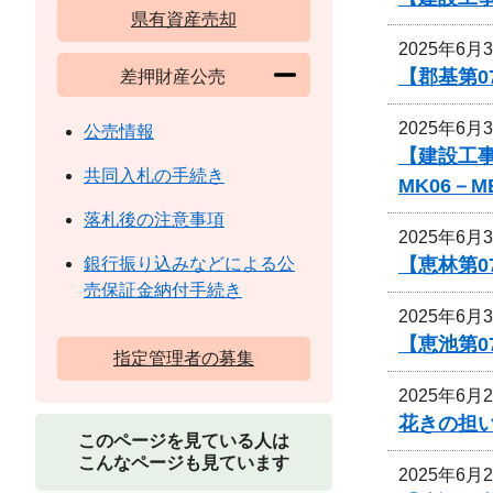
県有資産売却
2025年6月
【郡基第0
差押財産公売
2025年6月
公売情報
【建設工事
共同入札の手続き
MK06－
落札後の注意事項
2025年6月
【恵林第0
銀行振り込みなどによる公
売保証金納付手続き
2025年6月
【恵池第0
指定管理者の募集
2025年6月
花きの担
このページを見ている人は
こんなページも見ています
2025年6月