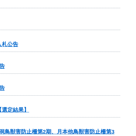
入札公告
告
告
【選定結果】
笹洞鳥獣害防止柵第2期、月本他鳥獣害防止柵第3