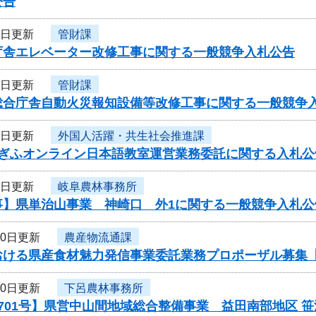
公告
2日更新
管財課
庁舎エレベーター改修工事に関する一般競争入札公告
2日更新
管財課
総合庁舎自動火災報知設備等改修工事に関する一般競争
2日更新
外国人活躍・共生社会推進課
度ぎふオンライン日本語教室運営業務委託に関する入札公
2日更新
岐阜農林事務所
事】県単治山事業 神崎口 外1に関する一般競争入札公
30日更新
農産物流通課
おける県産食材魅力発信事業委託業務プロポーザル募集
30日更新
下呂農林事務所
701号】県営中山間地域総合整備事業 益田南部地区 