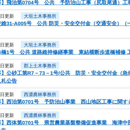
事】飛治第0704号 公共 予防治山工事（尻取尾通）
2日更新
大垣土木事務所
維31-A005号 公共 防災・安全交付金（交通安全
2日更新
大垣土木事務所
歩橋1号 公共 道路維持修繕事業 東結横断歩道橋補修
2日更新
郡上土木事務所
】公砂工第R7－73－1号/公共 防災・安全交付金（
入札公告
2日更新
西濃農林事務所
】西治第0701号 予防治山事業 西山地区工事に関す
2日更新
西濃農林事務所
】西体第0701号 県営農業基盤整備促進事業 海津中