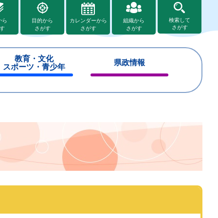
検索して
から
目的から
カレンダーから
組織から
さがす
す
さがす
さがす
さがす
教育・文化
県政情報
スポーツ・青少年
閉
閉
じ
じ
る
る