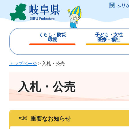
ペ
メ
ふり
ー
ニ
ジ
ュ
の
ー
先
を
くらし・防災
子ども・女性
頭
飛
環境
医療・福祉
で
ば
閉
閉
す
し
じ
じ
。
て
る
る
トップページ
>
入札・公売
本
文
へ
入札・公売
重要なお知らせ