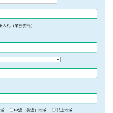
争入札（業務委託）
地域
中濃（美濃）地域
郡上地域