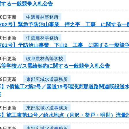
関する一般競争入札公告
30日更新
中濃農林事務所
702号】緊急予防治山事業 押之平 工事 に関する一
30日更新
中濃農林事務所
701号】予防治山事業 下山2 工事 に関する一般競
30日更新
岐阜農林高等学校
高等学校ガス需給契約に関する一般競争入札公告
29日更新
東部広域水道事務所
】7債施工Z第2号／国道19号瑞浪恵那道路関連既設送
事
29日更新
東部広域水道事務所
事】施工東第13号／給水地点（月沢・釜戸・明世）流量
29日更新
東部広域水道事務所