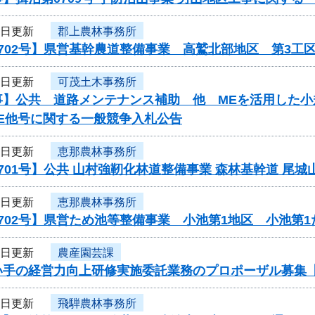
3日更新
郡上農林事務所
702号】県営基幹農道整備事業 高鷲北部地区 第3工
3日更新
可茂土木事務所
】公共 道路メンテナンス補助 他 MEを活用した小規
ME他号に関する一般競争入札公告
3日更新
恵那農林事務所
701号】公共 山村強靭化林道整備事業 森林基幹道 尾城
3日更新
恵那農林事務所
702号】県営ため池等整備事業 小池第1地区 小池第
2日更新
農産園芸課
い手の経営力向上研修実施委託業務のプロポーザル募集
2日更新
飛騨農林事務所