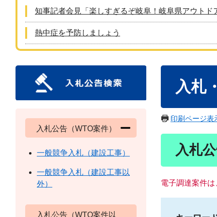
知事記者会見「楽しすぎるぞ岐阜！岐阜県アウトド
熱中症を予防しましょう
本
入札
文
印刷ページ表
入札公告（WTO案件）
入札公
一般競争入札（建設工事）
一般競争入札（建設工事以
電子調達案件は
外）
入札公告（WTO案件以