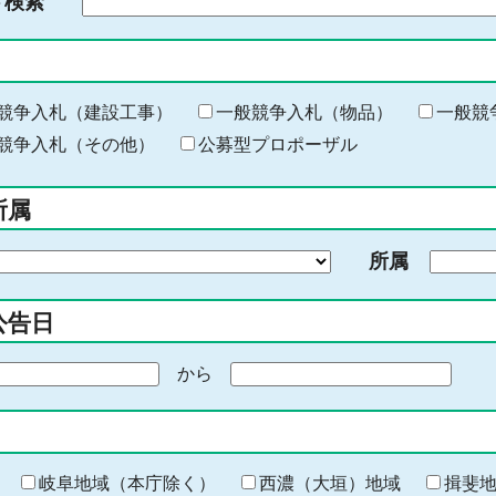
ド検索
検
索
す
る
キ
競争入札（建設工事）
一般競争入札（物品）
一般競
ー
競争入札（その他）
公募型プロポーザル
ワ
ー
所属
ド
を
所属
入
力
公告日
から
期
間
の
終
わ
岐阜地域（本庁除く）
西濃（大垣）地域
揖斐