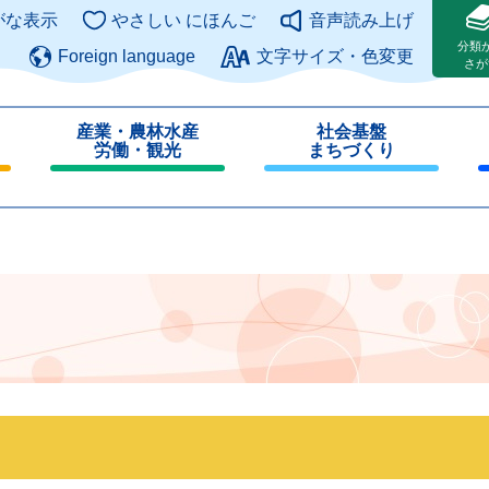
このページの本文へ
がな表示
やさしい にほんご
音声読み上げ
分類
Foreign language
文字サイズ・色変更
さが
産業・農林水産
社会基盤
労働・観光
まちづくり
閉
閉
じ
じ
る
る