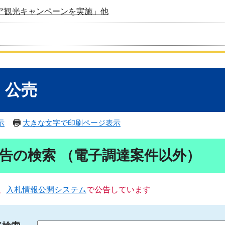
ア観光キャンペーンを実施」他
・公売
示
大きな文字で印刷ページ表示
告の検索 （電子調達案件以外）
、
入札情報公開システム
で公告しています