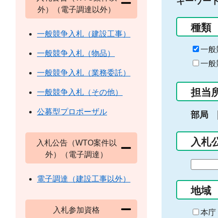
キーワー
外）（電子調達以外）
種類
一般競争入札（建設工事）
一般
一般競争入札（物品）
一般
一般競争入札（業務委託）
担当
一般競争入札（その他）
公募型プロポーザル
部局
入札
入札公告（WTO案件以
外）（電子調達）
期
間
電子調達（建設工事以外）
の
地域
始
入札参加資格
ま
本庁