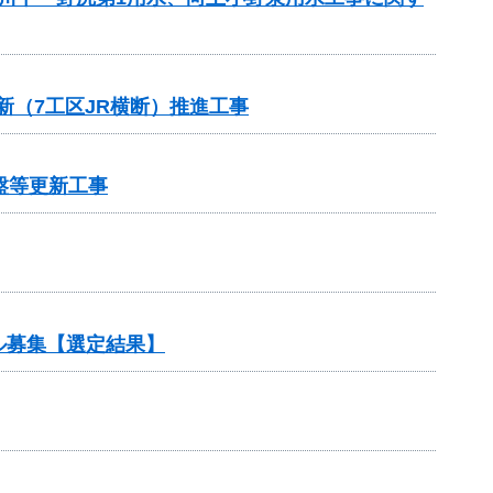
新（7工区JR横断）推進工事
盤等更新工事
ル募集【選定結果】