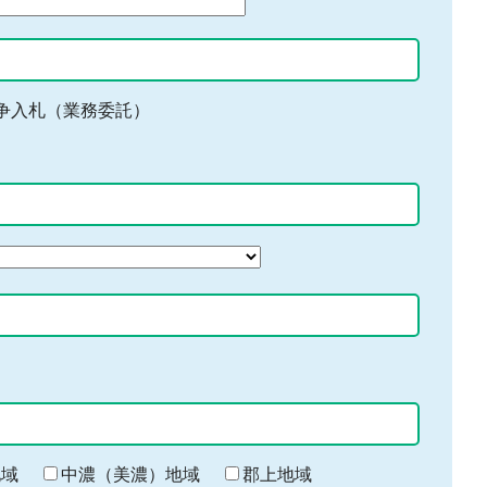
争入札（業務委託）
地域
中濃（美濃）地域
郡上地域