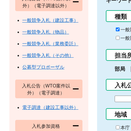
キーワー
外）（電子調達以外）
種類
一般競争入札（建設工事）
一般
一般競争入札（物品）
一般
一般競争入札（業務委託）
担当
一般競争入札（その他）
公募型プロポーザル
部局
入札
入札公告（WTO案件以
外）（電子調達）
期
間
電子調達（建設工事以外）
の
地域
始
入札参加資格
ま
本庁