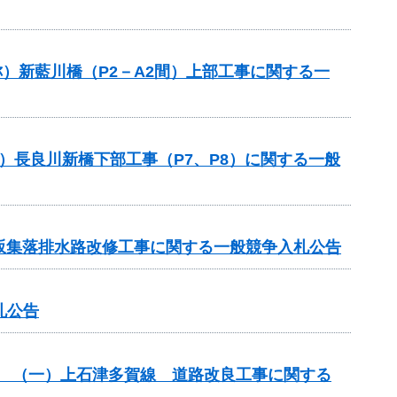
称）新藍川橋（P2－A2間）上部工事に関する一
）長良川新橋下部工事（P7、P8）に関する一般
 北坂集落排水路改修工事に関する一般競争入札公告
札公告
改築） （一）上石津多賀線 道路改良工事に関する