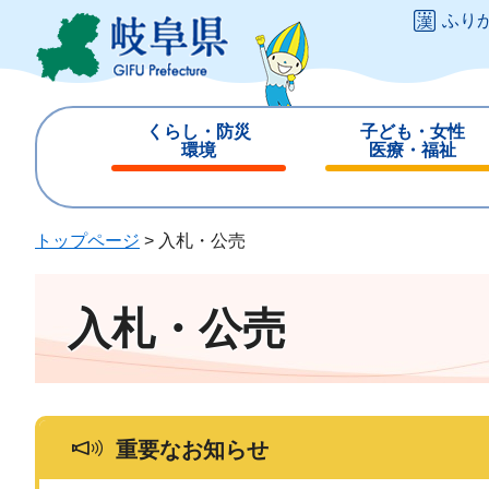
ペ
メ
ふり
ー
ニ
ジ
ュ
の
ー
先
を
くらし・防災
子ども・女性
頭
飛
環境
医療・福祉
で
ば
閉
閉
す
し
じ
じ
。
て
る
る
トップページ
>
入札・公売
本
文
へ
入札・公売
重要なお知らせ