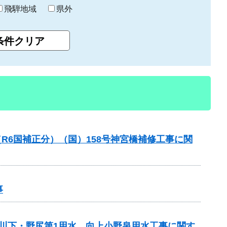
飛騨地域
県外
R6国補正分）（国）158号神宮橋補修工事に関
事
 川下・野尻第1用水、向上小野泉用水工事に関す