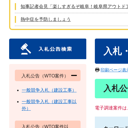
知事記者会見「楽しすぎるぞ岐阜！岐阜県アウトド
熱中症を予防しましょう
本
入札
文
印刷ページ表
入札公告（WTO案件）
入札公
一般競争入札（建設工事）
一般競争入札（建設工事以
電子調達案件は
外）
入札公告（WTO案件以