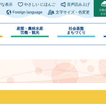
このページの本文へ
がな表示
やさしい にほんご
音声読み上げ
分類
Foreign language
文字サイズ・色変更
さが
産業・農林水産
社会基盤
労働・観光
まちづくり
閉
閉
じ
じ
る
る