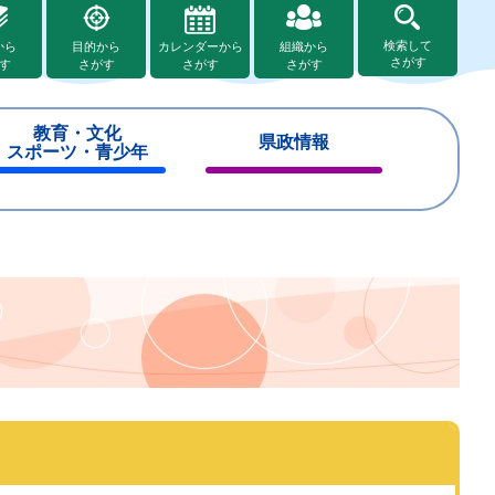
検索して
から
目的から
カレンダーから
組織から
さがす
す
さがす
さがす
さがす
教育・文化
県政情報
スポーツ・青少年
閉
閉
じ
じ
る
る