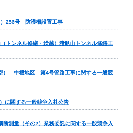
）256号 防護柵設置工事
補助（トンネル修繕・繰越）猪臥山トンネル修繕工
化型） 中根地区 第4号管路工事に関する一般競
事）に関する一般競争入札公告
期横断測量（その2）業務委託に関する一般競争入