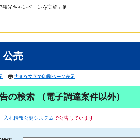
ア観光キャンペーンを実施」他
・公売
示
大きな文字で印刷ページ表示
告の検索 （電子調達案件以外）
、
入札情報公開システム
で公告しています