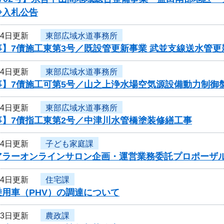
争入札公告
24日更新
東部広域水道事務所
】7債施工東第3号／既設管更新事業 武並支線送水管更
24日更新
東部広域水道事務所
事】7債施工可第5号／山之上浄水場空気源設備動力制御
24日更新
東部広域水道事務所
事】7債指工東第2号／中津川水管橋塗装修繕工事
24日更新
子ども家庭課
アラーオンラインサロン企画・運営業務委託プロポーザ
24日更新
住宅課
用車（PHV）の調達について
23日更新
農政課