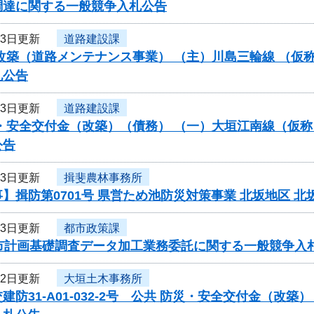
調達に関する一般競争入札公告
23日更新
道路建設課
改築（道路メンテナンス事業） （主）川島三輪線 （仮
札公告
23日更新
道路建設課
・安全交付金（改築）（債務） （一）大垣江南線（仮称
公告
23日更新
揖斐農林事務所
】揖防第0701号 県営ため池防災対策事業 北坂地区
23日更新
都市政策課
都市計画基礎調査データ加工業務委託に関する一般競争入
22日更新
大垣土木事務所
建防31-A01-032-2号 公共 防災・安全交付金（