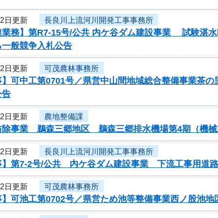
22日更新
長良川上流河川開発工事事務所
業務】第R7-15号/公共 内ケ谷ダム建設事業 試験
る一般競争入札公告
22日更新
可茂農林事務所
事】可中工第0701号／県営中山間地域総合整備事業茶
公告
22日更新
農地整備課
防除事業 鵜森三郷地区 鵜森三郷排水機場第4期（機
22日更新
長良川上流河川開発工事事務所
】第7-2号/公共 内ケ谷ダム建設事業 下流工事用道
22日更新
可茂農林事務所
事】可池工第0702号／県営ため池等整備事業西ノ股池