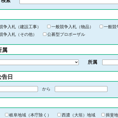
ド検索
検
索
す
る
キ
競争入札（建設工事）
一般競争入札（物品）
一般競
ー
競争入札（その他）
公募型プロポーザル
ワ
ー
所属
ド
を
所属
入
力
公告日
から
期
間
の
終
わ
岐阜地域（本庁除く）
西濃（大垣）地域
揖斐