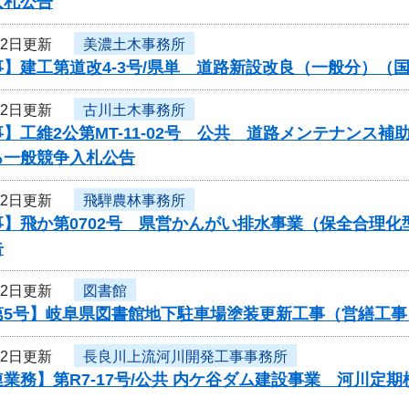
入札公告
22日更新
美濃土木事務所
】建工第道改4-3号/県単 道路新設改良（一般分）（国
22日更新
古川土木事務所
】工維2公第MT-11-02号 公共 道路メンテナンス
る一般競争入札公告
22日更新
飛騨農林事務所
事】飛か第0702号 県営かんがい排水事業（保全合理
告
22日更新
図書館
第5号】岐阜県図書館地下駐車場塗装更新工事（営繕工
22日更新
長良川上流河川開発工事事務所
業務】第R7-17号/公共 内ケ谷ダム建設事業 河川定