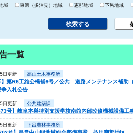
り
地域
東濃（多治見）地域
恵那地域
下呂地域
告一覧
25日更新
高山土木事務所
】第R6工維公橋補6号／公共 道路メンテナンス補助（
競争入札公告
25日更新
公共建築課
-73号】岐阜本巣特別支援学校南館内部改修機械設備工
25日更新
下呂農林事務所
0702号】県営中山間地域総合整備事業 益田南部地区