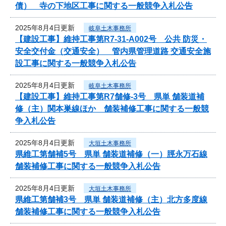
債） 寺の下地区工事に関する一般競争入札公告
2025年8月4日更新
岐阜土木事務所
【建設工事】維持工事第R7-31-A002号 公共 防災・
安全交付金（交通安全） 管内県管理道路 交通安全施
設工事に関する一般競争入札公告
2025年8月4日更新
岐阜土木事務所
【建設工事】維持工事第R7舗修-3号 県単 舗装道補
修（主）関本巣線ほか 舗装補修工事に関する一般競
争入札公告
2025年8月4日更新
大垣土木事務所
県維工第舗補5号 県単 舗装道補修（一）脛永万石線
舗装補修工事に関する一般競争入札公告
2025年8月4日更新
大垣土木事務所
県維工第舗補3号 県単 舗装道補修（主）北方多度線
舗装補修工事に関する一般競争入札公告