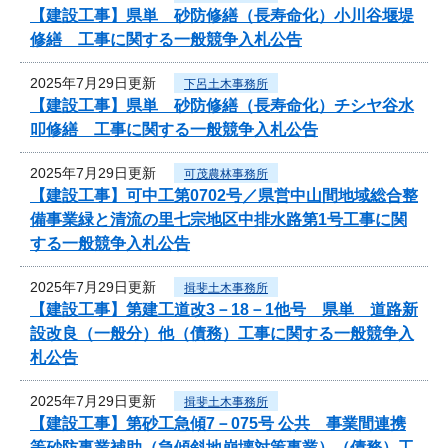
【建設工事】県単 砂防修繕（長寿命化）小川谷堰堤
修繕 工事に関する一般競争入札公告
2025年7月29日更新
下呂土木事務所
【建設工事】県単 砂防修繕（長寿命化）チシヤ谷水
叩修繕 工事に関する一般競争入札公告
2025年7月29日更新
可茂農林事務所
【建設工事】可中工第0702号／県営中山間地域総合整
備事業緑と清流の里七宗地区中排水路第1号工事に関
する一般競争入札公告
2025年7月29日更新
揖斐土木事務所
【建設工事】第建工道改3－18－1他号 県単 道路新
設改良（一般分）他（債務）工事に関する一般競争入
札公告
2025年7月29日更新
揖斐土木事務所
【建設工事】第砂工急傾7－075号 公共 事業間連携
等砂防事業補助（急傾斜地崩壊対策事業）（債務）工