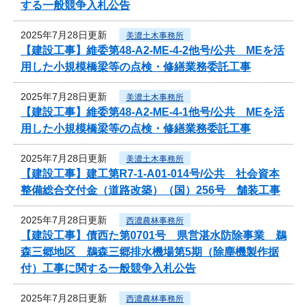
する一般競争入札公告
2025年7月28日更新
美濃土木事務所
【建設工事】維委第48-A2-ME-4-2他号/公共 MEを活
用した小規模橋梁等の点検・修繕業務委託工事
2025年7月28日更新
美濃土木事務所
【建設工事】維委第48-A2-ME-4-1他号/公共 MEを活
用した小規模橋梁等の点検・修繕業務委託工事
2025年7月28日更新
美濃土木事務所
【建設工事】建工第R7-1-A01-014号/公共 社会資本
整備総合交付金（道路改築）（国）256号 舗装工事
2025年7月28日更新
西濃農林事務所
【建設工事】債西た第0701号 県営湛水防除事業 鵜
森三郷地区 鵜森三郷排水機場第5期（除塵機製作据
付）工事に関する一般競争入札公告
2025年7月28日更新
西濃農林事務所