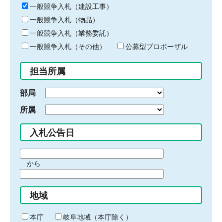
キ
一般競争入札（建設工事）
ー
一般競争入札（物品）
ワ
一般競争入札（業務委託）
ー
ド
一般競争入札（その他）
公募型プロポーザル
を
入
担当所属
力
部局
所属
入札公告日
期
から
間
期
の
間
始
地域
の
ま
終
り
わ
本庁
岐阜地域（本庁除く）