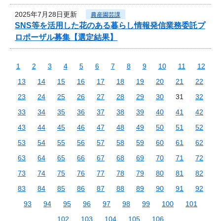
2025年7月28日更新
農産園芸課
SNS等を活用した花のある暮らし情報発信業務委託プ
ロポーザル募集【選定結果】
1
2
3
4
5
6
7
8
9
10
11
12
13
14
15
16
17
18
19
20
21
22
23
24
25
26
27
28
29
30
31
32
33
34
35
36
37
38
39
40
41
42
43
44
45
46
47
48
49
50
51
52
53
54
55
56
57
58
59
60
61
62
63
64
65
66
67
68
69
70
71
72
73
74
75
76
77
78
79
80
81
82
83
84
85
86
87
88
89
90
91
92
93
94
95
96
97
98
99
100
101
102
103
104
105
106