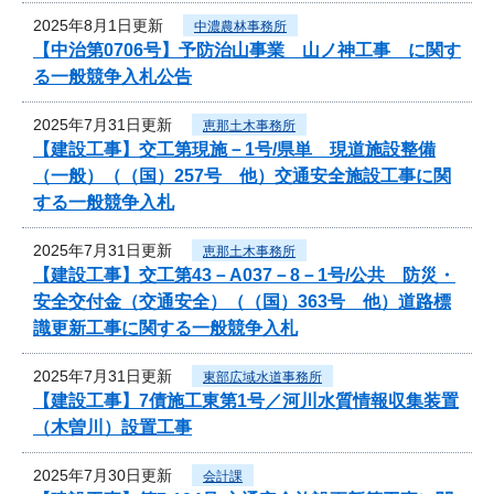
2025年8月1日更新
中濃農林事務所
【中治第0706号】予防治山事業 山ノ神工事 に関す
る一般競争入札公告
2025年7月31日更新
恵那土木事務所
【建設工事】交工第現施－1号/県単 現道施設整備
（一般）（（国）257号 他）交通安全施設工事に関
する一般競争入札
2025年7月31日更新
恵那土木事務所
【建設工事】交工第43－A037－8－1号/公共 防災・
安全交付金（交通安全）（（国）363号 他）道路標
識更新工事に関する一般競争入札
2025年7月31日更新
東部広域水道事務所
【建設工事】7債施工東第1号／河川水質情報収集装置
（木曽川）設置工事
2025年7月30日更新
会計課