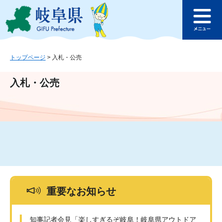
ペ
メ
このページの本文へ
ー
ニ
メ
ジ
ュ
ニ
の
ー
ュ
先
を
ー
頭
飛
トップページ
>
入札・公売
で
ば
す
し
入札・公売
。
て
本
文
へ
重要なお知らせ
知事記者会見「楽しすぎるぞ岐阜！岐阜県アウトドア