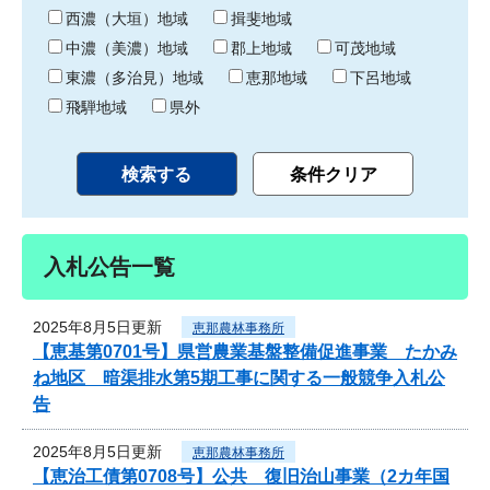
り
西濃（大垣）地域
揖斐地域
中濃（美濃）地域
郡上地域
可茂地域
東濃（多治見）地域
恵那地域
下呂地域
飛騨地域
県外
入札公告一覧
2025年8月5日更新
恵那農林事務所
【恵基第0701号】県営農業基盤整備促進事業 たかみ
ね地区 暗渠排水第5期工事に関する一般競争入札公
告
2025年8月5日更新
恵那農林事務所
【恵治工債第0708号】公共 復旧治山事業（2カ年国