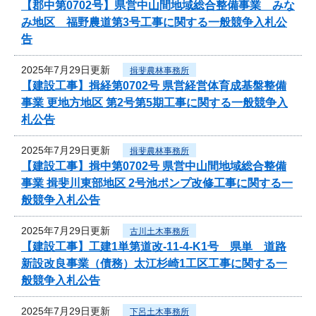
【郡中第0702号】県営中山間地域総合整備事業 みな
み地区 福野農道第3号工事に関する一般競争入札公
告
2025年7月29日更新
揖斐農林事務所
【建設工事】揖経第0702号 県営経営体育成基盤整備
事業 更地方地区 第2号第5期工事に関する一般競争入
札公告
2025年7月29日更新
揖斐農林事務所
【建設工事】揖中第0702号 県営中山間地域総合整備
事業 揖斐川東部地区 2号池ポンプ改修工事に関する一
般競争入札公告
2025年7月29日更新
古川土木事務所
【建設工事】工建1単第道改-11-4-K1号 県単 道路
新設改良事業（債務）太江杉崎1工区工事に関する一
般競争入札公告
2025年7月29日更新
下呂土木事務所