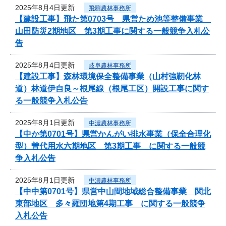
2025年8月4日更新
飛騨農林事務所
【建設工事】飛た第0703号 県営ため池等整備事業
山田防災2期地区 第3期工事に関する一般競争入札公
告
2025年8月4日更新
岐阜農林事務所
【建設工事】森林環境保全整備事業（山村強靭化林
道）林道伊自良～根尾線（根尾工区）開設工事に関す
る一般競争入札公告
2025年8月1日更新
中濃農林事務所
【中か第0701号】県営かんがい排水事業（保全合理化
型）曽代用水六期地区 第3期工事 に関する一般競
争入札公告
2025年8月1日更新
中濃農林事務所
【中中第0701号】県営中山間地域総合整備事業 関北
東部地区 多々羅団地第4期工事 に関する一般競争
入札公告