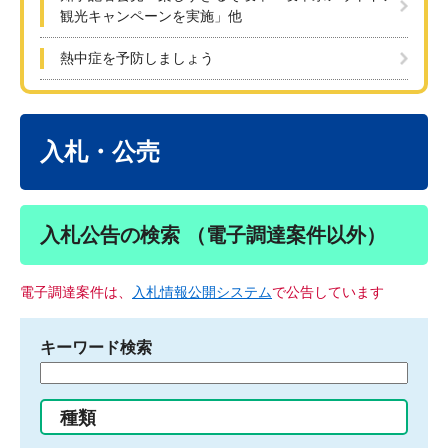
観光キャンペーンを実施」他
熱中症を予防しましょう
本
文
入札・公売
入札公告の検索 （電子調達案件以外）
電子調達案件は、
入札情報公開システム
で公告しています
キーワード検索
検
索
す
種類
る