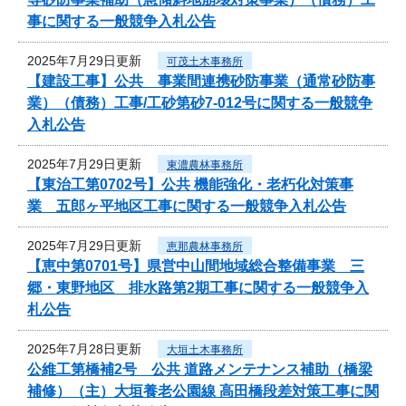
事に関する一般競争入札公告
2025年7月29日更新
可茂土木事務所
【建設工事】公共 事業間連携砂防事業（通常砂防事
業）（債務）工事/工砂第砂7-012号に関する一般競争
入札公告
2025年7月29日更新
東濃農林事務所
【東治工第0702号】公共 機能強化・老朽化対策事
業 五郎ヶ平地区工事に関する一般競争入札公告
2025年7月29日更新
恵那農林事務所
【恵中第0701号】県営中山間地域総合整備事業 三
郷・東野地区 排水路第2期工事に関する一般競争入
札公告
2025年7月28日更新
大垣土木事務所
公維工第橋補2号 公共 道路メンテナンス補助（橋梁
補修）（主）大垣養老公園線 高田橋段差対策工事に関