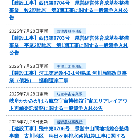
【建設工事】西ほ第0704号 県営経営体育成基盤整備
事業 牧2期地区 第3期工事に関する一般競争入札公
告
2025年7月28日更新
西濃農林事務所
【建設工事】西ほ第0703号 県営経営体育成基盤整備
事業 平尾2期地区 第1期工事に関する一般競争入札
公告
2025年7月28日更新
美濃土木事務所
【建設工事】河工第局改4-3-1号/県単 河川局部改良事
業（債務） 掘削護岸工事
2025年7月28日更新
航空宇宙産業課
岐阜かかみがはら航空宇宙博物館宇宙エリアレイアウ
ト再編委託業務に関する一般競争入札公告
2025年7月28日更新
飛騨農林事務所
【建設工事】飛中第0706号 県営中山間地域総合整備
事業 古川地区 稗田ヶ洞排水路第1期工事に関する